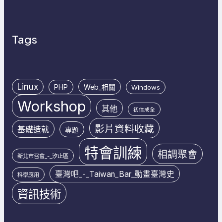
Tags
Linux
PHP
Web_相關
Windows
Workshop
其他
初信成全
影片資料收藏
基礎造就
專題
特會訓練
相調聚會
新北市召會_-_汐止區
臺灣吧_-_Taiwan_Bar_動畫臺灣史
科學應用
資訊技術