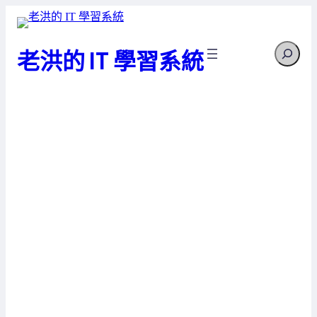
跳
至
Search
主
老洪的 IT 學習系統
要
內
容