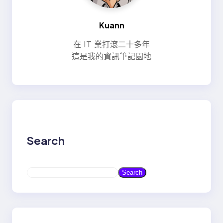
Kuann
在 IT 業打滾二十多年
這是我的資訊筆記園地
Search
S
Search
e
a
r
c
h