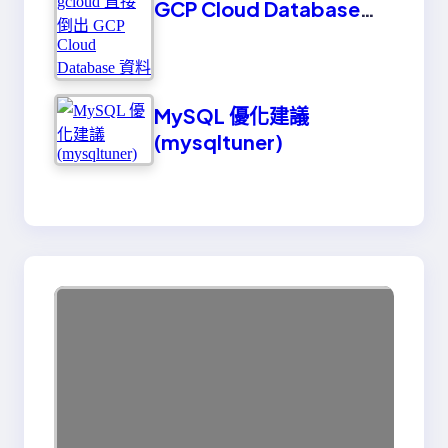
GCP Cloud Database
資料
MySQL 優化建議
(mysqltuner)