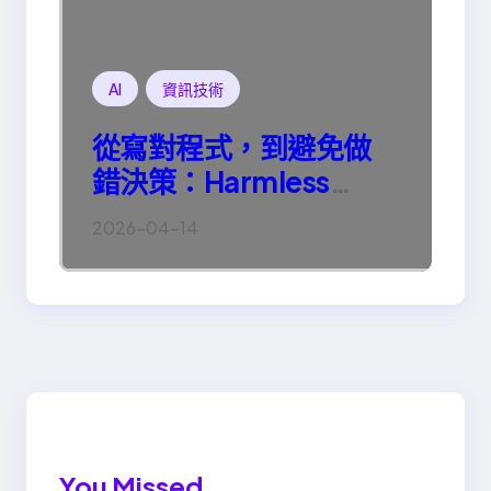
AI
資訊技術
從寫對程式，到避免做
錯決策：Harmless
Engineering 的真正意
2026-04-14
義
You Missed