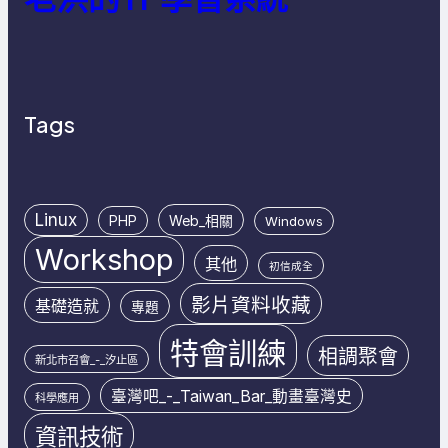
Tags
Linux
PHP
Web_相關
Windows
Workshop
其他
初信成全
影片資料收藏
基礎造就
專題
特會訓練
相調聚會
新北市召會_-_汐止區
臺灣吧_-_Taiwan_Bar_動畫臺灣史
科學應用
資訊技術