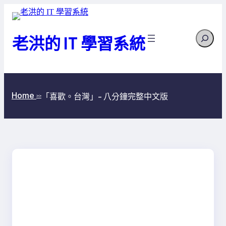
跳
至
Search
主
老洪的 IT 學習系統
要
內
容
Home
「喜歡。台灣」- 八分鐘完整中文版
>>