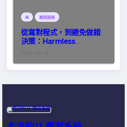
AI
資訊技術
從寫對程式，到避免做錯
決策：Harmless
Engineering 的真正意義
2026-04-14
老洪的 IT 學習系統