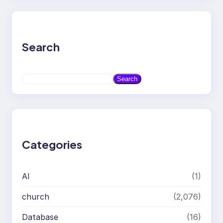
Search
S
Search
e
a
r
c
h
Categories
AI
(1)
church
(2,076)
Database
(16)