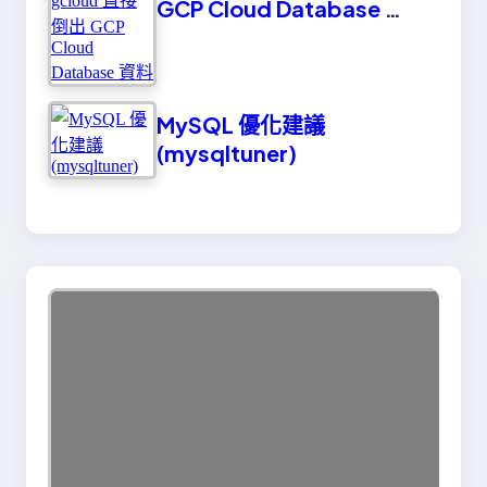
GCP Cloud Database 資
料
MySQL 優化建議
(mysqltuner)