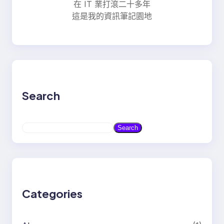
在 IT 業打滾二十多年
這是我的資訊筆記園地
Search
S
Search
e
a
r
c
h
Categories