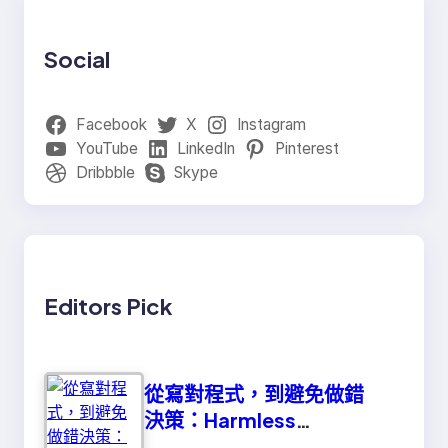
Social
Facebook
X
Instagram
YouTube
LinkedIn
Pinterest
Dribbble
Skype
Editors Pick
從寫對程式，到避免做錯
決策：Harmless
Engineering 的真正意義