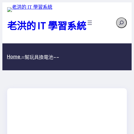
跳
至
Search
主
老洪的 IT 學習系統
要
內
容
Home
幫玩具換電池~~
>>