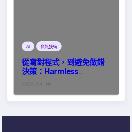
AI
資訊技術
從寫對程式，到避免做錯
決策：Harmless
Engineering 的真正意義
2026-04-14