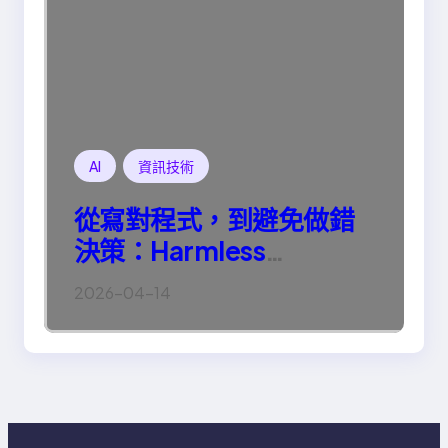
AI
資訊技術
從寫對程式，到避免做錯
決策：Harmless
Engineering 的真正意義
2026-04-14