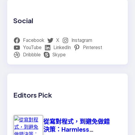
Social
Facebook
X
Instagram
YouTube
LinkedIn
Pinterest
Dribbble
Skype
Editors Pick
從寫對程式，到避免做錯
決策：Harmless