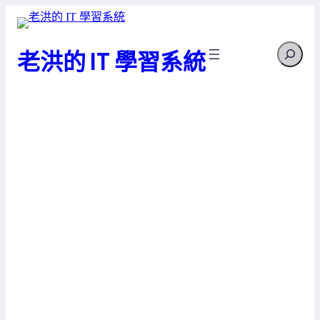
跳
至
Search
主
老洪的 IT 學習系統
要
內
容