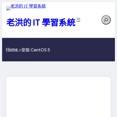
跳
至
Search
主
老洪的 IT 學習系統
要
內
容
Home
安裝 CentOS 5
>>