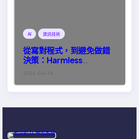
AI
資訊技術
從寫對程式，到避免做錯
決策：Harmless
Engineering 的真正意義
2026-04-14