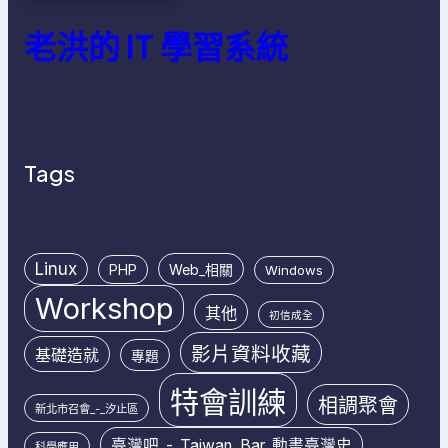
老洪的 IT 學習系統
Tags
Linux
PHP
Web_相關
Windows
Workshop
其他
初信成全
影片資料收藏
基礎造就
專題
特會訓練
相調聚會
新北市召會_-_汐止區
臺灣吧_-_Taiwan_Bar_動畫臺灣史
科學應用