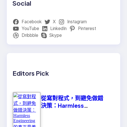
Social
Facebook
X
Instagram
YouTube
LinkedIn
Pinterest
Dribbble
Skype
Editors Pick
從寫對程式，到避免做錯
決策：Harmless
Engineering 的真正意義