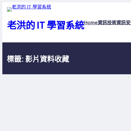
跳
至
主
老洪的 IT 學習系統
Home
資訊技術
資訊安
要
內
容
標籤:
影片資料收藏