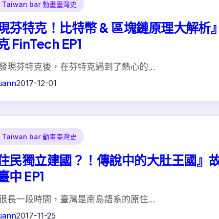
Taiwan bar 動畫臺灣史
現芬特克！比特幣 & 區塊鏈原理大解析
 FinTech EP1
發現芬特克後，在芬特克遇到了熱心的…
uann
2017-12-01
Taiwan bar 動畫臺灣史
住民獨立建國？！傳說中的大肚王國』
中 EP1
很長一段時間，臺灣是南島語系的原住…
uann
2017-11-25