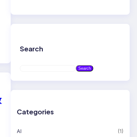
』
Search
S
Search
e
a
r
c
故
h
Categories
AI
(1)