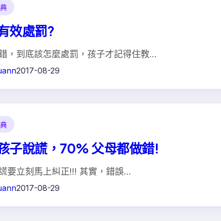
典
有效處罰?
錯，到底該怎麼處罰，孩子才記得住教…
uann
2017-08-29
典
孩子說謊，70% 父母都做錯!
謊要立刻馬上糾正!!! 其實，錯誤…
uann
2017-08-29