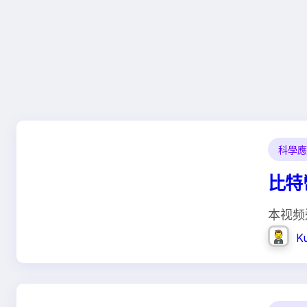
科學應
比特
本视频
K