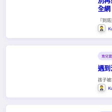
別再
全網
『到底
K
育兒寶
遇到
孩子被
K