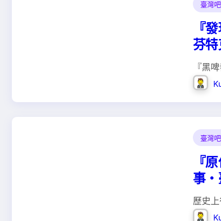
臺灣吧 
『發
芬特克
『黑啤
K
臺灣吧 
『原
事‧臺
歷史上
K