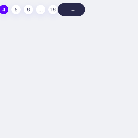
4
5
6
…
16
→