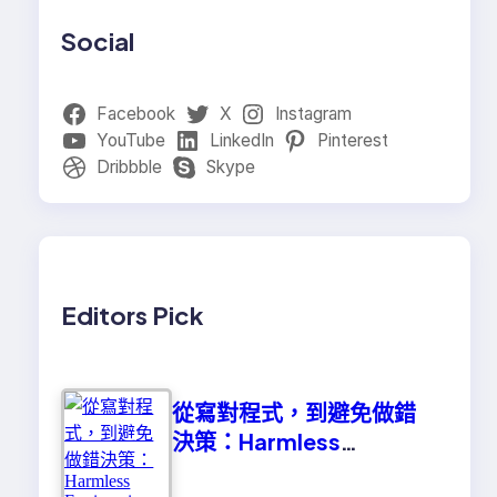
Social
Facebook
X
Instagram
YouTube
LinkedIn
Pinterest
Dribbble
Skype
Editors Pick
從寫對程式，到避免做錯
決策：Harmless
Engineering 的真正意義