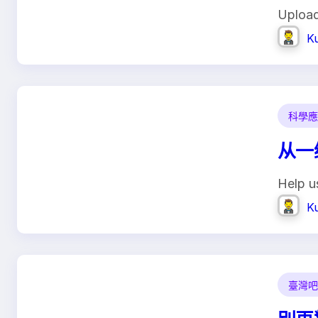
Uploa
K
科學應
从一
Help u
K
臺灣吧 