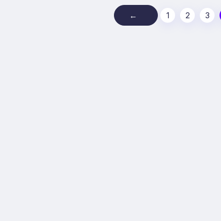
←
1
2
3