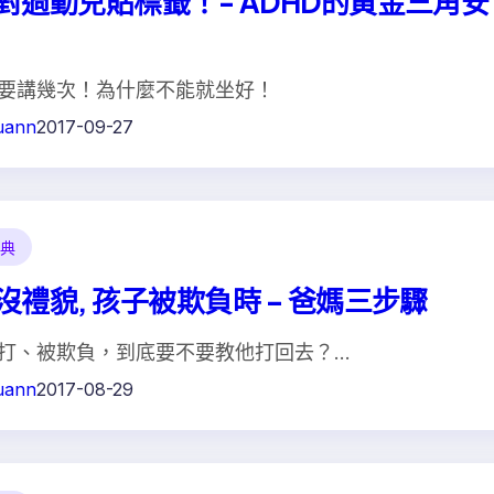
對過動兒貼標籤！- ADHD的黃金三角安
要講幾次！為什麼不能就坐好！
uann
2017-09-27
典
沒禮貌, 孩子被欺負時 – 爸媽三步驟
打、被欺負，到底要不要教他打回去？…
uann
2017-08-29