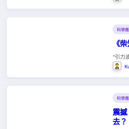
科學應
《柴
“引力
K
科學應
震撼
去？