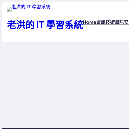
跳
至
主
老洪的 IT 學習系統
Home
資訊技術
資訊安
要
內
容