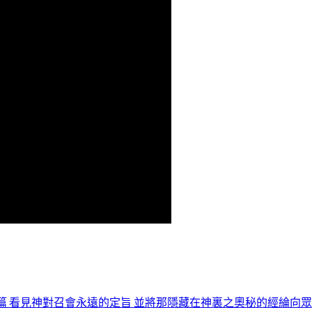
篇 看見神對召會永遠的定旨 並將那隱藏在神裏之奧秘的經綸向眾