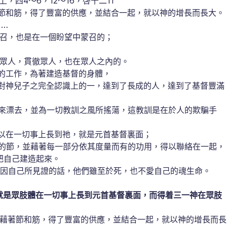
上，四4～6，12～16，啓十二11
節和筋，得了豐富的供應，並結合一起，就以神的增長而長大。
，…
召，也是在一個盼望中蒙召的；
眾人，貫徹眾人，也在眾人之內的。
的工作，為著建造基督的身體，
對神兒子之完全認識上的一，達到了長成的人，達到了基督豐滿
來漂去，並為一切教訓之風所搖蕩，這教訓是在於人的欺騙手
以在一切事上長到祂，就是元首基督裏面；
的節，並藉著每一部分依其度量而有的功用，得以聯絡在一起，
把自己建造起來。
並因自己所見證的話，他們雖至於死，也不愛自己的魂生命。
就是眾肢體在一切事上長到元首基督裏面，而得着三一神在眾肢
藉著節和筋，得了豐富的供應，並結合一起，就以神的增長而長