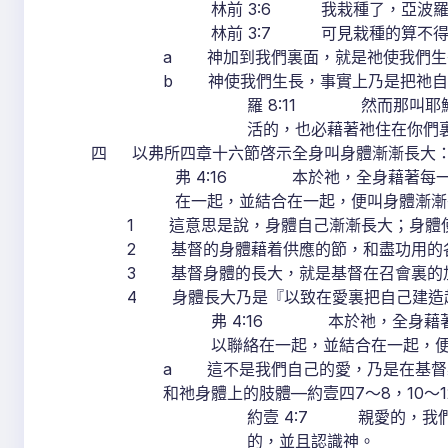
林前 3:6 我栽種了，亞波
林前 3:7 可見栽種的算不
a 神加到我們裏面，就是祂使我們生
b 神使我們生長，事實上乃是把祂自己
羅 8:11 然而那叫耶
活的，也必藉著祂住在你們
四 以弗所四章十六節啓示全身叫身體漸漸長大
弗 4:16 本於祂，全身藉著每
在一起，並結合在一起，便叫身體漸漸
1 這意思是說，身體自己漸漸長大；身體
2 基督的身體藉着供應的節，和盡功用的
3 基督身體的長大，就是基督在召會裏的
4 身體長大乃是『以致在愛裏把自己建造起
弗 4:16 本於祂，全身藉
以聯絡在一起，並結合在一起，
a 這不是我們自己的愛，乃是在基督
和祂身體上的肢體—約壹四7～8，10～12
約壹 4:7 親愛的，我
的，並且認識神。