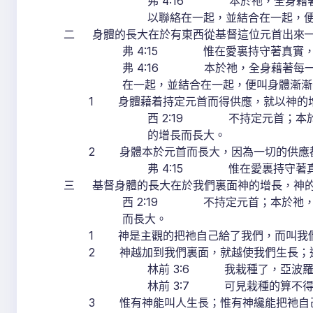
弗 4:16 本於祂，全身藉
以聯絡在一起，並結合在一起，
二 身體的長大在於有東西從基督這位元首出來—1
弗 4:15 惟在愛裏持守著真實
弗 4:16 本於祂，全身藉著每
在一起，並結合在一起，便叫身體漸漸
1 身體藉着持定元首而得供應，就以神的增
西 2:19 不持定元首；本
的增長而長大。
2 身體本於元首而長大，因為一切的供應都
弗 4:15 惟在愛裏持守著
三 基督身體的長大在於我們裏面神的增長，神的
西 2:19 不持定元首；本於祂
而長大。
1 神是主觀的把祂自己給了我們，而叫我
2 神越加到我們裏面，就越使我們生長；這
林前 3:6 我栽種了，亞波
林前 3:7 可見栽種的算不
3 惟有神能叫人生長；惟有神纔能把祂自己