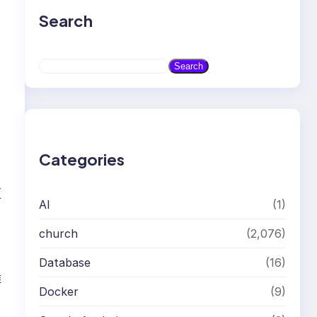
Search
S
Search
e
a
r
c
h
Categories
更
AI
(1)
church
(2,076)
，
Database
(16)
離
Docker
(9)