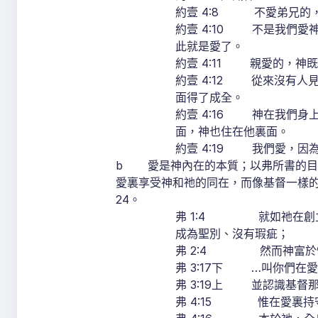
約壹 4:8 不愛弟兄的
約壹 4:10 不是我們
此就是愛了。
約壹 4:11 親愛的，神
約壹 4:12 從來沒有
面得了成全。
約壹 4:16 神在我們
面，神也住在他裏面。
約壹 4:19 我們愛，因
b 愛是神內在的本質；以弗所書的目
愛裏享受神和祂的同在，而像基督一樣的愛別
24。
弗 1:4 就如祂在創立
成為聖別、沒有瑕疵；
弗 2:4 然而神富於
弗 3:17下 …叫你們在
弗 3:19上 並認識基督
弗 4:15 惟在愛裏持