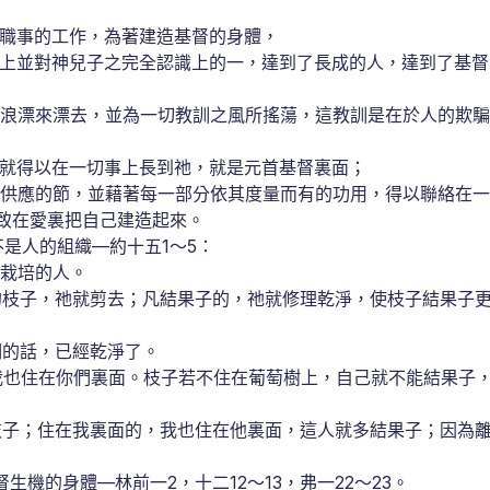
職事的工作，為著建造基督的身體，
上並對神兒子之完全認識上的一，達到了長成的人，達到了基督
浪漂來漂去，並為一切教訓之風所搖蕩，這教訓是在於人的欺騙
就得以在一切事上長到祂，就是元首基督裏面；
供應的節，並藉著每一部分依其度量而有的功用，得以聯絡在一
致在愛裏把自己建造起來。
是人的組織—約十五1～5：
栽培的人。
的枝子，祂就剪去；凡結果子的，祂就修理乾淨，使枝子結果子
們的話，已經乾淨了。
我也住在你們裏面。枝子若不住在葡萄樹上，自己就不能結果子
枝子；住在我裏面的，我也住在他裏面，這人就多結果子；因為
機的身體—林前一2，十二12～13，弗一22～23。