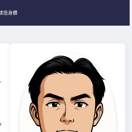
建造身體
人
7