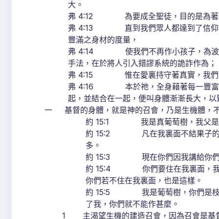
大。
弗 4:12 為要成全聖徒，目的是為著
弗 4:13 直到我們眾人都達到了信仰
豐滿之身材的度量，
弗 4:14 使我們不再作小孩子，為波
手法，在於將人引入錯謬系統的詭詐作為；
弗 4:15 惟在愛裏持守著真實，我們
弗 4:16 本於祂，全身藉著每一豐富
起，並結合在一起，便叫身體漸漸長大，以
一 基督的身體，就是神的召會，乃是生機體，不
約 15:1 我是真葡萄樹，我父是
約 15:2 凡在我裏面不結果子
多。
約 15:3 現在你們因我講給你
約 15:4 你們要住在我裏面，
你們若不住在我裏面，也是這樣。
約 15:5 我是葡萄樹，你們是
了我，你們就不能作甚麼。
1 主渴望生機的建造召會，因為召會是基督生