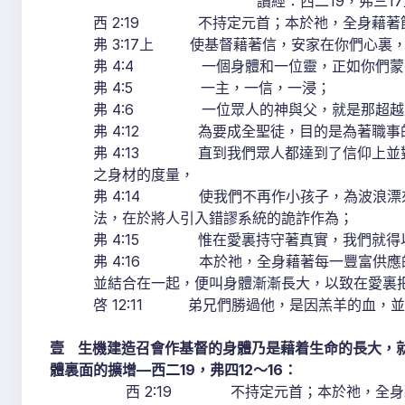
讀經：西二19，弗三17
西 2:19 不持定元首；本於祂，全身藉著
弗 3:17上 使基督藉著信，安家在你們心裏
弗 4:4 一個身體和一位靈，正如你們蒙
弗 4:5 一主，一信，一浸；
弗 4:6 一位眾人的神與父，就是那超越
弗 4:12 為要成全聖徒，目的是為著職事
弗 4:13 直到我們眾人都達到了信仰上並
之身材的度量，
弗 4:14 使我們不再作小孩子，為波浪漂
法，在於將人引入錯謬系統的詭詐作為；
弗 4:15 惟在愛裏持守著真實，我們就得
弗 4:16 本於祂，全身藉著每一豐富供應
並結合在一起，便叫身體漸漸長大，以致在愛裏
啓 12:11 弟兄們勝過他，是因羔羊的血，
壹
生機建造召會作基督的身體乃是藉着生命的長大，
體裏面的擴增
—
西二
19
，弗四
12
～
16
：
西 2:19 不持定元首；本於祂，全身