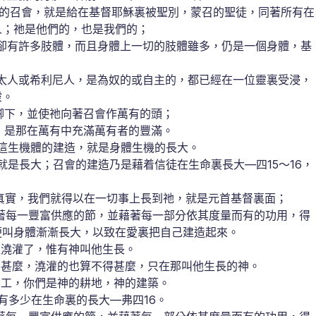
神的召會，就是給在基督耶穌裏被聖別，蒙召的聖徒，同著所有在
人；祂是他們的，也是我們的；
個，卻有許多肢體，而且身體上一切的肢體雖多，仍是一個身體，基
是猶太人或希利尼人，是為奴的或自主的，都已經在一位靈裏受浸，
靈。
腳下，並使祂向著召會作萬有的頭；
，是那在萬有中充滿萬有者的豐滿。
這生機體的建造，就是身體生機的長大。
是長大；召會的建造乃是藉着信徒在生命裏長大—四15～16，
真實，我們就得以在一切事上長到祂，就是元首基督裏面；
著每一豐富供應的節，並藉著每一部分依其度量而有的功用，得
便叫身體漸漸長大，以致在愛裏把自己建造起來。
羅澆灌了，惟有神叫他生長。
得甚麼，澆灌的也算不得甚麼，只在那叫他生長的神。
同工，你們是神的耕地，神的建築。
多少在生命裏的長大—弗四16。