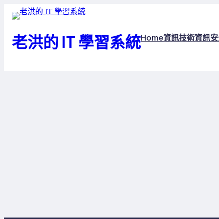
跳
至
主
老洪的 IT 學習系統
Home
資訊技術
資訊安
要
內
容