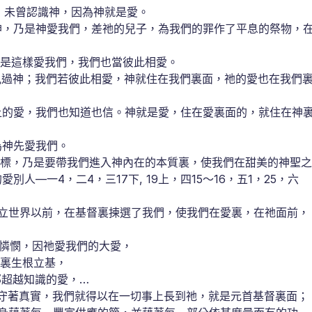
，未曾認識神，因為神就是愛。
愛神，乃是神愛我們，差祂的兒子，為我們的罪作了平息的祭物，
既是這樣愛我們，我們也當彼此相愛。
人見過神；我們若彼此相愛，神就住在我們裏面，祂的愛也在我們
身上的愛，我們也知道也信。神就是愛，住在愛裏面的，就住在神
為神先愛我們。
標，乃是要帶我們進入神內在的本質裏，使我們在甜美的神聖之
人—一4，二4，三17下, 19上，四15～16，五1，25，六
世界以前，在基督裏揀選了我們，使我們在愛裏，在祂面前，
憐憫，因祂愛我們的大愛，
愛裏生根立基，
那超越知識的愛，…
守著真實，我們就得以在一切事上長到祂，就是元首基督裏面；