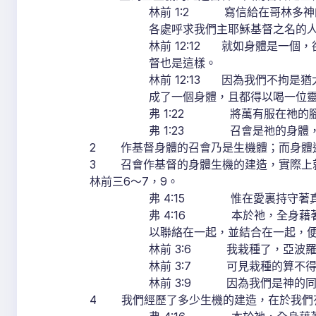
林前 1:2 寫信給在哥林多
各處呼求我們主耶穌基督之名的
林前 12:12 就如身體是一
督也是這樣。
林前 12:13 因為我們不拘
成了一個身體，且都得以喝一位
弗 1:22 將萬有服在祂的
弗 1:23 召會是祂的身體
2 作基督身體的召會乃是生機體；而身體
3 召會作基督的身體生機的建造，實際上就
林前三6～7，9。
弗 4:15 惟在愛裏持守著
弗 4:16 本於祂，全身藉
以聯絡在一起，並結合在一起，
林前 3:6 我栽種了，亞波
林前 3:7 可見栽種的算不
林前 3:9 因為我們是神的
4 我們經歷了多少生機的建造，在於我們有