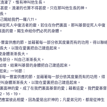
羅澆灌了，惟有神叫他生長。
得甚麼，澆灌的也算不得甚麼，只在那叫他生長的神。
長。
賜給我們—羅八11。
穌從死人中復活者的靈，若住在你們裏面，那叫基督從死人中復
裏面的靈，賜生命給你們必死的身體。
：
一豐富供應的節，並藉著每一部分依其度量而有的功用，得以聯
長大，以致在愛裏把自己建造起來。
使身體漸漸長大。
各部分，叫自己漸漸長大。
加增，結果叫基督的身體把自己建造起來。
來』—16節：
著每一豐富供應的節，並藉著每一部分依其度量而有的功用，得
便叫身體漸漸長大，以致在愛裏把自己建造起來。
裏面神的愛，成了在我們裏面基督的愛；藉着這愛，我們愛基督
，16，19。
們應當彼此相愛，因為愛是出於神的；凡愛弟兄的，都是從神生