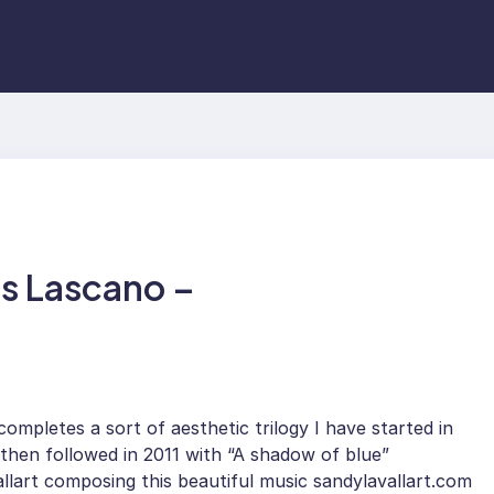
os Lascano –
completes a sort of aesthetic trilogy I have started in
then followed in 2011 with “A shadow of blue”
llart composing this beautiful music sandylavallart.com