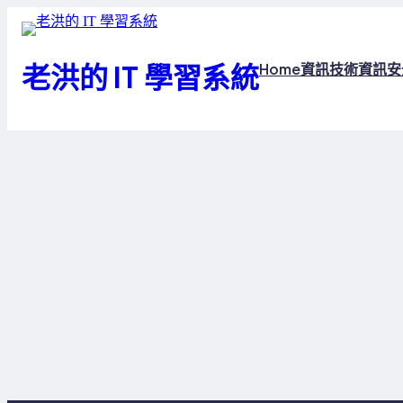
跳
至
主
老洪的 IT 學習系統
Home
資訊技術
資訊安
要
內
容