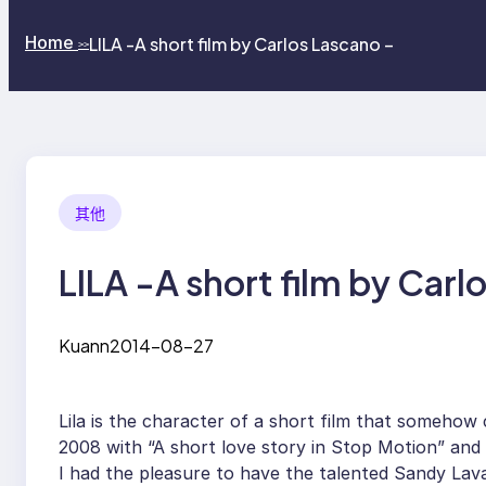
Home
LILA -A short film by Carlos Lascano –
>>
其他
LILA -A short film by Carl
Kuann
2014-08-27
Lila is the character of a short film that somehow 
2008 with “A short love story in Stop Motion” and 
I had the pleasure to have the talented Sandy Lava