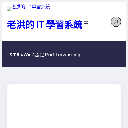
跳
至
Search
主
老洪的 IT 學習系統
要
內
容
Home
Win7 設定 Port forwarding
>>