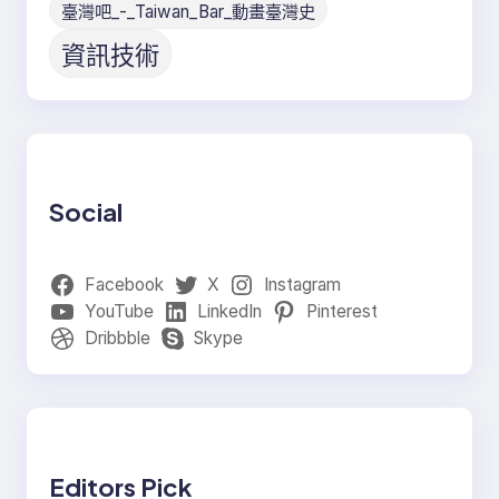
臺灣吧_-_Taiwan_Bar_動畫臺灣史
資訊技術
Social
Facebook
X
Instagram
YouTube
LinkedIn
Pinterest
Dribbble
Skype
Editors Pick