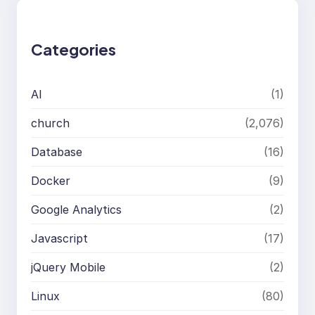
c
h
Categories
AI
(1)
church
(2,076)
Database
(16)
Docker
(9)
Google Analytics
(2)
Javascript
(17)
jQuery Mobile
(2)
Linux
(80)