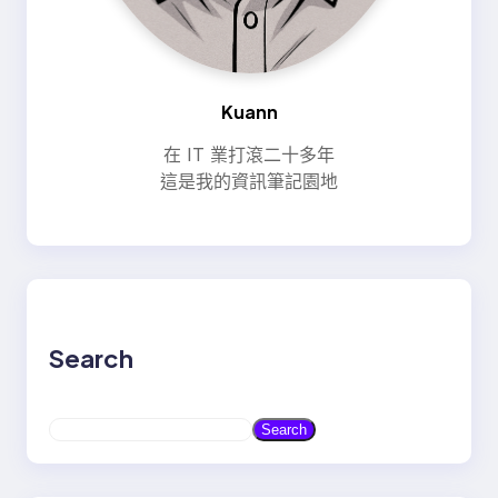
Kuann
在 IT 業打滾二十多年
這是我的資訊筆記園地
Search
S
Search
e
a
r