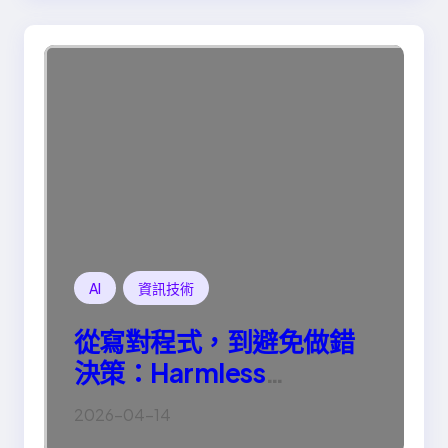
AI
資訊技術
從寫對程式，到避免做錯
決策：Harmless
Engineering 的真正意義
2026-04-14