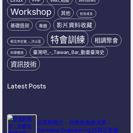
PHP
Web_相關
Windows
Workshop
其他
初信成全
影片資料收藏
基礎造就
專題
特會訓練
相調聚會
新北市召會_-_汐止區
臺灣吧_-_Taiwan_Bar_動畫臺灣史
科學應用
資訊技術
Latest Posts
從寫對程式，到避免做錯決策：
Harmless Engineering 的真正意義