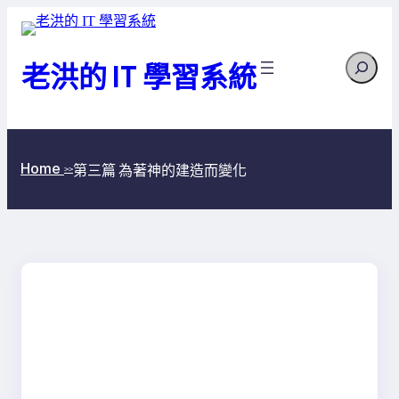
跳
至
Search
主
老洪的 IT 學習系統
要
內
容
Home
第三篇 為著神的建造而變化
>>