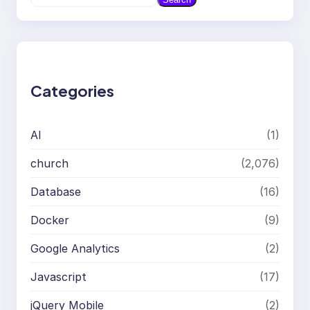
e
a
r
c
h
Categories
AI
(1)
church
(2,076)
Database
(16)
Docker
(9)
Google Analytics
(2)
Javascript
(17)
jQuery Mobile
(2)