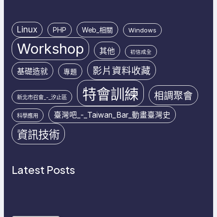
Linux
PHP
Web_相關
Windows
Workshop
其他
初信成全
影片資料收藏
基礎造就
專題
特會訓練
相調聚會
新北市召會_-_汐止區
臺灣吧_-_Taiwan_Bar_動畫臺灣史
科學應用
資訊技術
Latest Posts