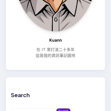
Kuann
在 IT 業打滾二十多年
這是我的資訊筆記園地
Search
S
Search