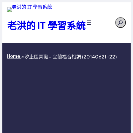
跳
至
Search
主
老洪的 IT 學習系統
要
內
容
Home
汐止區青職 – 宜蘭福音相調 (20140621~22)
>>