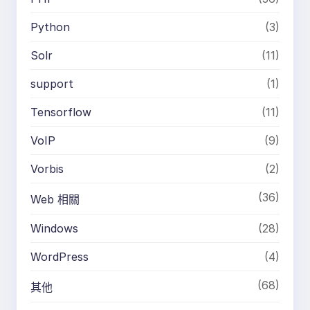
Python
(3)
Solr
(11)
support
(1)
Tensorflow
(11)
VoIP
(9)
Vorbis
(2)
(36)
Web 相關
Windows
(28)
WordPress
(4)
(68)
其他