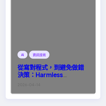
AI
資訊技術
從寫對程式，到避免做錯
決策：Harmless
Engineering 的真正意義
2026-04-14