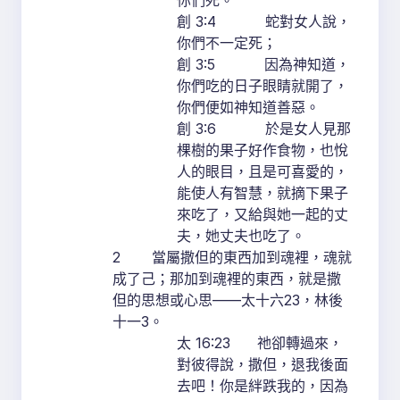
你們死。
創 3:4 蛇對女人說，
你們不一定死；
創 3:5 因為神知道，
你們吃的日子眼睛就開了，
你們便如神知道善惡。
創 3:6 於是女人見那
棵樹的果子好作食物，也悅
人的眼目，且是可喜愛的，
能使人有智慧，就摘下果子
來吃了，又給與她一起的丈
夫，她丈夫也吃了。
2 當屬撒但的東西加到魂裡，魂就
成了己；那加到魂裡的東西，就是撒
但的思想或心思——太十六23，林後
十一3。
太 16:23 祂卻轉過來，
對彼得說，撒但，退我後面
去吧！你是絆跌我的，因為