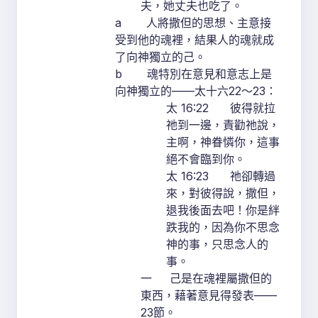
夫，她丈夫也吃了。
a 人將撒但的思想、主意接
受到他的魂裡，結果人的魂就成
了向神獨立的己。
b 魂特別在意見和意志上是
向神獨立的——太十六22～23：
太 16:22 彼得就拉
祂到一邊，責勸祂說，
主啊，神眷憐你，這事
絕不會臨到你。
太 16:23 祂卻轉過
來，對彼得說，撒但，
退我後面去吧！你是絆
跌我的，因為你不思念
神的事，只思念人的
事。
一 己是在魂裡屬撒但的
東西，藉著意見得發表——
23節。