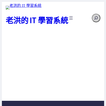
跳
至
Search
主
老洪的 IT 學習系統
要
內
容