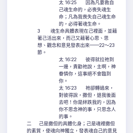
太 16:25 因為凡要救自
己魂生命的，必喪失魂生
命；凡為我喪失自己魂生命
的，必得著魂生命。
3 魂生命具體表現在己裡面，並藉
著己活出來，而己又藉著心思、思
想、觀念和意見發表出來——22～23
節。
太 16:22 彼得就拉祂到
一邊，責勸祂說，主啊，神
眷憐你，這事絕不會臨到
你。
太 16:23 祂卻轉過來，
對彼得說，撒但，退我後面
去吧！你是絆跌我的，因為
你不思念神的事，只思念人
的事。
二 己是撒但的具體化身；己是魂裡撒但
的素質，使魂向神獨立，發表魂自己的意見