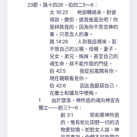
23節，路十四26，伯四二5～6：
太 16:23 祂卻轉過來，對彼
得說，撒但，退我後面去吧！你
是絆跌我的，因為你不思念神的
事，只思念人的事。
路 14:26 人到我這裡來，若
不恨自己的父親、母親、妻子、
兒女、弟兄、姊妹，甚至自己的
魂生命，就不能作我的門徒。
伯 42:5 我從前風聞有你，
現在親眼看見你。
伯 42:6 因此我厭惡自己，
在塵土和爐灰中懊悔。
1 由於墮落，神所造的魂向神宣告
獨立——創三1～6：
創 3:1 耶和華神所造
的，惟有蛇比田野一切的活
物更狡猾。蛇對女人說，神