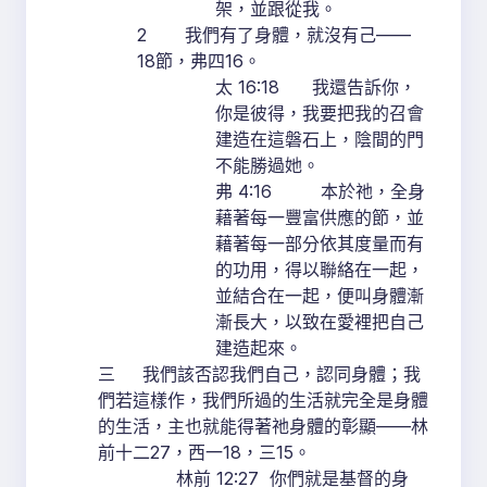
架，並跟從我。
2 我們有了身體，就沒有己——
18節，弗四16。
太 16:18 我還告訴你，
你是彼得，我要把我的召會
建造在這磐石上，陰間的門
不能勝過她。
弗 4:16 本於祂，全身
藉著每一豐富供應的節，並
藉著每一部分依其度量而有
的功用，得以聯絡在一起，
並結合在一起，便叫身體漸
漸長大，以致在愛裡把自己
建造起來。
三 我們該否認我們自己，認同身體；我
們若這樣作，我們所過的生活就完全是身體
的生活，主也就能得著祂身體的彰顯——林
前十二27，西一18，三15。
林前 12:27 你們就是基督的身