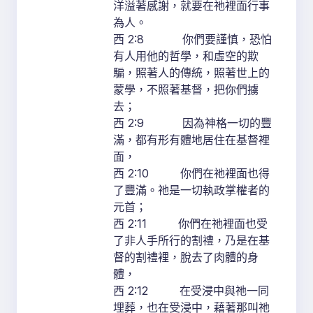
洋溢著感謝，就要在祂裡面行事
為人。
西 2:8 你們要謹慎，恐怕
有人用他的哲學，和虛空的欺
騙，照著人的傳統，照著世上的
蒙學，不照著基督，把你們擄
去；
西 2:9 因為神格一切的豐
滿，都有形有體地居住在基督裡
面，
西 2:10 你們在祂裡面也得
了豐滿。祂是一切執政掌權者的
元首；
西 2:11 你們在祂裡面也受
了非人手所行的割禮，乃是在基
督的割禮裡，脫去了肉體的身
體，
西 2:12 在受浸中與祂一同
埋葬，也在受浸中，藉著那叫祂