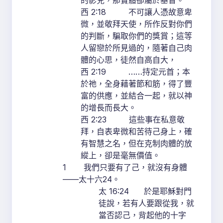
的影兒，那實體卻屬於基督。
西 2:18 不可讓人憑故意卑
微，並敬拜天使，所作反對你們
的判斷，騙取你們的獎賞；這等
人留戀於所見過的，隨著自己肉
體的心思，徒然自高自大，
西 2:19 ……持定元首；本
於祂，全身藉著節和筋，得了豐
富的供應，並結合一起，就以神
的增長而長大。
西 2:23 這些事在私意敬
拜，自表卑微和苦待己身上，確
有智慧之名，但在克制肉體的放
縱上，卻是毫無價值。
1 我們只要有了己，就沒有身體
——太十六24。
太 16:24 於是耶穌對門
徒說，若有人要跟從我，就
當否認己，背起他的十字