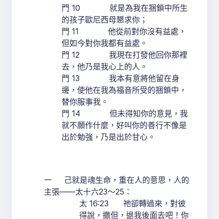
門 10 就是為我在捆鎖中所生
的孩子歐尼西母懇求你；
門 11 他從前對你沒有益處，
但如今對你我都有益處。
門 12 我現在打發他回你那裡
去，他乃是我心上的人。
門 13 我本有意將他留在身
邊，使他在我為福音所受的捆鎖中，
替你服事我。
門 14 但未得知你的意見，我
就不願作什麼，好叫你的善行不像是
出於勉強，乃是出於甘心。
一 己就是魂生命，重在人的意思，人的
主張——太十六23～25：
太 16:23 祂卻轉過來，對彼
得說，撒但，退我後面去吧！你