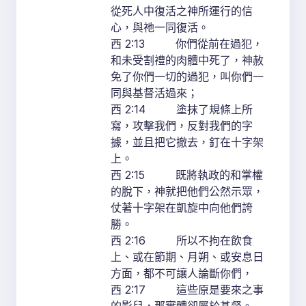
從死人中復活之神所運行的信
心，與祂一同復活。
西 2:13 你們從前在過犯，
和未受割禮的肉體中死了，神赦
免了你們一切的過犯，叫你們一
同與基督活過來；
西 2:14 塗抹了規條上所
寫，攻擊我們，反對我們的字
據，並且把它撤去，釘在十字架
上。
西 2:15 既將執政的和掌權
的脫下，神就把他們公然示眾，
仗著十字架在凱旋中向他們誇
勝。
西 2:16 所以不拘在飲食
上、或在節期、月朔、或安息日
方面，都不可讓人論斷你們，
西 2:17 這些原是要來之事