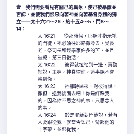
壹
我們需要看見有關己的異象，使己被暴露並
否認，並使我們恨惡向著神並向著基督身體的獨
立
——
太十六
21
～
26
，約十五
4
～
5
，門
8
～
14
：
太 16:21 從那時候，耶穌才指示祂
的門徒，祂必須往耶路撒冷去，受長
老、祭司長和經學家許多的苦，並且
被殺，第三日復活。
太 16:22 彼得就拉祂到一邊，責勸
祂說，主啊，神眷憐你，這事絕不會
臨到你。
太 16:23 祂卻轉過來，對彼得說，
撒但，退我後面去吧！你是絆跌我
的，因為你不思念神的事，只思念人
的事。
太 16:24 於是耶穌對門徒說，若有
人要跟從我，就當否認己，背起他的
十字架，並跟從我。