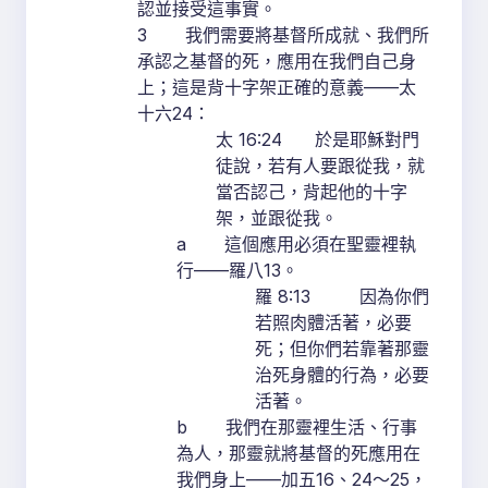
認並接受這事實。
3 我們需要將基督所成就、我們所
承認之基督的死，應用在我們自己身
上；這是背十字架正確的意義——太
十六24：
太 16:24 於是耶穌對門
徒說，若有人要跟從我，就
當否認己，背起他的十字
架，並跟從我。
a 這個應用必須在聖靈裡執
行——羅八13。
羅 8:13 因為你們
若照肉體活著，必要
死；但你們若靠著那靈
治死身體的行為，必要
活著。
b 我們在那靈裡生活、行事
為人，那靈就將基督的死應用在
我們身上——加五16、24～25，