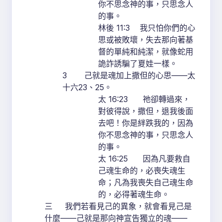
你不思念神的事，只思念人
的事。
林後 11:3 我只怕你們的心
思或被敗壞，失去那向著基
督的單純和純潔，就像蛇用
詭詐誘騙了夏娃一樣。
3 己就是魂加上撒但的心思——太
十六23、25。
太 16:23 祂卻轉過來，
對彼得說，撒但，退我後面
去吧！你是絆跌我的，因為
你不思念神的事，只思念人
的事。
太 16:25 因為凡要救自
己魂生命的，必喪失魂生
命；凡為我喪失自己魂生命
的，必得著魂生命。
三 我們若看見己的異象，就會看見己是
什麼——己就是那向神宣告獨立的魂——