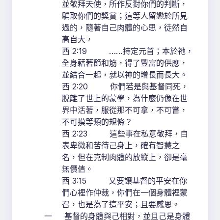
並敬拜天使，所作反對你們的判斷，
騙取你們的獎賞；這等人留戀於所見
過的，隨著自己肉體的心思，徒然自
高自大，
西 2:19 ……持定元首；本於祂，
全身藉著節和筋，得了豐富的供應，
並結合一起，就以神的增長而長大。
西 2:20 你們若是與基督同死，
脫離了世上的蒙學，為什麼仍像在世
界中活著，服從那不可拿，不可嘗，
不可摸等類的規條？
西 2:23 這些事在私意敬拜，自
表卑微和苦待己身上，確有智慧之
名，但在克制肉體的放縱上，卻是毫
無價值。
西 3:15 又要讓基督的平安在你
們心裡作仲裁，你們在一個身體裡蒙
召，也是為了這平安；且要感恩。
一 基督的身體與己相對，並且己是身體