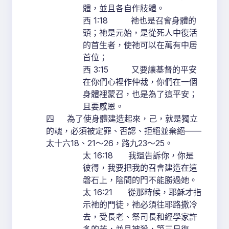
體，並且各自作肢體。
西 1:18 祂也是召會身體的
頭；祂是元始，是從死人中復活
的首生者，使祂可以在萬有中居
首位；
西 3:15 又要讓基督的平安
在你們心裡作仲裁，你們在一個
身體裡蒙召，也是為了這平安；
且要感恩。
四 為了使身體建造起來，己，就是獨立
的魂，必須被定罪、否認、拒絕並棄絕——
太十六18、21～26，路九23～25。
太 16:18 我還告訴你，你是
彼得，我要把我的召會建造在這
磐石上，陰間的門不能勝過她。
太 16:21 從那時候，耶穌才指
示祂的門徒，祂必須往耶路撒冷
去，受長老、祭司長和經學家許