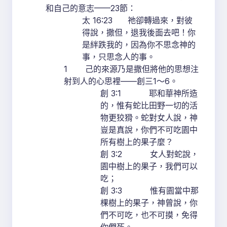
和自己的意志——23節：
太 16:23 祂卻轉過來，對彼
得說，撒但，退我後面去吧！你
是絆跌我的，因為你不思念神的
事，只思念人的事。
1 己的來源乃是撒但將他的思想注
射到人的心思裡——創三1～6。
創 3:1 耶和華神所造
的，惟有蛇比田野一切的活
物更狡猾。蛇對女人說，神
豈是真說，你們不可吃園中
所有樹上的果子麼？
創 3:2 女人對蛇說，
園中樹上的果子，我們可以
吃；
創 3:3 惟有園當中那
棵樹上的果子，神曾說，你
們不可吃，也不可摸，免得