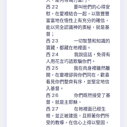
人，是何等竭力奮鬥，
西 2:2 要叫他們的心得安
慰，在愛裡結合一起，以致豐豐
富富地在悟性上有充分的確信，
能以完全認識神的奧秘，就是基
督；
西 2:3 一切智慧和知識的
寶藏，都藏在祂裡面。
西 2:4 我說這話，免得有
人用花言巧語欺騙你們。
西 2:5 我在肉身裡雖然離
開，在靈裡卻與你們同在，歡喜
看見你們整齊有序，並堅定地信
入基督。
西 2:6 你們既然接受了基
督，就是主耶穌，
西 2:7 在祂裡面已經生
根，並正被建造，且照著你們所
受的教導，在信心上得以堅固，