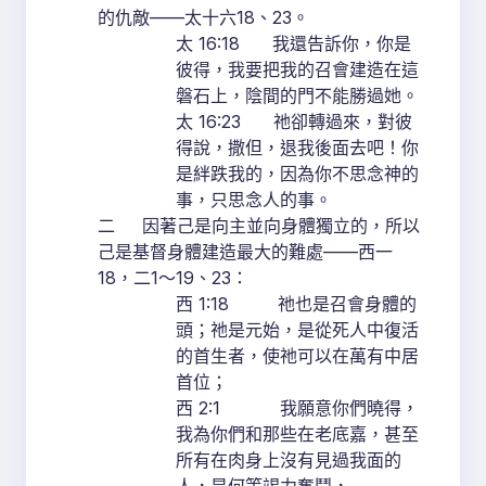
的仇敵——太十六18、23。
太 16:18 我還告訴你，你是
彼得，我要把我的召會建造在這
磐石上，陰間的門不能勝過她。
太 16:23 祂卻轉過來，對彼
得說，撒但，退我後面去吧！你
是絆跌我的，因為你不思念神的
事，只思念人的事。
二 因著己是向主並向身體獨立的，所以
己是基督身體建造最大的難處——西一
18，二1～19、23：
西 1:18 祂也是召會身體的
頭；祂是元始，是從死人中復活
的首生者，使祂可以在萬有中居
首位；
西 2:1 我願意你們曉得，
我為你們和那些在老底嘉，甚至
所有在肉身上沒有見過我面的