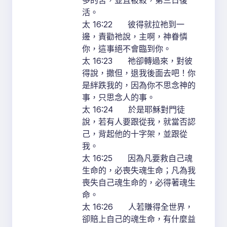
多的苦，並且被殺，第三日復
活。
太 16:22 彼得就拉祂到一
邊，責勸祂說，主啊，神眷憐
你，這事絕不會臨到你。
太 16:23 祂卻轉過來，對彼
得說，撒但，退我後面去吧！你
是絆跌我的，因為你不思念神的
事，只思念人的事。
太 16:24 於是耶穌對門徒
說，若有人要跟從我，就當否認
己，背起他的十字架，並跟從
我。
太 16:25 因為凡要救自己魂
生命的，必喪失魂生命；凡為我
喪失自己魂生命的，必得著魂生
命。
太 16:26 人若賺得全世界，
卻賠上自己的魂生命，有什麼益