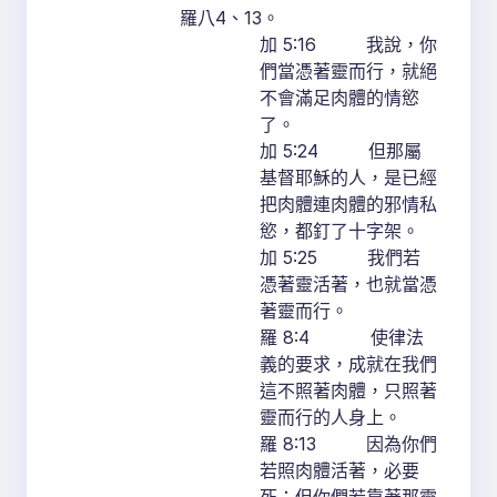
羅八4、13。
加 5:16 我說，你
們當憑著靈而行，就絕
不會滿足肉體的情慾
了。
加 5:24 但那屬
基督耶穌的人，是已經
把肉體連肉體的邪情私
慾，都釘了十字架。
加 5:25 我們若
憑著靈活著，也就當憑
著靈而行。
羅 8:4 使律法
義的要求，成就在我們
這不照著肉體，只照著
靈而行的人身上。
羅 8:13 因為你們
若照肉體活著，必要