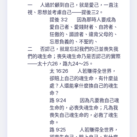
一 人過於顧到自己，就是愛己，一直注
視、思想並考慮自己——提後三2。
提後 3:2 因為那時人要成為
愛自己者、愛錢財者、自誇者、
狂傲的、譭謗者、違背父母的、
忘恩負義的、不聖的、
二 否認己，就是忘記我們的己並喪失我
們的魂生命；喪失魂生命乃是否認己的實際
——太十六26，路九24～25。
太 16:26 人若賺得全世界，
卻賠上自己的魂生命，有什麼益
處？人還能拿什麼換自己的魂生
命？
路 9:24 因為凡要救自己魂
生命的，必喪失魂生命；凡為我
喪失自己魂生命的，必救了魂生
命。
路 9:25 人若賺得全世界，