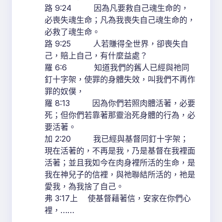
路 9:24 因為凡要救自己魂生命的，
必喪失魂生命；凡為我喪失自己魂生命的，
必救了魂生命。
路 9:25 人若賺得全世界，卻喪失自
己，賠上自己，有什麼益處？
羅 6:6 知道我們的舊人已經與祂同
釘十字架，使罪的身體失效，叫我們不再作
罪的奴僕，
羅 8:13 因為你們若照肉體活著，必要
死；但你們若靠著那靈治死身體的行為，必
要活著。
加 2:20 我已經與基督同釘十字架；
現在活著的，不再是我，乃是基督在我裡面
活著；並且我如今在肉身裡所活的生命，是
我在神兒子的信裡，與祂聯結所活的，祂是
愛我，為我捨了自己。
弗 3:17上 使基督藉著信，安家在你們心
裡，……