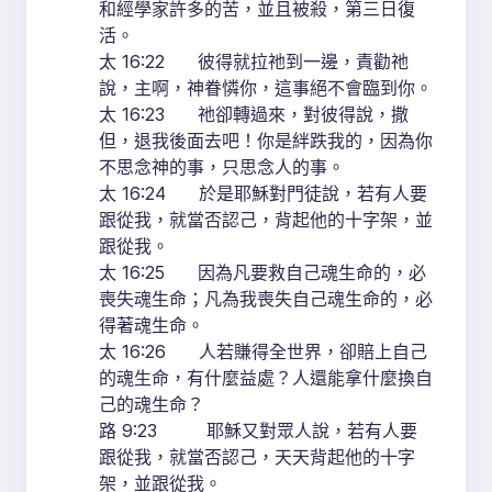
和經學家許多的苦，並且被殺，第三日復
活。
太 16:22 彼得就拉祂到一邊，責勸祂
說，主啊，神眷憐你，這事絕不會臨到你。
太 16:23 祂卻轉過來，對彼得說，撒
但，退我後面去吧！你是絆跌我的，因為你
不思念神的事，只思念人的事。
太 16:24 於是耶穌對門徒說，若有人要
跟從我，就當否認己，背起他的十字架，並
跟從我。
太 16:25 因為凡要救自己魂生命的，必
喪失魂生命；凡為我喪失自己魂生命的，必
得著魂生命。
太 16:26 人若賺得全世界，卻賠上自己
的魂生命，有什麼益處？人還能拿什麼換自
己的魂生命？
路 9:23 耶穌又對眾人說，若有人要
跟從我，就當否認己，天天背起他的十字
架，並跟從我。