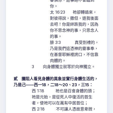
眷憐你，這事絕不會臨到
你。
太 16:23 祂卻轉過來，
對彼得說，撒但，退我後面
去吧！你是絆跌我的，因為
你不思念神的事，只思念人
的事。
腓 3:3 真受割禮的，
乃是我們這憑神的靈事奉，
在基督耶穌裡誇口，不信靠
肉體的。
3 向身體獨立就等於向神獨立。
貳
攔阻人看見身體的異象並實行身體生活的，
乃是己
——
西一
18
，二
18
～
20
、
23
，三
15
：
西 1:18 祂也是召會身體的頭；
祂是元始，是從死人中復活的首生
者，使祂可以在萬有中居首位；
西 2:18 不可讓人憑故意卑微，