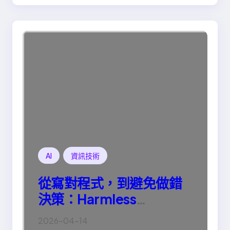
AI
資訊技術
從寫對程式，到避免做錯
決策：Harmless
Engineering 的真正意義
2026-04-14