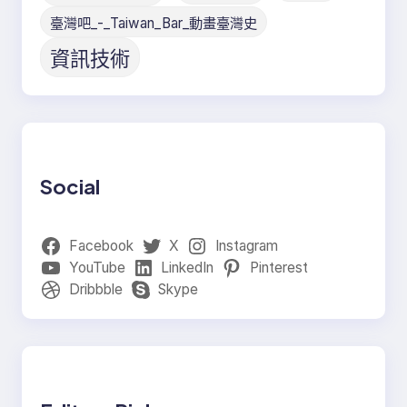
臺灣吧_-_Taiwan_Bar_動畫臺灣史
資訊技術
Social
Facebook
X
Instagram
YouTube
LinkedIn
Pinterest
Dribbble
Skype