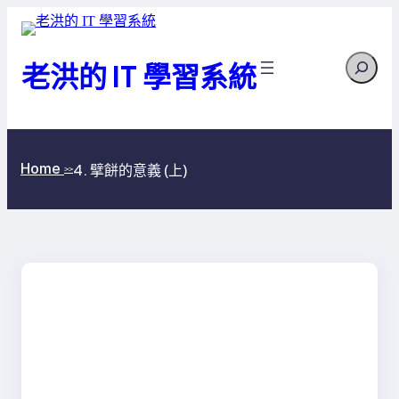
跳
至
Search
主
老洪的 IT 學習系統
要
內
容
Home
4. 擘餅的意義 (上)
>>