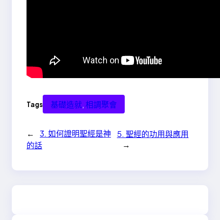
基礎造就
, 
相調聚會
Tags
←
3. 如何證明聖經是神
5. 聖經的功用與應用
→
的話