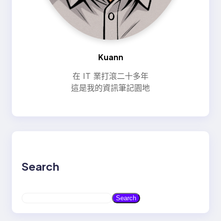
Kuann
在 IT 業打滾二十多年
這是我的資訊筆記園地
Search
S
Search
e
a