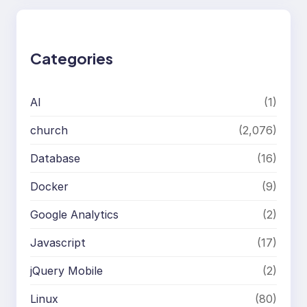
r
c
h
Categories
AI
(1)
church
(2,076)
Database
(16)
Docker
(9)
Google Analytics
(2)
Javascript
(17)
jQuery Mobile
(2)
Linux
(80)