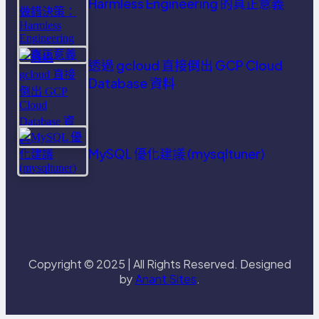
Harmless Engineering 的真正意義
透過 gcloud 直接倒出 GCP Cloud
Database 資料
MySQL 優化建議 (mysqltuner)
Copyright © 2025 | All Rights Reserved. Designed
by
Anant Sites
.