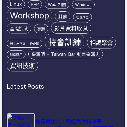
Linux
PHP
Web_相關
Windows
Workshop
其他
初信成全
影片資料收藏
基礎造就
專題
特會訓練
相調聚會
新北市召會_-_汐止區
臺灣吧_-_Taiwan_Bar_動畫臺灣史
科學應用
資訊技術
Latest Posts
從寫對程式，到避免做錯決策：