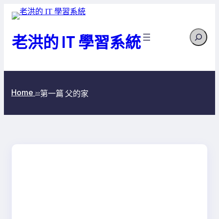
跳
至
Search
主
老洪的 IT 學習系統
要
內
容
Home
第一篇 父的家
>>