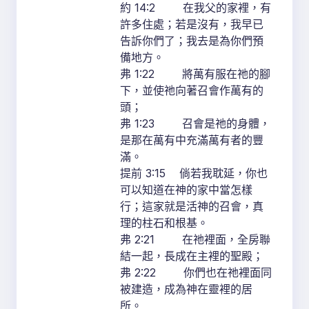
約 14:2 在我父的家裡，有
許多住處；若是沒有，我早已
告訴你們了；我去是為你們預
備地方。
弗 1:22 將萬有服在祂的腳
下，並使祂向著召會作萬有的
頭；
弗 1:23 召會是祂的身體，
是那在萬有中充滿萬有者的豐
滿。
提前 3:15 倘若我耽延，你也
可以知道在神的家中當怎樣
行；這家就是活神的召會，真
理的柱石和根基。
弗 2:21 在祂裡面，全房聯
結一起，長成在主裡的聖殿；
弗 2:22 你們也在祂裡面同
被建造，成為神在靈裡的居
所。