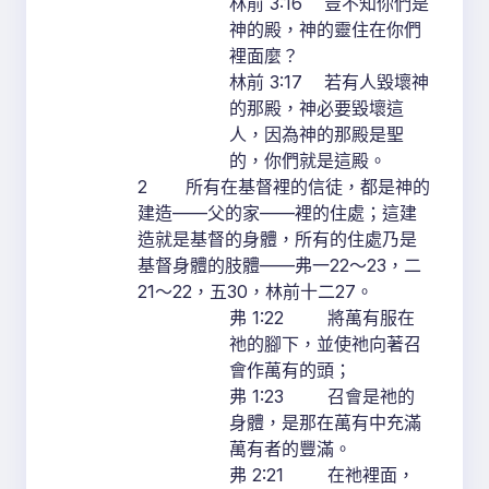
林前 3:16 豈不知你們是
神的殿，神的靈住在你們
裡面麼？
林前 3:17 若有人毀壞神
的那殿，神必要毀壞這
人，因為神的那殿是聖
的，你們就是這殿。
2 所有在基督裡的信徒，都是神的
建造——父的家——裡的住處；這建
造就是基督的身體，所有的住處乃是
基督身體的肢體——弗一22～23，二
21～22，五30，林前十二27。
弗 1:22 將萬有服在
祂的腳下，並使祂向著召
會作萬有的頭；
弗 1:23 召會是祂的
身體，是那在萬有中充滿
萬有者的豐滿。
弗 2:21 在祂裡面，