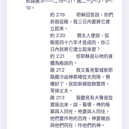
耶路撒冷——二19～21，啟二一2～3、9～
10。
約 2:19 耶穌回答說，你們
拆毀這殿，我三日內要將它建
立起來。
約 2:20 猶太人便說，這
殿是四十六年才造成的，你三
日內就將它建立起來麼？
約 2:21 但耶穌是以祂的身
體為殿說的。
啟 21:2 我又看見聖城新耶
路撒冷由神那裡從天而降，預
備好了，就如新婦妝飾整齊，
等候丈夫。
啟 21:3 我聽見有大聲音從
寶座出來，說，看哪，神的帳
幕與人同在，祂要與人同住，
他們要作祂的百姓，神要親自
與他們同在，作他們的神。