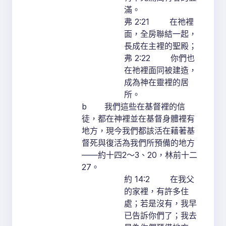
滿。
弗 2:21 在祂裡
面，全房聯結一起，
長成在主裡的聖殿；
弗 2:22 你們也
在祂裡面同被建造，
成為神在靈裡的居
所。
b 我們這些在基督裡的信
徒，都在神裡並在基督身體裡有
地方，現今我們都該活在藉著基
督死與復活為我們所預備的地方
——約十四2～3、20，林前十二
27。
約 14:2 在我父
的家裡，有許多住
處；若是沒有，我早
已告訴你們了；我去