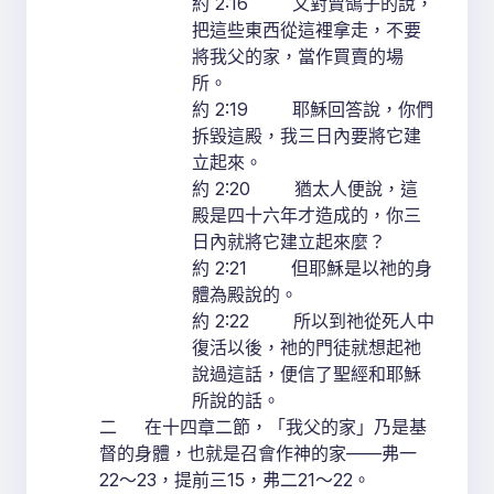
約 2:16 又對賣鴿子的說，
把這些東西從這裡拿走，不要
將我父的家，當作買賣的場
所。
約 2:19 耶穌回答說，你們
拆毀這殿，我三日內要將它建
立起來。
約 2:20 猶太人便說，這
殿是四十六年才造成的，你三
日內就將它建立起來麼？
約 2:21 但耶穌是以祂的身
體為殿說的。
約 2:22 所以到祂從死人中
復活以後，祂的門徒就想起祂
說過這話，便信了聖經和耶穌
所說的話。
二 在十四章二節，「我父的家」乃是基
督的身體，也就是召會作神的家——弗一
22～23，提前三15，弗二21～22。