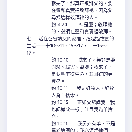
就是了，那真正敬拜父的，要
在靈和真實裡敬拜祂，因為父
尋找這樣敬拜祂的人。
約 4:24 神是靈；敬拜祂
的，必須在靈和真實裡敬拜。
七 活在召會這父的家裡，乃是過牧養的
生活——十10～11、15～17，二一15～
17。
約 10:10 賊來了，無非是要
偷竊、殺害、毀壞；我來了，
是要叫羊得生命，並且得的更
豐盛。
約 10:11 我是好牧人，好牧
人為羊捨命。
約 10:15 正如父認識我，我
也認識父一樣；並且我為羊捨
命。
約 10:16 我另外有羊，不是
屬於這圈的；我必須領他們