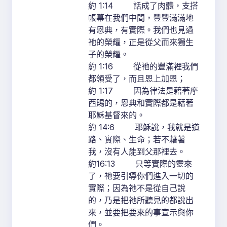
約 1:14 話成了肉體，支搭
帳幕在我們中間，豐豐滿滿地
有恩典，有實際。我們也見過
祂的榮耀，正是從父而來獨生
子的榮耀。
約 1:16 從祂的豐滿裡我們
都領受了，而且恩上加恩；
約 1:17 因為律法是藉著摩
西賜的，恩典和實際都是藉著
耶穌基督來的。
約 14:6 耶穌說，我就是道
路、實際、生命；若不藉著
我，沒有人能到父那裡去。
約16:13 只等實際的靈來
了，祂要引導你們進入一切的
實際；因為祂不是從自己說
的，乃是把祂所聽見的都說出
來，並要把要來的事宣示與你
們。