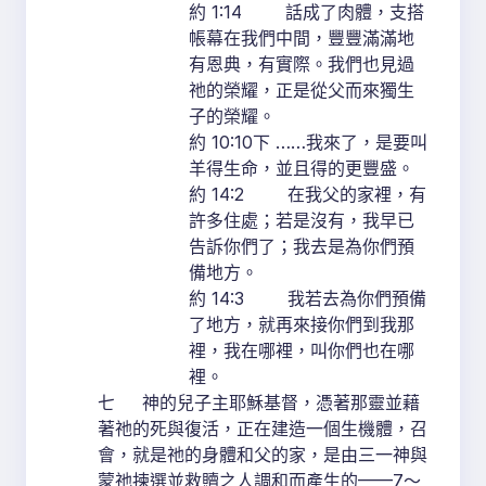
約 1:14 話成了肉體，支搭
帳幕在我們中間，豐豐滿滿地
有恩典，有實際。我們也見過
祂的榮耀，正是從父而來獨生
子的榮耀。
約 10:10下 ……我來了，是要叫
羊得生命，並且得的更豐盛。
約 14:2 在我父的家裡，有
許多住處；若是沒有，我早已
告訴你們了；我去是為你們預
備地方。
約 14:3 我若去為你們預備
了地方，就再來接你們到我那
裡，我在哪裡，叫你們也在哪
裡。
七 神的兒子主耶穌基督，憑著那靈並藉
著祂的死與復活，正在建造一個生機體，召
會，就是祂的身體和父的家，是由三一神與
蒙祂揀選並救贖之人調和而產生的——7～