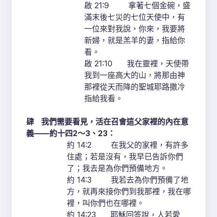
啟 21:9 拿著七個金碗，盛
滿末後七災的七位天使中，有
一位來對我說，你來，我要將
新婦，就是羔羊的妻，指給你
看。
啟 21:10 我在靈裡，天使帶
我到一座高大的山，將那由神
那裡從天而降的聖城耶路撒冷
指給我看。
肆
我們需要看見，活在召會這父家裡的內在意
義
——
約十四
2
～
3
、
23
：
約 14:2 在我父的家裡，有許多
住處；若是沒有，我早已告訴你們
了；我去是為你們預備地方。
約 14:3 我若去為你們預備了地
方，就再來接你們到我那裡，我在哪
裡，叫你們也在哪裡。
約 14:23 耶穌回答說，人若愛