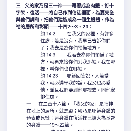
三
父的家乃是三一神
——
藉著成為肉體、釘十
字架、復活
——
將自己作到信徒裡面，為要完全
與他們調和，把他們建造成為一個生機體，作為
祂的居所和彰顯
——
十四
2
～
3
、
23
：
約 14:2 在我父的家裡，有許多
住處；若是沒有，我早已告訴你們
了；我去是為你們預備地方。
約 14:3 我若去為你們預備了地
方，就再來接你們到我那裡，我在哪
裡，叫你們也在哪裡。
約 14:23 耶穌回答說，人若愛
我，就必遵守我的話，我父也必愛
他，並且我們要到他那裡去，同他安
排住處。
一 在二章十六節，「我父的家」是指神
在地上的居所，就是殿；殿乃是耶穌身體的
預表或象徵；這身體在復活裡已擴大為基督
的身體——19～22節。