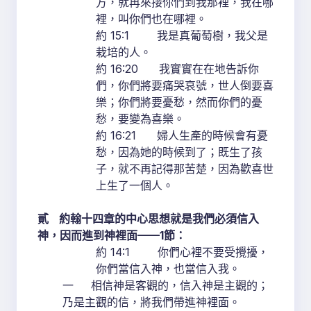
方，就再來接你們到我那裡，我在哪
裡，叫你們也在哪裡。
約 15:1 我是真葡萄樹，我父是
栽培的人。
約 16:20 我實實在在地告訴你
們，你們將要痛哭哀號，世人倒要喜
樂；你們將要憂愁，然而你們的憂
愁，要變為喜樂。
約 16:21 婦人生產的時候會有憂
愁，因為她的時候到了；既生了孩
子，就不再記得那苦楚，因為歡喜世
上生了一個人。
貳
約翰十四章的中心思想就是我們必須信入
神，因而進到神裡面
——1
節：
約 14:1 你們心裡不要受攪擾，
你們當信入神，也當信入我。
一 相信神是客觀的，信入神是主觀的；
乃是主觀的信，將我們帶進神裡面。