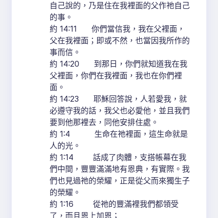
自己說的，乃是住在我裡面的父作祂自己
的事。
約 14:11 你們當信我，我在父裡面，
父在我裡面；即或不然，也當因我所作的
事而信。
約 14:20 到那日，你們就知道我在我
父裡面，你們在我裡面，我也在你們裡
面。
約 14:23 耶穌回答說，人若愛我，就
必遵守我的話，我父也必愛他，並且我們
要到他那裡去，同他安排住處。
約 1:4 生命在祂裡面，這生命就是
人的光。
約 1:14 話成了肉體，支搭帳幕在我
們中間，豐豐滿滿地有恩典，有實際。我
們也見過祂的榮耀，正是從父而來獨生子
的榮耀。
約 1:16 從祂的豐滿裡我們都領受
了，而且恩上加恩；