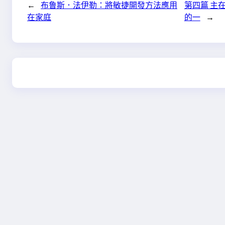
←
布鲁斯．法伊勒：將敏捷開發方法應用
第四篇 主
在家庭
的一
→