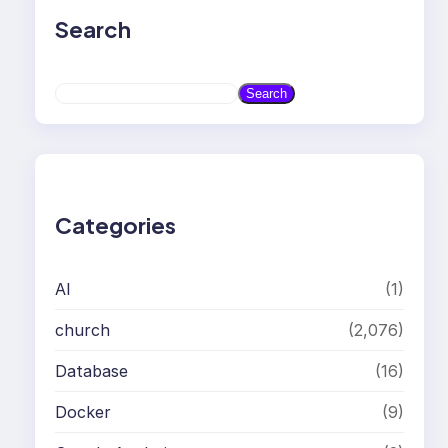
Search
S
Search
e
a
r
c
h
Categories
AI
(1)
church
(2,076)
Database
(16)
Docker
(9)