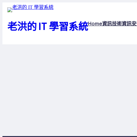
跳
至
主
老洪的 IT 學習系統
Home
資訊技術
資訊安
要
內
容