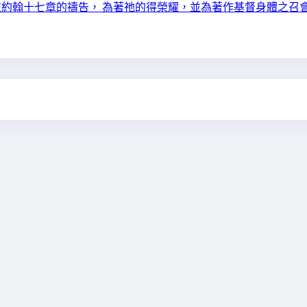
在約翰十七章的禱告， 為著祂的得榮耀，並為著作基督身體之召