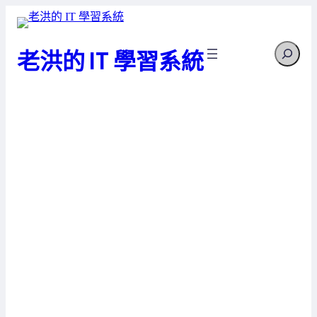
跳
至
Search
主
老洪的 IT 學習系統
要
內
容