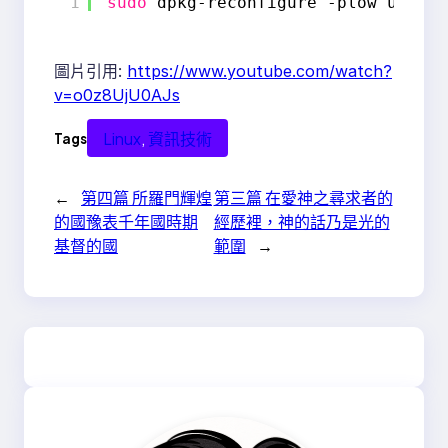
1
sudo
dpkg-reconfigure -plow unatte
圖片引用:
https://www.youtube.com/watch?
v=o0z8UjU0AJs
Linux
, 
資訊技術
Tags
←
第四篇 所羅門輝煌
第三篇 在愛神之尋求者的
的國豫表千年國時期
經歷裡，神的話乃是光的
基督的國
範圍
→