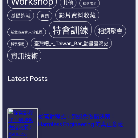
Workshop
其他
初信成全
影片資料收藏
基礎造就
專題
特會訓練
相調聚會
新北市召會_-_汐止區
臺灣吧_-_Taiwan_Bar_動畫臺灣史
科學應用
資訊技術
Latest Posts
從寫對程式，到避免做錯決策：
Harmless Engineering 的真正意義