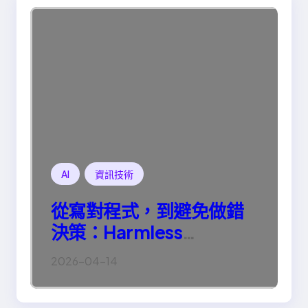
AI
資訊技術
從寫對程式，到避免做錯
決策：Harmless
Engineering 的真正意義
2026-04-14