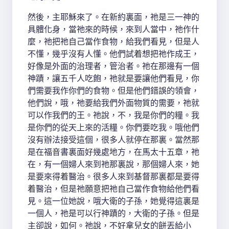
然後，主耶穌來了。在新約裏面，祂是三一神的
具體化身，當祂來的時候，來到人當中，祂作什
麼，祂把祂自己當作食物，給我們看見，但是人
不懂，幾乎沒有人懂。他們試着想把祂作成王，
好像是外面的治理者，管治者。祂在那邊有一個
神蹟，讓五千人吃飽，祂就是要讓他們看見，你
們需要我作你們的食物。但是他們錯誤的領會，
他們說，哦，祂要給我們外面物質的需要，祂就
可以作我們的王。祂說，不，我是你們的糧。我
是你們的從天上來的活糧。你們要吃我。哦他們
沒有辦法接受這個，很多人就停在那裏。當然那
是在福音書裏面好幾處地方，在馬太十五章，祂
在，有一個婦人來到祂那裏說，那個婦人來，她
是要來得着醫治。很多人來到基督那裏都是要得
着醫治，但是祂願意把祂自己當作食物給他們看
見。這一位她說，哦大衛的子孫，她覺得這裏是
一個人，祂是可以行神蹟的，大衛的子孫。但是
主卻說，如何。祂說，不好拿兒女的餅丟給小