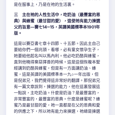
是在服事上，乃是在祂的生活裏。
三 主在祂的人性生活中，吃奶油（最豐富的恩
典）與蜂蜜（最甘甜的愛），這使祂有能力揀選
父的旨意—賽七14~15，英譯美國標準本1901年
版。
這是以賽亞書七章十四節、十五節。因此主自己
要給你們一個兆頭，看哪，必有童女懷孕生子，
她要給他起名叫以馬內利。他必吃奶酪與蜂蜜，
直到他曉得棄惡擇善的時候。這是這個恢複本聖
經講到奶酪與蜂蜜，但是有一方面講奶油、蜂
蜜，這是英譯的美國標準本一九○一年出版，但
是倪弟兄，我們覺得這非常好的翻譯。那倪弟兄
有一篇文章說到，揀選的能力，他在這裏發展這
一點說，主吃奶油。什麼是奶油？是最豐富的，
非常豐富的，最豐富的恩典。什麼是蜂蜜呢？蜂
蜜乃是最甘甜的愛，祂一直都是在父的恩典和愛
的供應之下，所以祂有能力來揀選，祂總是揀選