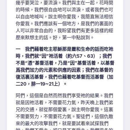
幾乎要哭泣，要流淚。我們與主在一起，花時間
的時候，我們很自由地可以流淚，或者我們也可
以自由地喊叫，說主啊你愛我，我簡直無法相信
你愛我。我們應該有一個地方，是我們的裏面的
人可以非常自由的，我盼望我們有更多這樣的經
歷來默想主的話。好，第一中點說到。
一 我們藉着吃主耶穌那是靈和生命的話而吃祂
時，我們就“因”祂活着（約六57、63）；我們
不是“憑”基督活着，乃是“因”基督活着，以基督
爲我們加力的元素和供應的因素；我們在基督的
復活裏活基督，我們也藉着吃基督而活基督（加
二20，腓一19~21上）。
阿們，這個是自然而然我們享受祂的結果。我們
就是因祂活着，不需要花力氣，昨天晚上我們弟
兄的交通，就從那個愛裏，說主啊你愛我。這裏
不需要努力，不需要花力氣。聖徒們，這個仇敵
來的最大的攻擊我們，就是要試着來試探我們