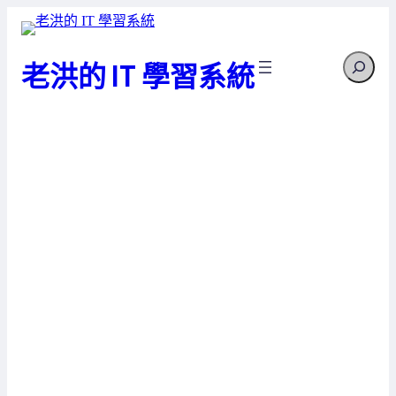
跳
至
Search
主
老洪的 IT 學習系統
要
內
容