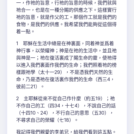
一，作祂的旨意，行祂的旨意的時候，我們就與
祂合一，也是在一種分賜的供應之下。這樣實行
祂的旨意，就是作父的工。那個作工就是我們的
食物，是我們的供應。我希望我們能夠從這個得
着一點。
1 耶穌在生活中總是在神裏面，同着神並爲着
神行事，以榮耀神；神是在祂的生活中，並且祂
與神是一；祂在復活裏成了賜生命的靈，使祂得
以進入我們裏面作我們的生命；我們照着祂的榜
樣跟祂學（太十一29），不是憑我們天然的生
命，乃是憑祂在復活裏作我們的生命（西三4，
彼前二21）。
2 主耶穌從來不從自己作什麼（約五19）；祂
不作自己的工（四34，十七4），不說自己的話
（十四10、24），不行自己的意思（五30），
不尋求自己的榮耀（七18）。
我記得我們親愛的李弟兄，給我們看到這五點。