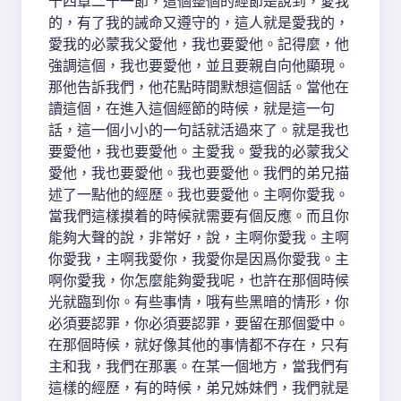
十四章二十一節，這個整個的經節是說到，愛我
的，有了我的誡命又遵守的，這人就是愛我的，
愛我的必蒙我父愛他，我也要愛他。記得麼，他
強調這個，我也要愛他，並且要親自向他顯現。
那他告訴我們，他花點時間默想這個話。當他在
讀這個，在進入這個經節的時候，就是這一句
話，這一個小小的一句話就活過來了。就是我也
要愛他，我也要愛他。主愛我。愛我的必蒙我父
愛他，我也要愛他。我也要愛他。我們的弟兄描
述了一點他的經歷。我也要愛他。主啊你愛我。
當我們這樣摸着的時候就需要有個反應。而且你
能夠大聲的說，非常好，說，主啊你愛我。主啊
你愛我，主啊我愛你，我愛你是因爲你愛我。主
啊你愛我，你怎麼能夠愛我呢，也許在那個時候
光就臨到你。有些事情，哦有些黑暗的情形，你
必須要認罪，你必須要認罪，要留在那個愛中。
在那個時候，就好像其他的事情都不存在，只有
主和我，我們在那裏。在某一個地方，當我們有
這樣的經歷，有的時候，弟兄姊妹們，我們就是