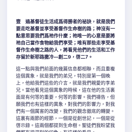
壹 過基督徒生活成爲得勝者的祕訣，就是我們
要走吃基督並享受基督作生命樹的路；神沒有一
點意思要我們爲祂作什麼；祂唯一的心意是要將
祂自己當作食物給我們享受；唯有那些走享受基
督作生命樹之路的人，將看見他們的生活和工作
存留於新耶路撒冷—創二9，啓二7。
這一點與我們前面的幾篇信息都相聯，而且重複
這個異象，就是我們的弟兄，特別是第一個晚
上，他給我們這些的介言，就是我們親愛的李弟
兄。當他看見這個異象的時候，這在他的生活裏
面是有何等的重要，何等的影響。我們禱告，但
願我們也有這樣的異象，對我們的影響力，對我
們有一個厲害的改變，我們的觀念徹底的轉變。
這裏有兩節的經節，一個是從創世記，一個是從
啓示錄。這兩個都提到生命樹。聖徒們我盼望我