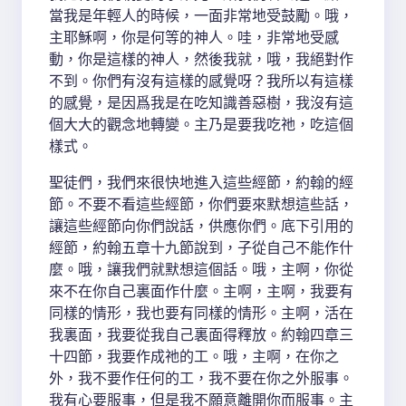
當我是年輕人的時候，一面非常地受鼓勵。哦，
主耶穌啊，你是何等的神人。哇，非常地受感
動，你是這樣的神人，然後我就，哦，我絕對作
不到。你們有沒有這樣的感覺呀？我所以有這樣
的感覺，是因爲我是在吃知識善惡樹，我沒有這
個大大的觀念地轉變。主乃是要我吃祂，吃這個
樣式。
聖徒們，我們來很快地進入這些經節，約翰的經
節。不要不看這些經節，你們要來默想這些話，
讓這些經節向你們說話，供應你們。底下引用的
經節，約翰五章十九節說到，子從自己不能作什
麼。哦，讓我們就默想這個話。哦，主啊，你從
來不在你自己裏面作什麼。主啊，主啊，我要有
同樣的情形，我也要有同樣的情形。主啊，活在
我裏面，我要從我自己裏面得釋放。約翰四章三
十四節，我要作成祂的工。哦，主啊，在你之
外，我不要作任何的工，我不要在你之外服事。
我有心要服事，但是我不願意離開你而服事。主