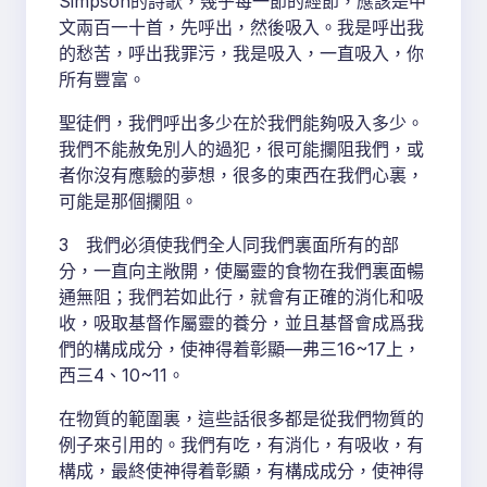
Simpson的詩歌，幾乎每一節的經節，應該是中
文兩百一十首，先呼出，然後吸入。我是呼出我
的愁苦，呼出我罪污，我是吸入，一直吸入，你
所有豐富。
聖徒們，我們呼出多少在於我們能夠吸入多少。
我們不能赦免別人的過犯，很可能攔阻我們，或
者你沒有應驗的夢想，很多的東西在我們心裏，
可能是那個攔阻。
3 我們必須使我們全人同我們裏面所有的部
分，一直向主敞開，使屬靈的食物在我們裏面暢
通無阻；我們若如此行，就會有正確的消化和吸
收，吸取基督作屬靈的養分，並且基督會成爲我
們的構成成分，使神得着彰顯—弗三16~17上，
西三4、10~11。
在物質的範圍裏，這些話很多都是從我們物質的
例子來引用的。我們有吃，有消化，有吸收，有
構成，最終使神得着彰顯，有構成成分，使神得