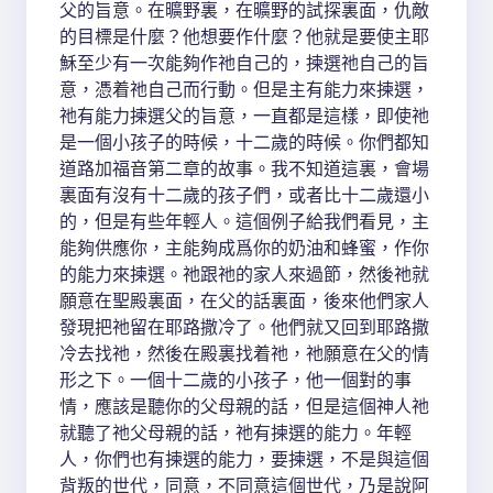
父的旨意。在曠野裏，在曠野的試探裏面，仇敵
的目標是什麼？他想要作什麼？他就是要使主耶
穌至少有一次能夠作祂自己的，揀選祂自己的旨
意，憑着祂自己而行動。但是主有能力來揀選，
祂有能力揀選父的旨意，一直都是這樣，即使祂
是一個小孩子的時候，十二歲的時候。你們都知
道路加福音第二章的故事。我不知道這裏，會場
裏面有沒有十二歲的孩子們，或者比十二歲還小
的，但是有些年輕人。這個例子給我們看見，主
能夠供應你，主能夠成爲你的奶油和蜂蜜，作你
的能力來揀選。祂跟祂的家人來過節，然後祂就
願意在聖殿裏面，在父的話裏面，後來他們家人
發現把祂留在耶路撒冷了。他們就又回到耶路撒
冷去找祂，然後在殿裏找着祂，祂願意在父的情
形之下。一個十二歲的小孩子，他一個對的事
情，應該是聽你的父母親的話，但是這個神人祂
就聽了祂父母親的話，祂有揀選的能力。年輕
人，你們也有揀選的能力，要揀選，不是與這個
背叛的世代，同意，不同意這個世代，乃是說阿