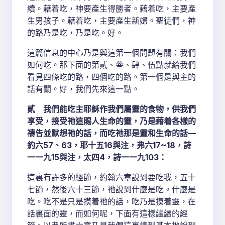
續。藉着吃，神要產生得勝者。藉着吃，主要產
生男孩子。藉着吃，主要產生新婦。聖徒們，神
的路乃是吃，乃是吃。好。
這篇信息的中心乃是與這第一個問題有關：我們
如何吃。那下面的第貳、叄、肆、伍點就給我們
看見四條吃的路，四個吃的路。第一個是與主的
話有關。好，我們先來這一點。
貳 我們能吃主耶穌作我們屬靈的食物，供我們
享受，接受祂這賜人生命的靈，乃是藉着各樣的
禱告並默想祂的話，而吃祂那是靈和生命的話—
約六57、63，耶十五16與注，弗六17~18，詩
一一九15與注，太四4，詩一一九103：
這裏有許多的經節，約翰六章說到要吃我，五十
七節，然後六十三節，祂說到什麼是吃。什麼是
吃。吃不是只是摸着祂的話，吃乃是摸着靈，在
話裏面的靈，而如何呢，下面有這樣繼續的經