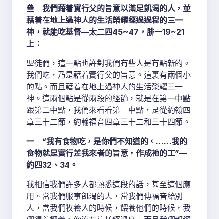
叄 我們藉着實行父的旨意以滿足飢渴的人，並
藉着在地上過神人的生活榮耀經過過程的三一
神，就能吃基督—太二四45~47，腓一19~21
上：
聖徒們，這一點也許對我們有些人是有點新的。
我們吃，乃是藉着實行父的旨意。這裏有兩個小
的點。而且藉着在地上過神人的生活榮耀三一
神。這兩個點是從兩段的經節，就是在第一中點
跟第二中點，我們來看看第一中點，是從約翰四
章三十二節，約翰福音四章三十二和三十四節。
一 “我有食物吃，是你們不知道的。……我的
食物就是實行差我來者的旨意，作成祂的工”—
約四32、34。
我相信我們許多人都熟悉這段的話，甚至這個應
用。當我們服事飢渴的人，當我們傳福音給別
人，當我們牧養人的時候，餵養他們的時候，我