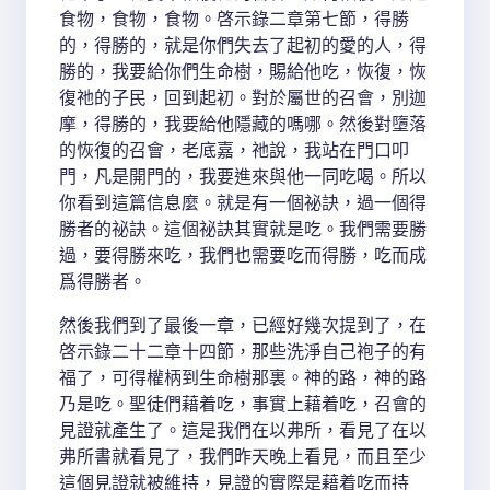
食物，食物，食物。啓示錄二章第七節，得勝
的，得勝的，就是你們失去了起初的愛的人，得
勝的，我要給你們生命樹，賜給他吃，恢復，恢
復祂的子民，回到起初。對於屬世的召會，別迦
摩，得勝的，我要給他隱藏的嗎哪。然後對墮落
的恢復的召會，老底嘉，祂說，我站在門口叩
門，凡是開門的，我要進來與他一同吃喝。所以
你看到這篇信息麼。就是有一個祕訣，過一個得
勝者的祕訣。這個祕訣其實就是吃。我們需要勝
過，要得勝來吃，我們也需要吃而得勝，吃而成
爲得勝者。
然後我們到了最後一章，已經好幾次提到了，在
啓示錄二十二章十四節，那些洗淨自己袍子的有
福了，可得權柄到生命樹那裏。神的路，神的路
乃是吃。聖徒們藉着吃，事實上藉着吃，召會的
見證就產生了。這是我們在以弗所，看見了在以
弗所書就看見了，我們昨天晚上看見，而且至少
這個見證就被維持，見證的實際是藉着吃而持