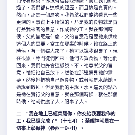
們得着餵養。你沒有這樣經過麼，而且我們都經
過了，我們都有這樣的經歷，而且這是真實的。
然而，那是一個層次。我希望我們能夠看見一些
更深的。事實上主所說的，乃是我的食物就是實
行差我來者的旨意，作成祂的工。就在那個時
候，父的旨意是什麼，父的旨意乃是要祂來供應
這個人的需要。當主在那裏的時候，祂在路上的
時候，有一個婦人來了，祂可以說我很累了，現
在很累，等門徒們回來，他們去買食物，等他們
回來，我們也許會這樣說。不，祂尊崇父的旨
意，祂把祂自己放下，然後在那邊遇見祂的需
要，然後祂把祂自己像食物，或者就是水給她。
她說到敬拜，但是我們的主說，水。這裏的點乃
是祂在實行父的旨意，就在那個時候，就在那個
時候，祂就供應了人，服事了人。
二 “我在地上已經榮耀你，你交給我要我作的
工，我已經完成了”（十七4）；榮耀神就是在一
切事上彰顯神（參西一9~11）。