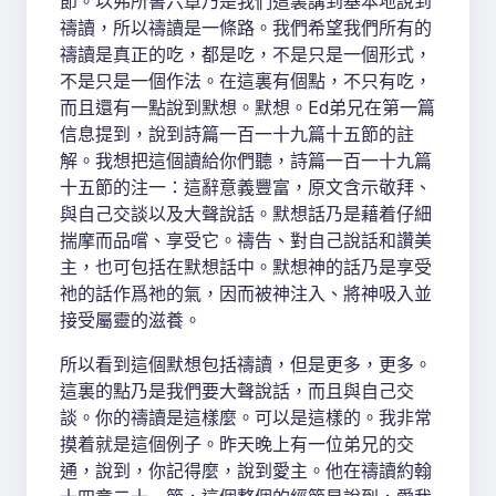
節。以弗所書六章乃是我們這裏講到基本地說到
禱讀，所以禱讀是一條路。我們希望我們所有的
禱讀是真正的吃，都是吃，不是只是一個形式，
不是只是一個作法。在這裏有個點，不只有吃，
而且還有一點說到默想。默想。Ed弟兄在第一篇
信息提到，說到詩篇一百一十九篇十五節的註
解。我想把這個讀給你們聽，詩篇一百一十九篇
十五節的注一：這辭意義豐富，原文含示敬拜、
與自己交談以及大聲說話。默想話乃是藉着仔細
揣摩而品嚐、享受它。禱告、對自己說話和讚美
主，也可包括在默想話中。默想神的話乃是享受
祂的話作爲祂的氣，因而被神注入、將神吸入並
接受屬靈的滋養。
所以看到這個默想包括禱讀，但是更多，更多。
這裏的點乃是我們要大聲說話，而且與自己交
談。你的禱讀是這樣麼。可以是這樣的。我非常
摸着就是這個例子。昨天晚上有一位弟兄的交
通，說到，你記得麼，說到愛主。他在禱讀約翰