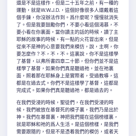
還是不是這樣作，但是二十五年之前，有一種的
運動，就是W.W.J.D.，這個好像很多人還戴着這
個手鍊，你沒辦法作到。爲什麼呢？慢慢就消失
了。但是我要鼓勵你們，不要小看這個渴慕，不
要小看在你裏面，當你讀主的話的時候，讀了主
耶穌的故事的時候，有一點的火花冒出來，但是
從來不是神的心意要我們來模仿，說，主啊，你
要怎麼作？不，不，不。這裏說，你不是這樣學
了基督，以弗所書四章二十節，但你們並不是這
樣學了基督，如果你們真是聽過祂，並在祂裏
面，照着那在耶穌身上是實際者，受過教導，這
都是在過去式。你們不是這樣學了基督，這都是
完成式。如果你們真是聽過祂，都是過去的。
在我們受浸的時候，聖徒們，在我們受浸的時
候，我們被放在基督死的模子裏，我們乃是出於
神。我們在基督裏，神把我們擺在這個榜樣裏，
就是耶穌和祂的爲人生活。是這個榜樣，是我們
需要跟隨的，但是不是憑着我們的模仿，或者天