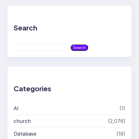
Search
S
Search
e
a
r
c
h
Categories
AI
(1)
church
(2,076)
Database
(16)