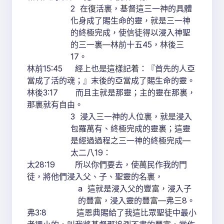
2 在復活裏，基督這三一神的具體
化身成了賜生命的靈，就是三一神
的終極完成，使信徒得以浸入神聖
的三一裏—林前十五45，林後三
17。
林前15:45 經上也是這樣記着：『首先的人亞
當成了活的魂；』末後的亞當成了賜生命的靈。
林後3:17 而且主就是那靈；主的靈在那裏，
那裏就有自由。
3 浸入三一神的人位裏，就是浸入
包羅萬有、終極完成的靈裏；這靈
是經過過程之三一神的終極完成—
太二八19：
太28:19 所以你們要去，使萬民作我的門
徒，將他們浸入父、子、聖靈的名裏，
a 這就是浸入父的豐富，浸入子
的豐富，浸入靈的豐富—弗三8。
弗3:8 這恩典賜給了我這比眾聖徒中最小