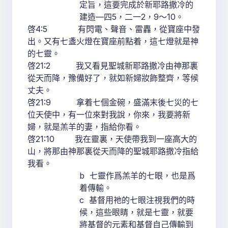
定旨，這要完成於新耶路撒冷的
建造—四5，二一2，9～10。
啓4:5 有閃電、聲音、雷轟，從寶座中發
出。又有七盞火燈在寶座前點着，這七燈就是神
的七靈。
啓21:2 我又看見聖城新耶路撒冷由神那裏
從天而降，豫備好了，就如新婦妝飾整齊，等候
丈夫。
啓21:9 拿着七個金碗，盛滿末後七災的七
位天使中，有一位來對我說，你來，我要將新
婦，就是羔羊的妻，指給你看。
啓21:10 我在靈裏，天使帶我到一座高大的
山，將那由神那裏從天而降的聖城耶路撒冷指給
我看。
b 七靈作爲羔羊的七眼，也是爲
着傳輸。
c 基督用祂的七眼注視我們的時
候，這些眼睛，就是七靈，就要
將基督的元素和基督自己傳輸到