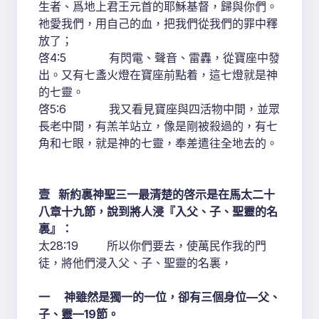
生者、爲地上君王元首的耶穌基督，歸與你們。
祂愛我們，用自己的血，把我們從我們的罪中釋
放了；
啓4:5 有閃電、聲音、雷轟，從寶座中發
出。又有七盞火燈在寶座前點着，這七燈就是神
的七靈。
啓5:6 我又看見寶座與四活物中間，並眾
長老中間，有羔羊站立，像是剛被殺過的，有七
角和七眼，就是神的七靈，奉差遣往全地去的。
壹 新約裏神聖三一最清楚的啓示是在馬太二十
八章十九節，說到將人浸『入父、子、聖靈的名
裏』：
太28:19 所以你們要去，使萬民作我的門
徒，將他們浸入父、子、聖靈的名裏，
一 神雖然是獨一的一位，卻有三個身位—父、
子、靈—19節。