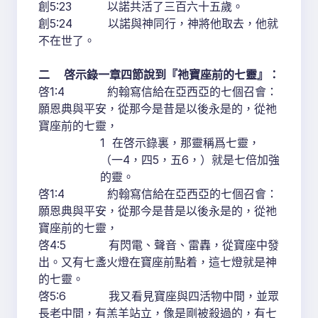
創5:23 以諾共活了三百六十五歲。
創5:24 以諾與神同行，神將他取去，他就
不在世了。
二 啓示錄一章四節說到『祂寶座前的七靈』：
啓1:4 約翰寫信給在亞西亞的七個召會：
願恩典與平安，從那今是昔是以後永是的，從祂
寶座前的七靈，
1 在啓示錄裏，那靈稱爲七靈，
（一4，四5，五6，）就是七倍加強
的靈。
啓1:4 約翰寫信給在亞西亞的七個召會：
願恩典與平安，從那今是昔是以後永是的，從祂
寶座前的七靈，
啓4:5 有閃電、聲音、雷轟，從寶座中發
出。又有七盞火燈在寶座前點着，這七燈就是神
的七靈。
啓5:6 我又看見寶座與四活物中間，並眾
長老中間，有羔羊站立，像是剛被殺過的，有七