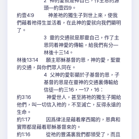
2 神的愛就是神自己，作主恩的源
頭—約壹四9。
約壹4:9 神差祂的獨生子到世上來，使我
們藉着祂得生並活着，在此神的愛就向我們顯明
了。
3 靈的交通就是那靈自己，作了主
恩同着神愛的傳輸，給我們有分—
林後十三14。
林後13:14 願主耶穌基督的恩，神的愛，聖靈
的交通，與你們眾人同在。
4 父神的愛彰顯於子基督的恩，子
基督的恩是在靈神的交通裏傳輸給
信徒—約三16，一17，16：
約3:16 神愛世人，甚至將祂的獨生子賜給
他們，叫一切信入祂的，不至滅亡，反得永遠的
生命。
約1:17 因爲律法是藉着摩西賜的，恩典和
實際都是藉着耶穌基督來的。
約1:16 從祂的豐滿裏我們都領受了，而且