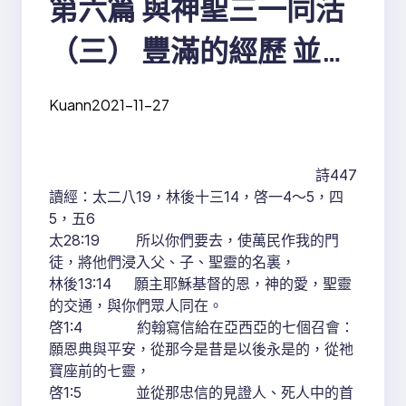
第六篇 與神聖三一同活
（三） 豐滿的經歷 並享
受神聖的三一
Kuann
2021-11-27
詩447
讀經：太二八19，林後十三14，啓一4～5，四
5，五6
太28:19 所以你們要去，使萬民作我的門
徒，將他們浸入父、子、聖靈的名裏，
林後13:14 願主耶穌基督的恩，神的愛，聖靈
的交通，與你們眾人同在。
啓1:4 約翰寫信給在亞西亞的七個召會：
願恩典與平安，從那今是昔是以後永是的，從祂
寶座前的七靈，
啓1:5 並從那忠信的見證人、死人中的首