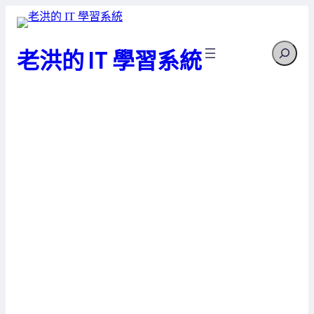
跳
至
Search
主
老洪的 IT 學習系統
要
內
容