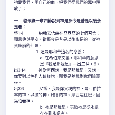
祂愛我們，用自己的血，把我們從我們的罪中釋
放了；
一 啓示錄一章四節說到神是那今是昔是以後永
是者：
啓1:4 約翰寫信給在亞西亞的七個召會：
願恩典與平安，從那今是昔是以後永是的，從祂
寶座前的七靈，
1 這是耶和華這名的意義：
a 在希伯來文裏，耶和華的意思
是『我是那我是』—出三14，6。
出3:14 神對摩西說，我是那我是；又說，
你要對以色列人這樣說，那我是差我到你們這裏
來。
出3:6 又說，我是你父親的神，是亞伯拉
罕的神，以撒的神，雅各的神。摩西遮住臉，因
爲怕看神。
b 祂是那我是，表徵祂是從永遠
存在到永遠者。