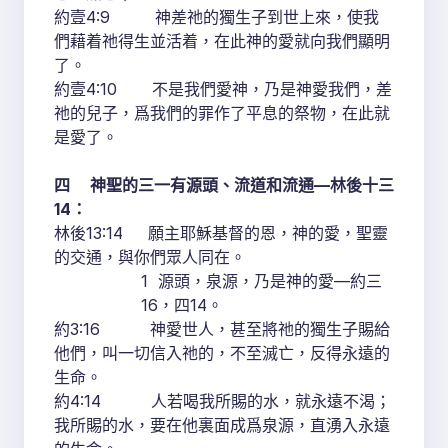
約壹4:9 神差祂的獨生子到世上來，使我
們藉着祂得生並活着，在此神的愛就向我們顯明
了。
約壹4:10 不是我們愛神，乃是神愛我們，差
祂的兒子，爲我們的罪作了平息的祭物，在此就
是愛了。
四 神聖的三一有源頭、流道和流通—林後十三
14：
林後13:14 願主耶穌基督的恩，神的愛，聖靈
的交通，與你們眾人同在。
1 源頭，泉源，乃是神的愛—約三
16，四14。
約3:16 神愛世人，甚至將祂的獨生子賜給
他們，叫一切信入祂的，不至滅亡，反得永遠的
生命。
約4:14 人若喝我所賜的水，就永遠不渴；
我所賜的水，要在他裏面成爲泉源，直湧入永遠