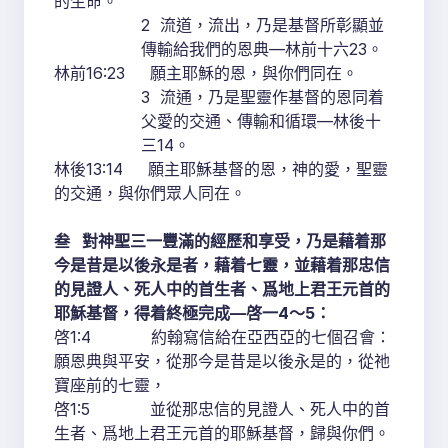
的生命。
2 流道，流出，乃是基督所彰顯並
傳輸給我們的恩典—林前十六23。
林前16:23 願主耶穌的恩，與你們同在。
3 流通，乃是聖靈作基督的恩同着
父愛的交通、傳輸和循環—林後十
三14。
林後13:14 願主耶穌基督的恩，神的愛，聖靈
的交通，與你們眾人同在。
叁 對神聖三一豐滿的經歷和享受，乃是藉着那
今是昔是以後永是者，藉着七靈，並藉着那忠信
的見證人、死人中的首生者、爲地上君王元首的
耶穌基督，得着終極完成—啓一4～5：
啓1:4 約翰寫信給在亞西亞的七個召會：
願恩典與平安，從那今是昔是以後永是的，從祂
寶座前的七靈，
啓1:5 並從那忠信的見證人、死人中的首
生者、爲地上君王元首的耶穌基督，歸與你們。