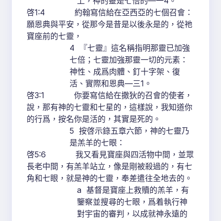
上，神的靈是七倍的—一4。
啓1:4 約翰寫信給在亞西亞的七個召會：
願恩典與平安，從那今是昔是以後永是的，從祂
寶座前的七靈，
4 『七靈』這名稱指明那靈已加強
七倍；七靈加強那靈一切的元素：
神性、成爲肉體、釘十字架、復
活、實際和恩典—三1。
啓3:1 你要寫信給在撒狄的召會的使者，
說，那有神的七靈和七星的，這樣說，我知道你
的行爲，按名你是活的，其實是死的。
5 按啓示錄五章六節，神的七靈乃
是羔羊的七眼：
啓5:6 我又看見寶座與四活物中間，並眾
長老中間，有羔羊站立，像是剛被殺過的，有七
角和七眼，就是神的七靈，奉差遣往全地去的。
a 基督是寶座上救贖的羔羊，有
鑒察並搜尋的七眼，爲着執行神
對宇宙的審判，以成就神永遠的