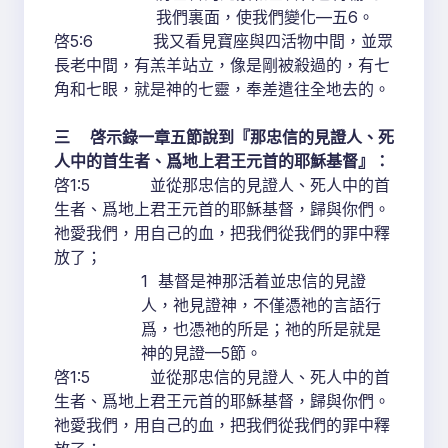
我們裏面，使我們變化—五6。
啓5:6 我又看見寶座與四活物中間，並眾
長老中間，有羔羊站立，像是剛被殺過的，有七
角和七眼，就是神的七靈，奉差遣往全地去的。
三 啓示錄一章五節說到『那忠信的見證人、死
人中的首生者、爲地上君王元首的耶穌基督』：
啓1:5 並從那忠信的見證人、死人中的首
生者、爲地上君王元首的耶穌基督，歸與你們。
祂愛我們，用自己的血，把我們從我們的罪中釋
放了；
1 基督是神那活着並忠信的見證
人，祂見證神，不僅憑祂的言語行
爲，也憑祂的所是；祂的所是就是
神的見證—5節。
啓1:5 並從那忠信的見證人、死人中的首
生者、爲地上君王元首的耶穌基督，歸與你們。
祂愛我們，用自己的血，把我們從我們的罪中釋