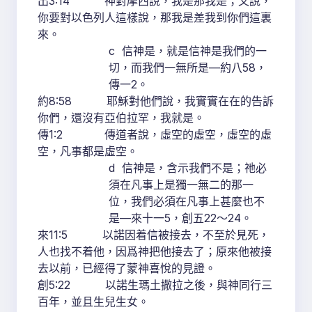
出3:14 神對摩西說，我是那我是；又說，
你要對以色列人這樣說，那我是差我到你們這裏
來。
c 信神是，就是信神是我們的一
切，而我們一無所是—約八58，
傳一2。
約8:58 耶穌對他們說，我實實在在的告訴
你們，還沒有亞伯拉罕，我就是。
傳1:2 傳道者說，虛空的虛空，虛空的虛
空，凡事都是虛空。
d 信神是，含示我們不是；祂必
須在凡事上是獨一無二的那一
位，我們必須在凡事上甚麼也不
是—來十一5，創五22～24。
來11:5 以諾因着信被接去，不至於見死，
人也找不着他，因爲神把他接去了；原來他被接
去以前，已經得了蒙神喜悅的見證。
創5:22 以諾生瑪土撒拉之後，與神同行三
百年，並且生兒生女。