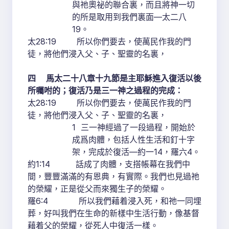
與祂奧祕的聯合裏，而且將神一切
的所是取用到我們裏面—太二八
19。
太28:19 所以你們要去，使萬民作我的門
徒，將他們浸入父、子、聖靈的名裏，
四 馬太二十八章十九節是主耶穌進入復活以後
所囑咐的；復活乃是三一神之過程的完成：
太28:19 所以你們要去，使萬民作我的門
徒，將他們浸入父、子、聖靈的名裏，
1 三一神經過了一段過程，開始於
成爲肉體，包括人性生活和釘十字
架，完成於復活—約一14，羅六4。
約1:14 話成了肉體，支搭帳幕在我們中
間，豐豐滿滿的有恩典，有實際。我們也見過祂
的榮耀，正是從父而來獨生子的榮耀。
羅6:4 所以我們藉着浸入死，和祂一同埋
葬，好叫我們在生命的新樣中生活行動，像基督
藉着父的榮耀，從死人中復活一樣。