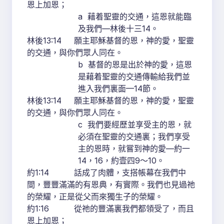
恩上加恩；
a 藉着聖靈的交通，這恩就能臨
及我們—林後十三14。
林後13:14 願主耶穌基督的恩，神的愛，聖靈
的交通，與你們眾人同在。
b 基督的恩是出於神的愛，這恩
是藉着聖靈的交通傳輸給我們並
進入我們裏面—14節。
林後13:14 願主耶穌基督的恩，神的愛，聖靈
的交通，與你們眾人同在。
c 我們要經歷並享受主的恩，就
必須在聖靈的交通裏；我們享受
主的恩時，就嘗到神的愛—約一
14，16，約壹四9～10。
約1:14 話成了肉體，支搭帳幕在我們中
間，豐豐滿滿的有恩典，有實際。我們也見過祂
的榮耀，正是從父而來獨生子的榮耀。
約1:16 從祂的豐滿裏我們都領受了，而且
恩上加恩；