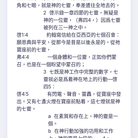
角和七眼，就是神的七靈，奉差遣往全地去的。
2 啓示錄一章四節的七靈，無疑是
神的一位靈，（弗四4，）因爲七靈
被列在三一神之中。
啓1:4 約翰寫信給在亞西亞的七個召會：
願恩典與平安，從那今是昔是以後永是的，從祂
寶座前的七靈，
弗4:4 一個身體和一位靈，正如你們蒙
召，也是在一個盼望中蒙召的；
3 七旣是神工作中完整的數字，七
靈就必是爲着神在地上的行動—啓
四5：
啓4:5 有閃電、聲音、雷轟，從寶座中發
出。又有七盞火燈在寶座前點着，這七燈就是神
的七靈。
a 在素質和存在上，神的靈是一
個。
b 在神行動加強的功用和工作