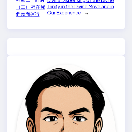
Divine Dispensing of the Divine
Trinity in the Divine Move and in
（二） 神在我
Our Experience
→
們裏面運行