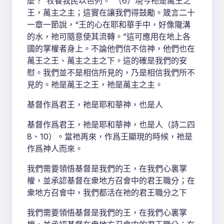
麼？“牧養我民以色列。”（6）現今祂是萬王之
王，萬主之主；這實在讓我們得鼓勵。箴言二十
一章一節說，“王的心在耶和華手中，好像隴溝
的水，祂可隨意使其流轉。”這可應用在地上各
國的掌權者身上。不論他們信不信神，他們也在
萬王之王、萬主之主之下。這的確是我們的安
慰。我們並不是相信所見的，乃是相信我們所不
見的。祂是萬王之王，祂是萬主之主。
基督作爲君王，祂是耶和華神，也是人
基督作爲君王，祂是耶和華神，也是人（詩二四
8、10）。當祂再來，作爲王顯現的時候，祂是
作爲神人而來。
我們需要領悟基督是我們的王，在我們心裏掌
權，並承認基督在衆地方召會中的君王職分；在
衆地方召會中，我們都活在祂的君王職分之下
我們需要領悟基督是我們的王，在我們心裏掌