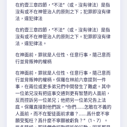
在約壹三章四節，“不法”（或，沒有律法）是指
沒有或不在神管治人的原則之下；犯罪即沒有律
法，違犯律法
在約壹三章四節，“不法”（或，沒有律法）是指
沒有或不在神管治人的原則之下。犯罪即沒有律
法，違犯律法。
在神面前，罪就是人任性、任意行事，隨己意而
行並背叛神的權柄
在神面前，罪就是人任性、任意行事，隨己意而
行並背叛神的權柄。保羅在林前六章提到一件
事，在兩位或更多弟兄們中間發生了難處。其中
一位弟兄沒有把這事交通到更有智慧的人面前，
反而控訴另一位弟兄；他把另一位弟兄告上法
庭。保羅直接對他們說，“你們……怎敢在不義的
人面前，而不在聖徒面前求審？……爲什麼不寧
願受冤枉？爲什麼不寧願被虧負？”（1、7）。