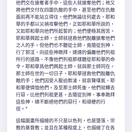
他們交在搶奪者手中，這些人就搶奪他們；祂又
將他們交付在四圍仇敵的手中，甚至他們在仇敵
面前再不能站立得住。他們無論往何處去，耶和
華的手都以災禍攻擊他們，正如耶和華所說的，
又如耶和華向他們所起誓的；他們便極其困苦。
耶和華興起士師，士師就拯救他們脫離搶奪他們
之人的手。但他們也不聽從士師，竟隨從別神，
行了邪淫，向這些神跪拜，速速的偏離他們列祖
所行的道路，不像他們列祖那樣聽從耶和華的命
令。耶和華爲他們興起士師，就與那士師同在。
那士師在世的一切日子，耶和華拯救他們脫離仇
敵的手；他們因受人壓迫欺凌，就哀聲嘆氣，耶
和華便憐恤他們。及至那士師死後，他們就轉去
行惡，比他們列祖更甚，去隨從別神，事奉跪拜
這些神，總不斷絕他們的惡行，和頑梗的行
徑。”
這幅圖畫所描繪的不只是以色列，也是墮落、宗
教的基督教；並且在某種程度上，也描繪了在各