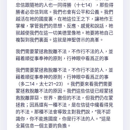
忠信跟隨祂的人也一同得勝（十七14），那些得
勝者必忠信到底。我們也會有公平和公義。我們
越活在祂的國度裏，在祂這位王之下，讓祂作王
掌權，掌管我們的思想、反應、感覺和說話，祂
就越使我們在這一切美德里像祂。祂要將祂自己
複製到我們裏面。這就是神聖啓示的高峯。
我們需要蒙拯救脫離不法，不作行不法的人，並
藉着順從事奉神的原則，行神眼中看爲正的事
我們需要蒙拯救脫離不法，不作行不法的人，並
藉着順從事奉神的原則，行神眼中看爲正的事
（多二14，太七21~23）。我們要來看我們需要
蒙拯救脫離不法的原因。我們這些信徒已經蒙拯
救脫離罪惡、世界、撒但的不法，但我們仍在蒙
拯救；因爲還有一種不法，是在信徒中纔看得見
的不法。那種不法會導致主對我們說，“我不認
識你，你不能進國度，你是行不法的人。”這是
全篇信息一個主要的負擔。