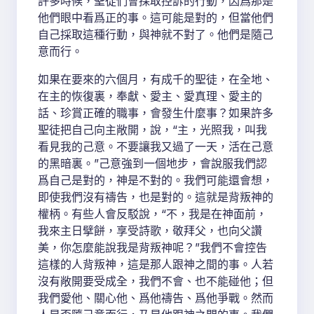
許多時候，聖徒們會採取控訴的行動，因爲那是
他們眼中看爲正的事。這可能是對的，但當他們
自己採取這種行動，與神就不對了。他們是隨己
意而行。
如果在要來的六個月，有成千的聖徒，在全地、
在主的恢復裏，奉獻、愛主、愛真理、愛主的
話、珍賞正確的職事，會發生什麼事？如果許多
聖徒把自己向主敞開，說，“主，光照我，叫我
看見我的己意。不要讓我又過了一天，活在己意
的黑暗裏。”己意強到一個地步，會說服我們認
爲自己是對的，神是不對的。我們可能還會想，
即使我們沒有禱告，也是對的。這就是背叛神的
權柄。有些人會反駁說，“不，我是在神面前，
我來主日擘餅，享受詩歌，敬拜父，也向父讚
美，你怎麼能說我是背叛神呢？”我們不會控告
這樣的人背叛神，這是那人跟神之間的事。人若
沒有敞開要受成全，我們不會、也不能碰他；但
我們愛他、關心他、爲他禱告、爲他爭戰。然而