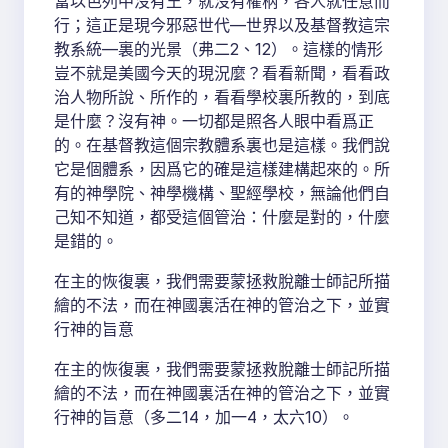
當以色列中沒有王，就沒有權柄，各人就任意而
行；這正是現今邪惡世代—世界以及基督教這宗
教系統—裏的光景（弗二2、12）。這樣的情形
豈不就是美國今天的現況麼？看看新聞，看看政
治人物所說、所作的，看看學校裏所教的，到底
是什麼？沒有神。一切都是照各人眼中看爲正
的。在基督教這個宗教體系裏也是這樣。我們說
它是個體系，因爲它的確是這樣建構起來的。所
有的神學院、神學機構、聖經學校，無論他們自
己知不知道，都受這個管治：什麼是對的，什麼
是錯的。
在主的恢復裏，我們需要蒙拯救脫離士師記所描
繪的不法，而在神國裏活在神的管治之下，並實
行神的旨意
在主的恢復裏，我們需要蒙拯救脫離士師記所描
繪的不法，而在神國裏活在神的管治之下，並實
行神的旨意（多二14，加一4，太六10）。