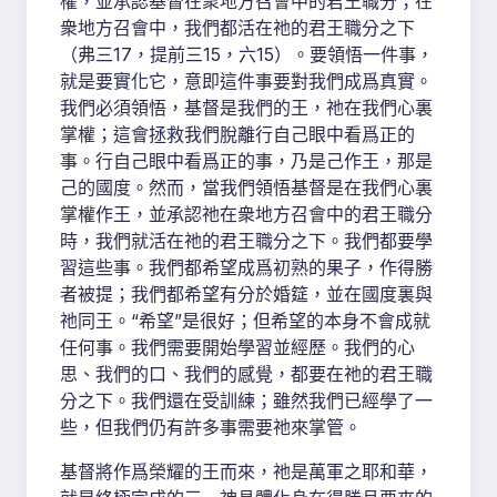
權，並承認基督在衆地方召會中的君王職分；在
衆地方召會中，我們都活在祂的君王職分之下
（弗三17，提前三15，六15）。要領悟一件事，
就是要實化它，意即這件事要對我們成爲真實。
我們必須領悟，基督是我們的王，祂在我們心裏
掌權；這會拯救我們脫離行自己眼中看爲正的
事。行自己眼中看爲正的事，乃是己作王，那是
己的國度。然而，當我們領悟基督是在我們心裏
掌權作王，並承認祂在衆地方召會中的君王職分
時，我們就活在祂的君王職分之下。我們都要學
習這些事。我們都希望成爲初熟的果子，作得勝
者被提；我們都希望有分於婚筵，並在國度裏與
祂同王。“希望”是很好；但希望的本身不會成就
任何事。我們需要開始學習並經歷。我們的心
思、我們的口、我們的感覺，都要在祂的君王職
分之下。我們還在受訓練；雖然我們已經學了一
些，但我們仍有許多事需要祂來掌管。
基督將作爲榮耀的王而來，祂是萬軍之耶和華，