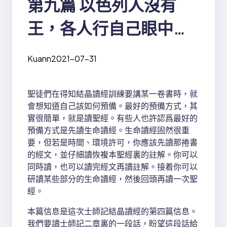
第九篇 以色列人沒有
王，各人行自己眼中看
爲正的事
Kuann
2021-07-31
聖徒們在得知結晶讀經訓練要講某一卷書時，就
會想知道自己該如何預備。最好的預備方式，其
實很簡單，就是讀聖經。有些人也許認爲最好的
預備方式是先讀生命讀經。生命讀經固然很重
要，但若是時間、環境許可，你應該先讀那捲書
的經文，並仔細讀恢複本聖經裏的註解。你可以
同時讀，也可以讀完經文再讀註解。接着你可以
研讀某些部分的生命讀經，然後回頭再讀一次聖
經。
本篇信息是這次士師記結晶讀經的第四篇信息。
我們要讀士師記二章裏的一段話，盼望這段話給