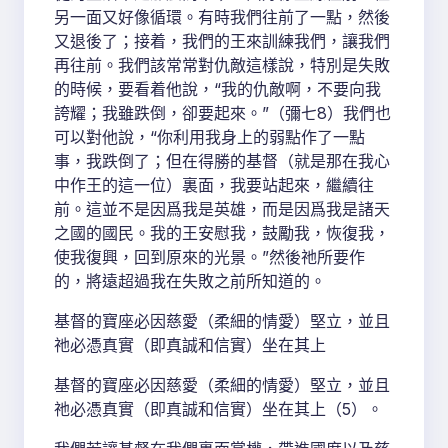
另一面又好像循環。有時我們往前了一點，然後
又退後了；接着，我們的王來訓練我們，讓我們
再往前。我們該常常對仇敵這樣說，特別是失敗
的時候，要看着他說，“我的仇敵啊，不要向我
誇耀；我雖跌倒，卻要起來。”（彌七8）我們也
可以對他說，“你利用我身上的弱點作了一點
事，我跌倒了；但在得勝的基督（就是那在我心
中作王的這一位）裏面，我要站起來，繼續往
前。這並不是因爲我是英雄，而是因爲我是諸天
之國的國民。我的王安慰我，鼓勵我，恢復我，
使我復興，回到原來的光景。”然後祂所要作
的，將遠超過我在失敗之前所知道的。
基督的寶座必因慈愛（柔細的情愛）堅立，並且
祂必憑真實（即真誠和信實）坐在其上
基督的寶座必因慈愛（柔細的情愛）堅立，並且
祂必憑真實（即真誠和信實）坐在其上（5）。