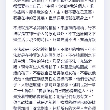
人是否隨己意而行，乃是他跟神之間的事。我們
都需要審查自己：“主啊，你知道我這個人，求
你鑑察、搜尋我的全人。主，我不要在己意裏，
我要在神的旨意裏，但願這事成就在我身上。”
不法就是不承認神的權柄，不服神的權柄；行不
法就是在神管治人的原則以外，不在這原則之下
過生活；現今的時代，乃是充滿不法，充滿背叛
不法就是不承認神的權柄，不服神的權柄。行不
法就是在神管治人的原則以外，不在這原則之下
過生活；現今的時代，乃是充滿不法，充滿背
叛。現今有些人教導孩子，甚至是幼稚園或一年
級的孩子，不要說自己是男孩或女孩，不要說他
或她。他們宣稱沒有性別這樣的事，他們告訴孩
子，人想怎麼樣，就可以怎麼樣。但創世記一章
二十七節說，“神就按着自己的形像創造人，乃
是按着神的形像創造他；創造他們有男有女。”
你否認這事，就是否認神。這樣的教導已經滲透
整個加州，從北到南，包括所有的大學。主必須