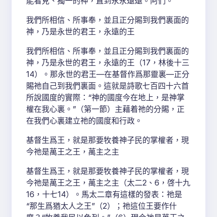
能看見、獨一的神，直到永永遠遠。阿們。”
我們所相信、所事奉，並且正分賜到我們裏面的
神，乃是永世的君王，永遠的王
我們所相信、所事奉，並且正分賜到我們裏面的
神，乃是永世的君王，永遠的王（17，林後十三
14）。那永世的君王—在基督作爲那靈裏—正分
賜祂自己到我們裏面。這就是詩歌七百四十六首
所說國度的實際：“神的國度今在地上，是神掌
權在我心裏。”（第一節）主藉着祂的分賜，正
在我們心裏建立祂的國度和行政。
基督生爲王，就是那要牧養神子民的掌權者，現
今祂是萬王之王，萬主之主
基督生爲王，就是那要牧養神子民的掌權者，現
今祂是萬王之王，萬主之主（太二2、6，啓十九
16，十七14）。馬太二章有這樣的發表：祂是
“那生爲猶太人之王”（2）；祂這位王要作什