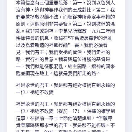
本篇信息有三個重要段落：第一，說到以色列人
沒有神，這與神要作我們的王成對比。第二，我
們要蒙拯救脫離不法，而順從神所命定事奉祂的
原則。這個原則非常要緊。第三，說到撒但的混
亂。我非常感謝神，李弟兄所釋放一九九二年國
殤節特會的信息，收錄在“在舊造裏撒但的混亂
以及爲着新造的神聖經綸”一書。我們必須看
見，我們有王；我們受祂的管治，我們走神的
路，實行神的旨意。藉着與這位得勝的基督是
一，我們就能征服混亂，給主開路，讓神的國來
臨並顯現在地上。這就是我們所走的路。
神是永世的君王，就是那有絕對權柄直到永遠的
一位，祂絕不改變
神是永世的君王，就是那有絕對權柄直到永遠的
一位，祂絕不改變（提前一17）。保羅的確學到
這事，在提前一章十七節他清楚說到，“但願尊
貴榮耀歸與那永世的君王，就是那不能朽壞、不