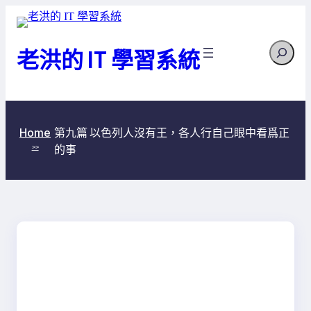
跳
至
Search
主
老洪的 IT 學習系統
要
內
容
第九篇 以色列人沒有王，各人行自己眼中看爲正
Home
的事
>>