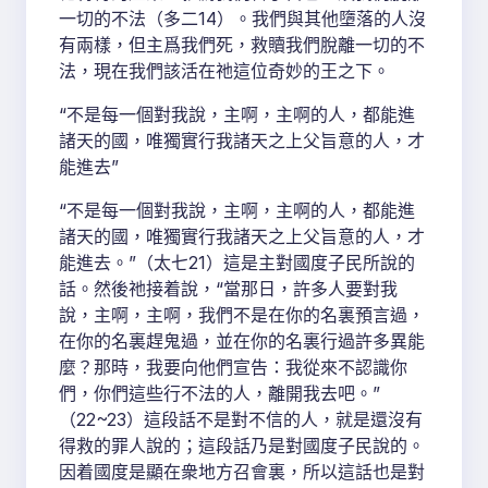
一切的不法（多二14）。我們與其他墮落的人沒
有兩樣，但主爲我們死，救贖我們脫離一切的不
法，現在我們該活在祂這位奇妙的王之下。
“不是每一個對我說，主啊，主啊的人，都能進
諸天的國，唯獨實行我諸天之上父旨意的人，才
能進去”
“不是每一個對我說，主啊，主啊的人，都能進
諸天的國，唯獨實行我諸天之上父旨意的人，才
能進去。”（太七21）這是主對國度子民所說的
話。然後祂接着說，“當那日，許多人要對我
說，主啊，主啊，我們不是在你的名裏預言過，
在你的名裏趕鬼過，並在你的名裏行過許多異能
麼？那時，我要向他們宣告：我從來不認識你
們，你們這些行不法的人，離開我去吧。”
（22~23）這段話不是對不信的人，就是還沒有
得救的罪人說的；這段話乃是對國度子民說的。
因着國度是顯在衆地方召會裏，所以這話也是對