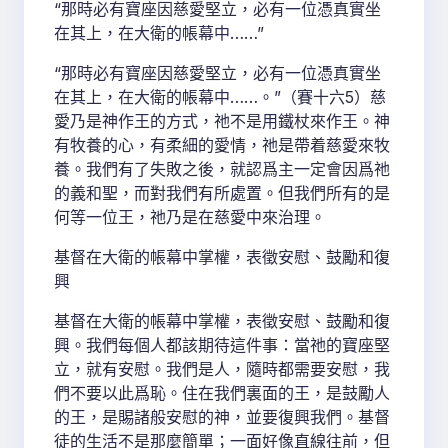
“那時必有寶座因慈愛堅立，必有一位憑真實坐
在其上，在大衛的帳幕中……”
“那時必有寶座因慈愛堅立，必有一位憑真實坐
在其上，在大衛的帳幕中……。”（賽十六5）慈
愛乃是神作王的方式，祂不是用鐵杖來作王。神
有牧養的心，有柔細的愛情，祂是帶着慈愛來牧
養。我們有了失敗之後，就認爲主一定會因爲祂
的義和聖，而對我們有所處置。但我們所有的是
何等一位王，祂乃是在慈愛中來治理。
基督在大衛的帳幕中掌權，表徵安慰、鼓勵和復
興
基督在大衛的帳幕中掌權，表徵安慰、鼓勵和復
興。我們每個人都該期待這件事：當祂的寶座堅
立，就有安慰。我們是人，隨時都需要安慰，我
們不要以此爲恥。住在我們裏面的王，是鼓勵人
的王，是賜諸般安慰的神，並要復興我們。基督
徒的生活不是那麼簡單；一面好像直線往前，但