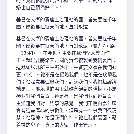
時，我們就能引用啓示錄十九章七節的話：“新
婦也自己預備好了。”
基督在大衛的寶座上治理祂的國，首先要在千年
國，然後要在新天新地，直到永遠
基督在大衛的寶座上治理祂的國，首先要在千年
國，然後要在新天新地，直到永遠（賽九7，路
一33注1）。在今世，主要在我們全人裏面作
王，就是要將諸天之國的實際複製到我們裏面；
這就如以弗所三章所啓示，基督要安家在我們心
裏（17）。祂不是在侵略我們，也不是在攻擊我
們；祂定意要征服我們、訓練我們。我們越認識
祂是王，那永世的君王就越有絕對的權柄。不是
神要對我們負責；祂是神，是我們要向祂負責。
主知道我們對一些事的感覺，我們不明白爲什麼
會有這些傷心的事發生，但是有一件事我們很清
楚：祂是神，祂是我們的神。祂在我們裏面，藉
着神的兒子—真正的大衛—作王管理。