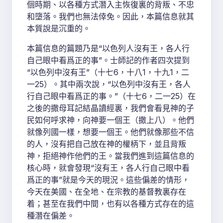
個時期、以各種方式潛入主恢復裏的背叛、不忠
和墮落。我們也無法倖免。因此，本篇信息就其
本質說是沉重的。
本篇信息的篇題乃是“以色列人沒有王，各人行
自己眼中看爲正的事”。士師記的作者四次提到
“以色列中沒有王”（十七6，十八1，十九1，二
一25）。其中兩次說，“以色列中沒有王，各人
行自己眼中看爲正的事。”（十七6，二一25）在
之後的撒母耳記結晶讀經裏，我們會看見神的子
民如何呼求神，向神要一個王（撒上八）。他們
就像列國一樣，想要一個王。他們就像那些不信
的人，沒有把自己放在神的權柄下，並且背叛
神，拒絕神作他們的王。當我們進到這篇信息的
核心時，就會發現“沒有王，各人行自己眼中看
爲正的事”就是今天的現況。這些偏差的情形，
今天在美國、在全地、在宗教的基督教裏存在
着；甚至在我們中間，也有以各種方式存在的這
種潛在偏差。