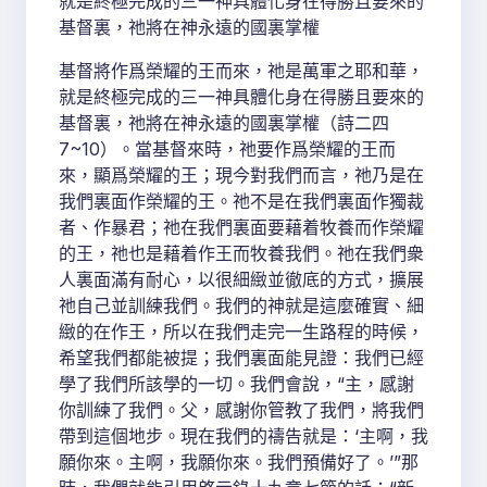
就是終極完成的三一神具體化身在得勝且要來的
基督裏，祂將在神永遠的國裏掌權
基督將作爲榮耀的王而來，祂是萬軍之耶和華，
就是終極完成的三一神具體化身在得勝且要來的
基督裏，祂將在神永遠的國裏掌權（詩二四
7~10）。當基督來時，祂要作爲榮耀的王而
來，顯爲榮耀的王；現今對我們而言，祂乃是在
我們裏面作榮耀的王。祂不是在我們裏面作獨裁
者、作暴君；祂在我們裏面要藉着牧養而作榮耀
的王，祂也是藉着作王而牧養我們。祂在我們衆
人裏面滿有耐心，以很細緻並徹底的方式，擴展
祂自己並訓練我們。我們的神就是這麼確實、細
緻的在作王，所以在我們走完一生路程的時候，
希望我們都能被提；我們裏面能見證：我們已經
學了我們所該學的一切。我們會說，“主，感謝
你訓練了我們。父，感謝你管教了我們，將我們
帶到這個地步。現在我們的禱告就是：‘主啊，我
願你來。主啊，我願你來。我們預備好了。’”那