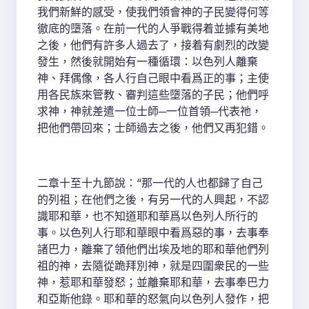
我們新鮮的感受，使我們領會神的子民變得何等
徹底的墮落。在前一代的人爭戰得着並據有美地
之後，他們有許多人過去了，接着有劇烈的改變
發生，然後就開始有一種循環：以色列人離棄
神、拜偶像，各人行自己眼中看爲正的事；主使
用各民族來管教、審判這些墮落的子民；他們呼
求神，神就差遣一位士師─一位首領─代表祂，
把他們帶回來；士師過去之後，他們又再犯錯。
二章十至十九節說：“那一代的人也都歸了自己
的列祖；在他們之後，有另一代的人興起，不認
識耶和華，也不知道耶和華爲以色列人所行的
事。以色列人行耶和華眼中看爲惡的事，去事奉
諸巴力，離棄了領他們出埃及地的耶和華他們列
祖的神，去隨從跪拜別神，就是四圍衆民的一些
神，惹耶和華發怒；並離棄耶和華，去事奉巴力
和亞斯他錄。耶和華的怒氣向以色列人發作，把