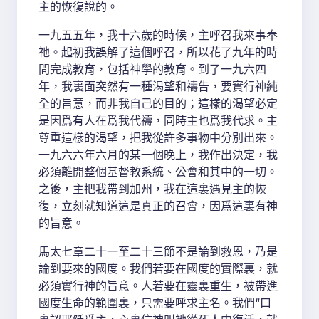
主的恢復說的。
一九五五年，我十六歲的時候，主呼召我來事奉
祂。起初我誤解了這個呼召，所以花了九年的時
間完成教育，包括神學的教育。到了一九六四
年，我裏面突然有一種渴望和禱告，要實行神純
全的旨意，而非我自己的目的；這樣的渴望必定
是因爲有人在爲我代禱，同時主也爲我代求。主
尊重這樣的渴望，把我從許多事物中分別出來。
一九六六年六月的某一個晚上，我作出決定，我
必須離開整個基督教系統、公會和其中的一切。
之後，主把我帶到加州，我在這裏遇見主的恢
復，立刻就知道這是真正的召會，因爲這裏有神
的旨意。
馬太七章二十一至二十三節不是論到救恩，乃是
論到要來的國度。我們若要在國度的實際裏，就
必須實行神的旨意。人若要在靈裏重生，被帶進
國度生命的範圍裏，只需要呼求主名。我們“口