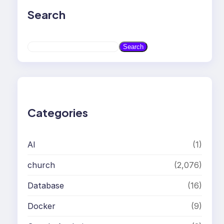
Search
S
Search
e
a
r
c
h
Categories
AI
(1)
church
(2,076)
Database
(16)
Docker
(9)