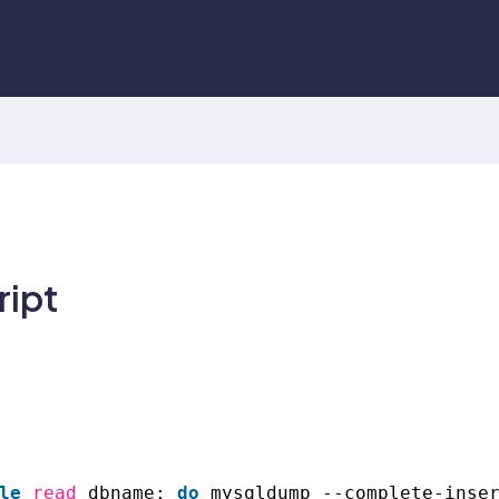
ipt
le
read
dbname; 
do
mysqldump --complete-inse