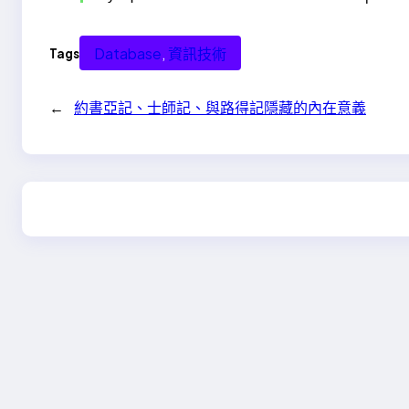
Database
, 
資訊技術
Tags
←
約書亞記、士師記、與路得記隱藏的內在意義