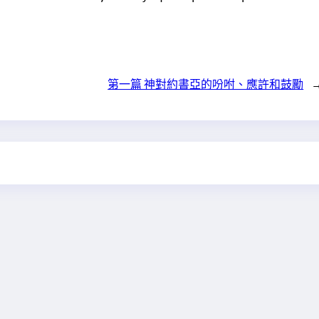
第一篇 神對約書亞的吩咐、應許和鼓勵