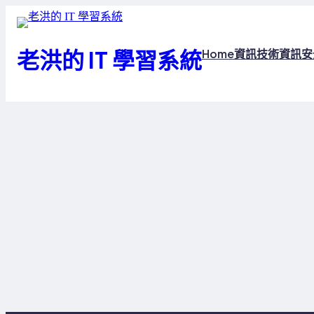
跳
至
主
老洪的 IT 學習系統
Home
資訊技術
資訊安
要
內
容