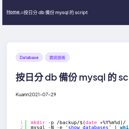
Home
按日分 db 備份 mysql 的 script
>>
Database
資訊技術
按日分 db 備份 mysql 的 scr
Kuann
2021-07-29
1
mkdir
-p 
/backup/
$(
date
+%Y%m%d)/
2
mysql -N -e 
'show databases'
| 
whi