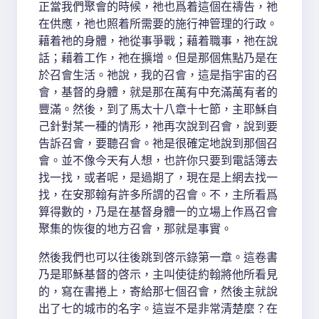
正當我們聚會的時候，祂也爲着這個在禱告，祂
在供應，祂也照着所需要的施行神管理的行政。
藉着祂的身體，祂從事爭戰；藉着職事，祂在說
話；藉着工作，祂在擴增。但是那個焦點乃是在
於召會生活。祂說，我的召會，這是指宇宙的召
會，基督的身體，就是那在萬有中充滿萬有者的
豐滿。然後，到了馬太十八章十七節，主耶穌自
己針對某一種的情形，祂再次說到召會，說到要
告訴召會，要聽召會。祂是很確定地說到那個召
會。並不像今天有人想，也許你只要到電話簿去
找一找，或者呢，是過期了，現在是上網去找一
找，在安那翰有許多所謂的召會。不，主所看爲
算得數的，乃是在基督身體一的立場上作爲召會
聚集的恢復的地方召會，那就是事實。
然後我們也可以往後跳到啓示錄第一章。這卷書
乃是耶穌基督的啓示，主叫使徒約翰將他所看見
的，寫在書捲上，寄給那七個召會，然後主就說
出了七的城市的名字。這豈不是非常清楚麼？在