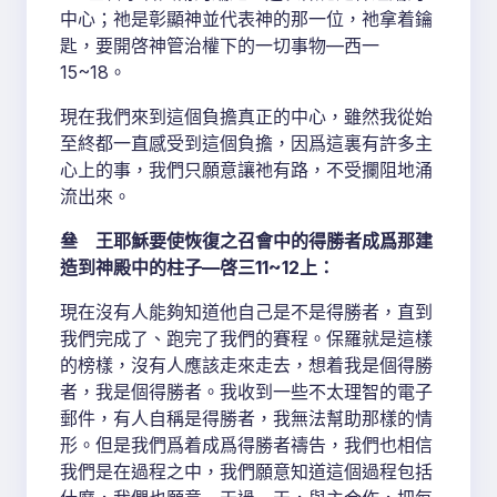
中心；祂是彰顯神並代表神的那一位，祂拿着鑰
匙，要開啓神管治權下的一切事物—西一
15~18。
現在我們來到這個負擔真正的中心，雖然我從始
至終都一直感受到這個負擔，因爲這裏有許多主
心上的事，我們只願意讓祂有路，不受攔阻地涌
流出來。
叄 王耶穌要使恢復之召會中的得勝者成爲那建
造到神殿中的柱子—啓三11~12上：
現在沒有人能夠知道他自己是不是得勝者，直到
我們完成了、跑完了我們的賽程。保羅就是這樣
的榜樣，沒有人應該走來走去，想着我是個得勝
者，我是個得勝者。我收到一些不太理智的電子
郵件，有人自稱是得勝者，我無法幫助那樣的情
形。但是我們爲着成爲得勝者禱告，我們也相信
我們是在過程之中，我們願意知道這個過程包括