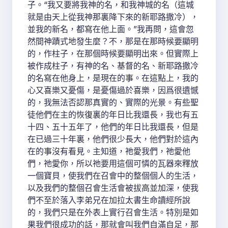
子。“我又要將我神的名，和我神城的名（這城
就是由天上從我神那裏降下來的新耶路撒冷），
並我的新名，都寫在他上面。”我再問，這會忽
然間神蹟式地發生麼？不，那是在那時候要顯明
的，作柱子，在那個時候要顯明出來。但實際上
被作成柱子，有神的名、基督的名、新耶路撒冷
的名寫在他身上，是現在的事。在這點上，我的
心又喜樂又憂傷，是憂傷過於喜樂，因爲很遺憾
的，我無法否認那真實的、實際的光景。有些聖
徒他們在主的恢復裏的年日比我還長，我也有五
十四、五十五年了，他們的年日比我還長，但是
在已過三十年裏，他們很少長大，他們對於這內
在的事沒有看見。主知道，祂愛我們，祂愛他
們，祂愛你，所以祂要用這個可憐的瓦器來釋放
一個寶貝，使我們在召會中的整個個人的生活，
以及我們的整個召會生活會被拔高並加深，使我
們不至於落入李弟兄在加拉太書生命讀經所說
的，我們只是在外表上實行召會生活。特別是如
果我們很成功的話，那就會叫我們自滿自足，那