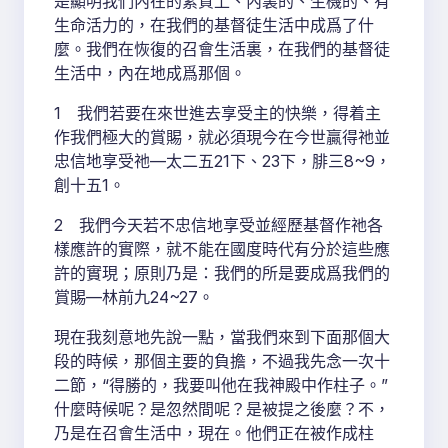
是顯明我們內在的素質上、內裏的、生機的、有
生命活力的，在我們的基督徒生活中成爲了什
麼。我們在恢復的召會生活裏，在我們的基督徒
生活中，內在地成爲那個。
1 我們若要在來世進去享受主的快樂，得着主
作我們極大的賞賜，就必須現今在今世贏得祂並
忠信地享受祂—太二五21下、23下，腓三8~9，
創十五1。
2 我們今天若不忠信地享受並經歷基督作祂各
樣應許的實際，就不能在國度時代有分於這些應
許的實現；原則乃是：我們的所是要成爲我們的
賞賜—林前九24~27。
現在我刻意地先說一點，當我們來到下面那個大
段的時候，那個主要的負擔，不過我先念一次十
二節，“得勝的，我要叫他在我神殿中作柱子。”
什麼時候呢？是忽然間呢？是被提之後麼？不，
乃是在召會生活中，現在。他們正在被作成柱