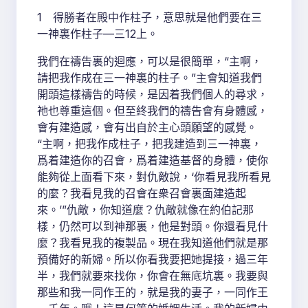
1 得勝者在殿中作柱子，意思就是他們要在三
一神裏作柱子—三12上。
我們在禱告裏的迴應，可以是很簡單，“主啊，
請把我作成在三一神裏的柱子。”主會知道我們
開頭這樣禱告的時候，是因着我們個人的尋求，
祂也尊重這個。但至終我們的禱告會有身體感，
會有建造感，會有出自於主心頭願望的感覺。
“主啊，把我作成柱子，把我建造到三一神裏，
爲着建造你的召會，爲着建造基督的身體，使你
能夠從上面看下來，對仇敵說，‘你看見我所看見
的麼？我看見我的召會在衆召會裏面建造起
來。’”仇敵，你知道麼？仇敵就像在約伯記那
樣，仍然可以到神那裏，他是對頭。你還看見什
麼？我看見我的複製品。現在我知道他們就是那
預備好的新婦。所以你看我要把她提接，過三年
半，我們就要來找你，你會在無底坑裏。我要與
那些和我一同作王的，就是我的妻子，一同作王