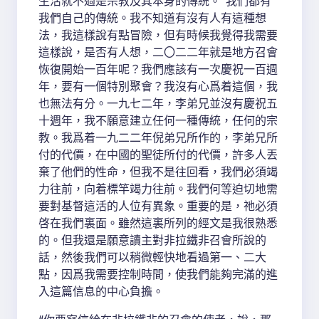
生活就不過是宗教及其本身的傳統。”我們都有
我們自己的傳統。我不知道有沒有人有這種想
法，我這樣說有點冒險，但有時候我覺得我需要
這樣說，是否有人想，二〇二二年就是地方召會
恢復開始一百年呢？我們應該有一次慶祝一百週
年，要有一個特別聚會？我沒有心爲着這個，我
也無法有分。一九七二年，李弟兄並沒有慶祝五
十週年，我不願意建立任何一種傳統，任何的宗
教。我爲着一九二二年倪弟兄所作的，李弟兄所
付的代價，在中國的聖徒所付的代價，許多人丟
棄了他們的性命，但我不是往回看，我們必須竭
力往前，向着標竿竭力往前。我們何等迫切地需
要對基督這活的人位有異象。重要的是，祂必須
啓在我們裏面。雖然這裏所列的經文是我很熟悉
的。但我還是願意讀主對非拉鐵非召會所說的
話，然後我們可以稍微輕快地看過第一、二大
點，因爲我需要控制時間，使我們能夠完滿的進
入這篇信息的中心負擔。