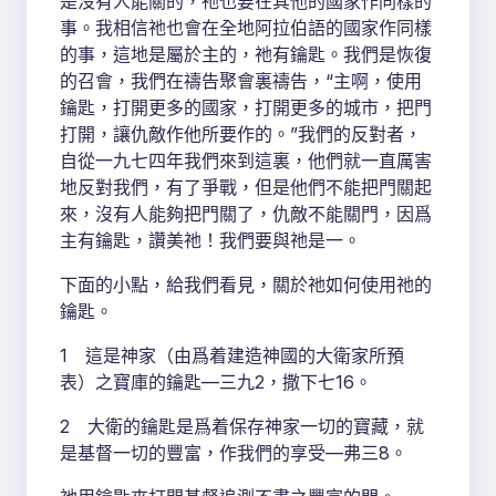
是沒有人能關的，祂也要在其他的國家作同樣的
事。我相信祂也會在全地阿拉伯語的國家作同樣
的事，這地是屬於主的，祂有鑰匙。我們是恢復
的召會，我們在禱告聚會裏禱告，“主啊，使用
鑰匙，打開更多的國家，打開更多的城市，把門
打開，讓仇敵作他所要作的。”我們的反對者，
自從一九七四年我們來到這裏，他們就一直厲害
地反對我們，有了爭戰，但是他們不能把門關起
來，沒有人能夠把門關了，仇敵不能關門，因爲
主有鑰匙，讚美祂！我們要與祂是一。
下面的小點，給我們看見，關於祂如何使用祂的
鑰匙。
1 這是神家（由爲着建造神國的大衛家所預
表）之寶庫的鑰匙—三九2，撒下七16。
2 大衛的鑰匙是爲着保存神家一切的寶藏，就
是基督一切的豐富，作我們的享受—弗三8。