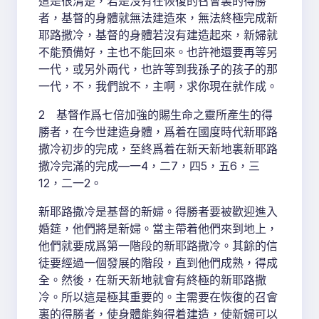
這是很清楚，若是沒有在恢復的召會裏的得勝
者，基督的身體就無法建造來，無法終極完成新
耶路撒冷，基督的身體若沒有建造起來，新婦就
不能預備好，主也不能回來。也許祂還要再等另
一代，或另外兩代，也許等到我孫子的孩子的那
一代，不，我們說不，主啊，求你現在就作成。
2 基督作爲七倍加強的賜生命之靈所產生的得
勝者，在今世建造身體，爲着在國度時代新耶路
撒冷初步的完成，至終爲着在新天新地裏新耶路
撒冷完滿的完成—一4，二7，四5，五6，三
12，二一2。
新耶路撒冷是基督的新婦。得勝者要被歡迎進入
婚筵，他們將是新婦。當主帶着他們來到地上，
他們就要成爲第一階段的新耶路撒冷。其餘的信
徒要經過一個發展的階段，直到他們成熟，得成
全。然後，在新天新地就會有終極的新耶路撒
冷。所以這是極其重要的。主需要在恢復的召會
裏的得勝者，使身體能夠得着建造，使新婦可以