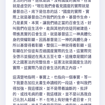
生活的內容。這就是說，沒有國度的實際，召會
就是虛空的。”現在我們會看見國度的實際就是
基督自己。底下是信息的話：“國度的實際，實
際上就是基督自己作我們的生命。基督作生命，
乃是素質、本質，讓我們過正當的召會生活，好
叫我們在這生活中，能與其他的信徒同被建造，
帶進真實的召會生活，就是基督這三一神具體化
身的榮耀彰顯。因爲基督是三一神的具體化身，
所以基督得着彰顯，整個三一神就得着彰顯。這
彰顯在於信徒有否過國度實際的生活。這實際完
全啓示並描述在馬太五至七章。這幾章是關於諸
天之國憲法的完整信息。這憲法就是國度生活的
實際。這實際乃是召會生活的真正內容。”
這清楚地指明，事實上，也指向一個事實，等一
下我要念加拉太書生命讀經的一段話，會叫我們
得加強，我這樣說，並不是帶着論斷的、批評
的、或找毛病的靈，我這樣說，並不是以爲我自
己比別人超越。不。在地上有好幾千處召會，只