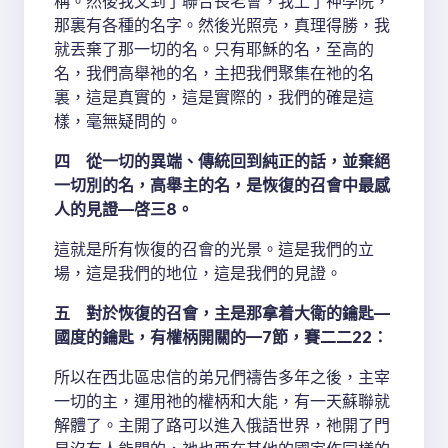
稱。然後我又到了聯合長老會，我上了神學院，
那裏有各種的名字。然後光照亮，真理得勝，我
就丟棄了那一切的名。只有耶穌的名，至高的
名，我們高舉祂的名，主把我們聚集在祂的名
裏，這是真實的，這是實際的，我們的確是這
樣，毫無疑問的。
四 從一切的異端、傳統回到純正的話，並棄絕
一切別的名，高舉主的名，是恢復的召會中最感
人的見證—啓三8。
這就是所有恢復的召會的光景。這是我們的立
場，這是我們的地位，這是我們的見證。
五 對於恢復的召會，主是那拿着大衛的鑰匙—
國度的鑰匙，有權柄開關的—7節，賽二二22：
所以在西北區忠信的弟兄們禱告多年之後，主宰
一切的主，運用祂的權柄和大能，有一天蘇聯就
解體了。主開了路可以進入俄語世界，祂開了門