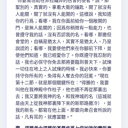
“你要寫信給在非拉鐵非的召會的使者，說，那
聖別的、真實的，拿着大衛的鑰匙，開了就沒有
人能關，關了就沒有人能開的，這樣說，我知道
你的行爲；看哪，我在你面前給你一個敞開的
門，是無人能關的；因爲你稍微有一點能力，也
曾遵守我的話，沒有否認我的名。看哪，那撒但
會堂的，自稱是猶太人，其實不是猶太人，乃是
說謊的；看哪，我要使他們來在你腳前下拜，並
使他們知道，我已經愛你了。你既遵守我忍耐的
話，我也必保守你免去那將要臨到普天下，試煉
一切住在地上之人試煉的時候。我必快來，你要
持守你所有的，免得有人奪去你的冠冕。”現在
第十二節，就是那個關鍵所在：“得勝的，我要
叫他在我神殿中作柱子，他也絕不再從那裏出
去；我又要將我神的名，和我神城的名（這城就
是由天上從我神那裏降下來的新耶路撒冷），並
我的新名，都寫在他上面。那靈向衆召會所說的
話，凡有耳的，就應當聽。”