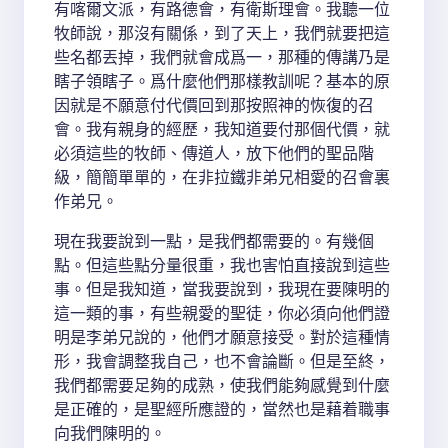
有喀爾文派，有路德會，有衛斯理會。我聽一位
牧師說，那沒有關係，到了天上，我們就要把這
些名都丟掉，我們就會成爲一，那種的傳講乃是
瞎子領瞎子。爲什麼他們那樣教訓呢？基本的原
因就是不願意付代價回到那按照神的恢復的召
會。我有親身的經歷，我知道要付那個代價，就
必須這些的牧師、傳道人，放下他們的聖品階
級，簡簡單單的，在非拉鐵非弟兄相愛的召會裏
作弟兄。
現在我要說到一點，是我們都需要的。有幾個
點。但這些點分量很重，我也害怕直接說到這些
事。但是我知道，當我要說到，我現在要陳明的
這一類的事，有些親愛的聖徒，你必須向他們證
明是李弟兄說的，他們才願意接受。對於這種情
形，我會調整我自己，也不會論斷。但是至終，
我們都需要足夠的成熟，使我們能夠感覺到什麼
是正確的，是聖經所應證的，當然也是藉着職事
向我們陳明的。