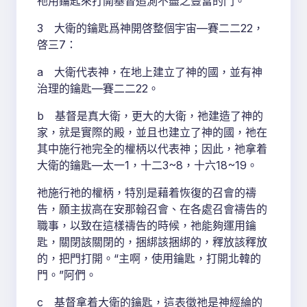
祂用鑰匙來打開基督追測不盡之豐富的門。
3 大衛的鑰匙爲神開啓整個宇宙—賽二二22，
啓三7：
a 大衛代表神，在地上建立了神的國，並有神
治理的鑰匙—賽二二22。
b 基督是真大衛，更大的大衛，祂建造了神的
家，就是實際的殿，並且也建立了神的國，祂在
其中施行祂完全的權柄以代表神；因此，祂拿着
大衛的鑰匙—太一1，十二3~8，十六18~19。
祂施行祂的權柄，特別是藉着恢復的召會的禱
告，願主拔高在安那翰召會、在各處召會禱告的
職事，以致在這樣禱告的時候，祂能夠運用鑰
匙，關閉該關閉的，捆綁該捆綁的，釋放該釋放
的，把門打開。“主啊，使用鑰匙，打開北韓的
門。”阿們。
c 基督拿着大衛的鑰匙，這表徵祂是神經綸的