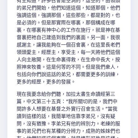
有主知道，許多召會是空洞的，虛空的。由領頭
的弟兄們開始，他們知道這個，知道那個，他們
強調這個，強調那個，這些那些，都是對的，也
是必須的。但是那實際在哪裏，那個構成在哪
裏，在哪裏有神中心的工作在施行，就是神在基
督裏把祂自己建造到我們的裏面。另一面，我很
感謝主，讓我能夠在一個召會裏，在這里長老們
領頭愛主，經歷主，享受主，每一天將他們這個
人向主敞開，在生命裏得救，在生命中長大，按
照神來牧養。這是何等的不同。但是我們衆人，
包括向你們說這話的弟兄，都需要更多的訓練，
更多的經歷，更多的發展。
現在我要念給你們聽，加拉太書生命讀經第三
篇，中文第三十五頁：“我所關切的是，我們中
間許多人想要在基督之外實行召會生活。”當我
讀到這樣的話，我簡單地信靠李弟兄，沒有疑
問，沒有猶豫。李弟兄有他的辨別力。老練的服
事的弟兄們也有某種的分辨力，成熟的姊妹們也