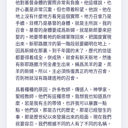
他對基督身體的實際非常有負擔。他這樣說，也
許心裏是非常沉重，但也帶着盼望。他說，他在
地上沒有什麼地方看見這個實際。地方召會乃是
手續，目標乃是基督的身體，就是主所說，我的
召會。基督的身體要成爲新婦，就是新郎要來迎
娶的。祂要帶着祂的新婦軍隊回來，把國度實現
出來。新耶路撒冷的第一階段就要顯明在地上，
因爲新婦在那裏。到千年國的末了，歷代的信徒
都要得着成全，併成熟，就會有新天新地，然後
有新耶路撒冷完全產生出來，稱爲羔羊的妻，羔
羊的新婦。所以，主必須恢復真正的地方召會，
否則祂就沒有路建造祂的召會。
爲着種種的原因，許多牧師、傳道人、神學家、
聖經教師，他們有這種思想，我想我也知道爲什
麼，若是我有主的帶領，也許我可以暴露一點
點。他們說，那是古代的歷史，那是已經發生的
事，那是歷世紀以來發展出來的局面，現在我們
就要容忍，我們根據不同的人有了不同的名稱，