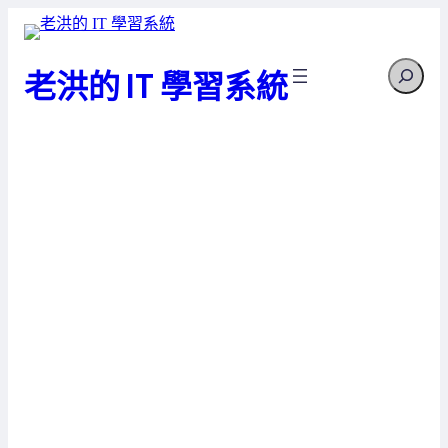
跳
至
Search
主
老洪的 IT 學習系統
要
內
容