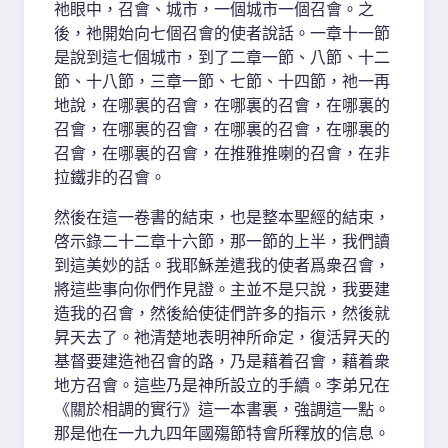
祂眼中，召會、城市，一個城市一個召會。之
後，祂開始向七個召會的使者說話。一章十一節
是說到這七個城市，到了二章一節、八節、十二
節、十八節，三章一節、七節、十四節，祂一再
地說，在哪裏的召會，在哪裏的召會，在哪裏的
召會，在哪裏的召會，在哪裏的召會，在哪裏的
召會，在哪裏的召會，在推雅推喇的召會，在非
拉鐵非的召會。
然後在這一卷書的結束，也是整本聖經的結束，
啓示錄二十二章十六節，那一節的上半，我們讀
到這美妙的話。我耶穌差遣我的使者爲衆召會，
將這些事向你們作見證。主並不是只說，我要建
造我的召會，然後給使徒們許多的指示，然後就
昇天去了。祂清楚地表明神所命定，復活昇天的
基督要建造祂召會的路，乃是藉着召會，藉着衆
地方召會。這些乃是神所設立的手續。李弟兄在
《關於相調的實行》這一本書裏，強調這一點。
那是他在一九九四年國殤節特會所釋放的信息。