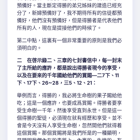
預備好。當主斷定得勝的弟兄姊妹的建造已經充
分了，新婦預備好了，我不期待所有的信徒都預
備好，他們沒有預備好，但是得勝者是代表他們
所有的人，現在是提接他們的時候了。
第二中點，這裏有一個非常重要的原則是我們必
須明白的。
二 在啓示錄二、三章的七封書信中，每一封末
了主所給的應許，都是說出得勝者現今的享受，
以及在要來的千年國給他們的賞賜—二7下、11
下、17下、26~28，三5、12、21：
舉例而言，得勝的，我必將生命樹的果子賜給他
吃；這是一個應許，也要成爲賞賜。得勝者要享
受生命樹一千年，然後享受直到永世。但是這一
個得勝的聖徒，必須現在就有經歷和享受。並不
會是今天沒有人享受生命樹，忽然間他們就得着
這個賞賜。那個賞賜將是我們所是的一種顯明，