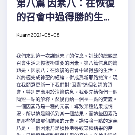
第八篇 因素八：在恢復
的召會中過得勝的生
活，以終極完成神聖的
Kuann
2021-05-08
經綸併成爲新耶路撒冷
我們來到這一次訓練末了的信息。訓練的總題是
召會生活之恢復極重要的因素。第八篇信息的篇
題是，因素八：在恢復的召會中過得勝的生活，
以終極完成神聖的經綸，併成爲新耶路撒冷。現
在我願意更新一下我們對“因素”這個名詞的領
會，特別是應用於這篇信息。我要先給你們一個
簡短一點的解釋，然後再給一個長一點的定義。
一個因素乃是一種的元素，導致某種結果或情
況。所以這是關係到某一個結果，而這些因素乃
是那些導致那個結果的元素。講得強一點的定義
乃是，一個因素乃是積極地導致某種結果的產