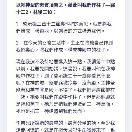
以祂神聖的素質頂替之，藉此叫我們作柱子—羅
十二2，林後三18：
1 啓示錄三章十二節裏“叫”的意思，就是將我
們構成一樣東西，以創造的方式構造我們。
2 在今天的召會生活中，主正在將祂自己作到
我們裏面，將我們作成、構成神殿中的柱子。
現在我迫不及待地要進入這一點，我讀第二中點
以前，我要先開始講。這裏說，我要叫他在我神
殿中作柱子，到了啓示錄二十一章你看見什麼
呢？在神的城—新耶路撒冷裏—沒有殿，主神全
能者和羔羊就是殿，不得了。我們把這經節擺在
一起，祂要叫我們在殿中作柱子，但是那個殿就
是神和羔羊，祂乃是把我們建造到三一神裏面，
祂也是把三一神建造到我們裏面。
李弟兄所說過的最重的、最有分量的話，至少我
還能回憶的，就是在撒母耳記生命讀經末了一系