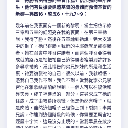
壹 得勝者由得勝的基督作爲七倍加強的靈所產
生，他們有負擔要建造基督的身體而預備基督的
新婦—弗四16，啓五6，十九7~9：
幾年前在我裏面有一個新的黎明，當主把啓示錄
三章和五章的話照亮在我的裏面，在第三章祂
說，我得了勝。然後在五章論到祂說，猶大支派
中的獅子，祂已得勝。我們的主耶穌就是那得勝
者。祂在召會中呼召得勝者，而這個呼召要得着
成就的路乃是祂把祂自己這得勝者複製到許許多
多尋求祂的、爲此禱告的弟兄姊妹的所是和生活
裏，祂要複製祂的自己。很久以前，我就領悟，
憑我自己我作不到，我作不到。當我從李弟兄學
習他在雅歌結晶讀經說到，一個人可以在復活和
昇天裏，成了神建造的一部分，這尋求成了祂的
住處，成了由帳幕所表徵，但是仍然有幔子，就
是肉體，雖然這個幔子已經從上到下裂開；李弟
兄說，你達到這個階段的時候，你需要更厲害地
經歷十字架，這是沒有止境的。當我早晨在散步