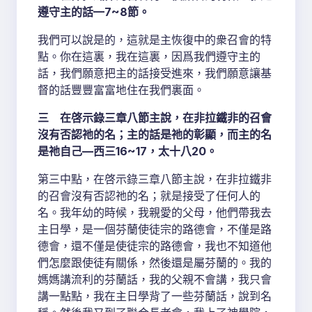
遵守主的話—7~8節。
我們可以說是的，這就是主恢復中的衆召會的特
點。你在這裏，我在這裏，因爲我們遵守主的
話，我們願意把主的話接受進來，我們願意讓基
督的話豐豐富富地住在我們裏面。
三 在啓示錄三章八節主說，在非拉鐵非的召會
沒有否認祂的名；主的話是祂的彰顯，而主的名
是祂自己—西三16~17，太十八20。
第三中點，在啓示錄三章八節主說，在非拉鐵非
的召會沒有否認祂的名；就是接受了任何人的
名。我年幼的時候，我親愛的父母，他們帶我去
主日學，是一個芬蘭使徒宗的路德會，不僅是路
德會，還不僅是使徒宗的路德會，我也不知道他
們怎麼跟使徒有關係，然後還是屬芬蘭的。我的
媽媽講流利的芬蘭話，我的父親不會講，我只會
講一點點，我在主日學背了一些芬蘭話，說到名