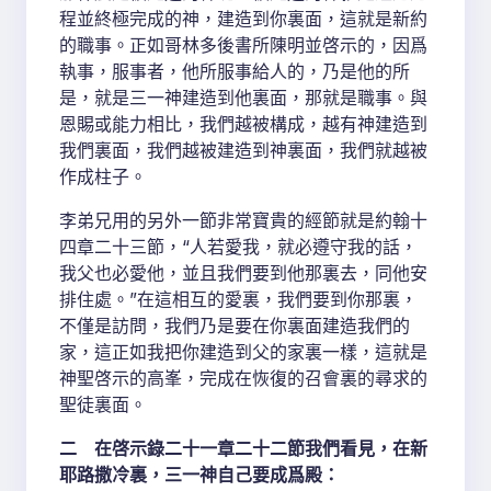
程並終極完成的神，建造到你裏面，這就是新約
的職事。正如哥林多後書所陳明並啓示的，因爲
執事，服事者，他所服事給人的，乃是他的所
是，就是三一神建造到他裏面，那就是職事。與
恩賜或能力相比，我們越被構成，越有神建造到
我們裏面，我們越被建造到神裏面，我們就越被
作成柱子。
李弟兄用的另外一節非常寶貴的經節就是約翰十
四章二十三節，“人若愛我，就必遵守我的話，
我父也必愛他，並且我們要到他那裏去，同他安
排住處。”在這相互的愛裏，我們要到你那裏，
不僅是訪問，我們乃是要在你裏面建造我們的
家，這正如我把你建造到父的家裏一樣，這就是
神聖啓示的高峯，完成在恢復的召會裏的尋求的
聖徒裏面。
二 在啓示錄二十一章二十二節我們看見，在新
耶路撒冷裏，三一神自己要成爲殿：