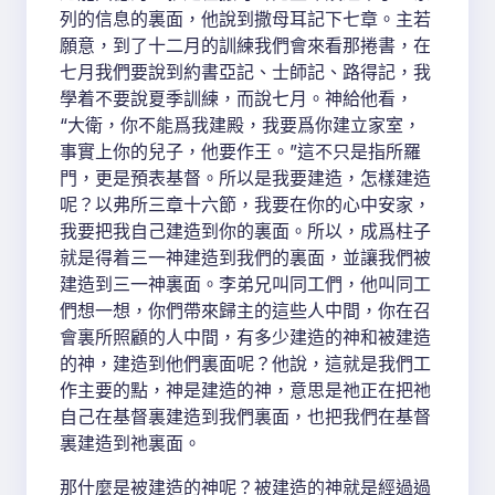
列的信息的裏面，他說到撒母耳記下七章。主若
願意，到了十二月的訓練我們會來看那捲書，在
七月我們要說到約書亞記、士師記、路得記，我
學着不要說夏季訓練，而說七月。神給他看，
“大衛，你不能爲我建殿，我要爲你建立家室，
事實上你的兒子，他要作王。”這不只是指所羅
門，更是預表基督。所以是我要建造，怎樣建造
呢？以弗所三章十六節，我要在你的心中安家，
我要把我自己建造到你的裏面。所以，成爲柱子
就是得着三一神建造到我們的裏面，並讓我們被
建造到三一神裏面。李弟兄叫同工們，他叫同工
們想一想，你們帶來歸主的這些人中間，你在召
會裏所照顧的人中間，有多少建造的神和被建造
的神，建造到他們裏面呢？他說，這就是我們工
作主要的點，神是建造的神，意思是祂正在把祂
自己在基督裏建造到我們裏面，也把我們在基督
裏建造到祂裏面。
那什麼是被建造的神呢？被建造的神就是經過過