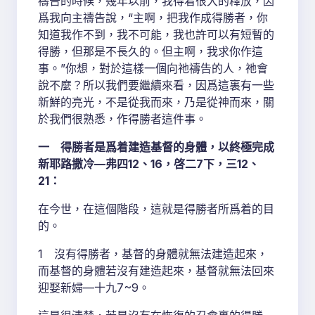
禱告的時候，幾年以前，我得着很大的釋放，因
爲我向主禱告說，“主啊，把我作成得勝者，你
知道我作不到，我不可能，我也許可以有短暫的
得勝，但那是不長久的。但主啊，我求你作這
事。”你想，對於這樣一個向祂禱告的人，祂會
說不麼？所以我們要繼續來看，因爲這裏有一些
新鮮的亮光，不是從我而來，乃是從神而來，關
於我們很熟悉，作得勝者這件事。
一 得勝者是爲着建造基督的身體，以終極完成
新耶路撒冷—弗四12、16，啓二7下，三12、
21：
在今世，在這個階段，這就是得勝者所爲着的目
的。
1 沒有得勝者，基督的身體就無法建造起來，
而基督的身體若沒有建造起來，基督就無法回來
迎娶新婦—十九7~9。