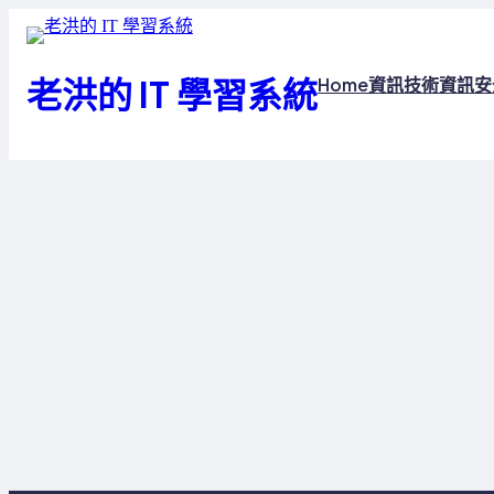
跳
至
主
老洪的 IT 學習系統
Home
資訊技術
資訊安
要
內
容