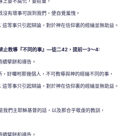
導上要不腐化，要莊重，
旣沒有壞事可說到我們，便自覺羞愧。
；這等事只引起辯論，對於神在信仰裏的經綸並無助益。
止教導『不同的事』—徒二42，提前一3～4:
持續擘餅和禱告。
所，好囑咐那幾個人，不可教導與神的經綸不同的事，
；這等事只引起辯論，對於神在信仰裏的經綸並無助益。
是我們主耶穌基督的話，以及那合乎敬虔的教訓，
持續擘餅和禱告。