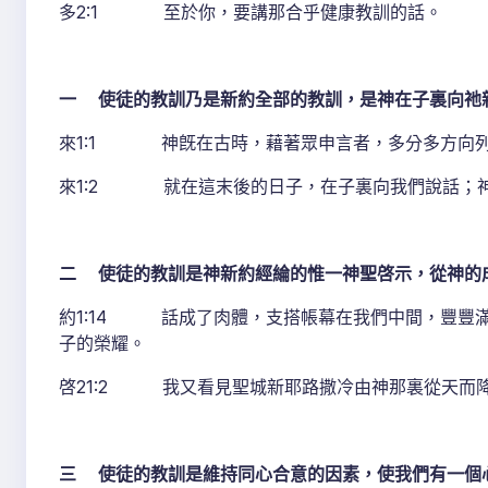
多2:1 至於你，要講那合乎健康教訓的話。
一 使徒的教訓乃是新約全部的教訓，是神在子裏向祂新
來1:1 神旣在古時，藉著眾申言者，多分多方向
來1:2 就在這末後的日子，在子裏向我們說話；神
二 使徒的教訓是神新約經綸的惟一神聖啓示，從神的成
約1:14 話成了肉體，支搭帳幕在我們中間，豐豐
子的榮耀。
啓21:2 我又看見聖城新耶路撒冷由神那裏從天而
三 使徒的教訓是維持同心合意的因素，使我們有一個心