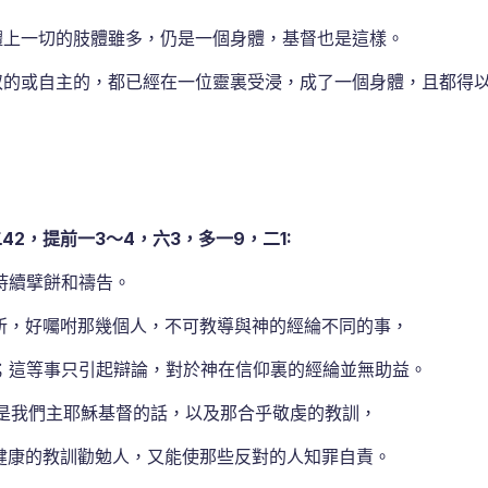
身體上一切的肢體雖多，仍是一個身體，基督也是這樣。
爲奴的或自主的，都已經在一位靈裏受浸，成了一個身體，且都得
2，提前一3～4，六3，多一9，二1:
持續擘餅和禱告。
所，好囑咐那幾個人，不可教導與神的經綸不同的事，
；這等事只引起辯論，對於神在信仰裏的經綸並無助益。
是我們主耶穌基督的話，以及那合乎敬虔的教訓，
康的教訓勸勉人，又能使那些反對的人知罪自責。