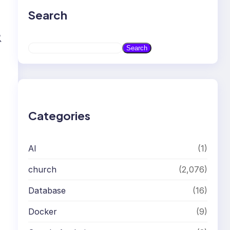
Search
以
S
Search
e
a
r
c
h
Categories
AI
(1)
church
(2,076)
Database
(16)
Docker
(9)