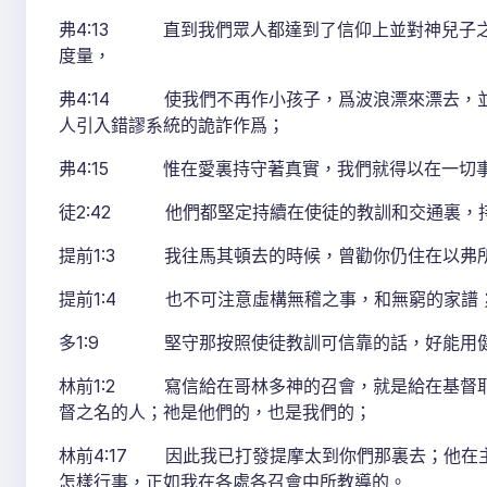
弗4:13 直到我們眾人都達到了信仰上並對神兒子
度量，
弗4:14 使我們不再作小孩子，爲波浪漂來漂去，
人引入錯謬系統的詭詐作爲；
弗4:15 惟在愛裏持守著真實，我們就得以在一切
徒2:42 他們都堅定持續在使徒的教訓和交通裏，
提前1:3 我往馬其頓去的時候，曾勸你仍住在以弗
提前1:4 也不可注意虛構無稽之事，和無窮的家譜
多1:9 堅守那按照使徒教訓可信靠的話，好能用健
林前1:2 寫信給在哥林多神的召會，就是給在基督
督之名的人；祂是他們的，也是我們的；
林前4:17 因此我已打發提摩太到你們那裏去；他在
怎樣行事，正如我在各處各召會中所教導的。