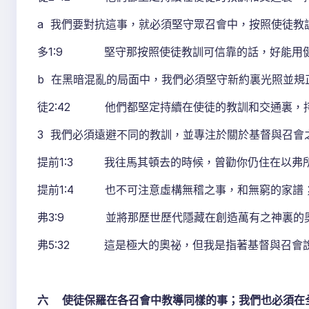
a 我們要對抗這事，就必須堅守眾召會中，按照使徒教
多1:9 堅守那按照使徒教訓可信靠的話，好能用健
b 在黑暗混亂的局面中，我們必須堅守新約裏光照並規
徒2:42 他們都堅定持續在使徒的教訓和交通裏，
3 我們必須遠避不同的教訓，並專注於關於基督與召會之
提前1:3 我往馬其頓去的時候，曾勸你仍住在以弗
提前1:4 也不可注意虛構無稽之事，和無窮的家譜
弗3:9 並將那歷世歷代隱藏在創造萬有之神裏的
弗5:32 這是極大的奧祕，但我是指著基督與召會
六 使徒保羅在各召會中教導同樣的事；我們也必須在全