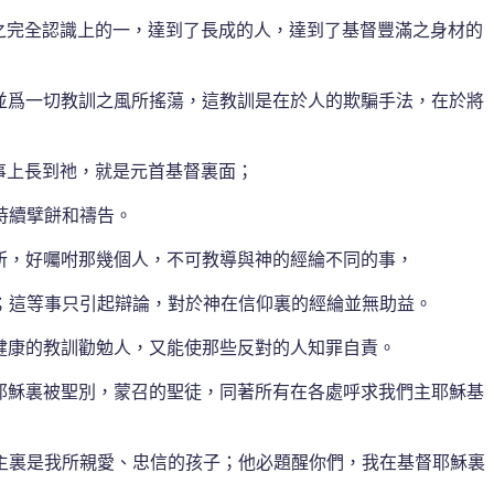
之完全認識上的一，達到了長成的人，達到了基督豐滿之身材的
並爲一切教訓之風所搖蕩，這教訓是在於人的欺騙手法，在於將
事上長到祂，就是元首基督裏面；
持續擘餅和禱告。
所，好囑咐那幾個人，不可教導與神的經綸不同的事，
；這等事只引起辯論，對於神在信仰裏的經綸並無助益。
康的教訓勸勉人，又能使那些反對的人知罪自責。
耶穌裏被聖別，蒙召的聖徒，同著所有在各處呼求我們主耶穌基
主裏是我所親愛、忠信的孩子；他必題醒你們，我在基督耶穌裏