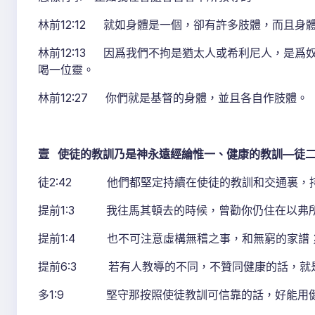
林前12:12 就如身體是一個，卻有許多肢體，而且
林前12:13 因爲我們不拘是猶太人或希利尼人，是
喝一位靈。
林前12:27 你們就是基督的身體，並且各自作肢體。
壹 使徒的教訓乃是神永遠經綸惟一、健康的教訓—徒二4
徒2:42 他們都堅定持續在使徒的教訓和交通裏，
提前1:3 我往馬其頓去的時候，曾勸你仍住在以弗
提前1:4 也不可注意虛構無稽之事，和無窮的家譜
提前6:3 若有人教導的不同，不贊同健康的話，就
多1:9 堅守那按照使徒教訓可信靠的話，好能用健