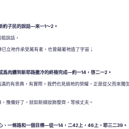
約子民的說話—來一1～2。
列祖說話，
已立祂作承受萬有者，也曾藉著祂造了宇宙；
爲肉體到新耶路撒冷的終極完成—約一14，啓二一2。
滿滿的有恩典，有實際。我們也見過祂的榮耀，正是從父而來獨
降，豫備好了，就如新婦妝飾整齊，等候丈夫。
、一條路和一個目標—徒一14，二42上，46上，耶三二39。