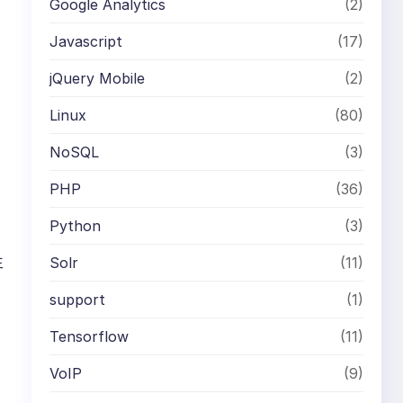
Google Analytics
(2)
Javascript
(17)
jQuery Mobile
(2)
Linux
(80)
NoSQL
(3)
PHP
(36)
Python
(3)
生
Solr
(11)
support
(1)
Tensorflow
(11)
VoIP
(9)