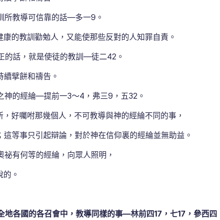
訓所教導可信靠的話—多一9。
康的教訓勸勉人，又能使那些反對的人知罪自責。
正的話，就是使徒的教訓—徒二42。
持續擘餅和禱告。
神的經綸—提前一3～4，弗三9，五32。
所，好囑咐那幾個人，不可教導與神的經綸不同的事，
；這等事只引起辯論，對於神在信仰裏的經綸並無助益。
奧祕有何等的經綸，向眾人照明，
說的。
地各國的各召會中，教導同樣的事—林前四17，七17，參西四