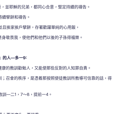
亞，並耶穌的兄弟，都同心合意，堅定持續的禱告。
持續擘餅和禱告。
並且挨家挨戶擘餅，存著歡躍單純的心用飯，
終身敬畏我，使他們和他們以後的子孫得福樂。
的人—多一9:
康的教訓勸勉人，又能使那些反對的人知罪自責。
訓；召會的秩序，是憑着那按照使徒教訓所教導可信靠的話，得
訓—二1，7～8，提前一4。