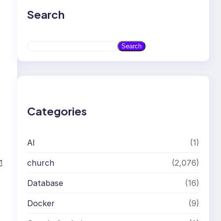
Search
S
Search
e
a
r
c
h
Categories
AI
(1)
他
church
(2,076)
Database
(16)
Docker
(9)