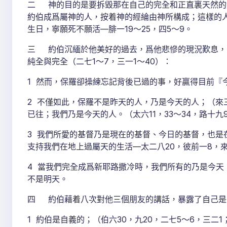
二 神的目的是要拆毀那在自己的完全和正直裏天然的
約伯成爲屬神的人，按着神的經綸由神所構成；這樣的
生日，寧願死不願活—腓一19～25，四5～9。
三 約伯沉緬於他美好的過去，爲他悲慘的現況歎息，（
純全與完全（二七1～7，三一1～40）：
1 然而，保羅卻操練忘記背後已過的事，好贏得目前『今
2 不僅如此，保羅不是昨天的人，乃是今天的人；（來三
已往；我們乃是今天的人。（太六11，33～34，路十九9
3 我們所愛的基督乃是現在的基督、今日的基督，也是
支持我們在地上過屬天的生活—太二八20，彼前一8，來八
4 當我們完全成爲新耶路撒冷時，我們所有的乃是今
不是明天。
四 約伯藉着八次對他三個朋友的講話，暴露了自己是
1 約伯是自義的；（伯六30，九20，二七5～6，三