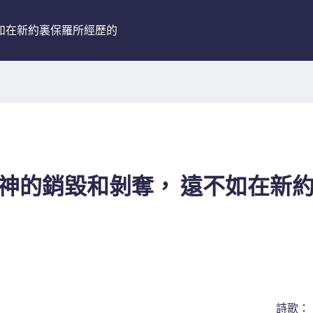
不如在新約裏保羅所經歷的
神的銷毀和剝奪， 遠不如在新
詩歌