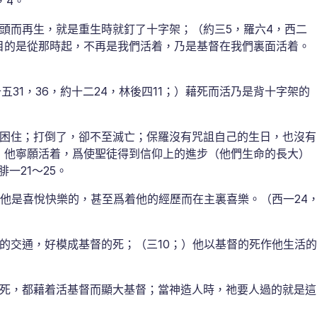
，4。
頭而再生，就是重生時就釘了十字架；（約三5，羅六4，西二
目的是從那時起，不再是我們活着，乃是基督在我們裏面活着。
31，36，約十二24，林後四11；）藉死而活乃是背十字架的
困住；打倒了，卻不至滅亡；保羅沒有咒詛自己的生日，也沒有
，他寧願活着，爲使聖徒得到信仰上的進步（他們生命的長大）
一21～25。
他是喜悅快樂的，甚至爲着他的經歷而在主裏喜樂。（西一24
的交通，好模成基督的死；（三10；）他以基督的死作他生活的
死，都藉着活基督而顯大基督；當神造人時，祂要人過的就是這