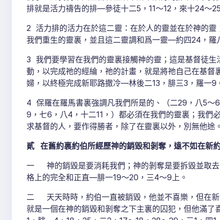
排就是活力禱告的排—參徒十二5，11～12，來十24～25
2 活力排的活力在於這二靈：在於人的靈並在於神的靈
我們重生的靈裏，並且這二靈調和爲一靈—約四24，羅八1
3 我們要學習在我們的靈裏接觸神的靈；這是基督徒生
動，以完成祂的經綸，祂的計畫，就是將祂自己在基督
婦，以終極完成新耶路撒冷—林後二13，腓三3，羅一9
4 保羅在羅馬書裏強調凡我們所是的、（二29，八5～
9，七6，八4，十二11，）都必須在我們的靈裏；我
求基督的人，要作得勝者，除了在靈裏以外，別無他途。（
貳 在舊約裏約伯所經歷神的銷毀和剝奪，遠不如在新約
一 神的銷毀是要消耗我們；神的剝奪是要拆毀並取去
格上的完全和正直—腓一19～20，三4～9上。
二 天天時時，約伯一直被銷毀，他並不喜樂，但在新
就是一個在神的銷毀和剝奪之下主裏的囚犯，但他滿了喜樂和