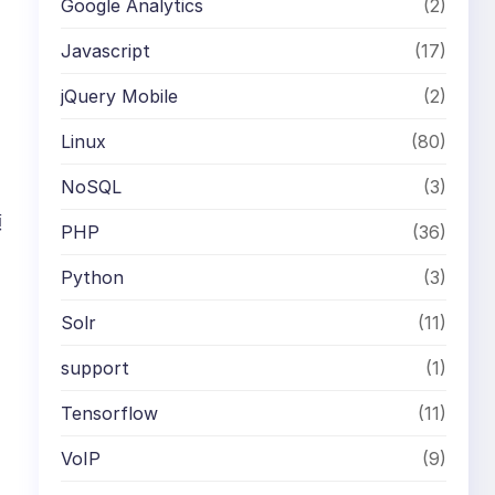
Google Analytics
(2)
Javascript
(17)
jQuery Mobile
(2)
Linux
(80)
NoSQL
(3)
顧
PHP
(36)
Python
(3)
Solr
(11)
support
(1)
Tensorflow
(11)
VoIP
(9)