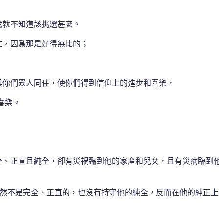
。
我就不知道該挑選甚麼。
在，因爲那是好得無比的；
與你們眾人同住，使你們得到信仰上的進步和喜樂，
喜樂。
全、正直且純全，卻有災禍臨到他的家產和兒女，且有災病臨到
然不是完全、正直的，也沒有持守他的純全，反而在他的純正上