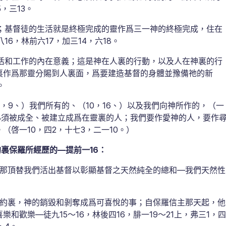
，三13。
；基督徒的生活就是終極完成的靈作爲三一神的終極完成，住在
6，林前六17，加三14，六18。
活和工作的內在意義；這是神在人裏的行動，以及人在神裏的行
裏作爲那靈分賜到人裏面，爲要建造基督的身體並豫備祂的新
。
6，9、）我們所有的、（10，16、）以及我們向神所作的，（一
們必須被成全、被建立成爲在靈裏的人；我們要作愛神的人，要作
啓一10，四2，十七3，二一10。）
裏保羅所經歷的—提前一16：
那頂替我們活出基督以彰顯基督之天然純全的總和—我們天然性
約裏，神的銷毀和剝奪成爲可喜悅的事；自保羅信主那天起，他
歡樂—徒九15～16，林後四16，腓一19～21上，弗三1，四