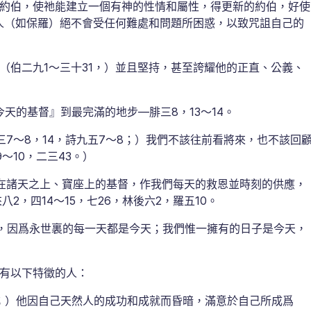
約伯，使祂能建立一個有神的性情和屬性，得更新的約伯，好使
人（如保羅）絕不會受任何難處和問題所困惑，以致咒詛自己的
伯二九1～三十31，）並且堅持，甚至誇耀他的正直、公義、
天的基督』到最完滿的地步—腓三8，13～14。
7～8，14，詩九五7～8；）我們不該往前看將來，也不該回
～10，二三43。）
在諸天之上、寶座上的基督，作我們每天的救恩並時刻的供應，
2，四14～15，七26，林後六2，羅五10。
天，因爲永世裏的每一天都是今天；我們惟一擁有的日子是今天，
有以下特徵的人：
二1；）他因自己天然人的成功和成就而昏暗，滿意於自己所成爲