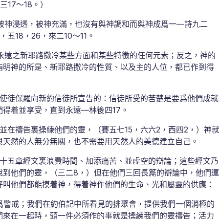
17～18。）
被神浸透，被神充滿，也沒有與神調和而與神成爲一—詩九二
，五18，26，來二10～11。
永遠之新耶路撒冷某些方面和某些特徵的任何元素；反之，神的
指明神的所是、新耶路撒冷的性質、以及主的人位，都已作到得
使徒保羅向新約信徒所宣告的：信徒所受的苦楚是要爲他們成就
得着並享受，直到永遠—林後四17。
在禱告裏操練他們的靈，（賽五七15，六六2，西四2，）神
與天然的人無分無關，也不需要用天然人的美德建立自己。
十五章經文裏浪費時間、加添痛苦、並虛空的辯論；這些經文乃
說到他們的靈，（三二8，）但在他們三回長篇的辯論中，他們運
好叫他們都能摸着神，得着神作他們的生命、光和屬靈的供應：
爲警戒；我們在約伯記中所看見的排聚會，提供我們一個消極的
們來在一起時，頭一件必須作的事就是操練我們的靈禱告；活力