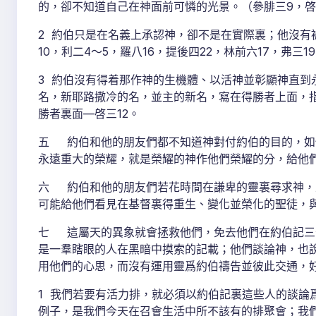
的，卻不知道自己在神面前可憐的光景。（參腓三9，啓三
2 約伯只是在名義上承認神，卻不是在實際裏；他沒有
10，利二4～5，羅八16，提後四22，林前六17，弗三19
3 約伯沒有得着那作神的生機體、以活神並彰顯神直到
名，新耶路撒冷的名，並主的新名，寫在得勝者上面，
勝者裏面—啓三12。
五 約伯和他的朋友們都不知道神對付約伯的目的，如
永遠重大的榮耀，就是榮耀的神作他們榮耀的分，給他們
六 約伯和他的朋友們若花時間在謙卑的靈裏尋求神，並
可能給他們看見在基督裏得重生、變化並榮化的聖徒，
七 這屬天的異象就會拯救他們，免去他們在約伯記三
是一羣瞎眼的人在黑暗中摸索的記載；他們談論神，也
用他們的心思，而沒有運用靈爲約伯禱告並彼此交通，
1 我們若要有活力排，就必須以約伯記裏這些人的談論
例子，是我們今天在召會生活中所不該有的排聚會；我