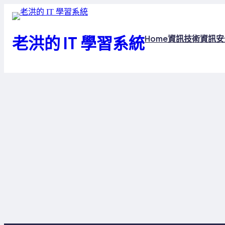
跳
至
主
老洪的 IT 學習系統
Home
資訊技術
資訊安
要
內
容