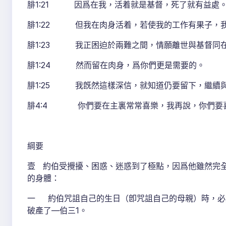
腓1:21 因爲在我，活着就是基督，死了就有益處
腓1:22 但我在肉身活着，若使我的工作有果子，
腓1:23 我正困迫於兩難之間，情願離世與基督同
腓1:24 然而留在肉身，爲你們更是需要的。
腓1:25 我旣然這樣深信，就知道仍要留下，繼續
腓4:4 你們要在主裏常常喜樂，我再說，你們要
綱要
壹 約伯受攪擾、困惑、迷惑到了極點，因爲他雖然完
的身體：
一 約伯咒詛自己的生日（卽咒詛自己的母親）時，必
破產了—伯三1。