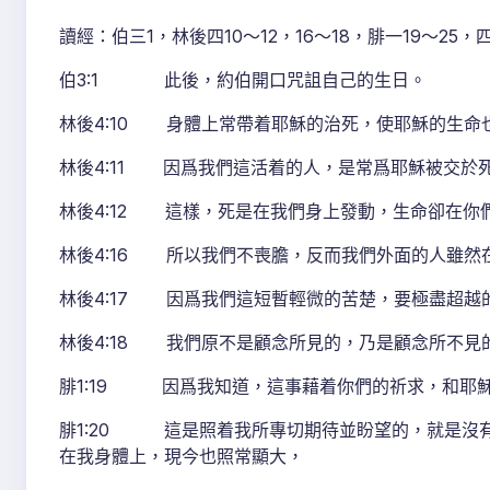
讀經：伯三1，林後四10～12，16～18，腓一19～25，
伯3:1 此後，約伯開口咒詛自己的生日。
林後4:10 身體上常帶着耶穌的治死，使耶穌的生命
林後4:11 因爲我們這活着的人，是常爲耶穌被交於
林後4:12 這樣，死是在我們身上發動，生命卻在你
林後4:16 所以我們不喪膽，反而我們外面的人雖然
林後4:17 因爲我們這短暫輕微的苦楚，要極盡超越
林後4:18 我們原不是顧念所見的，乃是顧念所不見
腓1:19 因爲我知道，這事藉着你們的祈求，和耶
腓1:20 這是照着我所專切期待並盼望的，就是沒
在我身體上，現今也照常顯大，