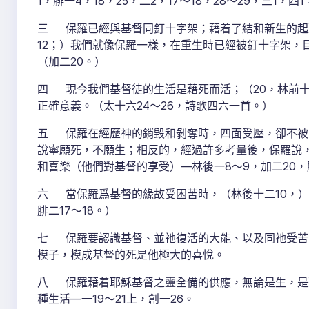
1，腓一4，18，25，二2，17～18，28～29，三1，四1
三 保羅已經與基督同釘十字架；藉着了結和新生的起
12；）我們就像保羅一樣，在重生時已經被釘十字架，
（加二20。）
四 現今我們基督徒的生活是藉死而活；（20，林前十五
正確意義。（太十六24～26，詩歌四六一首。）
五 保羅在經歷神的銷毀和剝奪時，四面受壓，卻不被
說寧願死，不願生；相反的，經過許多考量後，保羅說
和喜樂（他們對基督的享受）—林後一8～9，加二20，腓
六 當保羅爲基督的緣故受困苦時，（林後十二10，）
腓二17～18。）
七 保羅要認識基督、並祂復活的大能、以及同祂受苦
模子，模成基督的死是他極大的喜悅。
八 保羅藉着耶穌基督之靈全備的供應，無論是生，是
種生活—一19～21上，創一26。