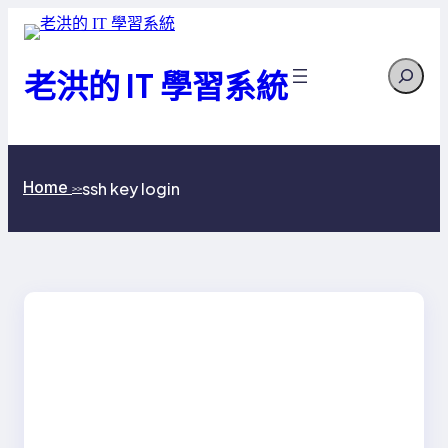
跳
至
Search
主
老洪的 IT 學習系統
要
內
容
Home
ssh key login
>>