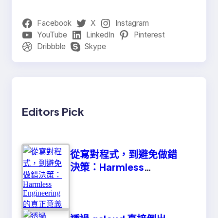
Facebook
X
Instagram
YouTube
LinkedIn
Pinterest
Dribbble
Skype
Editors Pick
從寫對程式，到避免做錯
決策：Harmless
Engineering 的真正意義