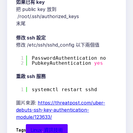
如果已有 key
把 public key 放到
/root/.ssh/authorized_keys
末尾
修改 ssh 設定
修改 /etc/ssh/sshd_config 以下兩個值
1
PasswordAuthentication no
2
PubkeyAuthentication 
yes
重啟 ssh 服務
1
systemctl restart sshd
圖片來源:
https://threatpost.com/uber-
debuts-ssh-key-authentication-
module/123633/
Linux
, 
資訊技術
Tags