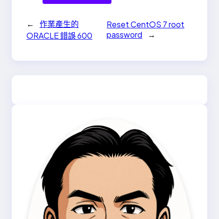
←
作業產生的
Reset CentOS 7 root
password
→
ORACLE 錯誤 600