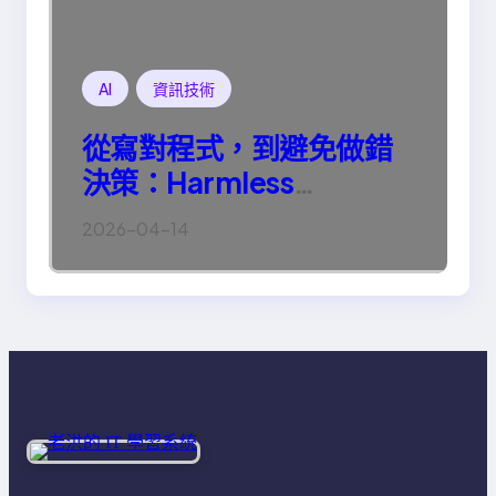
AI
資訊技術
從寫對程式，到避免做錯
決策：Harmless
Engineering 的真正意義
2026-04-14