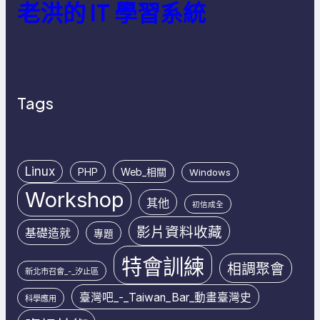
老洪的 IT 學習系統
Tags
Linux
PHP
Web_相關
Windows
Workshop
其他
初信成全
影片資料收藏
基礎造就
專題
特會訓練
相調聚會
新北市召會_-_汐止區
臺灣吧_-_Taiwan_Bar_動畫臺灣史
科學應用