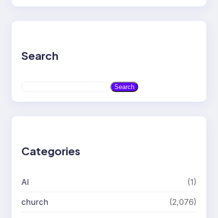
Search
S
Search
e
a
r
c
h
Categories
AI
(1)
church
(2,076)