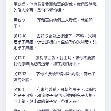
用謎語，他也看見我耶和華的形像。你們毀謗我
的僕人摩西，爲何不懼怕呢？
民12:9 耶和華向他們二人發怒，就離開
了。
民12:10 雲彩從會幕上挪開了，不料，米利
暗患了痲瘋，像雪那樣白。亞倫轉向米利暗，見
她患了痲瘋，
民12:11 就對摩西說，我主阿，求你不要將
我們愚昧所犯的這罪，加在我們身上。
民12:12 求你不要使她像那出母腹，肉已半
爛的死胎。
民16:1 利未的曾孫，哥轄的孫子，以斯哈
的兒子可拉，和流便子孫中以利押的兒子大坍、
亞比蘭，與比勒的兒子安，帶着人來；