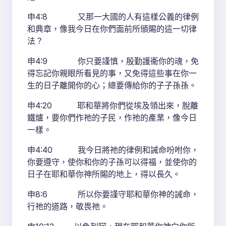
申4:8 又那一大國的人有這樣公義的律例
和典章，像我今日在你們面前所頒賜的這一切律
法？
申4:9 你只要謹慎，殷勤護衞你的魂，免
得忘記你親眼所看見的事，又免得這些事在你一
生的日子離開你的心；總要傳給你的子子孫孫。
申4:20 耶和華將你們從埃及領出來，脫離
鐵爐，要你們作祂的子民，作祂的產業，像今日
一樣。
申4:40 我今日將祂的律例和誡命吩咐你，
你要遵守，使你和你的子孫可以得福，並使你的
日子在耶和華你神所賜的地上，得以長久。
申8:6 所以你要謹守耶和華你神的誡命，
行祂的道路，敬畏祂。