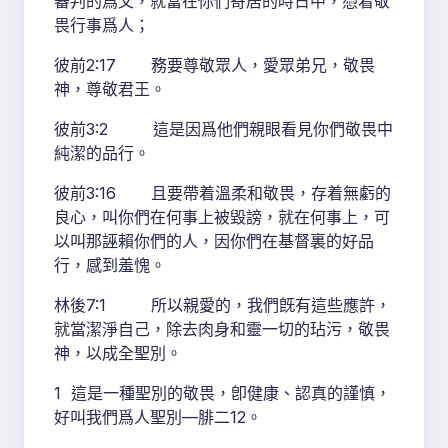
審判的爲父，就當在你們寄居的時日中，憑着敬
畏行事爲人；
彼前2:17 務要尊敬眾人，愛眾弟兄，敬畏
神，尊敬君王。
彼前3:2 這是因爲他們親眼看見你們敬畏中
純潔的品行。
彼前3:16 且要帶着溫柔和敬畏，存着無虧的
良心，叫你們在何事上被毀謗，就在何事上，可
以叫那誣賴你們的人，因你們在基督裏的好品
行，感到羞愧。
林後7:1 所以親愛的，我們旣有這些應許，
就當潔淨自己，除去肉身和靈一切的玷污，敬畏
神，以成全聖別。
1 這是一種聖別的敬畏，卽健康、認真的謹慎，
好叫我們爲人聖別—腓二12。