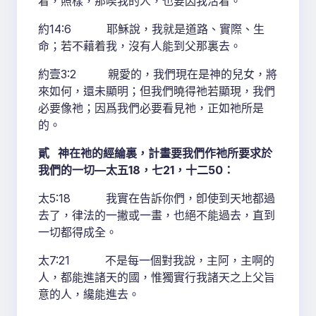
着，照樣，那喫我的人，也要因我活着。
約14:6 耶穌說，我就是道路、實際、生
命；若不藉着我，沒有人能到父那裏去。
約壹3:2 親愛的，我們現在是神的兒女，將
來如何，還未顯明；但我們曉得祂若顯現，我們
必要像祂；因爲我們必要看見祂，正如祂所是
的。
貳 神在祂的經綸裏，計畫要我們作祂所要求於
我們的一切—太五18，七21，十二50：
太5:18 我實在告訴你們，卽使到天地都過
去了，律法的一撇或一畫，也絕不能過去，直到
一切都得成全。
太7:21 不是每一個對我說，主阿，主啊的
人，都能進諸天的國，惟獨實行我諸天之上父旨
意的人，纔能進去。