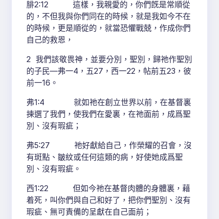
腓2:12 這樣，我親愛的，你們旣是常順從
的，不但我與你們同在的時候，就是我如今不在
的時候，更是順從的，就當恐懼戰兢，作成你們
自己的救恩，
2 我們該敬畏神，並要分別，聖別，歸祂作聖別
的子民—弗一4，五27，西一22，帖前五23，彼
前一16。
弗1:4 就如祂在創立世界以前，在基督裏
揀選了我們，使我們在愛裏，在祂面前，成爲聖
別、沒有瑕疵；
弗5:27 祂好獻給自己，作榮耀的召會，沒
有斑點、皺紋或任何這類的病，好使她成爲聖
別、沒有瑕疵。
西1:22 但如今祂在基督肉體的身體裏，藉
着死，叫你們與自己和好了，把你們聖別、沒有
瑕疵、無可責備的呈獻在自己面前；