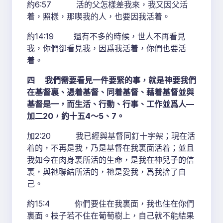
約6:57 活的父怎樣差我來，我又因父活
着，照樣，那喫我的人，也要因我活着。
約14:19 還有不多的時候，世人不再看見
我，你們卻看見我，因爲我活着，你們也要活
着。
四 我們需要看見一件要緊的事，就是神要我們
在基督裏、憑着基督、同着基督、藉着基督並與
基督是一，而生活、行動、行事、工作並爲人—
加二20，約十五4～5、7。
加2:20 我已經與基督同釘十字架；現在活
着的，不再是我，乃是基督在我裏面活着；並且
我如今在肉身裏所活的生命，是我在神兒子的信
裏，與祂聯結所活的，祂是愛我，爲我捨了自
己。
約15:4 你們要住在我裏面，我也住在你們
裏面。枝子若不住在葡萄樹上，自己就不能結果