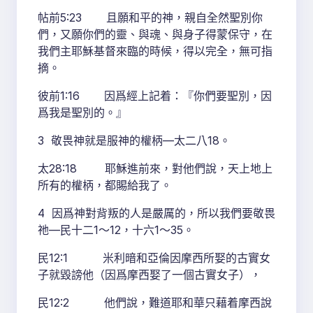
帖前5:23 且願和平的神，親自全然聖別你
們，又願你們的靈、與魂、與身子得蒙保守，在
我們主耶穌基督來臨的時候，得以完全，無可指
摘。
彼前1:16 因爲經上記着：『你們要聖別，因
爲我是聖別的。』
3 敬畏神就是服神的權柄—太二八18。
太28:18 耶穌進前來，對他們說，天上地上
所有的權柄，都賜給我了。
4 因爲神對背叛的人是嚴厲的，所以我們要敬畏
祂—民十二1～12，十六1～35。
民12:1 米利暗和亞倫因摩西所娶的古實女
子就毀謗他（因爲摩西娶了一個古實女子），
民12:2 他們說，難道耶和華只藉着摩西說