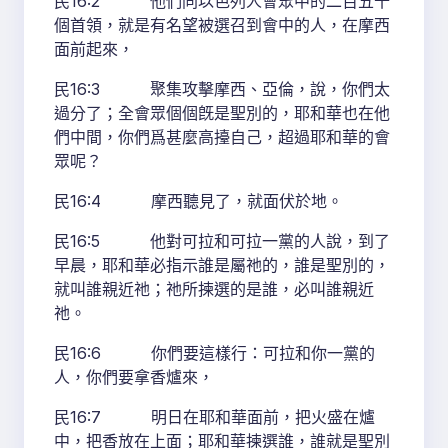
民16:2 他們同以色列人會眾中的二百五十
個首領，就是有名望被選召到會中的人，在摩西
面前起來，
民16:3 聚集攻擊摩西、亞倫，說，你們太
過分了；全會眾個個旣是聖別的，耶和華也在他
們中間，你們爲甚麼高擡自己，超過耶和華的會
眾呢？
民16:4 摩西聽見了，就面伏於地。
民16:5 他對可拉和可拉一黨的人說，到了
早晨，耶和華必指示誰是屬祂的，誰是聖別的，
就叫誰親近祂；祂所揀選的是誰，必叫誰親近
祂。
民16:6 你們要這樣行：可拉和你一黨的
人，你們要拿香爐來，
民16:7 明日在耶和華面前，把火盛在爐
中，把香放在上面；耶和華揀選誰，誰就是聖別