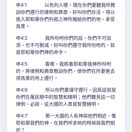
申4:1 以色列人哪，現在你們要聽我所教
訓你們遵行的律例和典章，好叫你們存活，得以
進入耶和華你們列祖之神所賜給你們的地，承受
爲業。
申4:2 我所吩咐你們的話，你們不可加
添，也不可刪減，好叫你們遵守我所吩咐的，就
是耶和華你們神的命令。
申4:5 看哪，我照着耶和華我神所吩咐
的，將律例和典章教訓你們，使你們在所要進去
得爲業的地上遵行。
申4:6 所以你們要謹守遵行，因爲這就是
你們在萬民眼中的智慧和精明；他們聽見這一切
律例，必說，這大國的人真是智慧精明。
申4:7 那一大國的人有神與他們相近，像
耶和華我們的神，在我們呼求祂的時候與我們相
近？