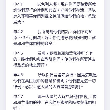
申4:1 以色列人哪，現在你們要聽我所教
訓你們遵行的律例和典章，好叫你們存活，得以
進入耶和華你們列祖之神所賜給你們的地，承受
爲業。
申4:2 我所吩咐你們的話，你們不可加
添，也不可刪減，好叫你們遵守我所吩咐的，就
是耶和華你們神的命令。
申4:5 看哪，我照着耶和華我神所吩咐
的，將律例和典章教訓你們，使你們在所要進去
得爲業的地上遵行。
申4:6 所以你們要謹守遵行，因爲這就是
你們在萬民眼中的智慧和精明；他們聽見這一切
律例，必說，這大國的人真是智慧精明。
申4:7 那一大國的人有神與他們相近，像
耶和華我們的神，在我們呼求祂的時候與我們相
近？