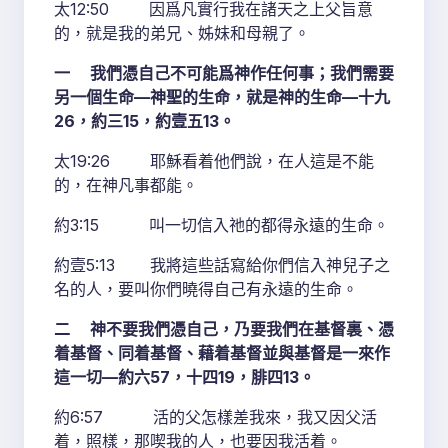
太12:50 因爲凡實行我在諸天之上父旨意
的，就是我的弟兄、姊妹和母親了。
一 我們憑自己不可能爲神作任何事；我們需要
另一個生命—神聖的生命，就是神的生命—十九
26，約三15，約壹五13。
太19:26 耶穌看着他們說，在人這是不能
的，在神凡事都能。
約3:15 叫一切信入祂的都得永遠的生命。
約壹5:13 我將這些話寫給你們信入神兒子之
名的人，要叫你們曉得自己有永遠的生命。
二 神不要我們憑自己，乃要我們在基督裏、憑
着基督、同着基督、藉着基督並與基督是一來作
這一切—約六57，十四19，腓四13。
約6:57 活的父怎樣差我來，我又因父活
着，照樣，那喫我的人，也要因我活着。