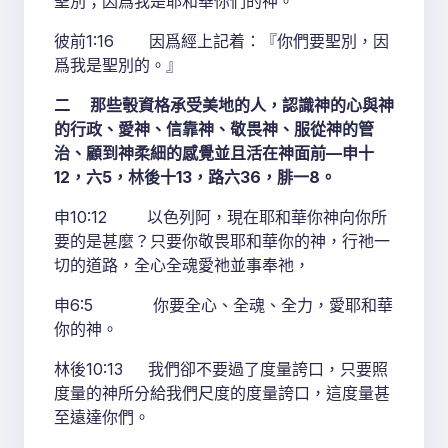
聖別；因爲我是耶和華你們的神。
彼前1:16 因爲經上記着：『你們要聖別，因
爲我是聖別的。』
二 那些彀資格承受美地的人，認識神的心與神
的行政、愛神、信靠神、敬畏神、服從神的管
治、顧到神柔細的感覺並且活在神面前—申十
12，六5，林後十13，路六36，腓一8。
申10:12 以色列阿，現在耶和華你神向你所
要的是甚麼？只要你敬畏耶和華你的神，行祂一
切的道路，全心全魂愛祂並事奉祂，
申6:5 你要全心、全魂、全力，愛耶和華
你的神。
林後10:13 我們卻不要過了度量誇口，只要照
度量的神所分給我們尺度的度量誇口，這度量甚
至遠達你們。