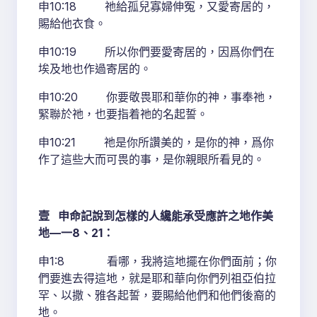
申10:18 祂給孤兒寡婦伸冤，又愛寄居的，
賜給他衣食。
申10:19 所以你們要愛寄居的，因爲你們在
埃及地也作過寄居的。
申10:20 你要敬畏耶和華你的神，事奉祂，
緊聯於祂，也要指着祂的名起誓。
申10:21 祂是你所讚美的，是你的神，爲你
作了這些大而可畏的事，是你親眼所看見的。
壹 申命記說到怎樣的人纔能承受應許之地作美
地—一8、21：
申1:8 看哪，我將這地擺在你們面前；你
們要進去得這地，就是耶和華向你們列祖亞伯拉
罕、以撒、雅各起誓，要賜給他們和他們後裔的
地。