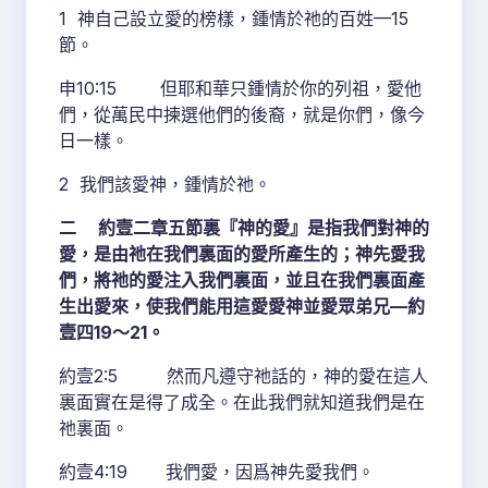
1 神自己設立愛的榜樣，鍾情於祂的百姓—15
節。
申10:15 但耶和華只鍾情於你的列祖，愛他
們，從萬民中揀選他們的後裔，就是你們，像今
日一樣。
2 我們該愛神，鍾情於祂。
二 約壹二章五節裏『神的愛』是指我們對神的
愛，是由祂在我們裏面的愛所產生的；神先愛我
們，將祂的愛注入我們裏面，並且在我們裏面產
生出愛來，使我們能用這愛愛神並愛眾弟兄—約
壹四19～21。
約壹2:5 然而凡遵守祂話的，神的愛在這人
裏面實在是得了成全。在此我們就知道我們是在
祂裏面。
約壹4:19 我們愛，因爲神先愛我們。