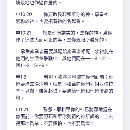
埃及地也作過寄居的。
申10:20 你要敬畏耶和華你的神，事奉祂，
緊聯於祂，也要指着祂的名起誓。
申10:21 祂是你所讚美的，是你的神，爲你
作了這些大而可畏的事，是你親眼所看見的。
1 承受產業者需要與賜給產業者相配，使祂能在
他們的生活並爭戰中，與他們同在—一8、21，
四1～2、5～9。
申1:8 看哪，我將這地擺在你們面前；你
們要進去得這地，就是耶和華向你們列祖亞伯拉
罕、以撒、雅各起誓，要賜給他們和他們後裔的
地。
申1:21 看哪，耶和華你的神已將那地擺在
你面前，你要照耶和華你列祖的神所說的，上去
得那地爲業；不要懼怕，也不要驚惶。