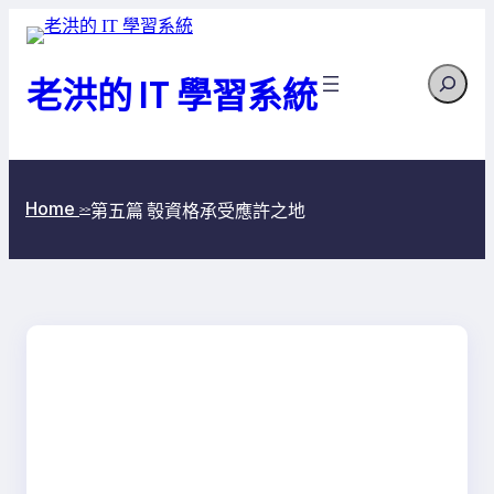
跳
至
Search
主
老洪的 IT 學習系統
要
內
容
Home
第五篇 彀資格承受應許之地
>>