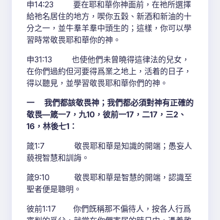
申14:23 要在耶和華你神面前，在祂所選擇
給祂名居住的地方，喫你五穀、新酒和新油的十
分之一，並牛羣羊羣中頭生的；這樣，你可以學
習時常敬畏耶和華你的神。
申31:13 也使他們未曾曉得這律法的兒女，
在你們過約但河要得爲業之地上，活着的日子，
得以聽見，並學習敬畏耶和華你們的神。
一 我們都該敬畏神；我們都必須對神有正確的
敬畏—箴一7，九10，彼前一17，二17，三2、
16，林後七1：
箴1:7 敬畏耶和華是知識的開端；愚妄人
藐視智慧和訓誨。
箴9:10 敬畏耶和華是智慧的開端，認識至
聖者便是聰明。
彼前1:17 你們旣稱那不偏待人，按各人行爲