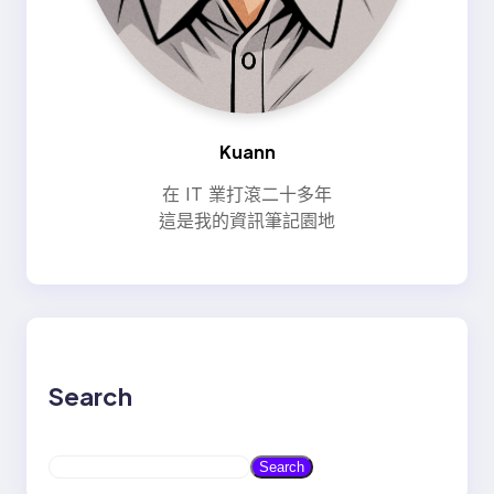
Kuann
在 IT 業打滾二十多年
這是我的資訊筆記園地
Search
S
Search
e