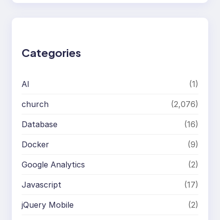
a
r
c
h
Categories
AI
(1)
church
(2,076)
Database
(16)
Docker
(9)
Google Analytics
(2)
Javascript
(17)
jQuery Mobile
(2)