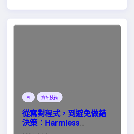
AI
資訊技術
從寫對程式，到避免做錯
決策：Harmless
Engineering 的真正意義