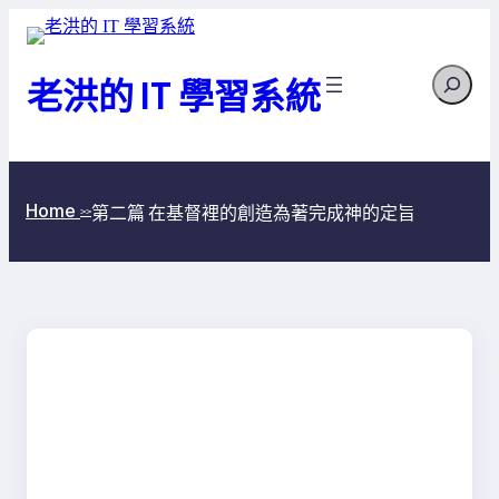
跳
至
Search
主
老洪的 IT 學習系統
要
內
容
Home
第二篇 在基督裡的創造為著完成神的定旨
>>