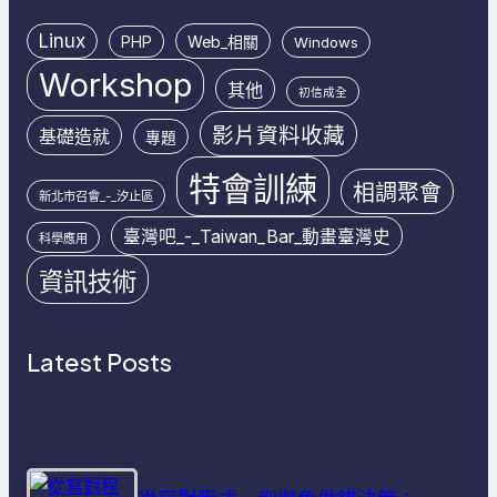
Linux
PHP
Web_相關
Windows
Workshop
其他
初信成全
影片資料收藏
基礎造就
專題
特會訓練
相調聚會
新北市召會_-_汐止區
臺灣吧_-_Taiwan_Bar_動畫臺灣史
科學應用
資訊技術
Latest Posts