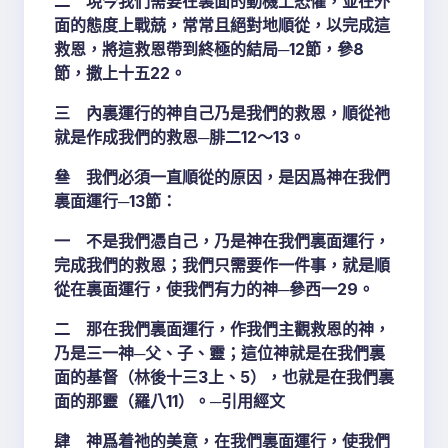
二 現今我們需要在裏面的動機上恐懼，並在外
面的態度上戰兢，常常且絕對地順從，以完成這
救恩，將這救恩帶到終極的結局─12節，參8
節，撒上十五22。
三 內裏運行的神自己乃是我們的救恩，順從祂
就是作成我們的救恩─腓二12～13。
叄 我們必須一直順從的原因，是因爲神在我們
裏面運行─13節：
一 不是我們憑自己，乃是神在我們裏面運行，
完成我們的救恩；我們只需要作一件事，就是順
從在裏面運行，使我們有力的神─參西一29。
二 那在我們裏面運行，作我們主觀救恩的神，
乃是三一神─父、子、靈；這位神就是在我們裏
面的基督（林後十三3上、5），也就是在我們裏
面的那靈（羅八11）。─引用經文
肆 神爲着祂的美意，在我們裏面運行，使我們