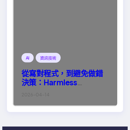
AI
資訊技術
從寫對程式，到避免做錯
決策：Harmless
Engineering 的真正意義
2026-04-14