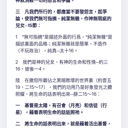
神就消殺一切的怨言和爭論。
三 凡我們所行的，都應當不要發怨言，起爭
論，使我們無可指摘、純潔無雜，作神無瑕疵的
兒女─15節：
1 “無可指摘”是描述外面的行爲，“純潔無雜”是
描述裏面的品格；純潔無雜就是簡單，不造作
（不玩政治），純真─太十16。
2 我們是神的兒女，有神的生命和性情─約三
16，彼後一4。
陸 在撒但所霸佔之黑暗敗壞的世界裏（約壹五
19，二15～17），我們的功用乃是好象發光之體
照耀，將生命的話表明出來─腓二15～16：
一 基督是太陽，有召會（月亮）和信徒（行
星），藉着表明生命的話返照祂。
二 將生命的話表明出來，就是藉着活出基督，