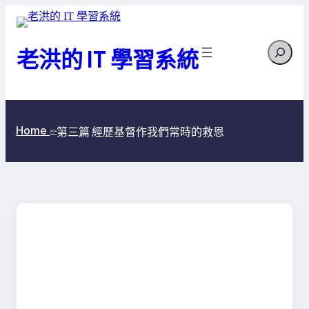
跳
至
Search
主
老洪的 IT 學習系統
要
內
容
Home
第三篇 經歷基督作我們常時的救恩
>>