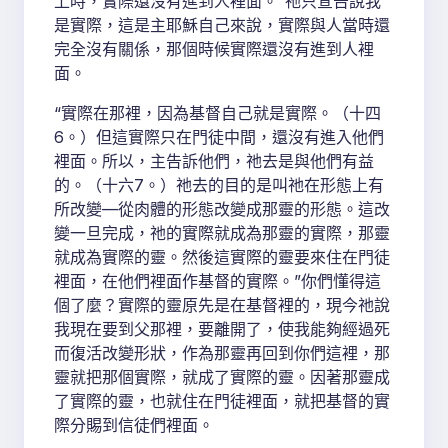
上時，實際還沒有進到人裡面。”祂只宣告說我
是實際，這是主耶穌自己來說，實際與人當時還
完全沒有關係，那個時候實際還沒有進到人裡
面。
“實際在那裡，因為基督自己就是實際。（十四
6。）但這實際只在門徒中間，還沒有進入他們
裡面。所以，主告訴他們，祂去是與他們有益
的。（十六7。）祂去的目的是叫祂在形態上有
所改變—從肉體的形態改變成那靈的形態。這改
變一旦完成，祂的實際就成為那靈的實際，那靈
就成為實際的靈。然後這實際的靈要來住在門徒
裡面，在他們裡面作基督的實際。”你們懂得這
個了麼？實際的靈原先是在基督裡的，現今祂說
我現在要到父那裡，要離開了，使我能夠經過死
而復活改變形狀，作為那靈再回到你們這裡，那
靈就把那個實際，就成了實際的靈。因著那靈成
了實際的靈，也就住在門徒裡面，就把基督的實
際分賜到信徒們裡面。