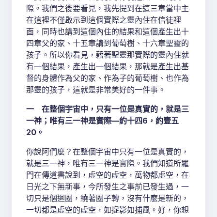
際。我們之後要看見，我先提到在這三章當中主
在這裡不僅啟示到這個實際之靈內住在信徒裡
面，同時也講到這個內住的結果和這個產生出十
四章父的家、十五章講到葡萄樹、十六章聖靈的
孩子。所以你看見，藉著聖靈那實際的靈內住就
有一個結果，產生出一個結果，那就是產生出基
督的身體作為父的家、作為子的葡萄樹、也作為
那靈的孩子，這就是非常美好的一件事。
一 在整個宇宙中，只有一位是真實的，就是三
一神；唯有三一神是實際—約十四6，約壹五
20。
你說阿們麼？在整個宇宙中只有一位是真實的，
就是三一神，唯有三一神是實際。我們知道所羅
門在傳道書說到，虛空的虛空，萬物都虛空，在
日光之下無新事，今所發生之事前已發生過，一
切只是個迴圈，繞著圈子轉，沒有什麼是新的，
一切都是虛空的虛空，如捉影如捕風。好，你想