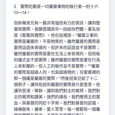
2 實際的靈是一切屬靈事物的執行者—約十六
13～14。
倪柝聲弟兄有一篇非常強而有力的資訊，講到聖
靈與實際，我願意讀其中一段給你們聽，書名就
是《聖靈與實際》。他在這裡說，“屬靈之事的
實際是屬靈的，不是物質的。雖然屬靈的實際是
要用話語來表達的，但許多的話語並不是實際；
雖然屬靈的實際是要在生活上來表現的，但刻板
的儀式並不是實際；雖然屬靈的實際是要在行為
上來彰顯的，但人工的裝作並不是實際。”“屬靈
的實際是超過人的，也是超過物的；在聖靈裡的
那一個纔是屬靈的實際。”然後倪弟兄給了十二
個例子，講到他說到屬靈的實際是什麼意思。他
講到受浸，擘餅，講到我們對主的敬拜，我們對
主的敬拜和讚美，我們的禱告，我們應用主的寶
血，與基督的同釘十字架，我們對基督的認識，
操練赦免，謙卑，愛人等等。每一樣都有一個屬