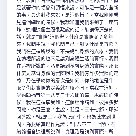
說，表面上看來這一個相當熟悉、老的題目，但
是就著你的領會和領悟來說，可能是一個完全新
的事。最少對我來說，是這個樣子。當我剛剛看
見這個總題的時候，我就知道我們來到了一座高
峰。這裡這個主題很難說的話，能講得清楚的
話，就是“實際”這個辭。什麼是實際呢？多年
來，我問主說，我也問自己，到底什麼是實際？
我們在這裡所說的，不是講到身體的異象，我們
在這裡所說的也不是講到身體生活的實行。我們
在這裡所說的，乃是講到基督身體的實際。那麼
什麼是基督身體的實際呢？我們有許多實際的定
義，乃在乎於你的層次是如何？你的地位是什
麼？你對實際的定義就有所不同。當我在這裡享
受約翰福音第十八章三十六節的這一處經節的時
候，我在這裡享受到。這個經節講到，彼拉多就
問祂，你是王麼？主說，我是。三十七節，耶穌
回答說，“我是王，我為此而生，也為此來到世
間，為要給真理作見證；”十八章三十七節，在
約翰福音這裡所說到，真理乃是講到實際。所