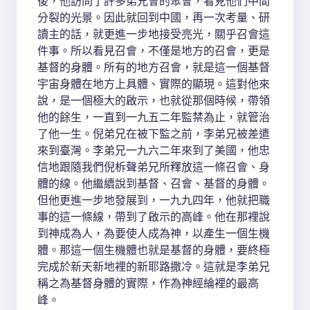
後，他訪問了許多弟兄會的聚會，看見他們中間
分裂的光景。因此就回到中國，再一次考量、研
讀主的話，就更進一步地接受亮光，關乎召會這
件事。所以看見召會，不僅是地方的召會，更是
基督的身體。所有的地方召會，就是這一個基督
宇宙身體在地方上具體、實際的顯現。這對他來
說，是一個極大的啟示，也就從那個時候，帶領
他的餘生，一直到一九五二年監禁為止，就管治
了他一生。倪弟兄在被下監之前，李弟兄被差遣
來到臺灣。李弟兄一九六二年來到了美國，他忠
信地跟隨我們倪柝聲弟兄所釋放這一條召會、身
體的線。他繼續說到基督、召會、基督的身體。
但他更進一步地發展到，一九九四年，他就把職
事的這一條線，帶到了啟示的高峰。他在那裡說
到神成為人，為要使人成為神，以產生一個生機
體。那這一個生機體也就是基督的身體，要終極
完成於新天新地裡的新耶路撒冷。這就是李弟兄
稱之為基督身體的實際，作為神經綸裡的最高
峰。