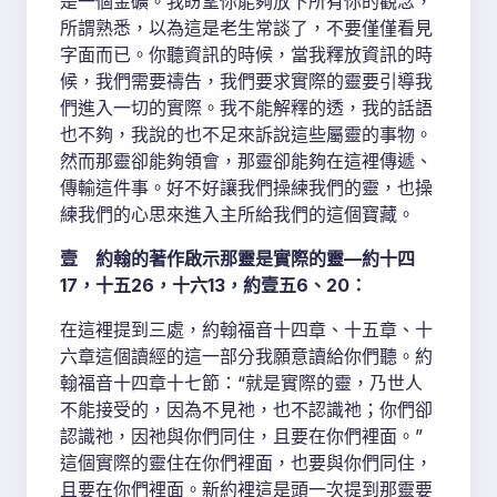
是一個金礦。我盼望你能夠放下所有你的觀念，
所謂熟悉，以為這是老生常談了，不要僅僅看見
字面而已。你聽資訊的時候，當我釋放資訊的時
候，我們需要禱告，我們要求實際的靈要引導我
們進入一切的實際。我不能解釋的透，我的話語
也不夠，我說的也不足來訴說這些屬靈的事物。
然而那靈卻能夠領會，那靈卻能夠在這裡傳遞、
傳輸這件事。好不好讓我們操練我們的靈，也操
練我們的心思來進入主所給我們的這個寶藏。
壹 約翰的著作啟示那靈是實際的靈—約十四
17，十五26，十六13，約壹五6、20：
在這裡提到三處，約翰福音十四章、十五章、十
六章這個讀經的這一部分我願意讀給你們聽。約
翰福音十四章十七節：“就是實際的靈，乃世人
不能接受的，因為不見祂，也不認識祂；你們卻
認識祂，因祂與你們同住，且要在你們裡面。”
這個實際的靈住在你們裡面，也要與你們同住，
且要在你們裡面。新約裡這是頭一次提到那靈要