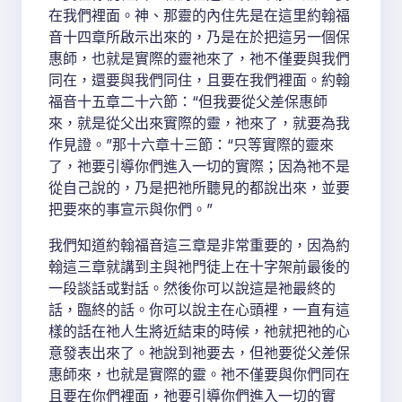
在我們裡面。神、那靈的內住先是在這里約翰福
音十四章所啟示出來的，乃是在於把這另一個保
惠師，也就是實際的靈祂來了，祂不僅要與我們
同在，還要與我們同住，且要在我們裡面。約翰
福音十五章二十六節：“但我要從父差保惠師
來，就是從父出來實際的靈，祂來了，就要為我
作見證。”那十六章十三節：“只等實際的靈來
了，祂要引導你們進入一切的實際；因為祂不是
從自己說的，乃是把祂所聽見的都說出來，並要
把要來的事宣示與你們。”
我們知道約翰福音這三章是非常重要的，因為約
翰這三章就講到主與祂門徒上在十字架前最後的
一段談話或對話。然後你可以說這是祂最終的
話，臨終的話。你可以說主在心頭裡，一直有這
樣的話在祂人生將近結束的時候，祂就把祂的心
意發表出來了。祂說到祂要去，但祂要從父差保
惠師來，也就是實際的靈。祂不僅要與你們同在
且要在你們裡面，祂要引導你們進入一切的實