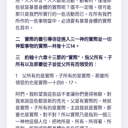
用，人人申言，人人都是活動，動著的，僅僅那
些就是基督身體的實際呢？還不一定哦。很可能
那只是我們所實行的一些活動而已。在所有我們
所作的一些事物當中，必須要有基督身體的實際
在其中。
二 實際的靈引導信徒進入三一神的實際並一切
神聖事物的實際—林後十三14。
三 約翰十六章十三節的“實際”，指父所有、子
所有以及那靈從子並從父所有而領受的：
1 父所有的是實際，子所有的是實際，那靈所
領受的也是實際—十四6、17。
阿們。我盼望我這些話不會讓你們覺得無聊，對
我來說這些都是新的亮光。父是有實際的，祂就
是實際。子所有的是實際，主說我就是實際。那
靈也是實際，對不對？所以實際乃是指到一個三
一神祂這個人位，把祂所是、所有、所得著、所