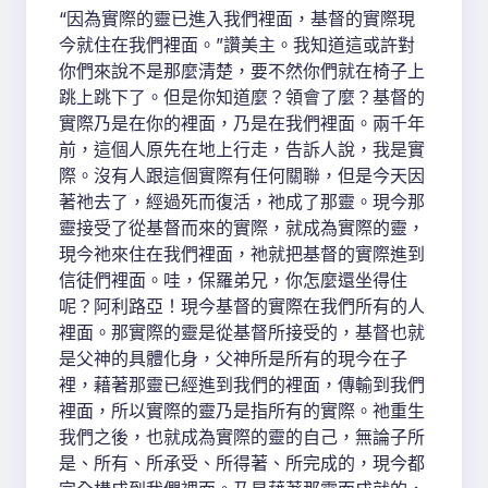
“因為實際的靈已進入我們裡面，基督的實際現
今就住在我們裡面。”讚美主。我知道這或許對
你們來說不是那麼清楚，要不然你們就在椅子上
跳上跳下了。但是你知道麼？領會了麼？基督的
實際乃是在你的裡面，乃是在我們裡面。兩千年
前，這個人原先在地上行走，告訴人說，我是實
際。沒有人跟這個實際有任何關聯，但是今天因
著祂去了，經過死而復活，祂成了那靈。現今那
靈接受了從基督而來的實際，就成為實際的靈，
現今祂來住在我們裡面，祂就把基督的實際進到
信徒們裡面。哇，保羅弟兄，你怎麼還坐得住
呢？阿利路亞！現今基督的實際在我們所有的人
裡面。那實際的靈是從基督所接受的，基督也就
是父神的具體化身，父神所是所有的現今在子
裡，藉著那靈已經進到我們的裡面，傳輸到我們
裡面，所以實際的靈乃是指所有的實際。祂重生
我們之後，也就成為實際的靈的自己，無論子所
是、所有、所承受、所得著、所完成的，現今都