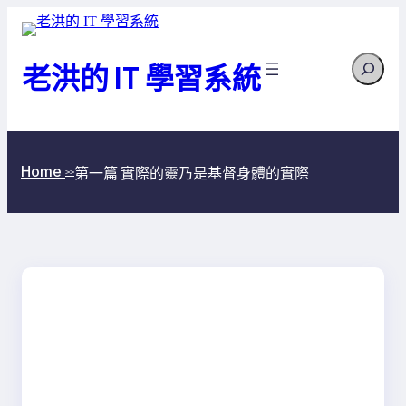
跳
至
Search
主
老洪的 IT 學習系統
要
內
容
Home
第一篇 實際的靈乃是基督身體的實際
>>