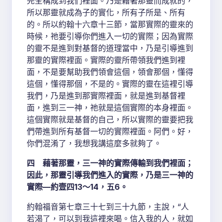
完全構成到我們裡面。乃是藉著那靈而成就的，
所以那靈就成為子的實化，所有子所是、所有
的。所以約翰十六章十三節，當那實際的靈來的
時候，祂要引導你們進入一切的實際；因為實際
的靈不是進到對基督的道理當中，乃是引導進到
那靈的實際裡面。實際的靈所帶領我們進到裡
面，不是要幫助我們領會這個，領會那個，懂得
這個，懂得那個，不是的。實際的靈在這裡引導
我們，乃是進到那實際裡面，就是進到基督裡
面，進到三一神，祂就是這個實際的本身裡面。
這個實際就是基督的自己，所以實際的靈要把我
們帶進到所有基督一切的實際裡面。阿們。好，
你們混淆了，我想我講這麼多就夠了。
四 藉著那靈，三一神的實際傳輸到我們裡面；
因此，那靈引導我們進入的實際，乃是三一神的
實際—約壹四13～14，五6。
約翰福音第七章三十七到三十九節，主說，“人
若渴了，可以到我這裡來喝。信入我的人，就如