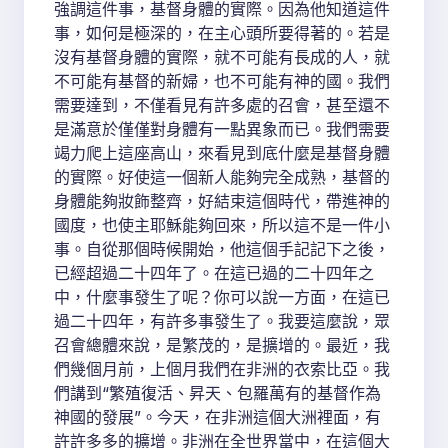
強調這件事，基督身體的實際。因為他知道這件
事，如何是極深的，在主心頭所要得著的。若是
沒有基督身體的實際，就不可能有長成的人，就
不可能有基督的新婦，也不可能有神的國。我們
需要達到，不僅看見有許多處的召會，甚至還不
是滿意於僅僅對身體有一點異象而已。我們需要
竭力爬上這座高山，來看見到底什麼是基督身體
的實際。好使這一個新人能夠完全成熟，基督的
身體能夠妝飾整齊，好結束這個時代，帶進神的
國度，也使主耶穌能夠回來，所以這不是一件小
事。自從那個時候開始，他這個手記記下之後，
已經超過二十四年了。在這已過的二十四年之
中，什麼事發生了呢？你可以說一方面，在這已
過二十四年，有許多事發生了。我要這麼說，眾
召會總體來說，是繁茂的，是擴增的。最近，我
們幾個月前，上個月我們在非洲的衣索比亞。我
們講到“繁殖復活、昇天、包羅萬有的基督作為
神國的發展”。今天，在非洲這個大洲裡面，有
許許多多的擴增。非洲在全世界當中，在這個大