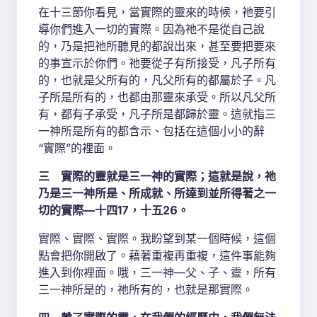
在十三節你看見，當實際的靈來的時候，祂要引
導你們進入一切的實際。因為祂不是從自己說
的，乃是把祂所聽見的都說出來，甚至要把要來
的事宣示於你們。祂要從子有所接受，凡子所有
的，也就是父所有的，凡父所有的都屬於子。凡
子所是所有的，也都由那靈來承受。所以凡父所
有，都有子承受，凡子所是都歸於靈。這就指三
一神所是所有的都含示、包括在這個小小的辭
“實際”的裡面。
三 實際的靈就是三一神的實際；這就是說，祂
乃是三一神所是、所成就、所達到並所得著之一
切的實際—十四17，十五26。
實際、實際、實際。我盼望到某一個時候，這個
點會把你開啟了。藉著重複再重複，這件事能夠
進入到你裡面。哦，三一神—父、子、靈，所有
三一神所是的，祂所有的，也就是那實際。