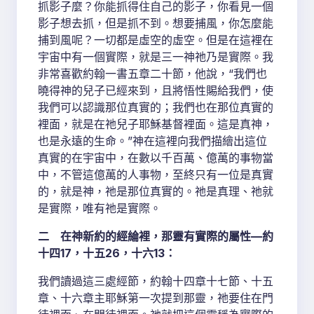
抓影子麼？你能抓得住自己的影子，你看見一個
影子想去抓，但是抓不到。想要捕風，你怎麼能
捕到風呢？一切都是虛空的虛空。但是在這裡在
宇宙中有一個實際，就是三一神祂乃是實際。我
非常喜歡約翰一書五章二十節，他說，“我們也
曉得神的兒子已經來到，且將悟性賜給我們，使
我們可以認識那位真實的；我們也在那位真實的
裡面，就是在祂兒子耶穌基督裡面。這是真神，
也是永遠的生命。”神在這裡向我們描繪出這位
真實的在宇宙中，在數以千百萬、億萬的事物當
中，不管這億萬的人事物，至終只有一位是真實
的，就是神，祂是那位真實的。祂是真理、祂就
是實際，唯有祂是實際。
二 在神新約的經綸裡，那靈有實際的屬性—約
十四17，十五26，十六13：
我們讀過這三處經節，約翰十四章十七節、十五
章、十六章主耶穌第一次提到那靈，祂要住在門