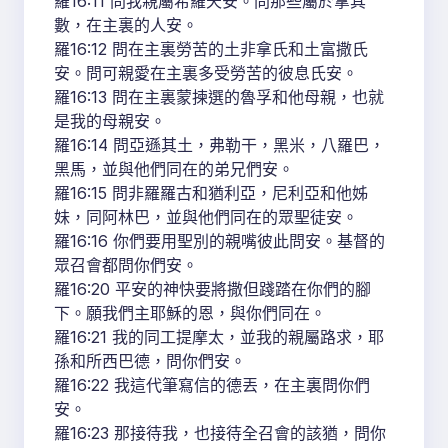
羅16:11 問我親屬希羅天安。問那些屬於拿其
數，在主裏的人安。
羅16:12 問在主裏勞苦的土非拿氏和土富撒氏
安。問可親愛在主裏多受勞苦的彼息氏安。
羅16:13 問在主裏蒙揀選的魯孚和他母親，也就
是我的母親安。
羅16:14 問亞遜其土，弗勒干，黑米，八羅巴，
黑馬，並與他們同在的弟兄們安。
羅16:15 問非羅羅古和猶利亞，尼利亞和他姊
妹，同阿林巴，並與他們同在的眾聖徒安。
羅16:16 你們要用聖別的親嘴彼此問安。基督的
眾召會都問你們安。
羅16:20 平安的神快要將撒但踐踏在你們的腳
下。願我們主耶穌的恩，與你們同在。
羅16:21 我的同工提摩太，並我的親屬路求，耶
孫和所西巴德，問你們安。
羅16:22 我這代筆寫信的德丟，在主裏問你們
安。
羅16:23 那接待我，也接待全召會的該猶，問你