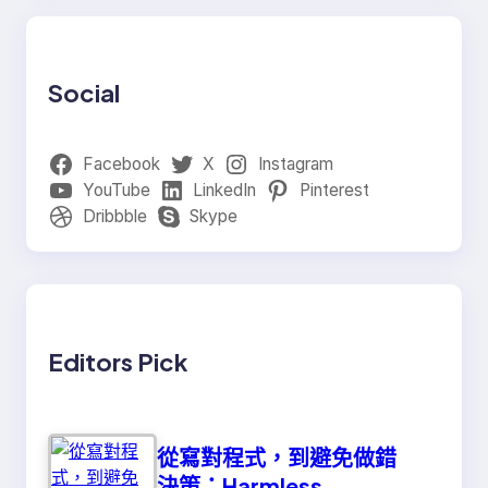
Social
Facebook
X
Instagram
YouTube
LinkedIn
Pinterest
Dribbble
Skype
Editors Pick
從寫對程式，到避免做錯
決策：Harmless