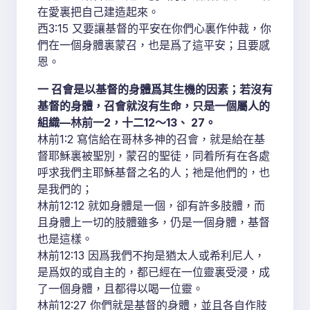
在愛裏把自己建造起來。
西3:15 又要讓基督的平安在你們心裏作仲裁，你
們在一個身體裏蒙召，也是爲了這平安；且要感
恩。
一 召會是以基督的身體爲其生機的因素；若沒有
基督的身體，召會就沒有生命，只是一個屬人的
組織—林前一2，十二12～13、 27。
林前1:2 寫信給在哥林多神的召會，就是給在基
督耶穌裏被聖別，蒙召的聖徒，同着所有在各處
呼求我們主耶穌基督之名的人；祂是他們的，也
是我們的；
林前12:12 就如身體是一個，卻有許多肢體，而
且身體上一切的肢體雖多，仍是一個身體，基督
也是這樣。
林前12:13 因爲我們不拘是猶太人或希利尼人，
是爲奴的或自主的，都已經在一位靈裏受浸，成
了一個身體，且都得以喝一位靈。
林前12:27 你們就是基督的身體，並且各自作肢