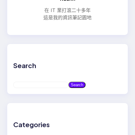
在 IT 業打滾二十多年
這是我的資訊筆記園地
Search
S
Search
e
a
r
c
h
Categories