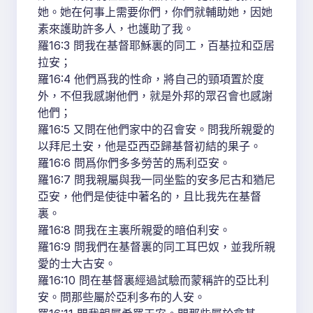
她。她在何事上需要你們，你們就輔助她，因她
素來護助許多人，也護助了我。
羅16:3 問我在基督耶穌裏的同工，百基拉和亞居
拉安；
羅16:4 他們爲我的性命，將自己的頸項置於度
外，不但我感謝他們，就是外邦的眾召會也感謝
他們；
羅16:5 又問在他們家中的召會安。問我所親愛的
以拜尼土安，他是亞西亞歸基督初結的果子。
羅16:6 問爲你們多多勞苦的馬利亞安。
羅16:7 問我親屬與我一同坐監的安多尼古和猶尼
亞安，他們是使徒中著名的，且比我先在基督
裏。
羅16:8 問我在主裏所親愛的暗伯利安。
羅16:9 問我們在基督裏的同工耳巴奴，並我所親
愛的士大古安。
羅16:10 問在基督裏經過試驗而蒙稱許的亞比利
安。問那些屬於亞利多布的人安。