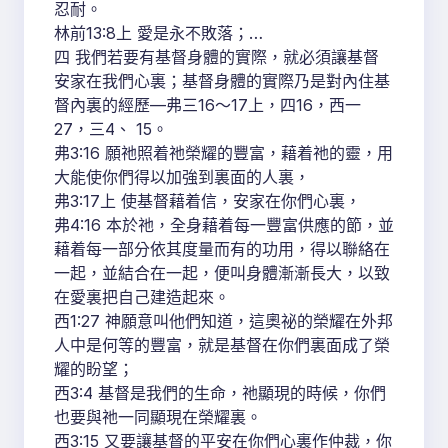
忍耐。
林前13:8上 愛是永不敗落；…
四 我們若要有基督身體的實際，就必須讓基督
安家在我們心裏；基督身體的實際乃是對內住基
督內裏的經歷—弗三16～17上，四16，西一
27，三4、 15。
弗3:16 願祂照着祂榮耀的豐富，藉着祂的靈，用
大能使你們得以加強到裏面的人裏，
弗3:17上 使基督藉着信，安家在你們心裏，
弗4:16 本於祂，全身藉着每一豐富供應的節，並
藉着每一部分依其度量而有的功用，得以聯絡在
一起，並結合在一起，便叫身體漸漸長大，以致
在愛裏把自己建造起來。
西1:27 神願意叫他們知道，這奧祕的榮耀在外邦
人中是何等的豐富，就是基督在你們裏面成了榮
耀的盼望；
西3:4 基督是我們的生命，祂顯現的時候，你們
也要與祂一同顯現在榮耀裏。
西3:15 又要讓基督的平安在你們心裏作仲裁，你