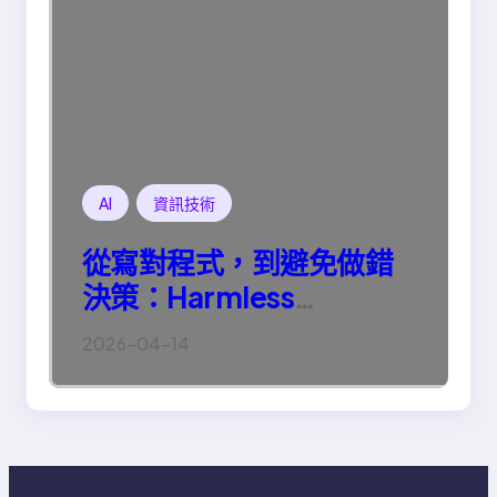
AI
資訊技術
從寫對程式，到避免做錯
決策：Harmless
Engineering 的真正意義
2026-04-14