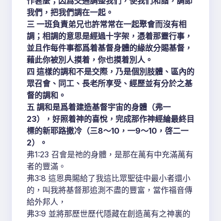
作甚麼；因爲交通調整我們，使我們和諧，調節
我們，把我們調在一起。
三 一班負責弟兄也許常常在一起聚會而沒有相
調；相調的意思是經過十字架，憑着那靈行事，
並且作每件事都爲着基督身體的緣故分賜基督，
藉此你被別人摸着，你也摸着別人。
四 這樣的調和不是交際，乃是個別肢體、區內的
眾召會、同工、長老所享受、經歷並有分於之基
督的調和。
五 調和是爲着建造基督宇宙的身體（弗一
23），好照着神的喜悅，完成那作神經綸最終目
標的新耶路撒冷（三8～10，一9～10，啓二一
2）。
弗1:23 召會是祂的身體，是那在萬有中充滿萬有
者的豐滿。
弗3:8 這恩典賜給了我這比眾聖徒中最小者還小
的，叫我將基督那追測不盡的豐富，當作福音傳
給外邦人，
弗3:9 並將那歷世歷代隱藏在創造萬有之神裏的