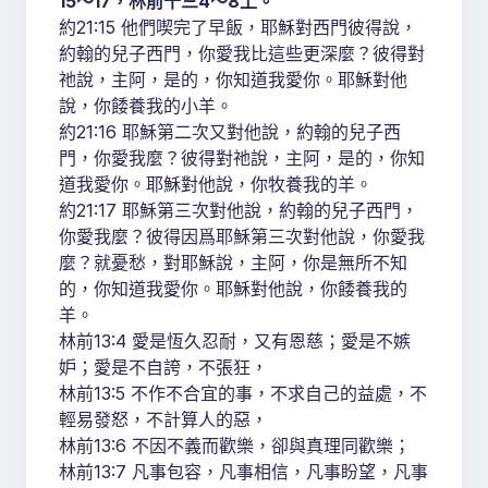
15～17，林前十三4～8上。
約21:15 他們喫完了早飯，耶穌對西門彼得說，
約翰的兒子西門，你愛我比這些更深麼？彼得對
祂說，主阿，是的，你知道我愛你。耶穌對他
說，你餧養我的小羊。
約21:16 耶穌第二次又對他說，約翰的兒子西
門，你愛我麼？彼得對祂說，主阿，是的，你知
道我愛你。耶穌對他說，你牧養我的羊。
約21:17 耶穌第三次對他說，約翰的兒子西門，
你愛我麼？彼得因爲耶穌第三次對他說，你愛我
麼？就憂愁，對耶穌說，主阿，你是無所不知
的，你知道我愛你。耶穌對他說，你餧養我的
羊。
林前13:4 愛是恆久忍耐，又有恩慈；愛是不嫉
妒；愛是不自誇，不張狂，
林前13:5 不作不合宜的事，不求自己的益處，不
輕易發怒，不計算人的惡，
林前13:6 不因不義而歡樂，卻與真理同歡樂；
林前13:7 凡事包容，凡事相信，凡事盼望，凡事