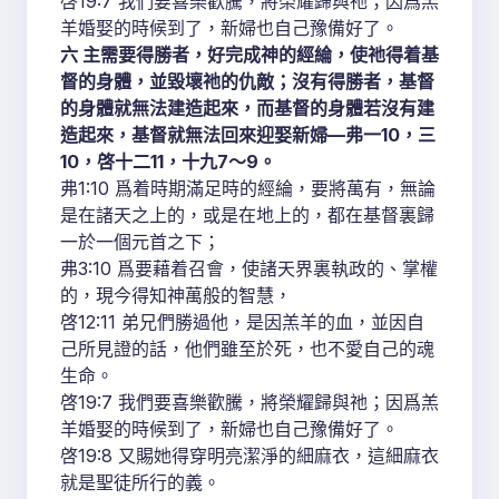
啓19:7 我們要喜樂歡騰，將榮耀歸與祂；因爲羔
羊婚娶的時候到了，新婦也自己豫備好了。
六 主需要得勝者，好完成神的經綸，使祂得着基
督的身體，並毀壞祂的仇敵；沒有得勝者，基督
的身體就無法建造起來，而基督的身體若沒有建
造起來，基督就無法回來迎娶新婦—弗一10，三
10，啓十二11，十九7～9。
弗1:10 爲着時期滿足時的經綸，要將萬有，無論
是在諸天之上的，或是在地上的，都在基督裏歸
一於一個元首之下；
弗3:10 爲要藉着召會，使諸天界裏執政的、掌權
的，現今得知神萬般的智慧，
啓12:11 弟兄們勝過他，是因羔羊的血，並因自
己所見證的話，他們雖至於死，也不愛自己的魂
生命。
啓19:7 我們要喜樂歡騰，將榮耀歸與祂；因爲羔
羊婚娶的時候到了，新婦也自己豫備好了。
啓19:8 又賜她得穿明亮潔淨的細麻衣，這細麻衣
就是聖徒所行的義。