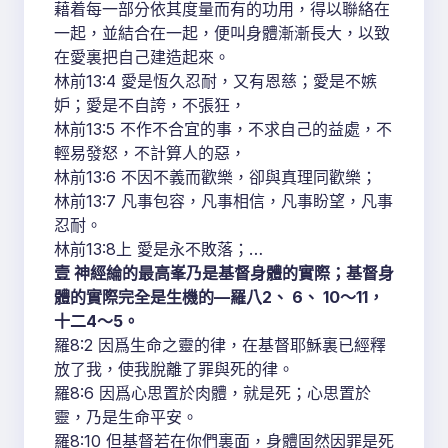
藉着每一部分依其度量而有的功用，得以聯絡在
一起，並結合在一起，便叫身體漸漸長大，以致
在愛裏把自己建造起來。
林前13:4 愛是恆久忍耐，又有恩慈；愛是不嫉
妒；愛是不自誇，不張狂，
林前13:5 不作不合宜的事，不求自己的益處，不
輕易發怒，不計算人的惡，
林前13:6 不因不義而歡樂，卻與真理同歡樂；
林前13:7 凡事包容，凡事相信，凡事盼望，凡事
忍耐。
林前13:8上 愛是永不敗落；…
壹 神經綸的最高峯乃是基督身體的實際；基督身
體的實際完全是生機的—羅八2、 6、 10～11，
十二4～5。
羅8:2 因爲生命之靈的律，在基督耶穌裏已經釋
放了我，使我脫離了罪與死的律。
羅8:6 因爲心思置於肉體，就是死；心思置於
靈，乃是生命平安。
羅8:10 但基督若在你們裏面，身體固然因罪是死