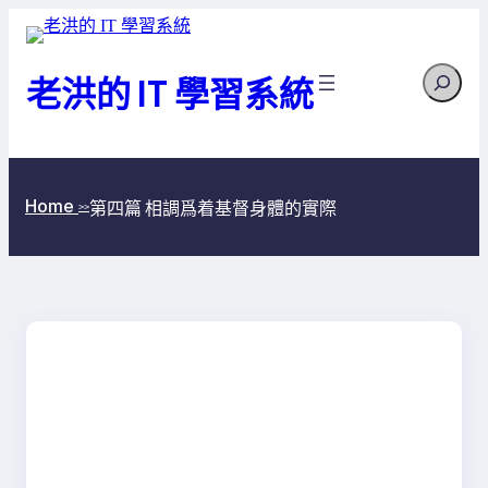
跳
至
Search
主
老洪的 IT 學習系統
要
內
容
Home
第四篇 相調爲着基督身體的實際
>>