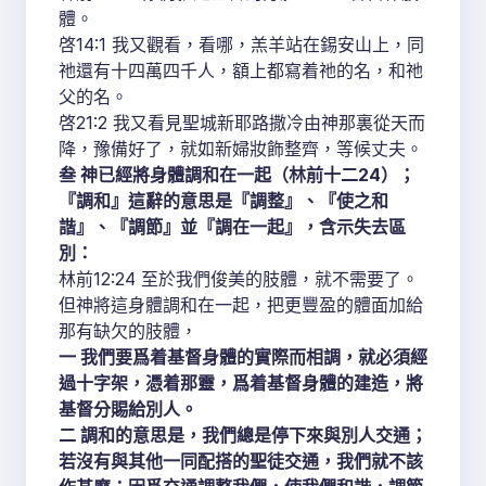
體。
啓14:1 我又觀看，看哪，羔羊站在錫安山上，同
祂還有十四萬四千人，額上都寫着祂的名，和祂
父的名。
啓21:2 我又看見聖城新耶路撒冷由神那裏從天而
降，豫備好了，就如新婦妝飾整齊，等候丈夫。
叁 神已經將身體調和在一起（林前十二24）；
『調和』這辭的意思是『調整』、『使之和
諧』、『調節』並『調在一起』，含示失去區
別：
林前12:24 至於我們俊美的肢體，就不需要了。
但神將這身體調和在一起，把更豐盈的體面加給
那有缺欠的肢體，
一 我們要爲着基督身體的實際而相調，就必須經
過十字架，憑着那靈，爲着基督身體的建造，將
基督分賜給別人。
二 調和的意思是，我們總是停下來與別人交通；
若沒有與其他一同配搭的聖徒交通，我們就不該