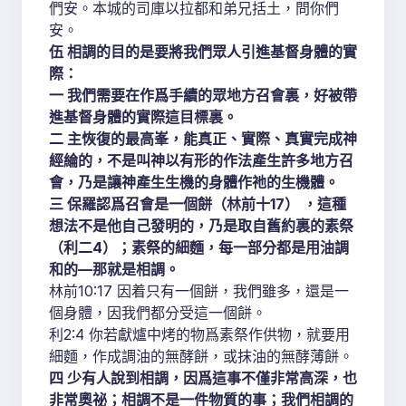
們安。本城的司庫以拉都和弟兄括土，問你們
安。
伍 相調的目的是要將我們眾人引進基督身體的實
際：
一 我們需要在作爲手續的眾地方召會裏，好被帶
進基督身體的實際這目標裏。
二 主恢復的最高峯，能真正、實際、真實完成神
經綸的，不是叫神以有形的作法產生許多地方召
會，乃是讓神產生生機的身體作祂的生機體。
三 保羅認爲召會是一個餅（林前十17） ，這種
想法不是他自己發明的，乃是取自舊約裏的素祭
（利二4）；素祭的細麵，每一部分都是用油調
和的—那就是相調。
林前10:17 因着只有一個餅，我們雖多，還是一
個身體，因我們都分受這一個餅。
利2:4 你若獻爐中烤的物爲素祭作供物，就要用
細麵，作成調油的無酵餅，或抹油的無酵薄餅。
四 少有人說到相調，因爲這事不僅非常高深，也
非常奧祕；相調不是一件物質的事；我們相調的