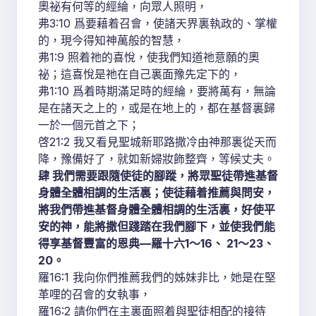
奧祕有何等的經綸，向眾人照明，
弗3:10 爲要藉着召會，使諸天界裏執政的、掌權
的，現今得知神萬般的智慧，
弗1:9 照着祂的喜悅，使我們知道祂意願的奧
祕；這喜悅是祂在自己裏面豫先定下的，
弗1:10 爲着時期滿足時的經綸，要將萬有，無論
是在諸天之上的，或是在地上的，都在基督裏歸
一於一個元首之下；
啓21:2 我又看見聖城新耶路撒冷由神那裏從天而
降，豫備好了，就如新婦妝飾整齊，等候丈夫。
肆 我們需要跟隨使徒的腳蹤，將眾聖徒帶進基督
身體全體相調的生活裏；使徒藉着推薦與問安，
將我們帶進基督身體全體相調的生活裏，好使平
安的神，能將撒但踐踏在我們腳下，並使我們能
得享基督豐富的恩典—羅十六1～16、 21～23、
20。
羅16:1 我向你們推薦我們的姊妹非比，她是在堅
革哩的召會的女執事，
羅16:2 請你們在主裏面照着與聖徒相配的接待