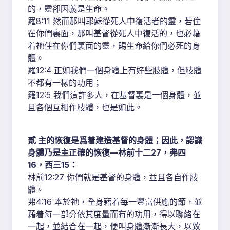
的，靈卻因義是生命。
羅8:11 然而那叫耶穌從死人中復活者的靈，若住
在你們裏面，那叫基督從死人中復活的，也必藉
着祂住在你們裏面的靈，賜生命給你們必死的身
體。
羅12:4 正如我們一個身體上有好些肢體，但肢體
不都有一樣的功用；
羅12:5 我們這許多人，在基督裏是一個身體，並
且各個互相作肢體，也是如此。
貳 主的恢復是爲着建造基督的身體；因此，認識
身體乃是主正確的恢復—林前十二27，弗四
16，西三15：
林前12:27 你們就是基督的身體，並且各自作肢
體。
弗4:16 本於祂，全身藉着每一豐富供應的節，並
藉着每一部分依其度量而有的功用，得以聯絡在
一起，並結合在一起，便叫身體漸漸長大，以致