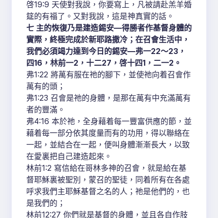
啓19:9 天使對我說，你要寫上，凡被請赴羔羊婚
筵的有福了。又對我說，這是神真實的話。
七 主的恢復乃是建造錫安—得勝者作基督身體的
實際，終極完成於新耶路撒冷；在召會生活中，
我們必須竭力達到今日的錫安—弗一22～23，
四16，林前一2，十二27，啓十四1，二一2。
弗1:22 將萬有服在祂的腳下，並使祂向着召會作
萬有的頭；
弗1:23 召會是祂的身體，是那在萬有中充滿萬有
者的豐滿。
弗4:16 本於祂，全身藉着每一豐富供應的節，並
藉着每一部分依其度量而有的功用，得以聯絡在
一起，並結合在一起，便叫身體漸漸長大，以致
在愛裏把自己建造起來。
林前1:2 寫信給在哥林多神的召會，就是給在基
督耶穌裏被聖別，蒙召的聖徒，同着所有在各處
呼求我們主耶穌基督之名的人；祂是他們的，也
是我們的；
林前12:27 你們就是基督的身體，並且各自作肢