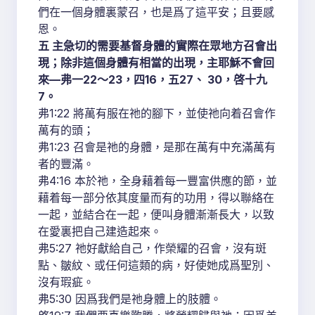
們在一個身體裏蒙召，也是爲了這平安；且要感
恩。
五 主急切的需要基督身體的實際在眾地方召會出
現；除非這個身體有相當的出現，主耶穌不會回
來—弗一22～23，四16，五27、 30，啓十九
7。
弗1:22 將萬有服在祂的腳下，並使祂向着召會作
萬有的頭；
弗1:23 召會是祂的身體，是那在萬有中充滿萬有
者的豐滿。
弗4:16 本於祂，全身藉着每一豐富供應的節，並
藉着每一部分依其度量而有的功用，得以聯絡在
一起，並結合在一起，便叫身體漸漸長大，以致
在愛裏把自己建造起來。
弗5:27 祂好獻給自己，作榮耀的召會，沒有斑
點、皺紋、或任何這類的病，好使她成爲聖別、
沒有瑕疵。
弗5:30 因爲我們是祂身體上的肢體。