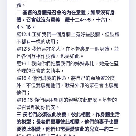
體。
二 基督的身體是召會的內在意義；如果沒有身
體，召會就沒有意義—羅十二4～5，十六1、
4、 16。
羅12:4 正如我們一個身體上有好些肢體，但肢體
不都有一樣的功用；
羅12:5 我們這許多人，在基督裏是一個身體，並
且各個互相作肢體，也是如此。
羅16:1 我向你們推薦我們的姊妹非比，她是在堅
革哩的召會的女執事，
羅16:4 他們爲我的性命，將自己的頸項置於度
外，不但我感謝他們，就是外邦的眾召會也感謝
他們；
羅16:16 你們要用聖別的親嘴彼此問安。基督的
眾召會都問你們安。
三 長老們必須彼此牧養，彼此相愛，作身體生活
的模型；長老們需要彼此相愛，他們的妻子也需
要彼此相愛，他們也需要愛彼此的兒女—約二一