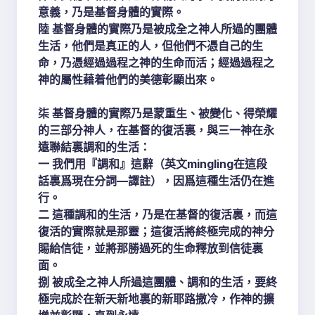
意義，乃是基督身體的實際。
陸 基督身體的實際乃是被成全之神人所過的團體
生活，他們是真正的人，但他們不憑自己的生
命，乃憑經過過程之神的生命而活；經過過程之
神的屬性藉着他們的美德彰顯出來。
柒 基督身體的實際乃是蒙重生、被變化、得榮耀
的三部分神人，在基督的復活裏，與三一神在永
遠聯結裏調和的生活：
一 我們用『調和』這辭（英文mingling在這段
話裏爲現在分詞—譯註），因爲這種生活仍在進
行。
二 這種調和的生活，乃是在基督的復活裏，而這
復活的實際就是那靈；這復活將終極完成的神分
賜給信徒，並將那勝過死的生命釋放到信徒裏
面。
捌 被成全之神人所過這團體、調和的生活，要終
極完成於在新天新地裏的新耶路撒冷，作神的擴