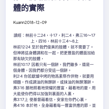
體的實際
Kuann
2018-12-09
讀經：林前十二24，十17，利二4，弗三16～17
上，四16，林前十三4～8上
林前12:24 至於我們俊美的肢體，就不需要了。
但神將這身體調和在一起，把更豐盈的體面加給
那有缺欠的肢體，
林前10:17 因着只有一個餅，我們雖多，還是一
個身體，因我們都分受這一個餅。
利2:4 你若獻爐中烤的物爲素祭作供物，就要用
細麵，作成調油的無酵餅，或抹油的無酵薄餅。
弗3:16 願祂照着祂榮耀的豐富，藉着祂的靈，用
大能使你們得以加強到裏面的人裏，
弗3:17上 使基督藉着信，安家在你們心裏，
弗4:16 本於祂，全身藉着每一豐富供應的節，並