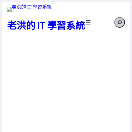
跳
至
Search
主
老洪的 IT 學習系統
要
內
容