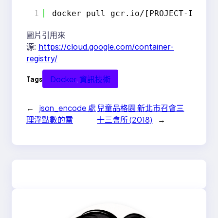
1
docker pull gcr.io/[PROJECT-ID]
/yo
圖片引用來
源:
https://cloud.google.com/container-
registry/
Docker
, 
資訊技術
Tags
←
json_encode 處
兒童品格園 新北市召會三
理浮點數的雷
十三會所 (2018)
→