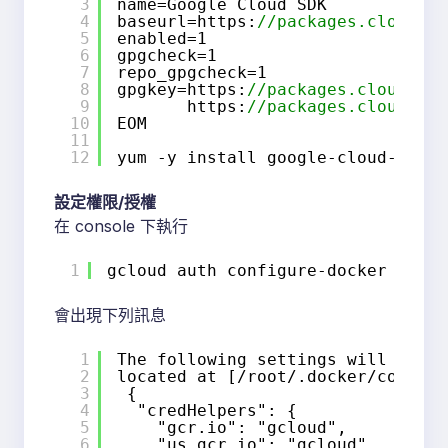
3
name=Google Cloud SDK
4
baseurl=https:
//packages.cloud.go
5
enabled=1
6
gpgcheck=1
7
repo_gpgcheck=1
8
gpgkey=https:
//packages.cloud.goo
9
https:
//packages.cloud.goo
10
EOM
11
12
yum -y install google-cloud-sdk
設定權限/授權
在 console 下執行
1
gcloud auth configure-docker
會出現下列訊息
1
The following settings will be ad
2
located at [/root/.docker/config.
3
{
4
"credHelpers": {
5
"gcr.io": "gcloud",
6
"us.gcr.io": "gcloud",