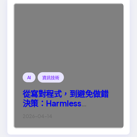
AI
資訊技術
從寫對程式，到避免做錯
決策：Harmless
Engineering 的真正意義
2026-04-14