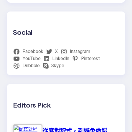
Social
Facebook
X
Instagram
YouTube
LinkedIn
Pinterest
Dribbble
Skype
Editors Pick
從寫對程式，到避免做錯