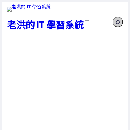
跳
至
Search
主
老洪的 IT 學習系統
要
內
容