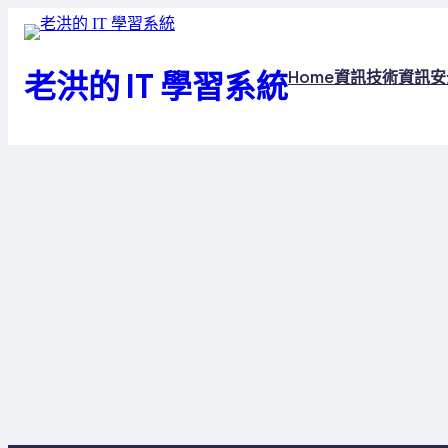
跳
至
主
老洪的 IT 學習系統
Home
資訊技術
資訊安
要
內
容