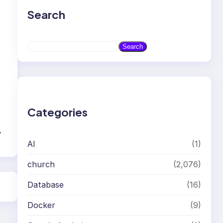
Search
S
Search
e
a
r
c
h
Categories
→
AI
(1)
church
(2,076)
Database
(16)
Docker
(9)