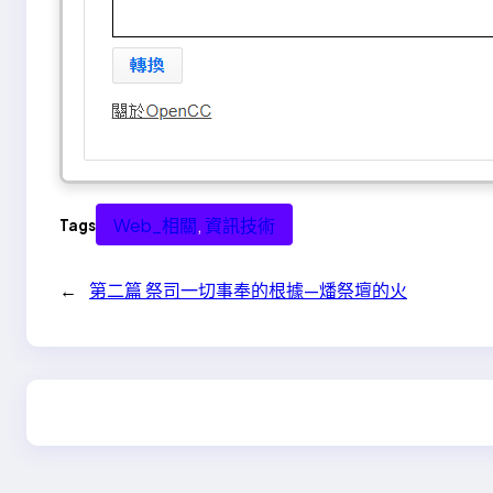
Web_相關
, 
資訊技術
Tags
←
第二篇 祭司一切事奉的根據—燔祭壇的火