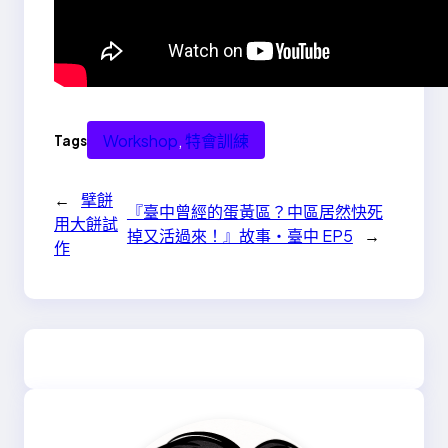
Workshop
, 
特會訓練
Tags
←
擘餅
『臺中曾經的蛋黃區？中區居然快死
用大餅試
掉又活過來！』故事‧臺中 EP5
→
作