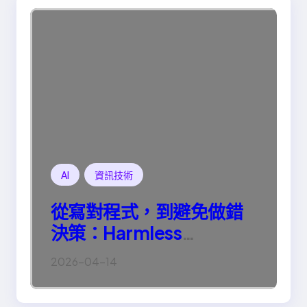
AI
資訊技術
從寫對程式，到避免做錯
決策：Harmless
Engineering 的真正意義
2026-04-14