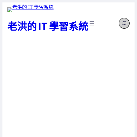
跳
至
Search
主
老洪的 IT 學習系統
要
內
容