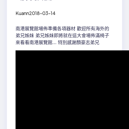
Kuann
2018-03-14
南港展覽館場佈準備各項器材 歡迎所有海外的
弟兄姊妹 弟兄姊妹即將就在這大會場佈滿椅子
來看看南港展覽館… 特別感謝顏豪志弟兄