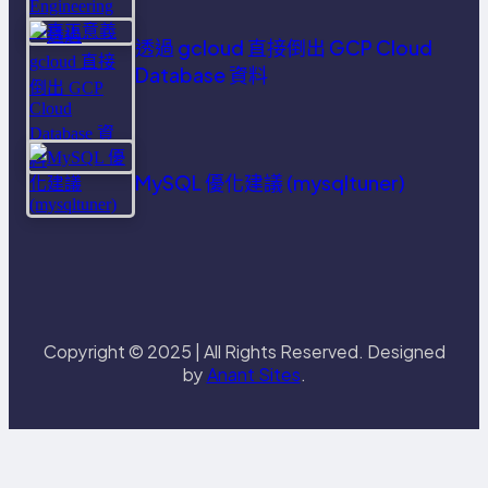
透過 gcloud 直接倒出 GCP Cloud
Database 資料
MySQL 優化建議 (mysqltuner)
Copyright © 2025 | All Rights Reserved. Designed
by
Anant Sites
.