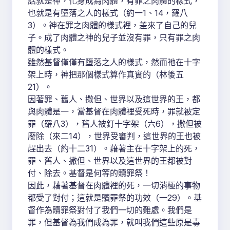
話就是神，化身成為肉體，有罪之肉體的樣式，
也就是有墮落之人的樣式（約一1、14，羅八
3）。神在罪之肉體的樣式裡，差來了自己的兒
子。成了肉體之神的兒子並沒有罪，只有罪之肉
體的樣式。
雖然基督僅僅有墮落之人的樣式，然而祂在十字
架上時，神把那個樣式算作真實的（林後五
21）。
因著罪、舊人、撒但、世界以及這世界的王，都
與肉體是一，當基督在肉體裡受死時，罪就被定
罪（羅八3），舊人被釘十字架（六6），撒但被
廢除（來二14），世界受審判，這世界的王也被
趕出去（約十二31）。藉著主在十字架上的死，
罪、舊人、撒但、世界以及這世界的王都被對
付、除去。基督是何等的贖罪祭！
因此，藉著基督在肉體裡的死，一切消極的事物
都受了對付；這就是贖罪祭的功效（一29）。基
督作為贖罪祭對付了我們一切的難處。我們是
罪，但基督為我們成為罪，就叫我們這些原是毒