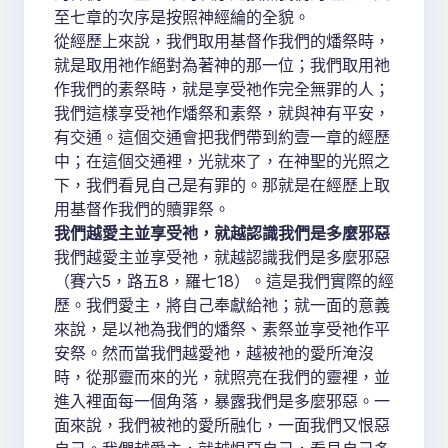
至七章的次序是按照神經綸的全貌。
從經歷上來說，我們取用基督作我們的燔祭時，
就是取用祂作絕對為著神的那一位；我們取用祂
作我們的素祭時，就是享受祂作完全無罪的人；
我們這樣享受祂作燔祭和素祭，就與神有平安，
有交通。這個交通會把我們帶到約壹一章的經歷
中；在這個交通裡，光就來了，在神聖的光照之
下，我們看見自己是有罪的。那就是在經歷上取
用基督作我們的贖罪祭。
我們越愛主並享受祂，就越認識我們是多麼邪惡
我們越愛主並享受祂，就越認識我們是多麼邪惡
（賽六5，路五8，羅七18）。這是我們實際的經
歷。我們愛主，將自己奉獻給祂；就一面的意義
來說，是以祂為我們的燔祭、素祭並享受祂作平
安祭。然而當我們越愛祂，越被祂的愛所淹沒
時，從那靈而來的光，就照亮在我們的靈裡，並
進入裡面每一個角落，暴露我們是多麼邪惡。一
面來說，我們被祂的愛所融化，一面我們又恨惡