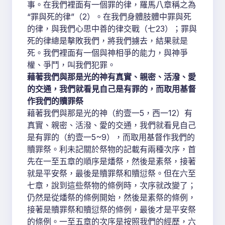
事。在我們裡面有一個罪的律，羅馬八章稱之為
“罪與死的律”（2）。在我們身體肢體中罪與死
的律，與我們心思中善的律交戰（七23）；罪與
死的律總是擊敗我們，將我們擄去，結果就是
死。我們裡面有一個與神相爭的能力，與神爭
權、爭鬥，叫我們犯罪。
藉著我們與那是光的神有真實、親密、活潑、愛
的交通，我們就看見自己是有罪的，而取用基督
作我們的贖罪祭
藉著我們與那是光的神（約壹一5，西一12）有
真實、親密、活潑、愛的交通，我們就看見自己
是有罪的（約壹一5~9），而取用基督作我們的
贖罪祭。利未記關於祭物的記載有兩種次序，首
先在一至五章的順序是燔祭，然後是素祭，接著
就是平安祭，最後是贖罪祭和贖愆祭。但在六至
七章，說到這些祭物的條例時，次序就改變了；
仍然是從燔祭的條例開始，然後是素祭的條例，
接著是贖罪祭和贖愆祭的條例，最後才是平安祭
的條例。一至五章的次序是按照我們的經歷，六