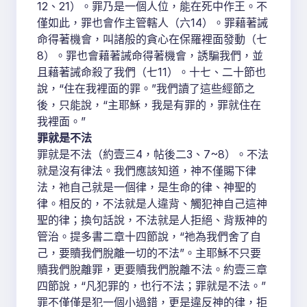
12、21）。罪乃是一個人位，能在死中作王。不
僅如此，罪也會作主管轄人（六14）。罪藉著誡
命得著機會，叫諸般的貪心在保羅裡面發動（七
8）。罪也會藉著誡命得著機會，誘騙我們，並
且藉著誡命殺了我們（七11）。十七、二十節也
說，“住在我裡面的罪。”我們讀了這些經節之
後，只能說，“主耶穌，我是有罪的，罪就住在
我裡面。”
罪就是不法
罪就是不法（約壹三4，帖後二3、7~8）。不法
就是沒有律法。我們應該知道，神不僅賜下律
法，祂自己就是一個律，是生命的律、神聖的
律。相反的，不法就是人違背、觸犯神自己這神
聖的律；換句話說，不法就是人拒絕、背叛神的
管治。提多書二章十四節說，“祂為我們舍了自
己，要贖我們脫離一切的不法”。主耶穌不只要
贖我們脫離罪，更要贖我們脫離不法。約壹三章
四節說，“凡犯罪的，也行不法；罪就是不法。”
罪不僅僅是犯一個小過錯，更是違反神的律，拒