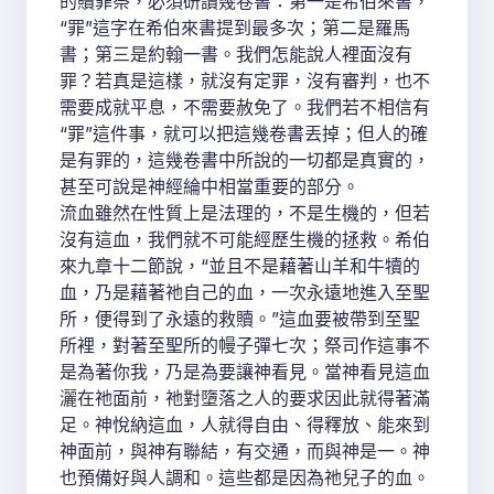
的贖罪祭，必須研讀幾卷書：第一是希伯來書，
“罪”這字在希伯來書提到最多次；第二是羅馬
書；第三是約翰一書。我們怎能說人裡面沒有
罪？若真是這樣，就沒有定罪，沒有審判，也不
需要成就平息，不需要赦免了。我們若不相信有
“罪”這件事，就可以把這幾卷書丟掉；但人的確
是有罪的，這幾卷書中所說的一切都是真實的，
甚至可說是神經綸中相當重要的部分。
流血雖然在性質上是法理的，不是生機的，但若
沒有這血，我們就不可能經歷生機的拯救。希伯
來九章十二節說，“並且不是藉著山羊和牛犢的
血，乃是藉著祂自己的血，一次永遠地進入至聖
所，便得到了永遠的救贖。”這血要被帶到至聖
所裡，對著至聖所的幔子彈七次；祭司作這事不
是為著你我，乃是為要讓神看見。當神看見這血
灑在祂面前，祂對墮落之人的要求因此就得著滿
足。神悅納這血，人就得自由、得釋放、能來到
神面前，與神有聯結，有交通，而與神是一。神
也預備好與人調和。這些都是因為祂兒子的血。