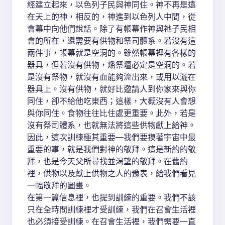
經建立起來，以色列子民與神同住。神不再是遠
在天上的神，相反的，神進到以色列人中間，從
會幕中向他們說話。除了有帳幕作神與祂子民相
會的所在，還需要有供物和祭司體系。若沒有這
兩件事，帳幕就是空洞的。雖然帳幕裡有各樣的
器具，但若沒有供物，燔祭壇必定是空洞的。若
是沒有祭物，就沒有血能夠流出來，或用以灑在
器具上。沒有供物，就好比邀請人到你家來與你
同住，卻不給他吃東西；這樣，大概沒有人會想
與你同住。食物往往比住處更重要。此外，若是
沒有祭司體系，也就無法將這些供物獻上給神。
因此，這次訓練極其重要—我們要摸著宇宙中最
重要的事，就是我們對神的敬拜。這是新約的敬
拜，也是今天父所尋找並渴望的敬拜。在舊約
裡，供物以及獻上供物之人的豫表，給我們看見
一幅敬拜的圖畫。
在第一篇信息裡，也提到訓練的重要。我們不該
只在全時間訓練裡才受訓練，我們在召會生活裡
也必須接受訓練。在召會生活裡，我們需要一直