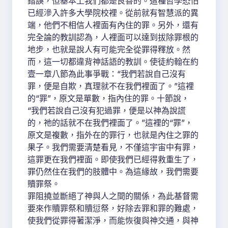
錯誤，但基本上我們都是良善的。這種哲學恐怕
已經滲入許多大學院校裡。從前就有智慧派的異
端，他們不相信人裡面有內住的罪。另外，還有
完全論的教訓認為，人裡面可以達到拔除罪根的
地步，也就是說人有可能完全從罪得釋放。然
而，這一切都違背神話語的教訓。使徒約翰在約
壹一章八節為此事爭戰：“我們若說自己沒有
罪，便是自欺，真理就不在我們裡面了。”這裡
的“罪”，原文是單數，指內住的罪。十節說，
“我們若說自己沒有犯過罪，便是以神為說謊
的，祂的話就不在我們裡面了。”這裡的“罪”，
原文是複數，指外在的罪行，也就是內住之罪的
果子。我們需要清楚看見，不僅這宇宙中有罪，
這罪更在我們裡面。即使我們已經得救重生了，
罪仍然住在我們的肢體中。為這緣故，我們需要
贖罪祭。
罪阻撓並斷絕了神與人之間的關係，為此基督需
要來作贖罪祭和贖愆祭，好除去罪和罪的難處，
使我們從罪得著潔淨，而能恢復與神交通，與神