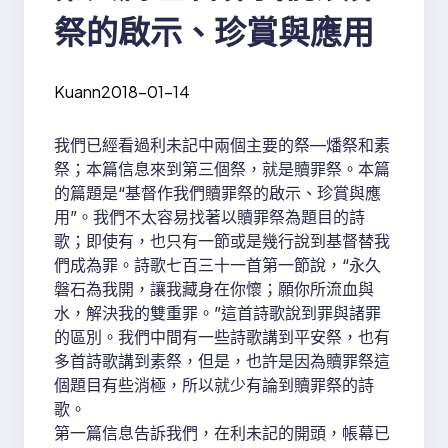
祭的啟示、珍賞與應用
Kuann
2018-01-14
我們已經看過利未記中兩個主要的祭—燔祭和素
祭；本篇信息來到第三個祭，就是贖罪祭。本篇
的篇題是“基督作我們贖罪祭的啟示、珍賞與應
用”。我們不太容易找著以贖罪祭為題目的詩
歌；即使有，也只有一節或是幾行說到基督替我
們成為罪。詩歌七百三十一首第一節說，“永久
磐石為我開，讓我藏身在你懷；願你所流血與
水，解決我的雙重罪。”這首詩歌說到罪與諸罪
的區別。我們中間有一些詩歌講到平安祭，也有
多首詩歌講到素祭，但是，也許是因為贖罪祭這
個題目有些消極，所以就少有論到贖罪祭的詩
歌。
第一篇信息告訴我們，在利未記的開頭，帳幕已