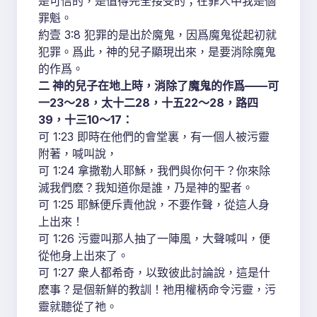
是可信的，是值得完全接受的；在罪人中我是個
罪魁。
約壹 3:8 犯罪的是出於魔鬼，因爲魔鬼從起初就
犯罪。爲此，神的兒子顯現出來，是要消除魔鬼
的作爲。
二 神的兒子在地上時，消除了魔鬼的作爲——可
一23～28，太十二28，十五22～28，路四
39，十三10～17：
可 1:23 即時在他們的會堂裏，有一個人被污靈
附著，喊叫說，
可 1:24 拿撒勒人耶穌，我們與你何干？你來除
滅我們麽？我知道你是誰，乃是神的聖者。
可 1:25 耶穌便斥責他說，不要作聲，從這人身
上出來！
可 1:26 污靈叫那人抽了一陣風，大聲喊叫，便
從他身上出來了。
可 1:27 衆人都希奇，以致彼此討論說，這是什
麽事？是個新鮮的教訓！祂用權柄命令污靈，污
靈就聽從了祂。