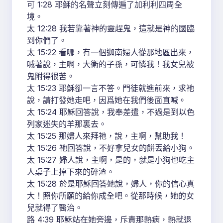
可 1:28 耶穌的名聲立刻傳遍了加利利四周全
境。
太 12:28 我若靠著神的靈趕鬼，這就是神的國臨
到你們了。
太 15:22 看哪，有一個迦南婦人從那地區出來，
喊著說，主啊，大衛的子孫，可憐我！我女兒被
鬼附得很苦。
太 15:23 耶穌卻一言不答。門徒就進前來，求祂
說，請打發她走吧，因爲她在我們後面直喊。
太 15:24 耶穌回答說，我奉差遣，不過是到以色
列家迷失的羊那裏去。
太 15:25 那婦人來拜祂，說，主啊，幫助我！
太 15:26 祂回答說，不好拿兒女的餅丟給小狗。
太 15:27 婦人說，主啊，是的，就是小狗也吃主
人桌子上掉下來的碎渣。
太 15:28 於是耶穌回答她說，婦人，你的信心真
大！照你所願的給你成全吧。從那時候，她的女
兒就得了醫治。
路 4:39 耶穌站在她旁邊，斥責那熱病，熱就退