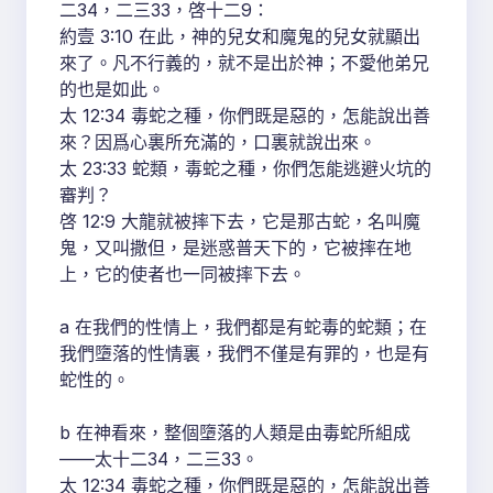
二34，二三33，啓十二9：
約壹 3:10 在此，神的兒女和魔鬼的兒女就顯出
來了。凡不行義的，就不是出於神；不愛他弟兄
的也是如此。
太 12:34 毒蛇之種，你們既是惡的，怎能說出善
來？因爲心裏所充滿的，口裏就說出來。
太 23:33 蛇類，毒蛇之種，你們怎能逃避火坑的
審判？
啓 12:9 大龍就被摔下去，它是那古蛇，名叫魔
鬼，又叫撒但，是迷惑普天下的，它被摔在地
上，它的使者也一同被摔下去。
a 在我們的性情上，我們都是有蛇毒的蛇類；在
我們墮落的性情裏，我們不僅是有罪的，也是有
蛇性的。
b 在神看來，整個墮落的人類是由毒蛇所組成
——太十二34，二三33。
太 12:34 毒蛇之種，你們既是惡的，怎能說出善