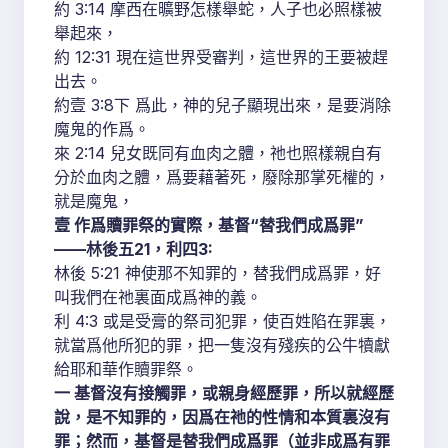
約 3:14 摩西在曠野怎樣舉蛇，人子也必照樣被
舉起來，
約 12:31 現在這世界受審判，這世界的王要被趕
出去。
約壹 3:8下 爲此，神的兒子顯現出來，是要消除
魔鬼的作爲。
來 2:14 兒女既同有血肉之體，祂也照樣親自有
分於血肉之體，爲要藉著死，廢除那掌死權的，
就是魔鬼，
壹 作爲贖罪祭的實際，基督“替我們成爲罪”
——林後五21，利四3:
林後 5:21 神使那不知罪的，替我們成爲罪，好
叫我們在祂裏面成爲神的義。
利 4:3 或是受膏的祭司犯罪，使百姓陷在罪裏，
就當爲他所犯的罪，把一隻沒有殘疾的公牛犢獻
給耶和華作贖罪祭。
一 基督沒有接觸罪，或親身經歷罪，所以就經歷
說，是不知罪的，因爲在祂的性情和本質裏沒有
罪；然而，基督是替我們成爲罪（並非成爲有罪