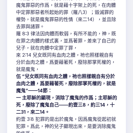
魔鬼罪惡的作爲，就是藉十字架上的死，在肉體
中定罪那惡者所起始的罪（羅八3）；毀滅罪的
權勢，就是魔鬼罪惡的性情（來二14），並且除
去罪與諸罪。
羅 8:3 律法因肉體而軟弱，有所不能的，神，既
在罪之肉體的樣式裏，並爲著罪，差來了自己的
兒子，就在肉體中定罪了罪，
來 2:14 兒女既同有血肉之體，祂也照樣親自有
分於血肉之體，爲要藉著死，廢除那掌死權的，
就是魔鬼，
伍 “兒女既同有血肉之體，祂也照樣親自有分於
血肉之體，爲要藉著死，廢除那掌死權的，就是
魔鬼”——14節：
一 主耶穌的顯現，消除了魔鬼的作爲；主耶穌的
死，廢除了魔鬼自己——約壹三8，約三14，十
二31，來二14。
約壹 3:8 犯罪的是出於魔鬼，因爲魔鬼從起初就
犯罪。爲此，神的兒子顯現出來，是要消除魔鬼