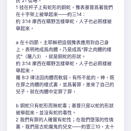
民 21 從略。
1 挂在杆子上有蛇形的銅蛇，豫表基督爲著我們
在十字架上被舉起來——約三14：
約 3:14 摩西在曠野怎樣舉蛇，人子也必照樣被
舉起來，
a 在十四節，主耶穌把這個豫表應用到自己身
上，表明祂成爲肉體，乃是成爲“罪之肉體的樣
式”（羅八3），就是銅蛇的形狀。
約 3:14 摩西在曠野怎樣舉蛇，人子也必照樣被
舉起來，
羅 8:3 律法因肉體而軟弱，有所不能的，神，既
在罪之肉體的樣式裏，並爲著罪，差來了自己的
兒子，就在肉體中定罪了罪，
b 銅蛇只有蛇形而無蛇毒；基督只是以蛇的形狀
被舉起來，並沒有蛇的毒性。
2 我們有罪的人確實有蛇性；在我們墮落的性情
裏，我們是古蛇魔鬼的兒女——約壹三10，太十