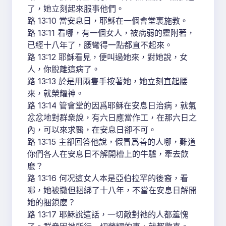
了，她立刻起來服事他們。
路 13:10 當安息日，耶穌在一個會堂裏施教。
路 13:11 看哪，有一個女人，被病弱的靈附著，
已經十八年了，腰彎得一點都直不起來。
路 13:12 耶穌看見，便叫過她來，對她說，女
人，你脫離這病了。
路 13:13 於是用兩隻手按著她，她立刻直起腰
來，就榮耀神。
路 13:14 管會堂的因爲耶穌在安息日治病，就氣
忿忿地對群衆說，有六日應當作工，在那六日之
內，可以來求醫，在安息日卻不可。
路 13:15 主卻回答他說，假冒爲善的人哪，難道
你們各人在安息日不解開槽上的牛驢，牽去飲
麽？
路 13:16 何况這女人本是亞伯拉罕的後裔，看
哪，她被撒但捆綁了十八年，不當在安息日解開
她的捆鎖麽？
路 13:17 耶穌說這話，一切敵對祂的人都羞愧