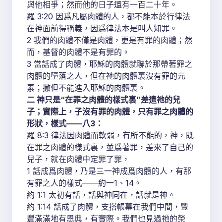
與他相爭；然而他的日子還有一百二十年。
羅 3:20 因爲凡屬肉體的人，都不能本於行律法
在神面前得稱義，因爲律法本是叫人知罪。
2 我們的肉體不僅是肉體，更是有罪的肉體；然
而，基督的肉體不是有罪的。
3 當話成了肉體，耶穌的肉體就聯於那帶著罪之
肉體的墮落之人，但在祂的肉體裏沒有罪的元
素；撒但不能進入耶穌的肉體裏。
二 神只是“在罪之肉體的樣式裏”差遣祂的兒
子；實際上，子沒有罪的肉體，只有罪之肉體的
形狀，樣式——八3：
羅 8:3 律法因肉體而軟弱，有所不能的，神，既
在罪之肉體的樣式裏，並爲著罪，差來了自己的
兒子，就在肉體中定罪了罪，
1 話成爲肉體，乃是三一神成爲肉體的人，有那
有罪之人的樣式——約一1、14。
約 1:1 太初有話，話與神同在，話就是神。
約 1:14 話成了肉體，支搭帳幕在我們中間，豐
豐滿滿地有恩典，有實際。我們也見過祂的榮