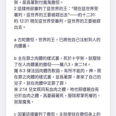
架，是爲著對付魔鬼撒但。
2 這樣祂就審判了這世界的王：“現在這世界受
審判，這世界的王要被趕出去”——約十二31:
約 12:31 現在這世界受審判，這世界的王要被趕
出去。
a 古蛇撒但，世界的王，已將他自己注射到人的
肉體裏。
b 主在罪之肉體的樣式裏，死於十字架，就廢除
了在人肉體裏的撒但——羅八3，來二14。
羅 8:3 律法因肉體而軟弱，有所不能的，神，既
在罪之肉體的樣式裏，並爲著罪，差來了自己的
兒子，就在肉體中定罪了罪，
來 2:14 兒女既同有血肉之體，祂也照樣親自有
分於血肉之體，爲要藉著死，廢除那掌死權的，
就是魔鬼，
c 因著這樣審判了撒但，主就使挂在撒但身上的