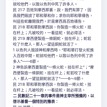
就咬他們，以致以色列中死了許多人。
民 21:7 百姓到摩西那裏，說，我們有罪了，因
爲我們毁謗了耶和華和你；求你向耶和華禱告，
叫這些蛇離開我們。於是摩西爲百姓禱告。
民 21:8 耶和華對摩西說，你製造一條火蛇，挂
在杆上；凡被咬的，一看這蛇，就必得活。
民 21:9 摩西便製造一條銅蛇，挂在杆上；蛇若
咬了什麽人，那人一望這銅蛇就活了。
1 以色列人毁謗神和摩西時，“耶和華打發火蛇進
入百姓中間，蛇就咬他們，以致以色列中死了許
多人”——6節。
2 神告訴摩西要製造“一條火蛇，挂在杆上”；“摩
西便製造一條銅蛇，挂在杆上；蛇若咬了什麽
人，那人一望這銅蛇就活了”——8～9節。
民 21:8 耶和華對摩西說，你製造一條火蛇，挂
在杆上；凡被咬的，一看這蛇，就必得活。
二 民數記二十一章的事件是神主宰所預備的，以
啓示基督一個特別的豫表：