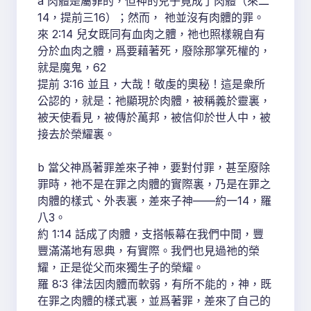
a 肉體是屬罪的，但神的兒子竟成了肉體（來二
14，提前三16）；然而， 祂並沒有肉體的罪。
來 2:14 兒女既同有血肉之體，祂也照樣親自有
分於血肉之體，爲要藉著死，廢除那掌死權的，
就是魔鬼，62
提前 3:16 並且，大哉！敬虔的奧秘！這是衆所
公認的，就是：祂顯現於肉體，被稱義於靈裏，
被天使看見，被傳於萬邦，被信仰於世人中，被
接去於榮耀裏。
b 當父神爲著罪差來子神，要對付罪，甚至廢除
罪時，祂不是在罪之肉體的實際裏，乃是在罪之
肉體的樣式、外表裏，差來子神——約一14，羅
八3。
約 1:14 話成了肉體，支搭帳幕在我們中間，豐
豐滿滿地有恩典，有實際。我們也見過祂的榮
耀，正是從父而來獨生子的榮耀。
羅 8:3 律法因肉體而軟弱，有所不能的，神，既
在罪之肉體的樣式裏，並爲著罪，差來了自己的