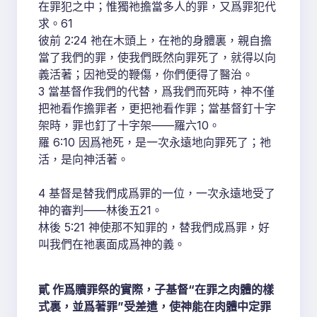
在罪犯之中；惟獨祂擔當多人的罪，又爲罪犯代
求。61
彼前 2:24 祂在木頭上，在祂的身體裏，親自擔
當了我們的罪，使我們既然向罪死了，就得以向
義活著；因祂受的鞭傷，你們便得了醫治。
3 當基督作我們的代替，爲我們而死時，神不僅
把祂看作擔罪者，更把祂看作罪；當基督釘十字
架時，罪也釘了十字架——羅六10。
羅 6:10 因爲祂死，是一次永遠地向罪死了；祂
活，是向神活著。
4 基督是替我們成爲罪的一位，一次永遠地受了
神的審判——林後五21。
林後 5:21 神使那不知罪的，替我們成爲罪，好
叫我們在祂裏面成爲神的義。
貳 作爲贖罪祭的實際，子基督“在罪之肉體的樣
式裏，並爲著罪”受差遣，使神能在肉體中定罪