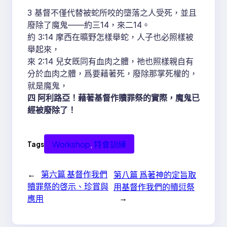
3 基督不僅代替被蛇所咬的墮落之人受死，並且
廢除了魔鬼——約三14，來二14。
約 3:14 摩西在曠野怎樣舉蛇，人子也必照樣被
舉起來，
來 2:14 兒女既同有血肉之體，祂也照樣親自有
分於血肉之體，爲要藉著死，廢除那掌死權的，
就是魔鬼，
四 阿利路亞！藉著基督作贖罪祭的實際，魔鬼已
經被廢除了！
Workshop
, 
特會訓練
Tags
←
第六篇 基督作我們
第八篇 爲著神的定旨取
贖罪祭的啓示、珍賞與
用基督作我們的贖愆祭
→
應用