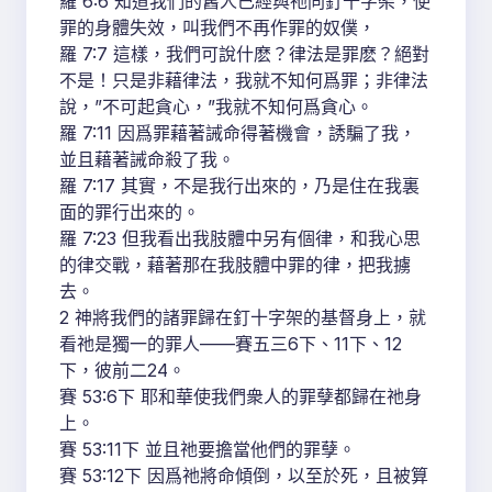
羅 6:6 知道我們的舊人已經與祂同釘十字架，使
罪的身體失效，叫我們不再作罪的奴僕，
羅 7:7 這樣，我們可說什麽？律法是罪麽？絕對
不是！只是非藉律法，我就不知何爲罪；非律法
說，”不可起貪心，”我就不知何爲貪心。
羅 7:11 因爲罪藉著誡命得著機會，誘騙了我，
並且藉著誡命殺了我。
羅 7:17 其實，不是我行出來的，乃是住在我裏
面的罪行出來的。
羅 7:23 但我看出我肢體中另有個律，和我心思
的律交戰，藉著那在我肢體中罪的律，把我擄
去。
2 神將我們的諸罪歸在釘十字架的基督身上，就
看祂是獨一的罪人——賽五三6下、11下、12
下，彼前二24。
賽 53:6下 耶和華使我們衆人的罪孽都歸在祂身
上。
賽 53:11下 並且祂要擔當他們的罪孽。
賽 53:12下 因爲祂將命傾倒，以至於死，且被算