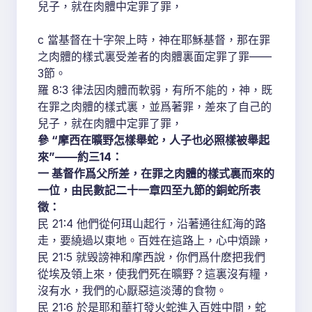
兒子，就在肉體中定罪了罪，
c 當基督在十字架上時，神在耶穌基督，那在罪
之肉體的樣式裏受差者的肉體裏面定罪了罪——
3節。
羅 8:3 律法因肉體而軟弱，有所不能的，神，既
在罪之肉體的樣式裏，並爲著罪，差來了自己的
兒子，就在肉體中定罪了罪，
參 “摩西在曠野怎樣舉蛇，人子也必照樣被舉起
來”——約三14：
一 基督作爲父所差，在罪之肉體的樣式裏而來的
一位，由民數記二十一章四至九節的銅蛇所表
徵：
民 21:4 他們從何珥山起行，沿著通往紅海的路
走，要繞過以東地。百姓在這路上，心中煩躁，
民 21:5 就毁謗神和摩西說，你們爲什麽把我們
從埃及領上來，使我們死在曠野？這裏沒有糧，
沒有水，我們的心厭惡這淡薄的食物。
民 21:6 於是耶和華打發火蛇進入百姓中間，蛇