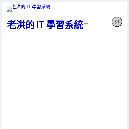
跳
至
Search
主
老洪的 IT 學習系統
要
內
容