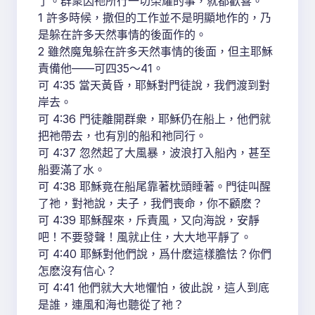
了。群衆因祂所行一切榮耀的事，就都歡喜。
1 許多時候，撒但的工作並不是明顯地作的，乃
是躲在許多天然事情的後面作的。
2 雖然魔鬼躲在許多天然事情的後面，但主耶穌
責備他——可四35～41。
可 4:35 當天黃昏，耶穌對門徒說，我們渡到對
岸去。
可 4:36 門徒離開群衆，耶穌仍在船上，他們就
把祂帶去，也有別的船和祂同行。
可 4:37 忽然起了大風暴，波浪打入船內，甚至
船要滿了水。
可 4:38 耶穌竟在船尾靠著枕頭睡著。門徒叫醒
了祂，對祂說，夫子，我們喪命，你不顧麽？
可 4:39 耶穌醒來，斥責風，又向海說，安靜
吧！不要發聲！風就止住，大大地平靜了。
可 4:40 耶穌對他們說，爲什麽這樣膽怯？你們
怎麽沒有信心？
可 4:41 他們就大大地懼怕，彼此說，這人到底
是誰，連風和海也聽從了祂？