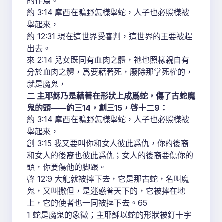
的作爲。
約 3:14 摩西在曠野怎樣舉蛇，人子也必照樣被
舉起來，
約 12:31 現在這世界受審判，這世界的王要被趕
出去。
來 2:14 兒女既同有血肉之體，祂也照樣親自有
分於血肉之體，爲要藉著死，廢除那掌死權的，
就是魔鬼，
二 主耶穌乃是藉著在形狀上成爲蛇，傷了古蛇魔
鬼的頭——約三14，創三15，啓十二9：
約 3:14 摩西在曠野怎樣舉蛇，人子也必照樣被
舉起來，
創 3:15 我又要叫你和女人彼此爲仇，你的後裔
和女人的後裔也彼此爲仇；女人的後裔要傷你的
頭，你要傷他的脚跟。
啓 12:9 大龍就被摔下去，它是那古蛇，名叫魔
鬼，又叫撒但，是迷惑普天下的，它被摔在地
上，它的使者也一同被摔下去。65
1 蛇是魔鬼的象徵；主耶穌以蛇的形狀被釘十字