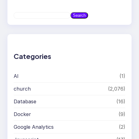
S
Search
e
a
r
c
h
Categories
AI
(1)
church
(2,076)
Database
(16)
Docker
(9)
Google Analytics
(2)