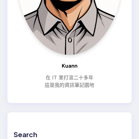
Kuann
在 IT 業打滾二十多年
這是我的資訊筆記園地
Search