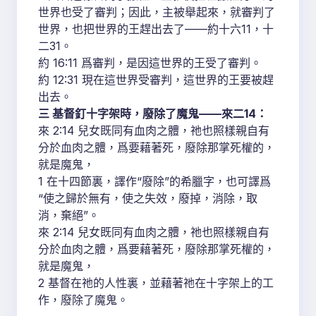
世界也受了審判；因此，主被舉起來，就審判了
世界，也把世界的王趕出去了——約十六11，十
二31。
約 16:11 爲審判，是因這世界的王受了審判。
約 12:31 現在這世界受審判，這世界的王要被趕
出去。
三 基督釘十字架時，廢除了魔鬼——來二14：
來 2:14 兒女既同有血肉之體，祂也照樣親自有
分於血肉之體，爲要藉著死，廢除那掌死權的，
就是魔鬼，
1 在十四節裏，譯作“廢除”的希臘字，也可譯爲
“使之歸於無有，使之失效，廢掉，消除，取
消，棄絕”。
來 2:14 兒女既同有血肉之體，祂也照樣親自有
分於血肉之體，爲要藉著死，廢除那掌死權的，
就是魔鬼，
2 基督在祂的人性裏，並藉著祂在十字架上的工
作，廢除了魔鬼。