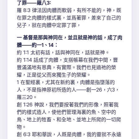
了罪——羅八3:
羅 8:3 律法因肉體而軟弱，有所不能的，神，既
在罪之肉體的樣式裏，並爲著罪，差來了自己的
兒子，就在肉體中定罪了罪，
一 基督是那與神同在，並且就是神的話，成了肉
體——約一1、14：
約 1:1 太初有話，話與神同在，話就是神。
約 1:14 話成了肉體，支搭帳幕在我們中間，豐
豐滿滿地有恩典，有實際。我們也見過祂的榮
耀，正是從父而來獨生子的榮耀。
1 在聖經裏，尤其在新約裏，肉體是指墮落的
人，不是指神原初所造的人——創一26，六3，
羅三20。
創 1:26 神說，我們要按著我們的形像，照著我
們的樣式造人，使他們管理海裏的魚、空中的
鳥、地上的牲畜、和全地、並地上所爬的一切爬
物。
創 6:3 耶和華說，人既是肉體，我的靈就不永遠