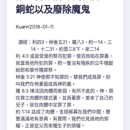
銅蛇以及廢除魔鬼
Kuann
2018-01-11
讀經：利四3，林後五21，羅八3，約一14，三
14，十二31，約壹三8下，來二14
利 4:3 或是受膏的祭司犯罪，使百姓陷在罪裏，
就當爲他所犯的罪，把一隻沒有殘疾的公牛犢獻
給耶和華作贖罪祭。
林後 5:21 神使那不知罪的，替我們成爲罪，好
叫我們在祂裏面成爲神的義。
羅 8:3 律法因肉體而軟弱，有所不能的，神，既
在罪之肉體的樣式裏，並爲著罪，差來了自己的
兒子，就在肉體中定罪了罪，
約 1:14 話成了肉體，支搭帳幕在我們中間，豐
豐滿滿地有恩典，有實際。我們也見過祂的榮
耀，正是從父而來獨生子的榮耀。