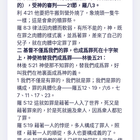
的），受神的審判——21節，羅八3。
利 4:21 他要把牛搬到營外燒了，象燒頭一隻牛
一樣；這是會衆的贖罪祭。
羅 8:3 律法因肉體而軟弱，有所不能的，神，既
在罪之肉體的樣式裏，並爲著罪，差來了自己的
兒子，就在肉體中定罪了罪，
二 基督不僅爲我們的罪，也成爲罪死在十字架
上，神使祂替我們成爲罪——林後五21：
林後 5:21 神使那不知罪的，替我們成爲罪，好
叫我們在祂裏面成爲神的義。
1 我們不僅是有罪的，我們就是罪；我們是罪的
構成，罪的具體化身——羅五12、19，六6，七
7、11、17、23。
羅 5:12 這就如罪是藉著一人入了世界，死又是
藉著罪來的，於是死就遍及衆人，因爲衆人都犯
了罪。
羅 5:19 藉著一人的悖逆，多人構成了罪人，照
樣，藉著一人的順從，多人也要構成義的了。