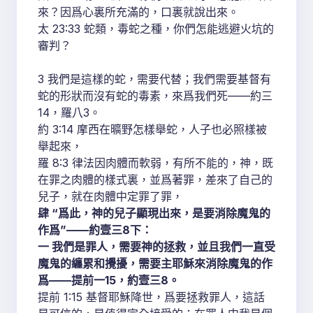
來？因爲心裏所充滿的，口裏就說出來。
太 23:33 蛇類，毒蛇之種，你們怎能逃避火坑的
審判？
3 我們是這樣的蛇，需要代替；我們需要基督有
蛇的形狀而沒有蛇的毒素，來爲我們死——約三
14，羅八3。
約 3:14 摩西在曠野怎樣舉蛇，人子也必照樣被
舉起來，
羅 8:3 律法因肉體而軟弱，有所不能的，神，既
在罪之肉體的樣式裏，並爲著罪，差來了自己的
兒子，就在肉體中定罪了罪，
肆 “爲此，神的兒子顯現出來，是要消除魔鬼的
作爲”——約壹三8下：
一 我們是罪人，需要神的拯救，並且我們一直受
魔鬼的纏累和攪擾，需要主耶穌來消除魔鬼的作
爲——提前一15，約壹三8。
提前 1:15 基督耶穌降世，爲要拯救罪人，這話