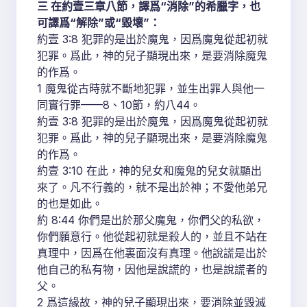
三 在約壹三章八節，譯爲“消除”的希臘字，也
可譯爲“解除”或“毀壞”：
約壹 3:8 犯罪的是出於魔鬼，因爲魔鬼從起初就
犯罪。爲此，神的兒子顯現出來，是要消除魔鬼
的作爲。
1 魔鬼從古時就不斷地犯罪，並生出罪人與他一
同實行罪——8、10節，約八44。
約壹 3:8 犯罪的是出於魔鬼，因爲魔鬼從起初就
犯罪。爲此，神的兒子顯現出來，是要消除魔鬼
的作爲。
約壹 3:10 在此，神的兒女和魔鬼的兒女就顯出
來了。凡不行義的，就不是出於神；不愛他弟兄
的也是如此。
約 8:44 你們是出於那父魔鬼，你們父的私欲，
你們願意行。他從起初就是殺人的，並且不站在
真理中，因爲在他裏面沒有真理。他說謊是出於
他自己的私有物，因他是說謊的，也是說謊者的
父。
2 爲這緣故，神的兒子顯現出來，要消除並毀滅