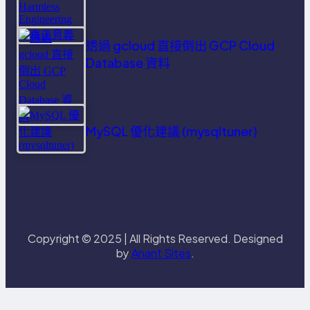
透過 gcloud 直接倒出 GCP Cloud
Database 資料
MySQL 優化建議 (mysqltuner)
Copyright © 2025 | All Rights Reserved. Designed
by
Anant Sites
.