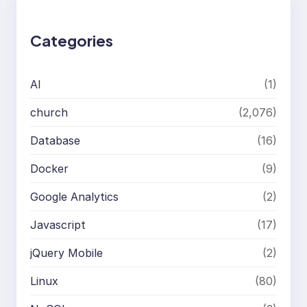
c
h
Categories
AI
(1)
church
(2,076)
Database
(16)
Docker
(9)
Google Analytics
(2)
Javascript
(17)
jQuery Mobile
(2)
Linux
(80)