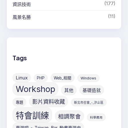
(177)
資訊技術
(11)
風景名勝
Tags
Linux
PHP
Web_相關
Windows
Workshop
其他
基礎造就
影片資料收藏
專題
新北市召會_-_汐止區
特會訓練
相調聚會
科學應用
臺灣吧_-_Taiwan_Bar_動畫臺灣史