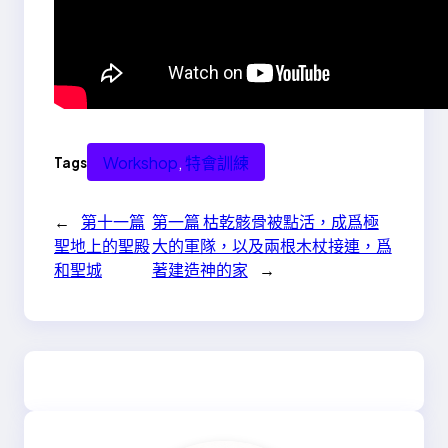
Workshop
, 
特會訓練
Tags
←
第十一篇
第一篇 枯乾骸骨被點活，成爲極
聖地上的聖殿
大的軍隊，以及兩根木杖接連，爲
和聖城
著建造神的家
→