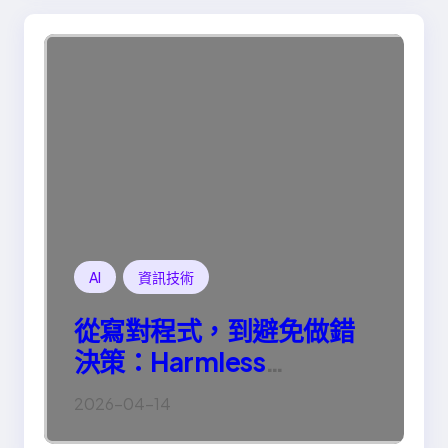
AI
資訊技術
從寫對程式，到避免做錯
決策：Harmless
Engineering 的真正意義
2026-04-14