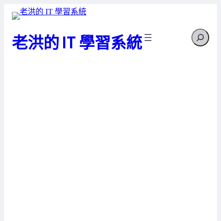
跳
至
Search
主
老洪的 IT 學習系統
要
內
容