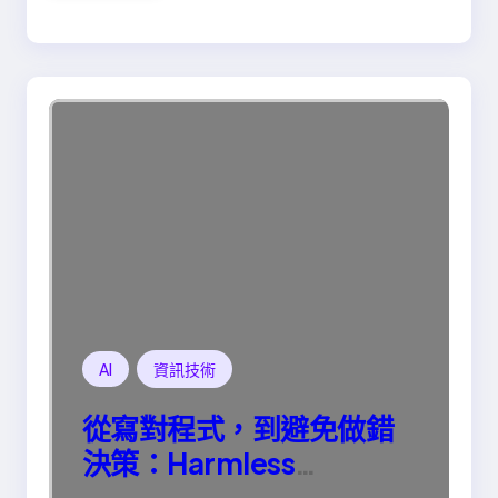
AI
資訊技術
從寫對程式，到避免做錯
決策：Harmless
Engineering 的真正意義