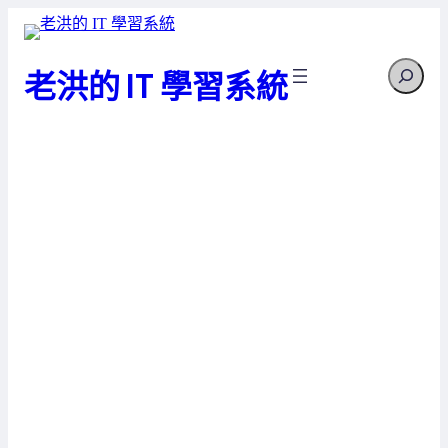
跳
至
Search
主
老洪的 IT 學習系統
要
內
容