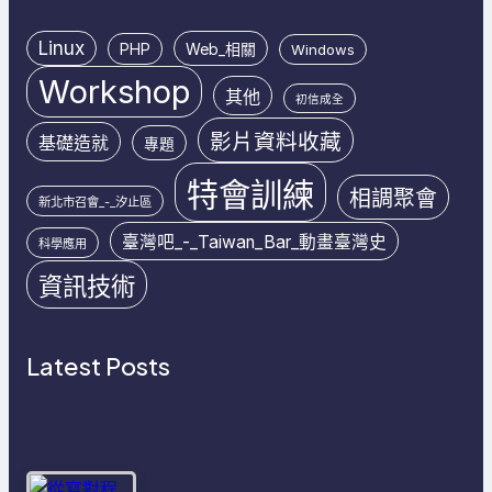
Linux
PHP
Web_相關
Windows
Workshop
其他
初信成全
影片資料收藏
基礎造就
專題
特會訓練
相調聚會
新北市召會_-_汐止區
臺灣吧_-_Taiwan_Bar_動畫臺灣史
科學應用
資訊技術
Latest Posts