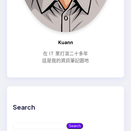
Kuann
在 IT 業打滾二十多年
這是我的資訊筆記園地
Search
S
Search