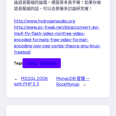
論語音壓縮的論壇。裡面很多高手喔！如果你做
語音壓縮的話，可以去那邊多討論研究喔！
http://www.hydrogenaudio.org
http://www.pc-freak.net/blog/convert-avi-
mp4-flv-flash-video-nonfree-video-
encoded-formats-free-video-format-
encoding-ogv-ogg-vorbis-theora-gnu-linux-
freebsd/
Vorbis
, 
資訊技術
Tags
←
MSSQL 2008
MongoDB 管理 －
with PHP 5.3
RockMongo
→