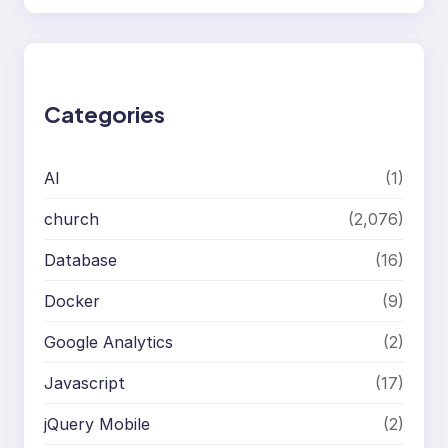
e
a
r
c
h
Categories
AI
(1)
church
(2,076)
Database
(16)
Docker
(9)
Google Analytics
(2)
Javascript
(17)
jQuery Mobile
(2)