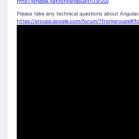
http://jsfiddle.net/johnlindquist/U3c2Q/
Please take any technical questions about AngularJ
https://groups.google.com/forum/?fromgroups#!f