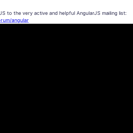
S to the very active and helpful AngularJS mailing list:
orum/angular