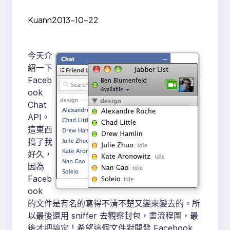
Kuann
2013-10-22
今天介
紹一下
Faceb
ook
Chat
API。
這東西
搞了我
好久，
因為
Faceb
ook
的文件是有名的寫得不清不楚又變來變去的。所
以最後還用 sniffer 去觀察封包，畫流程圖，最
後才把搞定！希望這個文件對開發 Facebook