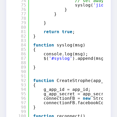
74
// set away
75
syslog(
'jid: '
+
76
}
77
}
78
79
}
80
81
return
true
;
82
}
83
84
function
syslog(msg)
85
{
86
console.log(msg);
87
$(
'#syslog'
).append(msg+
'<br
88
89
}
90
91
92
function
CreateStrophe(app_id, a
93
{
94
g_app_id = app_id;
95
g_app_secret = app_secret;
96
connectionFB = 
new
Strophe.C
97
connectionFB.facebookConnect
98
}
99
100
function
reconnect()