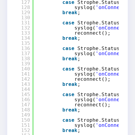
127
case
Strophe.Status.CONN
128
syslog(
'onConnect: C
129
break
;
130
131
case
Strophe.Status.CONN
132
syslog(
'onConnect: C
133
reconnect();
134
break
;
135
136
case
Strophe.Status.AUTH
137
syslog(
'onConnect: A
138
break
;
139
140
case
Strophe.Status.AUTH
141
syslog(
'onConnect: A
142
reconnect();
143
break
;
144
145
case
Strophe.Status.DISC
146
syslog(
'onConnect: D
147
reconnect();
148
break
;
149
150
case
Strophe.Status.DISC
151
syslog(
'onConnect: D
152
break
;