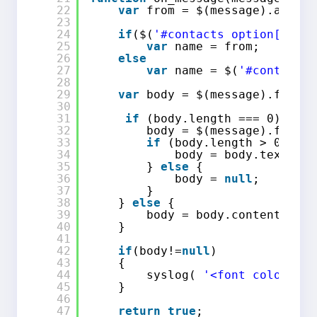
22
var
from = $(message).attr(
'
23
24
if
($(
'#contacts option[value
25
var
name = from;
26
else
27
var
name = $(
'#contacts 
28
29
var
body = $(message).find(
"
30
31
if
(body.length === 0) {
32
body = $(message).find(
'
33
if
(body.length > 0) {
34
body = body.text()
35
} 
else
{
36
body = 
null
;
37
}
38
} 
else
{
39
body = body.contents();
40
}
41
42
if
(body!=
null
)
43
{
44
syslog( 
'<font color="bl
45
}
46
47
return
true
;