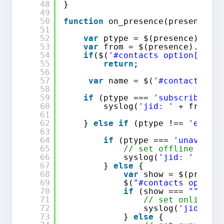
48
}
49
50
function
on_presence(presence) {
51
52
var
ptype = $(presence).attr
53
var
from = $(presence).attr(
54
if
($(
'#contacts option[value
55
return
;
56
57
var
name = $(
'#contacts opt
58
59
if
(ptype === 
'subscribe'
) {
60
syslog(
'jid: '
+ from + 
61
62
} 
else
if
(ptype !== 
'error'
63
64
if
(ptype === 
'unavailab
65
// set offline
66
syslog(
'jid: '
+ fro
67
} 
else
{
68
var
show = $(presenc
69
$(
"#contacts option[
70
if
(show === 
""
|| s
71
// set online
72
syslog(
'jid: '
+
73
} 
else
{