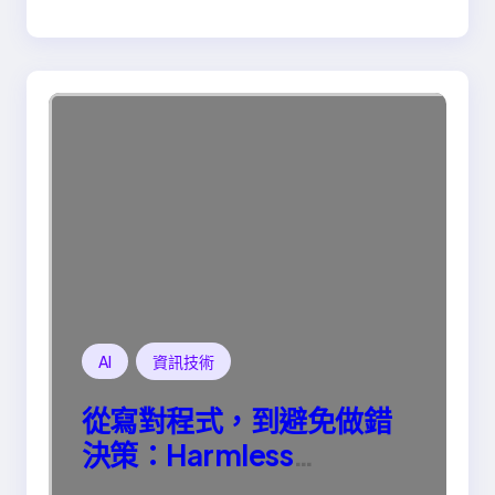
AI
資訊技術
從寫對程式，到避免做錯
決策：Harmless
Engineering 的真正意義