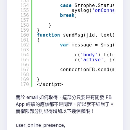
153
154
case
Strophe.Status.ATTA
155
syslog(
'onConnect: A
156
break
;
157
158
}
159
}
160
function
sendMsg(jid, text)
161
{
162
var
message = $msg({to: 
163
"typ
164
.c(
'body'
).t(text).u
165
.c(
'active'
, {xmlns:
166
167
connectionFB.send(messag
168
169
}
170
</script>
關於 email 如何取得，這部分只要是有開發 FB
App 經驗的應該都不是問題，所以就不細說了。
而權限部分則記得增加以下幾個權限！
user_online_presence,