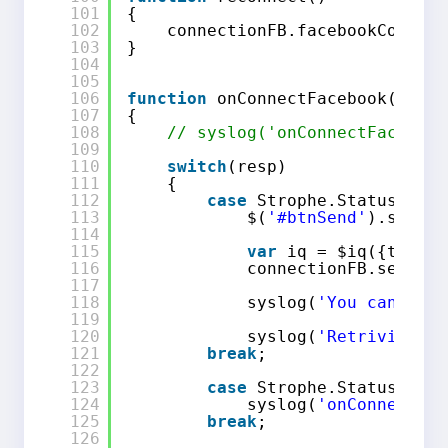
101
{
102
connectionFB.facebookConnect
103
}
104
105
106
function
onConnectFacebook(resp)
107
{
108
// syslog('onConnectFacebook
109
110
switch
(resp)
111
{
112
case
Strophe.Status.CONN
113
$(
'#btnSend'
).show(
'
114
115
var
iq = $iq({type: 
116
connectionFB.sendIQ(
117
118
syslog(
'You can send
119
120
syslog(
'Retriving co
121
break
;
122
123
case
Strophe.Status.ERRO
124
syslog(
'onConnect: E
125
break
;
126