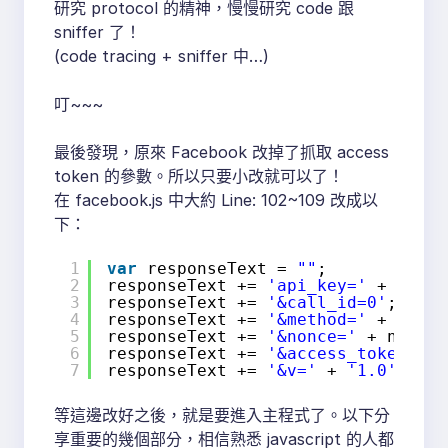
研究 protocol 的精神，慢慢研究 code 跟
sniffer 了！
(code tracing + sniffer 中…)
叮~~~
最後發現，原來 Facebook 改掉了抓取 access
token 的參數。所以只要小改就可以了！
在 facebook.js 中大約 Line: 102~109 改成以
下：
1
var
responseText = 
""
;
2
responseText += 
'api_key='
+ 
this
.
3
responseText += 
'&call_id=0'
;
4
responseText += 
'&method='
+ metho
5
responseText += 
'&nonce='
+ nonce;
6
responseText += 
'&access_token='
+
7
responseText += 
'&v='
+ 
'1.0'
;
等這邊改好之後，就是要進入主程式了。以下分
享重要的幾個部分，相信熟悉 javascript 的人都