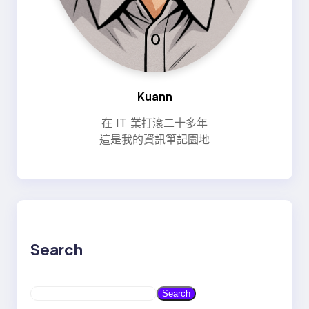
Kuann
在 IT 業打滾二十多年
這是我的資訊筆記園地
Search
S
Search
e