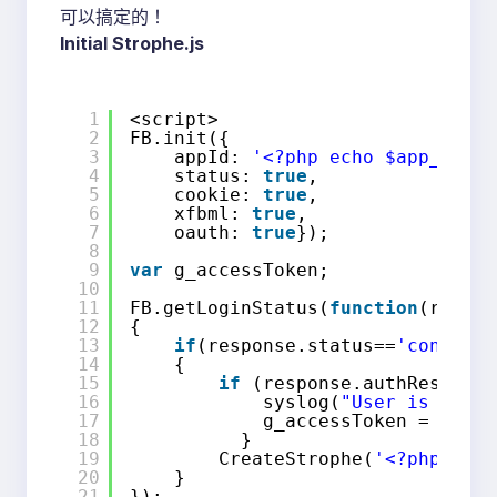
可以搞定的！
Initial Strophe.js
1
<script>
2
FB.init({ 
3
appId: 
'<?php echo $app_id;?>
4
status: 
true
, 
5
cookie: 
true
,
6
xfbml: 
true
,
7
oauth: 
true
});
8
9
var
g_accessToken;
10
11
FB.getLoginStatus(
function
(respon
12
{
13
if
(response.status==
'connecte
14
{
15
if
(response.authResponse
16
syslog(
"User is conne
17
g_accessToken = respo
18
}
19
CreateStrophe(
'<?php echo
20
}
21
});