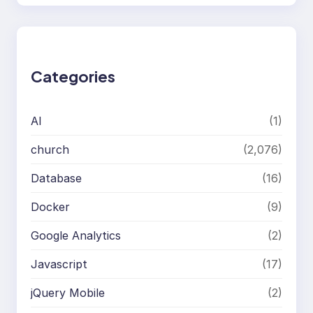
a
r
c
h
Categories
AI
(1)
church
(2,076)
Database
(16)
Docker
(9)
Google Analytics
(2)
Javascript
(17)
jQuery Mobile
(2)