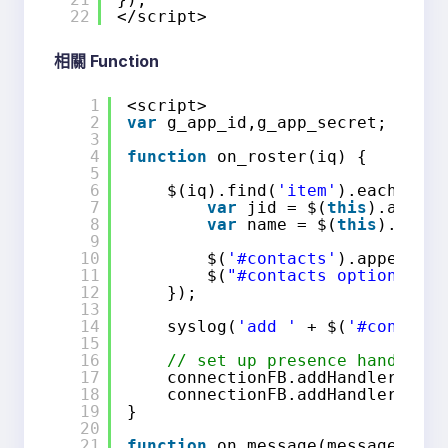
22
</script>
相關 Function​
1
<script>
2
var
g_app_id,g_app_secret;
3
4
function
on_roster(iq) {
5
6
$(iq).find(
'item'
).each(
func
7
var
jid = $(
this
).attr(
'
8
var
name = $(
this
).attr(
9
10
$(
'#contacts'
).append(
ne
11
$(
"#contacts option[valu
12
});
13
14
syslog(
'add '
+ $(
'#contacts
15
16
// set up presence handler a
17
connectionFB.addHandler(on_p
18
connectionFB.addHandler(on_m
19
}
20
21
function
on_message(message) {