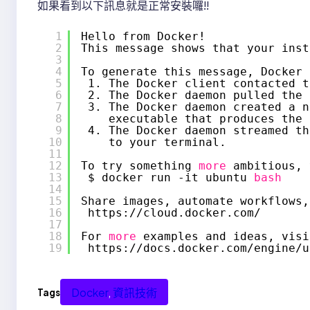
如果看到以下訊息就是正常安裝囉!!
1
Hello from Docker!
2
This message shows that your inst
3
4
To generate this message, Docker 
5
1. The Docker client contacted t
6
2. The Docker daemon pulled the 
7
3. The Docker daemon created a n
8
executable that produces the 
9
4. The Docker daemon streamed th
10
to your terminal.
11
12
To try something 
more
ambitious, 
13
$ docker run -it ubuntu 
bash
14
15
Share images, automate workflows,
16
https:
//cloud
.docker.com/
17
18
For 
more
examples and ideas, visi
19
https:
//docs
.docker.com
/engine/u
Docker
, 
資訊技術
Tags