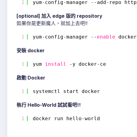
1
yum-config-manager --add-repo http
[optional] 加入 edge 版的 repository
如果你是更新魔人，就加上去吧!!
1
yum-config-manager --
enable
docker
安裝 docker
1
yum 
install
-y docker-ce
啟動 Docker
1
systemctl start docker
執行 Hello-World 試試看吧!!
1
docker run hello-world