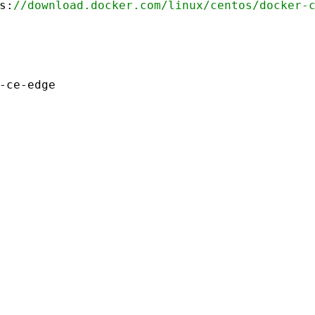
s:
//download.docker.com/linux/centos/docker-
-ce-edge