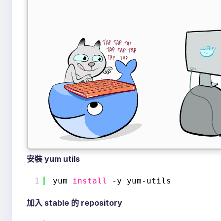
安裝 yum utils
1
yum 
install
-y yum-utils
加入 stable 的 repository