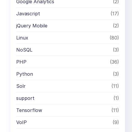
Google Analytics
(2)
Javascript
(17)
jQuery Mobile
(2)
Linux
(80)
NoSQL
(3)
t
PHP
(36)
Python
(3)
Solr
(11)
support
(1)
Tensorflow
(11)
VoIP
(9)