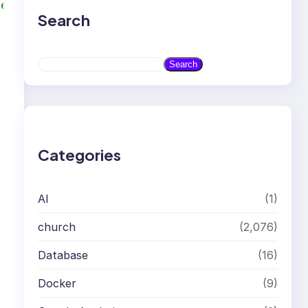
ce.repo
Search
S
Search
e
a
r
c
h
Categories
AI
(1)
church
(2,076)
Database
(16)
Docker
(9)