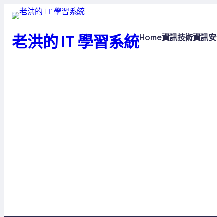
跳
至
主
老洪的 IT 學習系統
Home
資訊技術
資訊安
要
內
容