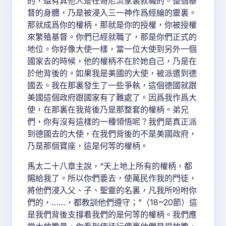
的，還有其他人是在哥尼流家裏就職的。整個基
督的身體，乃是被浸入三一神作爲經綸的靈裏。
那就成爲你的權柄，那就是你的授權，你被授權
來繁殖基督。你們已經就職了，那是你們正式的
地位。你好像大使一樣，當一位大使到另外一個
國家去的時候，他的權柄不在於她自己，乃是在
於他背後的。如果我是美國的大使，被派遣到德
國去。我在那裏發生了一些爭執，這個德國就跟
美國這個政府跟國家有了難處了。因爲我作爲大
使，在那裏在我背後乃是那整套的權柄。弟兄
們，你有沒有這樣的一種領悟呢？我們是真正派
到德國去的大使，在我們背後的不是美國政府，
乃是那個寶座，這是何等的權柄。
馬太二十八章主說，“天上地上所有的權柄，都
賜給我了。所以你們要去，使萬民作我的門徒，
將他們浸入父、子、聖靈的名裏，凡我所吩咐你
們的，……，都教訓他們遵守；”（18~20節）這
是我們背後支撐着我們的是何等的權柄。我們應