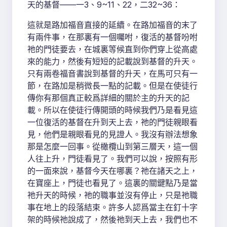
天的基督——一3、9~11、22，二32~36：
這就是路加福音直接的延續。在路加福音的末了
有兩件事，在那裏有一個囑咐，復活的基督吩咐
祂的門徒要去，在城裏等候直到你們穿上從高處
來的能力，然後有短短的記載說到基督的升天。
只有兩卷福音書說到基督的升天，在馬可只有一
節，在路加是稍微長一點的記載。但是在使徒行
傳你有那個真正較爲詳細的關於主的升天的記
載。所以在使徒行傳開頭的時候我們乃是看見這
一位復活的基督在升到天上去，祂的門徒親眼看
見，他們是親眼看見的見證人。我沒有辦法想象
那是怎麼一回事。從橄欖山到第三層天，這一個
人往上升，門徒看見了。我們可以說，按照有形
的一面來說，基督今天在哪裏？祂在諸天之上，
在寶座上，門徒也看見了。這裏的關鍵點乃是當
祂升天的時候，祂的職事並沒有停止，只是祂職
事在地上的段落結束。許多人認爲當主在釘十字
架的時候祂說成了，然後祂到天上去，我們也不