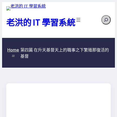
跳
至
Search
主
老洪的 IT 學習系統
要
內
容
第四篇 在升天基督天上的職事之下繁殖那復活的
Home
基督
>>