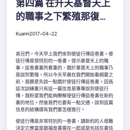
第四篇 在升天基督天上
的職事之下繁殖那復活
的基督
Kuann
2017-04-22
弟兄們，今天早上我們來到使徒行傳這卷書。使
徒行傳是很特別的一卷書，啓示基督天上的職
事。這卷書裏所着重的，關於基督天上的職事乃
是說到繁殖。所以今天早晨在我們開始看綱要之
前，我願意先說一點關於使徒行傳這卷書。因爲
這次訓練裏只有這一篇信息是專專說到使徒行
傳，我盼望我們能夠瞭解使徒行傳這卷書在新約
裏的地位。然後我們也要有一點交通，說到這篇
信息的結構還有我們要怎樣進行。
使徒行傳是非常特別的一卷書，讀新約的人很難
決定它應當是跟福音書擺在一起或是包括在書信