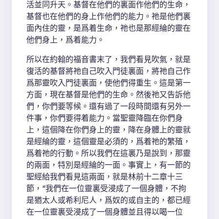
活並同升天。基督在他們的裏面作他們的生命，
基督也在他們的身上作他們的能力。祂是他們裏
面內住的靈，是爲着生命，祂也是那經綸的靈在
他們身上，爲着能力。
所以在約翰的福音書末了，我們看見吹氣，就是
復活的基督將祂自己吹入門徒裏面，將祂自己作
爲那靈吹入門徒裏面，使他們得重生。這是第一
方面，現在基督是他們的生命。然後祂又告訴他
們，你們要等候。還有過了一段時間還有另外一
件事，你們要得着能力。當聖靈降臨在你們身
上，這個降在你們身上的靈，降在身體上的靈就
是經綸的靈，這個靈是必須的，爲着祂的繁殖，
爲着祂的行動。所以我們在這裏乃是說到，那靈
的兩面，特別是經綸的一面。事實上，有一節的
聖經給我們看見這兩面，就是林前十二章十三
節，“我們在一位靈裏受浸成了一個身體，不拘
是猶太人或希利尼人，爲奴的或自主的，都已經
在一位靈裏受浸成了一個身體並且得以喝一位