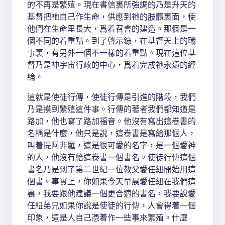
的不再是繁殖。現在書信裏所強調的乃是升天的
基督把祂自己作生命，供應到祂的肢體裏面，使
他們在生命里長大，爲着召會的建造。那個是一
個不同的着重點。到了啓示錄，在基督天上的職
事裏，有另外一個不一樣的着重點。現在這位基
督乃是神宇宙行政的中心，爲着完成祂永遠的經
綸。
這就是使徒行傳，使徒行傳是引進的階段，我們
乃是摸到繁殖這件事。行傳的著者我們都知道是
路加，他也寫了路加福音。他沒有寫出這卷書的
名稱是什麼，他只是說，這卷書是寫給那個人，
叫着提阿非羅，這是很可愛的名字，是一個愛神
的人，他沒有給這卷書一個書名。使徒行傳這個
書名乃是到了第二世紀一位教父愛任紐開始用這
個書。事實上，你如果今天早晨愛任紐在我們這
裏，我要跟他建議一個更合適的書名，我要說愛
任紐弟兄如果你說是使徒的行傳，人會得着一個
印象，這是人自己憑着作一些事來繁殖。什麼