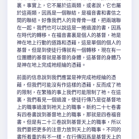
裏。事實上，它不屬於這兩類，或者說，它也屬
於這兩類，因爲是一個聯結，是福音書和書信之
間的聯結。好像我們人的背脊骨一樣，把兩端聯
在一起。我們也可以說這是一捲過渡的書，因爲
在時代的轉移。在福音書裏是個人的基督，祂是
神在地上行動的道路和憑藉，這是單個的個人的
基督。但是到使徒行傳就有一個轉移，現在有一
位團體的基督就是基督的身體，這基督的身體乃
是神在地上完成祂經綸的憑藉。
前面的信息說到我們應當是神完成祂經綸的憑
藉，但我們可能沒有作這樣的憑藉，反而成了祂
的限制，在繁殖的事上我們可能限制了祂。在這
裏，我們看見一個過渡，使徒行傳乃是從基督地
上的職事過渡到祂天上的職事。新約二十七卷書
有四卷書說到基督地上的職事，那就是四卷福音
書。但是有二十三卷說到基督天上的職事，所以
我們要把更多的注意力放到天上的職事。不同的
書所着重的有不一樣，在行傳因爲是基督天上的