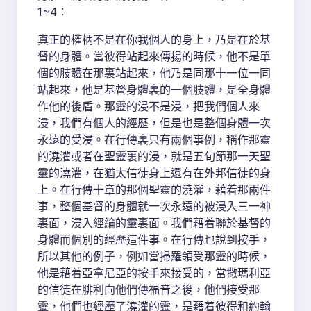
1~4：
真正的權柄不是在你我個人的身上，乃是在於基
督的身體。當彼得站起來傳揚的時候，他不是單
個的肢體在那裏站起來，他乃是同那十一位一同
站起來，他是基督身體裏的一個肢體，是全身體
作他的後盾。那靈的浸不是浸，把我們個人來
浸，我們有個人的經歷，但是也是整個身體一次
永遠的受浸。在行傳裏只有兩個事例，稱作那靈
的澆灌或者在聖靈裏的浸，就是五旬節那一天聖
靈的澆灌，在猶太信徒身上還有在外邦信徒的身
上。在行傳十章的那個聖靈的澆灌，藉着那兩件
事，整個基督的身體就一次永遠的被浸入三一神
裏面，浸入經綸的靈裏面。我們藉着聯於基督的
身體而個別的經歷這件事。在行傳也說到按手，
所以其他的例子，例如當掃羅領受那靈的時候，
他是藉着亞拿尼亞的按手來接受的，當撒瑪利亞
的信徒在腓利向他們傳福音之後，他們接受那
靈，他們也經歷了澆灌的靈，是藉着彼得和約翰