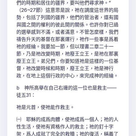
們的時期和居住的疆界，要叫他們尋求神。”
（26~27節）這意思是說，祂在調度這世界的局
勢，包括了列國的疆界，他們的管治者，還有國
與國之間的權利的彼此間的關係。也許你對已過
的選舉感到不滿，或者滿意。不管怎麼樣，我們
禱告升天的基督在那裏運行，祂作一些事是爲着
祂的經綸。我要加一節，但以理書二章二十一
節，乃是祂改變時期，祂廢王立王，是祂在那裏
廢王立王。弟兄們，你要知道祂是這樣的一位基
督，祂改變時候和時期，廢王立王，祂是神行
政，在地上這個行政的中心，來完成神的經綸。
b 神所高舉在自己右邊的這一位也是救主——
徒五31：
祂是元首，使祂能作救主。
㈠ 耶穌的成爲肉體，使祂成爲一個人；祂的人
性生活，使祂有資格作人的救主；祂的釘十字
架，爲人成就了完全的救贖；祂的復活，稱義了