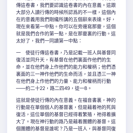
傳這卷書，我們要認識這卷書的內在意義。這跟
大部分人讀行傳的時候所認爲的不一樣，這個內
在的意義用我們剛纔所講的五個辭來表達。好，
現在來看第一中點。你可以在旁邊寫那靈，這個
就是我們合作的第一點，是在那靈裏的行動。這
太好了，我們一同讀第一中點：
一 使徒行傳這卷書，乃是記載一班人與基督同
復活並同升天，有基督在他們裏面作他們的生
命，並在他們身上作他們的能力和權柄；他們憑
裏面的三一神作他們的生命而活，並且憑三一神
在他們身上作他們的力量、能力和權柄而行動
——約二十22，路二四49，徒一8。
這就是使徒行傳的內在意義。在福音書裏，神的
行動是在單個個人的基督裏，但是藉着祂的死與
復活，這位單個的基督已經得着繁殖，祂得着擴
大了。現在神行動的路乃是藉着團體的基督。這
個團體的基督是誰呢？乃是一班人，與基督同復