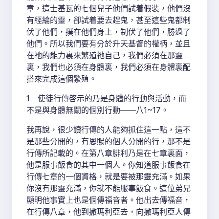
章，這士基瓦的七個兒子他們試着假裝，他們沒
有經綸的靈，卻試着要去趕鬼，甚至這些鬼都制
伏了他們，撲在他們身上，制伏了他們，勝過了
他們。所以我們要有分於升天基督的權柄，並且
在祂的能力裏來繁殖祂自己，我們必須在那靈
裏，我們也必須在身體裏，我們必須在身體裏配
搭來完成這個繁殖。
1 使徒行傳啓示的乃是身體的行動與活動，而
不是與身體無關的個別行動——八1~17。
我再說，很少讀行傳的人能夠抓住這一點，這不
是那些分開的，有恩賜的個人分開的行，那不是
行傳所記載的。在第八章腓利乃是在七章裏面，
他是服事飯食的其中一個人。你知道服事飯食在
行傳七章的一個資格，就是要被那靈充滿。如果
你沒有那靈充滿，你就不能服事飯食。這位弟兄
顯明他事實上也是個傳福音者。他出去傳福音，
在行傳八章，他到撒瑪利亞去，向撒瑪利亞人傳