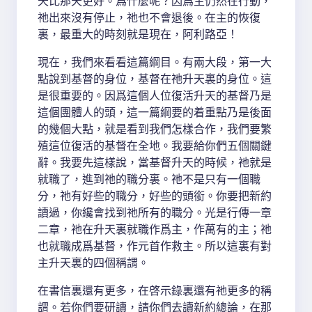
天比那天更好。爲什麼呢？因爲主仍然在行動，
祂出來沒有停止，祂也不會退後。在主的恢復
裏，最重大的時刻就是現在，阿利路亞！
現在，我們來看看這篇綱目。有兩大段，第一大
點說到基督的身位，基督在祂升天裏的身位。這
是很重要的。因爲這個人位復活升天的基督乃是
這個團體人的頭，這一篇綱要的着重點乃是後面
的幾個大點，就是看到我們怎樣合作，我們要繁
殖這位復活的基督在全地。我要給你們五個關鍵
辭。我要先這樣說，當基督升天的時候，祂就是
就職了，進到祂的職分裏。祂不是只有一個職
分，祂有好些的職分，好些的頭銜。你要把新約
讀過，你纔會找到祂所有的職分。光是行傳一章
二章，祂在升天裏就職作爲主，作萬有的主；祂
也就職成爲基督，作元首作救主。所以這裏有對
主升天裏的四個稱謂。
在書信裏還有更多，在啓示錄裏還有祂更多的稱
謂。若你們要研讀，請你們去讀新約總論，在那