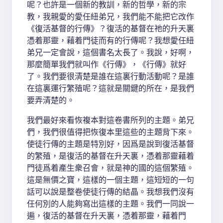
呢？也許是一個新的教訓，新的哲學，新的宗
教，我親愛的愛任紐弟兄，我們能不能把它改作
《復活基督的行傳》？復活的基督在祂的升天裏
憑着那靈，藉着門徒而有的行傳呢？我想愛任紐
弟兄一定會說，這個書名太長了。我說，好啊，
那麼簡單我們就叫作《行傳》，《行傳》就好
了。我們要很清楚是誰在這裏行動活動呢？是誰
在這裏運行繁殖呢？這就是關鍵的所在，是我們
要弄清楚的。
我們最好來看恢複本對這卷書所列的主題。弟兄
們，我們很值得把恢復本里這些的主題背下來。
使徒行傳的主題是特別好，因爲是說到復活基督
的繁殖，是復活的基督在升天裏，憑着那靈藉着
門徒爲着產生衆召會，就是神的國的這個繁殖。
這是無價之寶，這樣的一個主題，這短短的一句
話可以說是整卷使徒行傳的結晶。我想我們沒有
任何別的人能夠寫出這樣的主題。我們一同說一
遍，復活的基督在升天裏，憑着那靈，藉着門