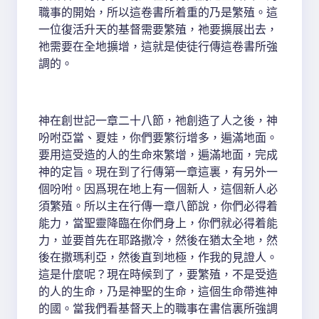
職事的開始，所以這卷書所着重的乃是繁殖。這
一位復活升天的基督需要繁殖，祂要擴展出去，
祂需要在全地擴增，這就是使徒行傳這卷書所強
調的。
神在創世記一章二十八節，祂創造了人之後，神
吩咐亞當、夏娃，你們要繁衍增多，遍滿地面。
要用這受造的人的生命來繁增，遍滿地面，完成
神的定旨。現在到了行傳第一章這裏，有另外一
個吩咐。因爲現在地上有一個新人，這個新人必
須繁殖。所以主在行傳一章八節說，你們必得着
能力，當聖靈降臨在你們身上，你們就必得着能
力，並要首先在耶路撒冷，然後在猶太全地，然
後在撒瑪利亞，然後直到地極，作我的見證人。
這是什麼呢？現在時候到了，要繁殖，不是受造
的人的生命，乃是神聖的生命，這個生命帶進神
的國。當我們看基督天上的職事在書信裏所強調