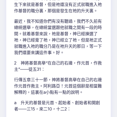
生下來就是基督，但是祂還沒有正式就職進入祂
作基督的職分裏，那個是發生在祂的升天裏。
最近，我不知道你們有沒有聽過，我們不久前有
總統選舉，在總統當選跟他就職之間有一段的時
間。就着基督來說，祂是基督，神已經揀選了
祂，神已經膏了祂，神已經立了祂，但是祂正式
就職進入祂的職分乃是在祂升天的那日，等一下
我們還要來講這件事。好。
2 神將基督高舉“在自己的右邊，作元首，作救
主”——徒五31：
行傳五章三十一節，神將基督高舉在自己的右邊
作元首作救主。阿利路亞！元首這個辭是相當難
解釋的，這裏在a小點有一點的說明。
a 升天的基督是元首、起始者、創始者和開創
者——三15，來二10，十二2：