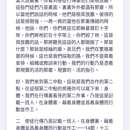
當大放膽量，你看到使徒行傳裏他們是很放膽，
這些門徒們乃是裏面，裏裏外外都滿有那靈，所
以當他們說話的時候，他們是極其放膽。彼得的
話是很剛強，一再一再的當他在那裏傳揚的時
候，他說，你們，你們將這位耶穌基督釘十字
架，你們將祂釘在十字架上，你們殺了祂，這是
很放膽的話。那將聽見這話的人都徵服了。那是
什麼？那就是經綸的靈。弟兄們，我們在繁殖基
督的時候，這也是我們採取的路，我們不是靠着
安排、組織或教訓來行動，我們的行動乃是憑着
那現實的活的那靈，現實的、活的指引。
好，我們來到第二中點，這就是我們合作的第二
點。在這個第二中點的旁邊你可以寫下來：身
體。我們在行傳裏看見的第二件事，乃是這是記
載一班人，在身體裏、藉着身體並爲着身體而行
動並作工。
二 使徒行傳乃是記載一班人，在身體裏、藉着
身體並爲着身體而行動並作工——14節，十三