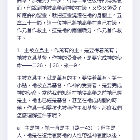
高舉，那是另外一步。行傳二章在彼得的傳揚裏
面，他說到祂被高舉到神的右邊，又從父領受了
所應許的聖靈，就把這靈澆灌在祂的身體上。五
章三十一節，這一位神已將祂高舉在自己右邊，
作元首作救主，這是祂的兩個職分，作元首作救
主。
1 主被立爲主，作萬有的主，是要得着萬有；
祂被立爲基督，作神的受膏者，是要完成神的使
命——二36，十36，來一9。
主被立爲主，就是萬有的主，要得着萬有。第一
小點，祂被立爲基督，作神的受膏者，是要完成
神的使命。當然我們知道在祂得高舉之前祂已經
是主，祂也已經是基督，甚至在祂成肉體的時
候，作爲一個嬰孩也被稱作主和基督。那麼我們
怎麼理解這件事呢？
a 主是神，祂一直是主（路一43）；但主是
人，祂是在復活裏將祂的人性帶進神裏面以後，