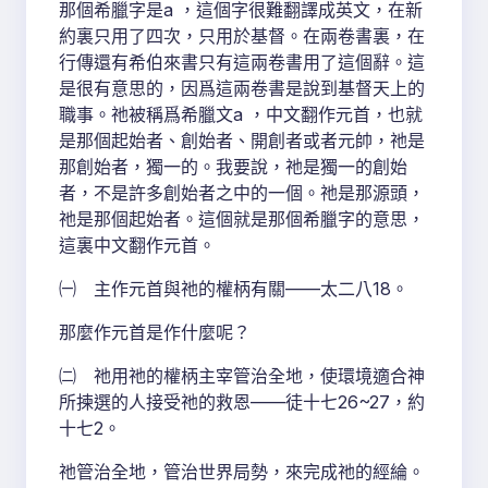
那個希臘字是a ，這個字很難翻譯成英文，在新
約裏只用了四次，只用於基督。在兩卷書裏，在
行傳還有希伯來書只有這兩卷書用了這個辭。這
是很有意思的，因爲這兩卷書是說到基督天上的
職事。祂被稱爲希臘文a ，中文翻作元首，也就
是那個起始者、創始者、開創者或者元帥，祂是
那創始者，獨一的。我要說，祂是獨一的創始
者，不是許多創始者之中的一個。祂是那源頭，
祂是那個起始者。這個就是那個希臘字的意思，
這裏中文翻作元首。
㈠ 主作元首與祂的權柄有關——太二八18。
那麼作元首是作什麼呢？
㈡ 祂用祂的權柄主宰管治全地，使環境適合神
所揀選的人接受祂的救恩——徒十七26~27，約
十七2。
祂管治全地，管治世界局勢，來完成祂的經綸。