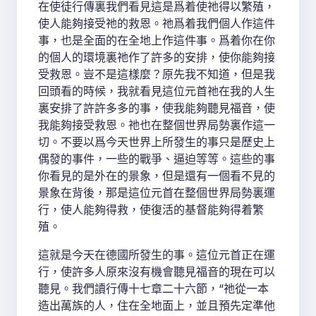
在使徒行傳裏我們看見這是爲着使祂得以繁殖，
使人能夠接受祂的救恩。祂爲着我們個人作這件
事，也是全面的在全地上作這件事。爲着你在你
的個人的環境裏祂作了許多的安排，使你能夠接
受救恩。豈不是這樣麼？原先我不知道，但是我
回頭看的時候，我就看見這位元首祂在我的人生
裏安排了許許多多的事，使我能夠聽見福音，使
我能夠接受救恩。祂也在整個世界局勢裏作這一
切。不要以爲今天世界上所發生的事只是歷史上
偶發的事件，一些的戰爭、逼迫等等。這些的事
你看見的是外在的景象，但是還有一個看不見的
景象在背後，那是這位元首在整個世界局勢裏運
行，使人能夠得救，使復活的基督能夠得着繁
殖。
這就是今天在德國所發生的事。這位元首正在運
行，使許多人原來沒有機會聽見福音的現在可以
聽見。我們讀行傳十七章二十六節，“祂從一本
造出萬族的人，住在全地面上，並且預先定準他