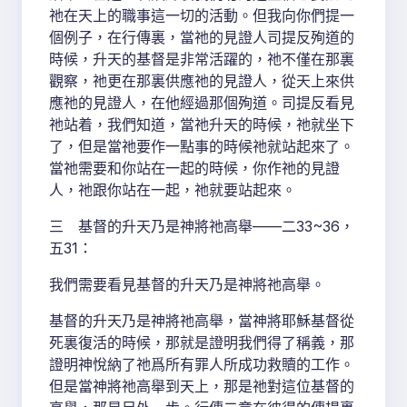
祂在天上的職事這一切的活動。但我向你們提一
個例子，在行傳裏，當祂的見證人司提反殉道的
時候，升天的基督是非常活躍的，祂不僅在那裏
觀察，祂更在那裏供應祂的見證人，從天上來供
應祂的見證人，在他經過那個殉道。司提反看見
祂站着，我們知道，當祂升天的時候，祂就坐下
了，但是當祂要作一點事的時候祂就站起來了。
當祂需要和你站在一起的時候，你作祂的見證
人，祂跟你站在一起，祂就要站起來。
三 基督的升天乃是神將祂高舉——二33~36，
五31：
我們需要看見基督的升天乃是神將祂高舉。
基督的升天乃是神將祂高舉，當神將耶穌基督從
死裏復活的時候，那就是證明我們得了稱義，那
證明神悅納了祂爲所有罪人所成功救贖的工作。
但是當神將祂高舉到天上，那是祂對這位基督的