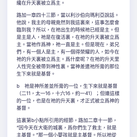
纔在升天裏被立爲主。
路加一章四十三節，當以利沙伯向瑪利亞說話。
他說，我主的母親竟然到我這裏來，這事怎麼會
臨到我？所以，在祂出生的時候祂已經是主。但
是主是人，祂是在復活裏，在祂的升天裏被立爲
主。當祂作爲神，祂一直是主。但是現在，弟兄
們，有一個人是主，有一個得榮耀的人，如今在
祂的升天裏被立爲主。爲什麼呢？在祂的升天里
人性完全被帶到神性裏。當神差遣祂所膏的那位
生下來就是基督。
b 祂是神所差並所膏的一位，生下來就是基督
（二11，太一16，十六16，約一41）；但連這樣
的一位，也是在祂的升天裏，才正式被立爲神的
基督。
這裏第b小點所引用的經節，路加二章十一節，
“因今天在大衛的城裏，爲你們生了救主，就是
主基督。”那一個小嬰孩就是主基督。所以祂從