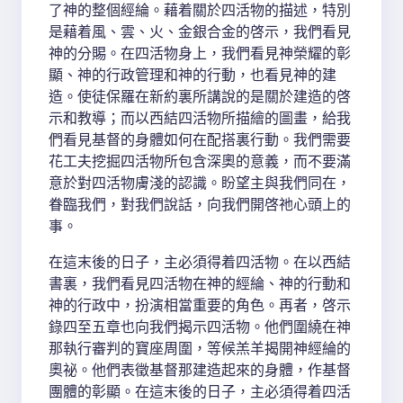
了神的整個經綸。藉着關於四活物的描述，特別
是藉着風、雲、火、金銀合金的啓示，我們看見
神的分賜。在四活物身上，我們看見神榮耀的彰
顯、神的行政管理和神的行動，也看見神的建
造。使徒保羅在新約裏所講說的是關於建造的啓
示和教導；而以西結四活物所描繪的圖畫，給我
們看見基督的身體如何在配搭裏行動。我們需要
花工夫挖掘四活物所包含深奧的意義，而不要滿
意於對四活物膚淺的認識。盼望主與我們同在，
眷臨我們，對我們說話，向我們開啓祂心頭上的
事。
在這末後的日子，主必須得着四活物。在以西結
書裏，我們看見四活物在神的經綸、神的行動和
神的行政中，扮演相當重要的角色。再者，啓示
錄四至五章也向我們揭示四活物。他們圍繞在神
那執行審判的寶座周圍，等候羔羊揭開神經綸的
奧祕。他們表徵基督那建造起來的身體，作基督
團體的彰顯。在這末後的日子，主必須得着四活