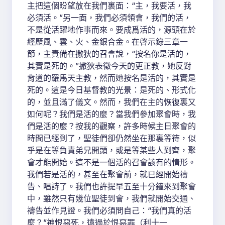
主把這個盼望放在我們裏面：“主，我要活，我
必須活。”另一面，我們必須領會，我們的活，
不是從活躍地作事而來。要成爲活的，源頭在於
經歷風、雲、火、金銀合金。在啓示錄三章一
節，主責備在撒狄的召會說，“按名你是活的，
其實是死的。”撒狄表徵今天的更正教，她反對
背道的羅馬天主教，然而她按名是活的，其實是
死的。這是今日基督教的光景：是死的、形式化
的，並且滿了儀文。然而，我們在主的恢復裏又
如何呢？我們是活的麼？當我們參加聚會時，我
們是活的麼？按我的觀察，許多時候主日聚會的
時間已經到了，聖徒們卻仍然坐在那裏等待，似
乎是在等負責弟兄開頭，或是等某些人到齊，聚
會才能開始。這不是一個活的召會該有的情形。
我們若是活的，甚至在聚會前，就已經開始禱
告、唱詩了。我們也許提早五至十分鐘來到聚會
中，雖然只有幾位聖徒到會，我們就開始交通、
禱告並作見證。我們必須問自己：“我們真的活
麼？”神恨惡死，遠過於恨惡罪（利十一