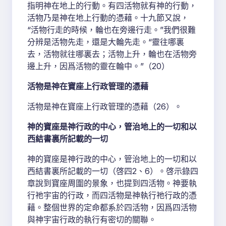
指明神在地上的行動。有四活物就有神的行動，
活物乃是神在地上行動的憑藉。十九節又說，
“活物行走的時候，輪也在旁邊行走。”我們很難
分辨是活物先走，還是大輪先走。“靈往哪裏
去，活物就往哪裏去；活物上升，輪也在活物旁
邊上升，因爲活物的靈在輪中。”（20）
活物是神在寶座上行政管理的憑藉
活物是神在寶座上行政管理的憑藉（26）。
神的寶座是神行政的中心，管治地上的一切和以
西結書裏所記載的一切
神的寶座是神行政的中心，管治地上的一切和以
西結書裏所記載的一切（啓四2、6）。啓示錄四
章說到寶座周圍的景象，也提到四活物。神要執
行祂宇宙的行政，而四活物是神執行祂行政的憑
藉。整個世界的定命都系於四活物，因爲四活物
與神宇宙行政的執行有密切的關聯。