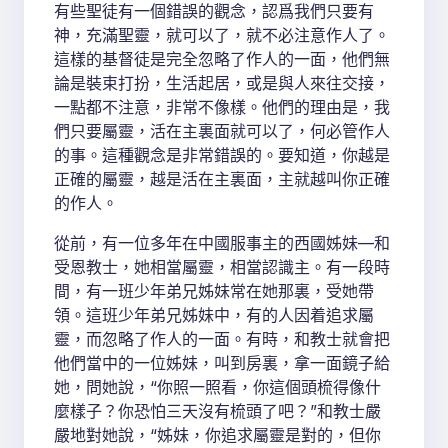
有些聖徒有一個錯誤的觀念，認爲我們只要有
神，充滿聖靈，就可以了，就不必注意作人了。
這樣的基督徒是完全忽略了作人的一面，他們無
論是裝束打扮，生活起居，或是與人來往交接，
一點都不注意，非常不像樣。他們的理由是，我
們只要屬靈，活在主裏面就可以了，何必管作人
的事。這種觀念是非常錯誤的。要知道，你越是
正確的屬靈，越是活在主裏面，主就越叫你正確
的作人。
從前，有一位多年在中國服事主的西國姊妹—和
受恩教士，她相當屬靈，相當認識主。有一段時
間，有一班少年弟兄姊妹常在她那裏，受她帶
領。這班少年弟兄姊妹中，有的人因着追求屬
靈，而忽略了作人的一面。有時，和教士就會把
他們當中的一位姊妹，叫到房裏，拿一面鏡子給
她，問她說，“你照一照看，你這個頭梳得像什
麼樣子？你恐怕三天沒有梳頭了吧？”和教士嚴
嚴地對她說，“姊妹，你追求屬靈是對的，但你