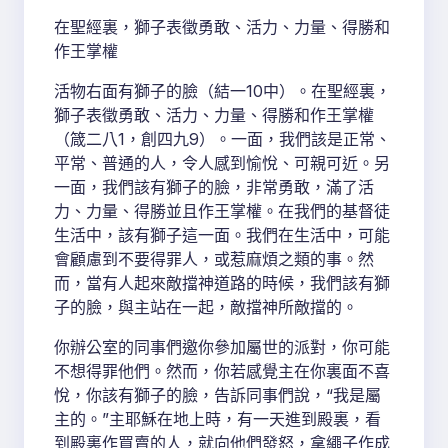
在聖經裏，獅子表徵勇敢、活力、力量、得勝和
作王掌權
活物右面有獅子的臉（結一10中）。在聖經裏，
獅子表徵勇敢、活力、力量、得勝和作王掌權
（箴二八1，創四九9）。一面，我們該是正常、
平常、普通的人，令人感到愉悅、可親可近。另
一面，我們該有獅子的臉，非常勇敢，滿了活
力、力量、得勝並且作王掌權。在我們的基督徒
生活中，該有獅子這一面。我們在生活中，可能
會顧慮到不要得罪人，或惹麻煩之類的事。然
而，當有人起來敵擋神道路的時候，我們該有獅
子的臉，與主站在一起，敵擋神所敵擋的。
你辦公室的同事們邀你參加屬世的派對，你可能
不想得罪他們。然而，你若感覺主在你裏面不喜
悅，你該有獅子的臉，告訴同事們說，“我是屬
主的。”主耶穌在地上時，有一天進到殿裏，看
到殿裏作買賣的人，就向他們發怒，拿繩子作成