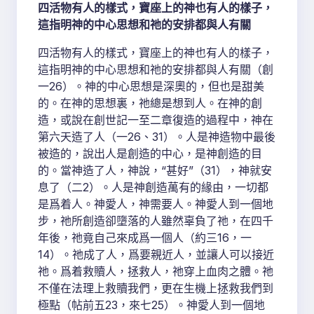
四活物有人的樣式，寶座上的神也有人的樣子，
這指明神的中心思想和祂的安排都與人有關
四活物有人的樣式，寶座上的神也有人的樣子，
這指明神的中心思想和祂的安排都與人有關（創
一26）。神的中心思想是深奧的，但也是甜美
的。在神的思想裏，祂總是想到人。在神的創
造，或說在創世記一至二章復造的過程中，神在
第六天造了人（一26、31）。人是神造物中最後
被造的，說出人是創造的中心，是神創造的目
的。當神造了人，神說，“甚好”（31），神就安
息了（二2）。人是神創造萬有的緣由，一切都
是爲着人。神愛人，神需要人。神愛人到一個地
步，祂所創造卻墮落的人雖然辜負了祂，在四千
年後，祂竟自己來成爲一個人（約三16，一
14）。祂成了人，爲要親近人，並讓人可以接近
祂。爲着救贖人，拯救人，祂穿上血肉之體。祂
不僅在法理上救贖我們，更在生機上拯救我們到
極點（帖前五23，來七25）。神愛人到一個地