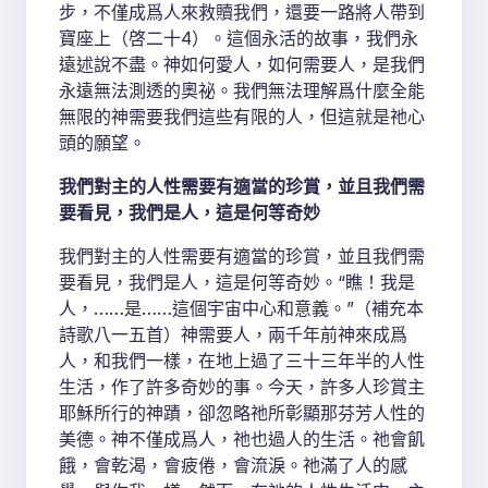
步，不僅成爲人來救贖我們，還要一路將人帶到
寶座上（啓二十4）。這個永活的故事，我們永
遠述說不盡。神如何愛人，如何需要人，是我們
永遠無法測透的奧祕。我們無法理解爲什麼全能
無限的神需要我們這些有限的人，但這就是祂心
頭的願望。
我們對主的人性需要有適當的珍賞，並且我們需
要看見，我們是人，這是何等奇妙
我們對主的人性需要有適當的珍賞，並且我們需
要看見，我們是人，這是何等奇妙。“瞧！我是
人，……是……這個宇宙中心和意義。”（補充本
詩歌八一五首）神需要人，兩千年前神來成爲
人，和我們一樣，在地上過了三十三年半的人性
生活，作了許多奇妙的事。今天，許多人珍賞主
耶穌所行的神蹟，卻忽略祂所彰顯那芬芳人性的
美德。神不僅成爲人，祂也過人的生活。祂會飢
餓，會乾渴，會疲倦，會流淚。祂滿了人的感