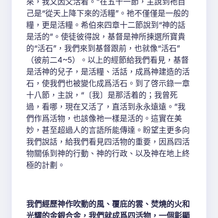
來，我又因父活着。”在五十一節，主說到祂自
己是“從天上降下來的活糧”。祂不僅僅是一般的
糧，更是活糧。希伯來四章十二節說到“神的話
是活的”。使徒彼得說，基督是神所揀選所寶貴
的“活石”，我們來到基督跟前，也就像“活石”
（彼前二4~5）。以上的經節給我們看見，基督
是活神的兒子，是活糧、活話，成爲神建造的活
石，使我們也被變化成爲活石。到了啓示錄一章
十八節，主說，“〔我〕是那活着的；我曾死
過，看哪，現在又活了，直活到永永遠遠。”我
們作爲活物，也該像祂一樣是活的。這實在美
妙，甚至超過人的言語所能傳達。盼望主更多向
我們說話，給我們看見四活物的重要，因爲四活
物關係到神的行動、神的行政、以及神在地上終
極的計劃。
我們經歷神作吹動的風、覆庇的雲、焚燒的火和
光耀的金銀合金，我們就成爲四活物，一個彰顯