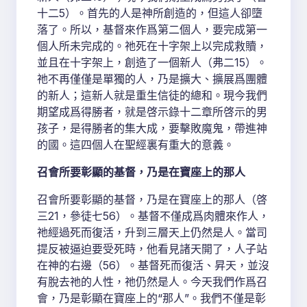
十二5）。首先的人是神所創造的，但這人卻墮
落了。所以，基督來作爲第二個人，要完成第一
個人所未完成的。祂死在十字架上以完成救贖，
並且在十字架上，創造了一個新人（弗二15）。
祂不再僅僅是單獨的人，乃是擴大、擴展爲團體
的新人；這新人就是重生信徒的總和。現今我們
期望成爲得勝者，就是啓示錄十二章所啓示的男
孩子，是得勝者的集大成，要擊敗魔鬼，帶進神
的國。這四個人在聖經裏有重大的意義。
召會所要彰顯的基督，乃是在寶座上的那人
召會所要彰顯的基督，乃是在寶座上的那人（啓
三21，參徒七56）。基督不僅成爲肉體來作人，
祂經過死而復活，升到三層天上仍然是人。當司
提反被逼迫要受死時，他看見諸天開了，人子站
在神的右邊（56）。基督死而復活、昇天，並沒
有脫去祂的人性，祂仍然是人。今天我們作爲召
會，乃是彰顯在寶座上的“那人”。我們不僅是彰