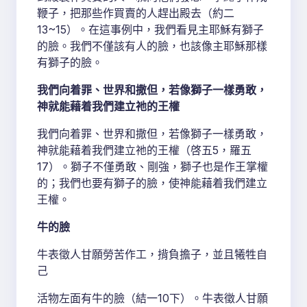
鞭子，把那些作買賣的人趕出殿去（約二
13~15）。在這事例中，我們看見主耶穌有獅子
的臉。我們不僅該有人的臉，也該像主耶穌那樣
有獅子的臉。
我們向着罪、世界和撒但，若像獅子一樣勇敢，
神就能藉着我們建立祂的王權
我們向着罪、世界和撒但，若像獅子一樣勇敢，
神就能藉着我們建立祂的王權（啓五5，羅五
17）。獅子不僅勇敢、剛強，獅子也是作王掌權
的；我們也要有獅子的臉，使神能藉着我們建立
王權。
牛的臉
牛表徵人甘願勞苦作工，揹負擔子，並且犧牲自
己
活物左面有牛的臉（結一10下）。牛表徵人甘願