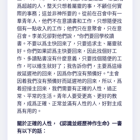
爲超越的人，整天只想着屬靈的事，不顧任何實
際的事務；這並非神所要的。從前在召會中有一
羣青年人，他們不在意讀書和工作，只想隨便找
個有一點收入的工作；他們只在意聚會，只在意
召會。李弟兄卻對他們說，“你們要回學校讀
書。不要以爲主快回來了，只要追求主、屬靈就
好。你們如果認爲主快要回來，因此找個好工
作、多讀點書沒有什麼意義，只要找個隨便的工
作，可以維生就好了；我告訴你們，主要爲這緣
故延遲祂的回來，因爲你們沒有預備好。”主會
因着我們沒有預備好而延遲祂的回來，所以，爲
着迎接主回來，我們需要有正確的人性，過正
常、平常的生活。青年人要受更高、更好的教
育，成爲正確、正常並滿有人性的人，好對主成
爲有用的。
關於正確的人性，《認識並經歷神作生命》一書
有以下的話：