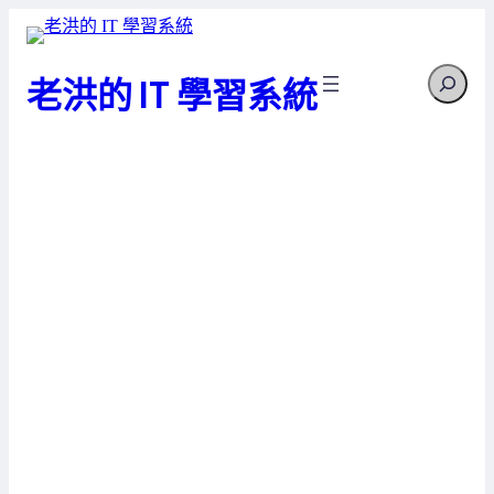
跳
至
Search
主
老洪的 IT 學習系統
要
內
容