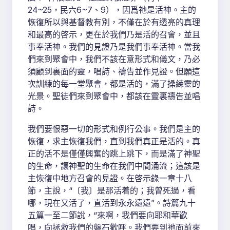
24~25，民六6~7、9），因爲祂是活神。主的
恢復所以與基督教有別，不僅在於有透亮的真理
和最高的啓示，更在於我們乃是活的召會，並且
事奉活神。我們的見證乃是我們事奉活神。當我
們來到聚會中，我們不該在意形式和儀文，乃必
須顧到裏面的靈，唱詩、禱告並作見證。但願這
次訓練的每一堂聚會，都是活的，滿了操練靈的
光景。聖徒們來到聚會中，都該在靈裏禱告並唱
詩。
我們要恨惡一切的形式和例行公事。我們是主的
恢復，求主恢復我們，直到我們真正是活的。真
正的活不是僅僅興奮的跳上跳下，而是滿了神聖
的生命，讓神聖的生命在我們中間涌流；這該是
主恢復中地方召會的見證。在啓示錄一章十八
節，主說，“〔我〕是那活着的；我曾死過，看
哪，現在又活了，直活到永永遠遠”。詩篇九十
五篇一至二節說，“來啊，我們要向耶和華歡
唱，向拯救我們的磐石歡呼。我們要到祂面前來