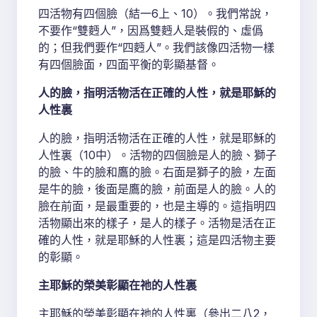
四活物有四個臉（結一6上、10）。我們常說，
不要作“雙麪人”，因爲雙麪人是裝假的、虛僞
的；但我們要作“四麪人”。我們該像四活物一樣
有四個臉面，四面平衡的彰顯基督。
人的臉，指明活物活在正確的人性，就是耶穌的
人性裏
人的臉，指明活物活在正確的人性，就是耶穌的
人性裏（10中）。活物的四個臉是人的臉、獅子
的臉、牛的臉和鷹的臉。右面是獅子的臉，左面
是牛的臉，後面是鷹的臉，前面是人的臉。人的
臉在前面，是最重要的，也是主導的。這指明四
活物顯出來的樣子，是人的樣子。活物是活在正
確的人性，就是耶穌的人性裏；這是四活物主要
的彰顯。
主耶穌的榮美彰顯在祂的人性裏
主耶穌的榮美彰顯在祂的人性裏（參出二八2，