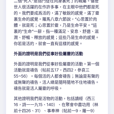
二個“死人”是指門徒在肉身裏死了的親屬。儘管
世人很活躍的在作許多事，在主眼中他們都是死
的。我們要成爲活的，滿了敏銳的感覺，滿了靈
裏生命的感覺。羅馬八章六節說，“心思置於肉
體，就是死；心思置於靈，乃是生命平安。”這
裏的“生命”一辭，指一種滿足、安息、舒適、滋
潤、舒暢、釋放的感覺；這些乃是生命的感覺。
你若是活的，就會一直有這樣的感覺。
外面的證明是我們從事好些屬靈的活動
外面的證明是我們從事好些屬靈的活動。第一個
活動就是禱告（帖前五17，西四2，參哀三
55~56）。每個活的人都會禱告；無論是有聲的
或無聲的禱告，活人總是隨時隨地不住地禱告。
禱告就是活人屬靈的呼吸。
其他證明我們是活物的活動，包括讀經（西三
16，詩一一九15、140）、在聚會中盡功用（林
前十四26、31）、事奉神（帖前一9，羅一9）