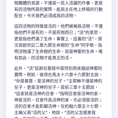
物團體的見證，不僅是一班人活躍的作事，更是
有四活物所是的實際，能與主在地上終極的行動
配合。今天我們必須成爲四活物。
這四活物的特徵是活的。他們被稱爲活物，不僅
指他們不是死的，不是死物而已；“活”的意思，
更是指他們滿了生命。事實上，這裏的“活”，原
文與創世記二章九節生命樹的“生命”同字根，指
明活物滿了生命樹的生命，就是神聖的生命。唯
有如此，四活物才能真正的活。
此外，“活”這辭在聖經中是特別用來描述神聖的
實際。例如，彼得在馬太十六章十六節對主說，
“你是基督，是活神的兒子。”主耶穌不僅是神的
兒子，更是活神的兒子。提前三章十五節說，
“這家就是活神的召會，”指明召會是活神的家。
神是活的，召會作爲活神的家，也必須是活的；
活的召會才能彰顯活神。在約翰六章五十七節，
主稱父爲“活的父”，祂說，“活的父怎樣差我