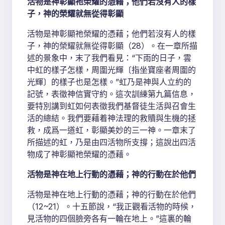
活物是神彰顯祂榮耀的憑藉；他們若沒有人的樣
子，神的榮耀就無從得彰顯
活物是神彰顯祂榮耀的憑藉；他們若沒有人的樣
子，神的榮耀就無從得彰顯（28）。在一章所描
述的景象中，末了我們看見：“下雨的日子，雲
中虹的樣子怎樣，周圍光輝〔指坐寶座者周圍的
光輝〕的樣子也是怎樣。”虹乃是神與人立約的
記號，表徵神信實守約。這次訓練第九篇信息，
要特別講到虹如何表徵我們基督徒生活與召會生
活的總結。我們要藉着神法理的救贖與生機的拯
救，成爲一道虹，彰顯美妙的三一神。一章末了
所描述的虹，乃是由四活物所支撐；這說出四活
物成了神彰顯祂榮耀的憑藉。
活物是神在地上行動的憑藉；神的行動在於他們
活物是神在地上行動的憑藉；神的行動在於他們
（12~21）。十五節說，“我正觀看活物的時候，
見活物的四個臉旁各有一輪在地上。”這裏的輪