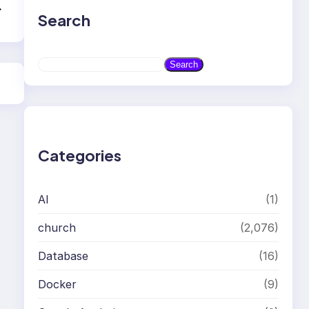
→
Search
S
Search
e
a
r
c
h
Categories
AI
(1)
church
(2,076)
Database
(16)
Docker
(9)