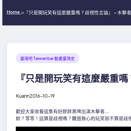
Home
『只是開玩笑有這麼嚴重嗎？歧視性言論』 – 木擊
>>
臺灣吧 Taiwan bar 動畫臺灣史
『只是開玩笑有這麼嚴重嗎？
Kuann
2016-10-19
歡迎大家收看這集有好胖胖黑啤出演木擊者…
欸？等等！這算是歧視嗎？難道無心的玩笑就不算是歧