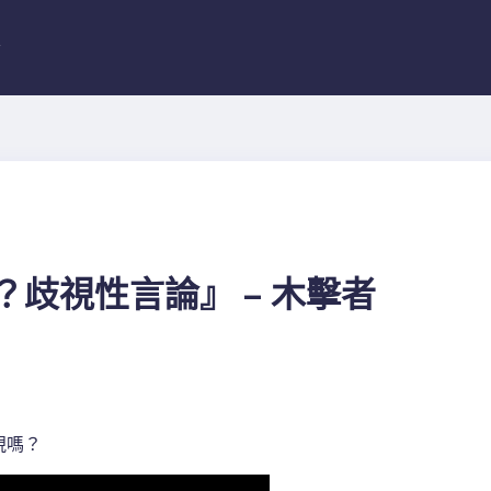
者
歧視性言論』 – 木擊者
視嗎？