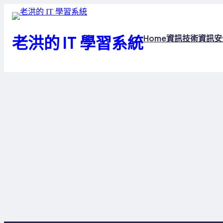
跳
至
主
老洪的 IT 學習系統
Home
資訊技術
資訊安
要
內
容