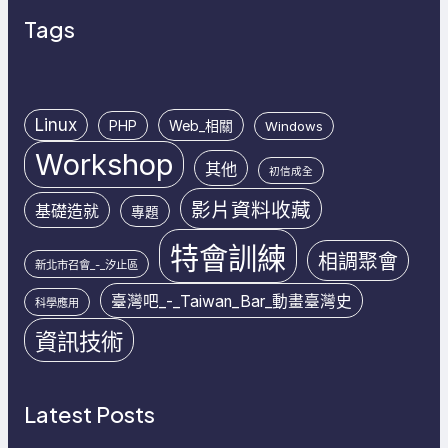
Tags
Linux
PHP
Web_相關
Windows
Workshop
其他
初信成全
影片資料收藏
基礎造就
專題
特會訓練
相調聚會
新北市召會_-_汐止區
臺灣吧_-_Taiwan_Bar_動畫臺灣史
科學應用
資訊技術
Latest Posts