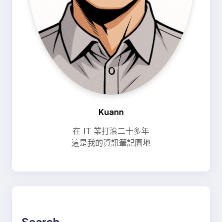
Kuann
在 IT 業打滾二十多年
這是我的資訊筆記園地
Search