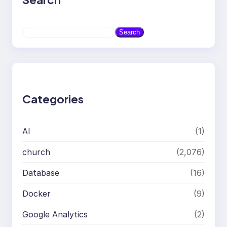
S
Search
e
a
r
c
h
Categories
AI
(1)
church
(2,076)
Database
(16)
Docker
(9)
Google Analytics
(2)