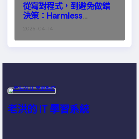
從寫對程式，到避免做錯
決策：Harmless
Engineering 的真正意義
2026-04-14
老洪的 IT 學習系統