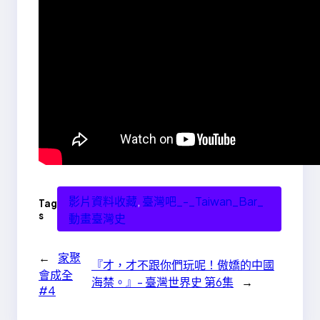
影片資料收藏
, 
臺灣吧_-_Taiwan_Bar_
Tag
s
動畫臺灣史
←
家聚
『才，才不跟你們玩呢！傲嬌的中國
會成全
海禁。』- 臺灣世界史 第6集
→
#4