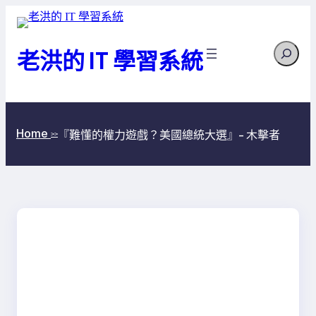
跳
至
Search
主
老洪的 IT 學習系統
要
內
容
Home
『難懂的權力遊戲？美國總統大選』- 木擊者
>>