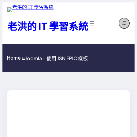
跳
至
Search
主
老洪的 IT 學習系統
要
內
容
Home
Joomla – 使用 JSN EPIC 樣板
>>