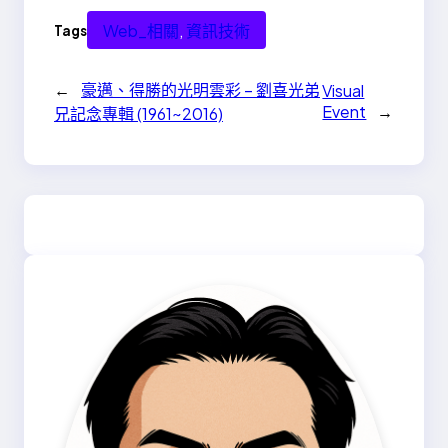
Web_相關
, 
資訊技術
Tags
←
豪邁、得勝的光明雲彩 – 劉喜光弟
Visual
Event
→
兄記念專輯 (1961~2016)