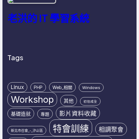
老洪的 IT 學習系統
Tags
Linux
PHP
Web_相關
Windows
Workshop
其他
初信成全
影片資料收藏
基礎造就
專題
特會訓練
相調聚會
新北市召會_-_汐止區