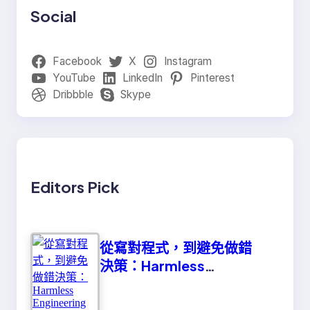
Social
Facebook
X
Instagram
YouTube
LinkedIn
Pinterest
Dribbble
Skype
Editors Pick
從寫對程式，到避免做錯
決策：Harmless
Engineering 的真正意義