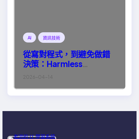
AI
資訊技術
從寫對程式，到避免做錯
決策：Harmless
Engineering 的真正意義
2026-04-14