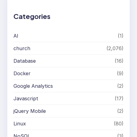
c
h
Categories
AI
(1)
church
(2,076)
Database
(16)
Docker
(9)
Google Analytics
(2)
Javascript
(17)
jQuery Mobile
(2)
Linux
(80)
NoSQL
(3)