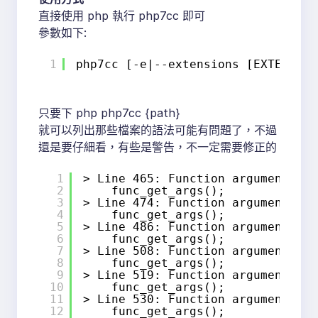
直接使用 php 執行 php7cc 即可
參數如下:
1
php7cc [-e|--extensions [EXTENSION
只要下 php php7cc {path}
就可以列出那些檔案的語法可能有問題了，不過
還是要仔細看，有些是警告，不一定需要修正的
1
> Line 465: Function argument(s) 
2
func_get_args();
3
> Line 474: Function argument(s) 
4
func_get_args();
5
> Line 486: Function argument(s) 
6
func_get_args();
7
> Line 508: Function argument(s) 
8
func_get_args();
9
> Line 519: Function argument(s) 
10
func_get_args();
11
> Line 530: Function argument(s) 
12
func_get_args();