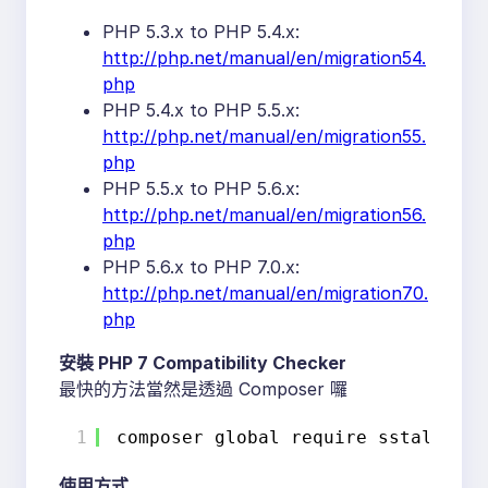
PHP 5.3.x to PHP 5.4.x:
http://php.net/manual/en/migration54.
php
PHP 5.4.x to PHP 5.5.x:
http://php.net/manual/en/migration55.
php
PHP 5.5.x to PHP 5.6.x:
http://php.net/manual/en/migration56.
php
PHP 5.6.x to PHP 7.0.x:
http://php.net/manual/en/migration70.
php
安裝 PHP 7 Compatibility Checker
最快的方法當然是透過 Composer 囉
1
composer global require sstalle
/ph
使用方式