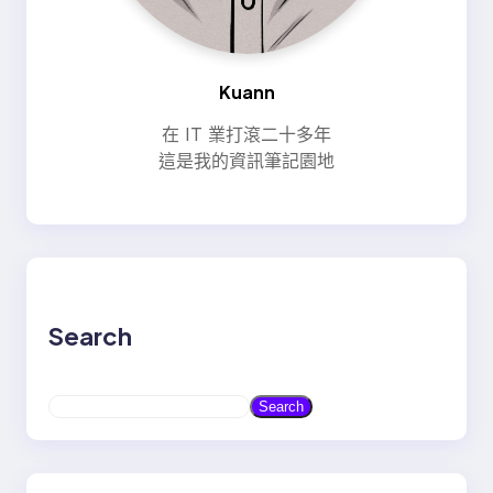
Kuann
在 IT 業打滾二十多年
這是我的資訊筆記園地
Search
S
Search
e
a
r