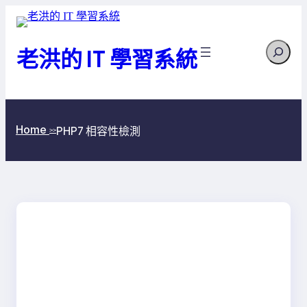
跳
至
Search
主
老洪的 IT 學習系統
要
內
容
Home
PHP7 相容性檢測
>>