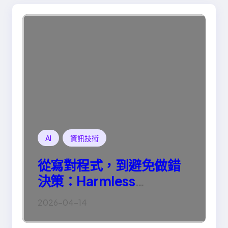
AI
資訊技術
從寫對程式，到避免做錯
決策：Harmless
Engineering 的真正意義
2026-04-14