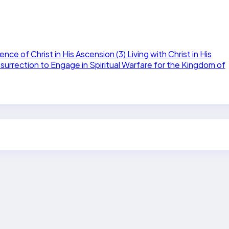
ce of Christ in His Ascension (3) Living with Christ in His
surrection to Engage in Spiritual Warfare for the Kingdom of