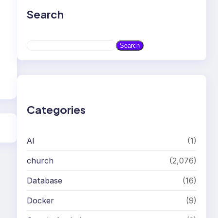
Search
S
Search
e
a
r
c
h
Categories
AI
(1)
church
(2,076)
Database
(16)
Docker
(9)