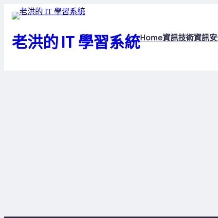
跳
至
主
老洪的 IT 學習系統
Home
資訊技術
資訊安
要
內
容