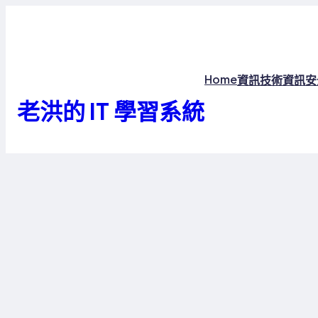
跳
至
主
老洪的 IT 學習系統
Home
資訊技術
資訊安
要
內
容