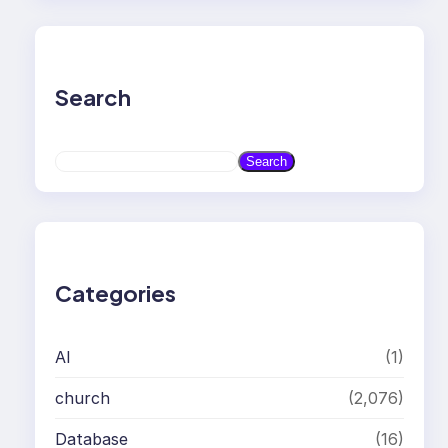
Search
S
Search
e
a
r
c
h
Categories
AI
(1)
church
(2,076)
Database
(16)
Docker
(9)