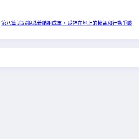
第八篇 遮罪銀爲着編組成軍， 爲神在地上的權益和行動爭戰