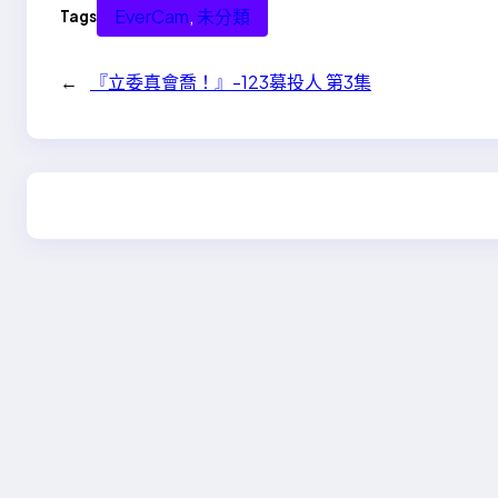
←
『立委真會喬！』-123募投人 第3集