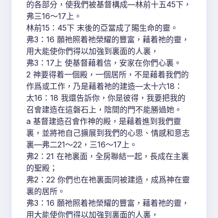
的各部分，使我們被基督構成—林前十五45下，
弗三16～17上。
林前15：45下 末後的亞當成了賜生命的靈。
弗3：16 願祂照着祂榮耀的豐富，藉着祂的靈，
用大能使你們得以加強到裏面的人裏，
弗3：17上 使基督藉着信，安家在你們心裏。
2 神要得着一個殿，一個居所，不是藉着我們的
作爲或工作，乃是藉着祂的建造—太十六18：
太16：18 我還告訴你，你是彼得，我要把我的
召會建造在這磐石上，陰間的門不能勝過她。
a 基督建造召會作神的殿，是藉着進到我們靈
裏，並將祂自己擴展到我們的心思、情感和意志
裏—弗二21～22，三16～17上。
弗2：21 在祂裏面，全房聯結一起，長成在主裏
的聖殿；
弗2：22 你們也在祂裏面同被建造，成爲神在靈
裏的居所。
弗3：16 願祂照着祂榮耀的豐富，藉着祂的靈，
用大能使你們得以加強到裏面的人裏，