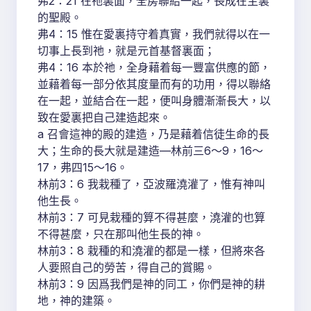
弗2：21 在祂裏面，全房聯結一起，長成在主裏
的聖殿。
弗4：15 惟在愛裏持守着真實，我們就得以在一
切事上長到祂，就是元首基督裏面；
弗4：16 本於祂，全身藉着每一豐富供應的節，
並藉着每一部分依其度量而有的功用，得以聯絡
在一起，並結合在一起，便叫身體漸漸長大，以
致在愛裏把自己建造起來。
a 召會這神的殿的建造，乃是藉着信徒生命的長
大；生命的長大就是建造—林前三6～9，16～
17，弗四15～16。
林前3：6 我栽種了，亞波羅澆灌了，惟有神叫
他生長。
林前3：7 可見栽種的算不得甚麼，澆灌的也算
不得甚麼，只在那叫他生長的神。
林前3：8 栽種的和澆灌的都是一樣，但將來各
人要照自己的勞苦，得自己的賞賜。
林前3：9 因爲我們是神的同工，你們是神的耕
地，神的建築。