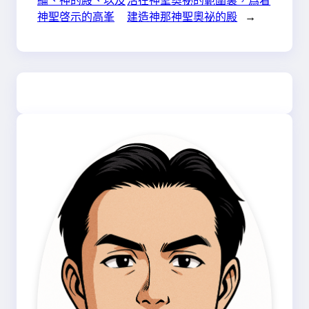
神聖啓示的高峯
建造神那神聖奧祕的殿
→