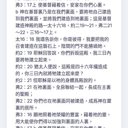
弗3：17上 使基督藉着信，安家在你們心裏。
b 神在基督裏乃是在我們裏面，要將祂自己建造
到我們裏面，並將我們建造到祂裏面；這是基督
建造神殿的路—太十六18，約二19～21，弗二21
～22，三16～17上。
太16：18 我還告訴你，你是彼得，我要把我的
召會建造在這磐石上，陰間的門不能勝過她。
約2：19 耶穌回答說，你們拆毀這殿，我三日內
要將牠建立起來。
約2：20 猶太人便說，這殿是四十六年纔造成
的，你三日內就將牠建立起來麼？
約2：21 但耶穌是以祂的身體爲殿說的。
弗2：21 在祂裏面，全房聯結一起，長成在主裏
的聖殿；
弗2：22 你們也在祂裏面同被建造，成爲神在靈
裏的居所。
弗3：16 願祂照着祂榮耀的豐富，藉着祂的靈，
用大能使你們得以加強到裏面的人裏，