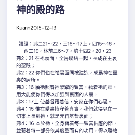
神的殿的路
Kuann
2015-12-13
讀經：弗二21～22，三16～17上，四15～16，
西二19，林前三6～7，約十四2，20，23
弗2：21 在祂裏面，全房聯結一起，長成在主裏
的聖殿；
弗2：22 你們也在祂裏面同被建造，成爲神在靈
裏的居所。
弗3：16 願祂照着祂榮耀的豐富，藉着祂的靈，
用大能使你們得以加強到裏面的人裏，
弗3：17上 使基督藉着信，安家在你們心裏。
弗4：15 惟在愛裏持守着真實，我們就得以在一
切事上長到祂，就是元首基督裏面；
弗4：16 本於祂，全身藉着每一豐富供應的節，
並藉着每一部分依其度量而有的功用，得以聯絡