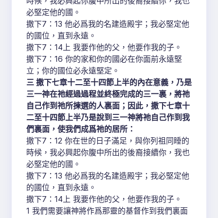
時候，我必興起你腹中所出的後裔接續你，我也
必堅定他的國。
撒下7：13 他必爲我的名建造殿宇；我必堅定他
的國位，直到永遠。
撒下7：14上 我要作他的父，他要作我的子。
撒下7：16 你的家和你的國必在你面前永遠堅
立；你的國位必永遠堅定。
三 撒下七章十二至十四節上半的內在意義，乃是
三一神在祂經過過程並終極完成的三一裏，將祂
自己作到祂所揀選的人裏面；因此，撒下七章十
二至十四節上半乃是說到三一神將祂自己作到我
們裏面，使我們成爲祂的居所：
撒下7：12 你在世的日子滿足，與你列祖同睡的
時候，我必興起你腹中所出的後裔接續你，我也
必堅定他的國。
撒下7：13 他必爲我的名建造殿宇；我必堅定他
的國位，直到永遠。
撒下7：14上 我要作他的父，他要作我的子。
1 我們需要讓神將作爲那靈的基督作到我們裏面