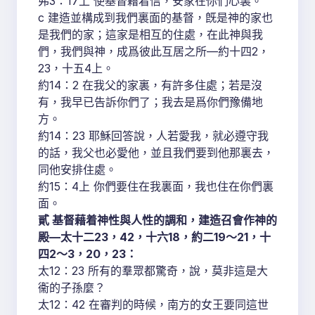
弗3：17上 使基督藉着信，安家在你們心裏。
c 建造並構成到我們裏面的基督，旣是神的家也
是我們的家；這家是相互的住處，在此神與我
們，我們與神，成爲彼此互居之所—約十四2，
23，十五4上。
約14：2 在我父的家裏，有許多住處；若是沒
有，我早已告訴你們了；我去是爲你們豫備地
方。
約14：23 耶穌回答說，人若愛我，就必遵守我
的話，我父也必愛他，並且我們要到他那裏去，
同他安排住處。
約15：4上 你們要住在我裏面，我也住在你們裏
面。
貳 基督藉着神性與人性的調和，建造召會作神的
殿—太十二23，42，十六18，約二19～21，十
四2～3，20，23：
太12：23 所有的羣眾都驚奇，說，莫非這是大
衞的子孫麼？
太12：42 在審判的時候，南方的女王要同這世