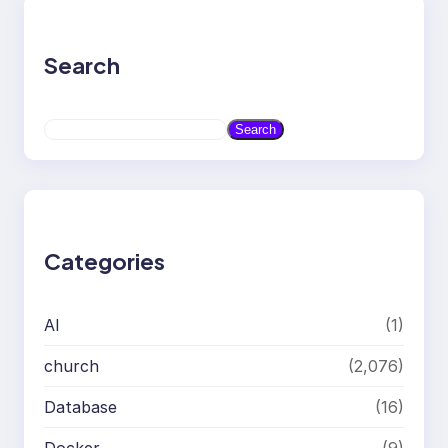
Search
S
Search
e
a
r
c
h
Categories
AI
(1)
church
(2,076)
Database
(16)
Docker
(9)