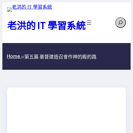
跳
至
Search
主
老洪的 IT 學習系統
要
內
容
Home
第五篇 基督建造召會作神的殿的路
>>