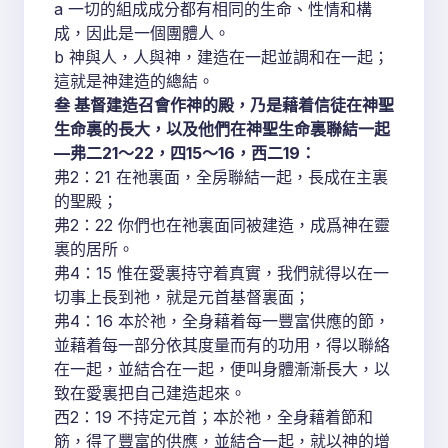
a 一切的組成成分都有相同的生命、性情和構
成，因此是一個團體人。
b 神與人，人與神，建造在一起並調和在一起；
這就是神建造的總結。
叁 基督建造召會作神的殿，乃是藉着信徒在神聖
生命裏的長大，以及他們在神聖生命裏聯結一起
—弗二21～22，四15～16，西二19：
弗2：21 在祂裏面，全房聯結一起，長成在主裏
的聖殿；
弗2：22 你們也在祂裏面同被建造，成爲神在靈
裏的居所。
弗4：15 惟在愛裏持守着真實，我們就得以在一
切事上長到祂，就是元首基督裏面；
弗4：16 本於祂，全身藉着每一豐富供應的節，
並藉着每一部分依其度量而有的功用，得以聯絡
在一起，並結合在一起，便叫身體漸漸長大，以
致在愛裏把自己建造起來。
西2：19 不持定元首；本於祂，全身藉着節和
筋，得了豐富的供應，並結合一起，就以神的增