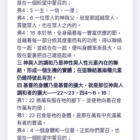
是在一個盼望中蒙召的；
弗4：5 一主，一信，一浸；
弗4：6 一位眾人的神與父，就是那超越眾人，
貫徹眾人，也在眾人之內的。
弗4：16 本於祂，全身藉着每一豐富供應的節，
並藉着每一部分依其度量而有的功用，得以聯絡
在一起，並結合在一起，便叫身體漸漸長大，以
致在愛裏把自己建造起來。
三 神與人的調和乃是神性與人性元素內在的聯
結，形成一個生機的實體；在這聯結裏兩種元素
仍維持彼此有別。
四 基督的身體乃是基督的擴大，就是那位神與人
調和者的擴大—一22～23，四4～6，16：
弗1：22 將萬有服在祂的腳下，並使祂向着召會
作萬有的頭；
弗1：23 召會是祂的身體，是那在萬有中充滿萬
有者的豐滿。
弗4：4 一個身體和一位靈，正如你們蒙召，也
是在一個盼望中蒙召的；