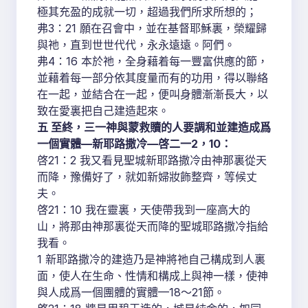
極其充盈的成就一切，超過我們所求所想的；
弗3：21 願在召會中，並在基督耶穌裏，榮耀歸
與祂，直到世世代代，永永遠遠。阿們。
弗4：16 本於祂，全身藉着每一豐富供應的節，
並藉着每一部分依其度量而有的功用，得以聯絡
在一起，並結合在一起，便叫身體漸漸長大，以
致在愛裏把自己建造起來。
五 至終，三一神與蒙救贖的人要調和並建造成爲
一個實體—新耶路撒冷—啓二一2，10：
啓21：2 我又看見聖城新耶路撒冷由神那裏從天
而降，豫備好了，就如新婦妝飾整齊，等候丈
夫。
啓21：10 我在靈裏，天使帶我到一座高大的
山，將那由神那裏從天而降的聖城耶路撒冷指給
我看。
1 新耶路撒冷的建造乃是神將祂自己構成到人裏
面，使人在生命、性情和構成上與神一樣，使神
與人成爲一個團體的實體—18～21節。