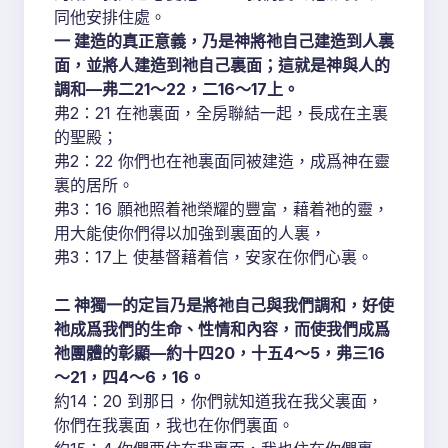
同他安排住處。
一 建造的真正意義，乃是神將祂自己建造到人裏
面，並將人建造到祂自己裏面；這就是神與人的
調和—弗二21～22，二16～17上。
弗2：21 在祂裏面，全房聯結一起，長成在主裏
的聖殿；
弗2：22 你們也在祂裏面同被建造，成爲神在靈
裏的居所。
弗3：16 願祂照着祂榮耀的豐富，藉着祂的靈，
用大能使你們得以加強到裏面的人裏，
弗3：17上 使基督藉着信，安家在你們心裏。
二 神獨一的定旨乃是將祂自己與我們調和，好使
祂成爲我們的生命、性情和內容，而使我們成爲
祂團體的彰顯—約十四20，十五4～5，弗三16
～21，四4～6，16。
約14：20 到那日，你們就知道我在我父裏面，
你們在我裏面，我也在你們裏面。