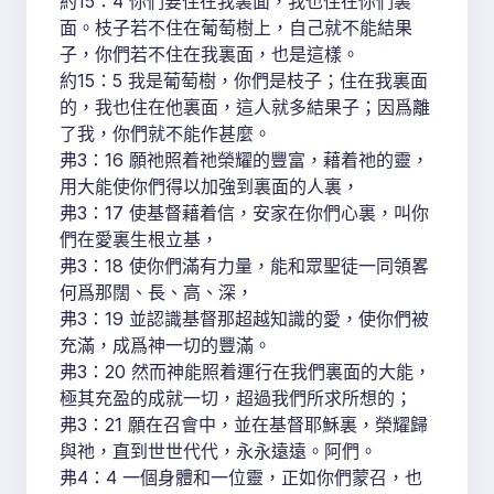
約15：4 你們要住在我裏面，我也住在你們裏
面。枝子若不住在葡萄樹上，自己就不能結果
子，你們若不住在我裏面，也是這樣。
約15：5 我是葡萄樹，你們是枝子；住在我裏面
的，我也住在他裏面，這人就多結果子；因爲離
了我，你們就不能作甚麼。
弗3：16 願祂照着祂榮耀的豐富，藉着祂的靈，
用大能使你們得以加強到裏面的人裏，
弗3：17 使基督藉着信，安家在你們心裏，叫你
們在愛裏生根立基，
弗3：18 使你們滿有力量，能和眾聖徒一同領畧
何爲那闊、長、高、深，
弗3：19 並認識基督那超越知識的愛，使你們被
充滿，成爲神一切的豐滿。
弗3：20 然而神能照着運行在我們裏面的大能，
極其充盈的成就一切，超過我們所求所想的；
弗3：21 願在召會中，並在基督耶穌裏，榮耀歸
與祂，直到世世代代，永永遠遠。阿們。
弗4：4 一個身體和一位靈，正如你們蒙召，也