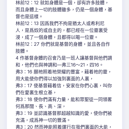
林前12：12 就如身體是一個，卻有許多肢體，
而且身體上一切的肢體雖多，仍是一個身體，基
督也是這樣。
林前12：13 因爲我們不拘是猶太人或希利尼
人，是爲奴的或自主的，都已經在一位靈裏受
浸，成了一個身體，且都得以喝一位靈。
林前12：27 你們就是基督的身體，並且各自作
肢體。
4 作基督身體的召會乃是一班人讓基督與他們調
和，他們也與神調和—弗三16～21，四16。
弗3：16 願祂照着祂榮耀的豐富，藉着祂的靈，
用大能使你們得以加強到裏面的人裏，
弗3：17 使基督藉着信，安家在你們心裏，叫你
們在愛裏生根立基，
弗3：18 使你們滿有力量，能和眾聖徒一同領畧
何爲那闊、長、高、深，
弗3：19 並認識基督那超越知識的愛，使你們被
充滿，成爲神一切的豐滿。
弗3：20 然而神能照着運行在我們裏面的大能，