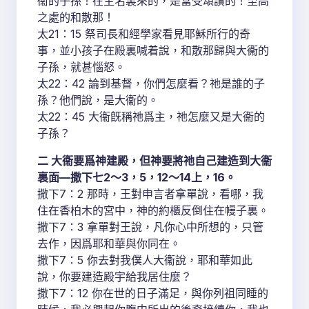
衞的子孫！在主名裏來的，是當受頌讚的！至高
之處的和散那！
太21：15 祭司長和經學家看見耶穌所行的奇
事，並小孩子在殿裏喊着說，和散那歸與大衞的
子孫，就甚惱怒。
太22：42 論到基督，你們怎麼看？祂是誰的子
孫？他們說，是大衞的。
太22：45 大衞旣稱祂爲主，祂怎麼又是大衞的
子孫？
二 大衞要爲神建殿，但神要將祂自己建造到大衞
裏面—撒下七2～3，5，12～14上，16。
撒下7：2 那時，王對申言者拿單說，看哪，我
住在香柏木的宮中，神的約櫃反倒住在幔子裏。
撒下7：3 拿單對王說，凡你心中所想的，只管
去作，因爲耶和華與你同在。
撒下7：5 你去對我僕人大衞說，耶和華如此
說，你要建造殿宇給我居住麼？
撒下7：12 你在世的日子滿足，與你列祖同睡的