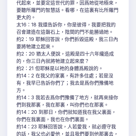
代起來，並要定這世代的罪，因爲她從地極來，
要聽所羅門的智慧話。看哪，在這裏有比所羅門
更大的。
太16：18 我還告訴你，你是彼得，我要把我的
召會建造在這磐石上，陰間的門不能勝過她。
約2：19 耶穌回答說，你們拆毀這殿，我三日內
要將牠建立起來。
約2：20 猶太人便說，這殿是四十六年纔造成
的，你三日內就將牠建立起來麼？
約2：21 但耶穌是以祂的身體爲殿說的。
約14：2 在我父的家裏，有許多住處；若是沒
有，我早已告訴你們了；我去是爲你們豫備地
方。
約14：3 我若去爲你們豫備了地方，就再來接你
們到我那裏，我在那裏，叫你們也在那裏。
約14：20 到那日，你們就知道我在我父裏面，
你們在我裏面，我也在你們裏面。
約14：23 耶穌回答說，人若愛我，就必遵守我
的話，我父也必愛他，並且我們要到他那裏去，