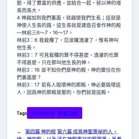
筋，得了豐富的供應，並結合一起，就以神的增
長而長大。
4 神越加到我們裏面，就越使我們生長；這就是
神使人生長的路，這生長就是建造召會作神的殿
—林前三6～7，16～17。
林前3：6 我栽種了，亞波羅澆灌了，惟有神叫
他生長。
林前3：7 可見栽種的算不得甚麼，澆灌的也算
不得甚麼，只在那叫他生長的神。
林前3：16 豈不知你們是神的殿，神的靈住在你
們裏面麼？
林前3：17 若有人毀壞神的那殿，神必要毀壞這
人，因爲神的那殿是聖的，你們就是這殿。
Workshop
, 
特會訓練
Tags
←
第四篇 神的經
第六篇 成爲神聖奧祕的人，
綸、神的殿、以及
活在神聖奧祕的範圍裏，爲着