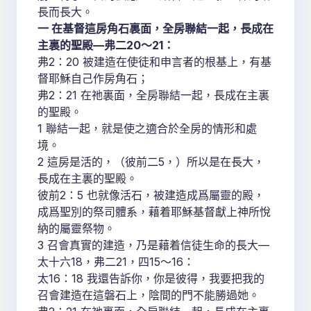
長而長大。
一 在基督這房角石裏面，全房聯結一起，長成在
主裏的聖殿—弗二20～21：
弗2：20 被建造在使徒和申言者的根基上，有基
督耶穌自己作房角石；
弗2：21 在祂裏面，全房聯結一起，長成在主裏
的聖殿。
1 聯結一起，就是使之適合於全房的情形和處
境。
2 這房是活的，（彼前二5，）所以是在長大，
長成在主裏的聖殿。
彼前2：5 也就像活石，被建造成爲屬靈的殿，
成爲聖別的祭司體系，藉着耶穌基督獻上神所悅
納的屬靈祭物。
3 召會真實的建造，乃是藉着信徒生命的長大—
太十六18，弗二21，四15～16：
太16：18 我還告訴你，你是彼得，我要把我的
召會建造在這磐石上，陰間的門不能勝過她。