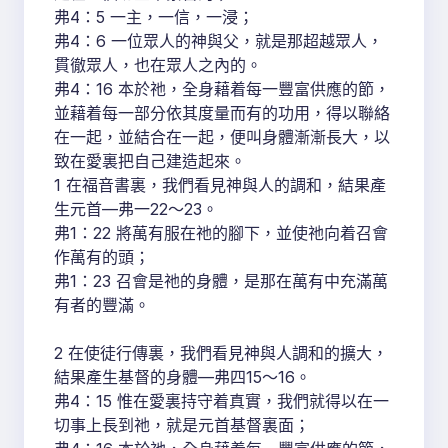
弗4：5 一主，一信，一浸；
弗4：6 一位眾人的神與父，就是那超越眾人，
貫徹眾人，也在眾人之內的。
弗4：16 本於祂，全身藉着每一豐富供應的節，
並藉着每一部分依其度量而有的功用，得以聯絡
在一起，並結合在一起，便叫身體漸漸長大，以
致在愛裏把自己建造起來。
1 在福音書裏，我們看見神與人的調和，結果產
生元首—弗一22～23。
弗1：22 將萬有服在祂的腳下，並使祂向着召會
作萬有的頭；
弗1：23 召會是祂的身體，是那在萬有中充滿萬
有者的豐滿。
2 在使徒行傳裏，我們看見神與人調和的擴大，
結果產生基督的身體—弗四15～16。
弗4：15 惟在愛裏持守着真實，我們就得以在一
切事上長到祂，就是元首基督裏面；