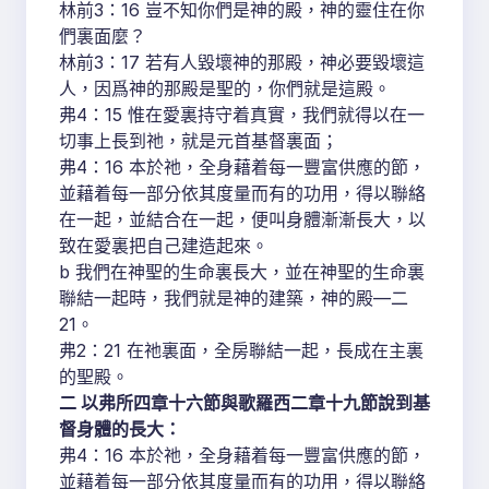
林前3：16 豈不知你們是神的殿，神的靈住在你
們裏面麼？
林前3：17 若有人毀壞神的那殿，神必要毀壞這
人，因爲神的那殿是聖的，你們就是這殿。
弗4：15 惟在愛裏持守着真實，我們就得以在一
切事上長到祂，就是元首基督裏面；
弗4：16 本於祂，全身藉着每一豐富供應的節，
並藉着每一部分依其度量而有的功用，得以聯絡
在一起，並結合在一起，便叫身體漸漸長大，以
致在愛裏把自己建造起來。
b 我們在神聖的生命裏長大，並在神聖的生命裏
聯結一起時，我們就是神的建築，神的殿—二
21。
弗2：21 在祂裏面，全房聯結一起，長成在主裏
的聖殿。
二 以弗所四章十六節與歌羅西二章十九節說到基
督身體的長大：
弗4：16 本於祂，全身藉着每一豐富供應的節，
並藉着每一部分依其度量而有的功用，得以聯絡