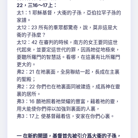
22，三16～17上：
太1：1 耶穌基督，大衞的子孫，亞伯拉罕子孫的
家譜。
太12：23 所有的羣眾都驚奇，說，莫非這是大
衞的子孫麼？
太12：42 在審判的時候，南方的女王要同這世
代起來，並要定這世代的罪，因爲她從地極來，
要聽所羅門的智慧話。看哪，在這裏有比所羅門
更大的。
弗2：21 在祂裏面，全房聯結一起，長成在主裏
的聖殿；
弗2：22 你們也在祂裏面同被建造，成爲神在靈
裏的居所。
弗3：16 願祂照着祂榮耀的豐富，藉着祂的靈，
用大能使你們得以加強到裏面的人裏，
弗3：17上 使基督藉着信，安家在你們心裏。
一 在新約開頭，基督首先被引介爲大衞的子孫，