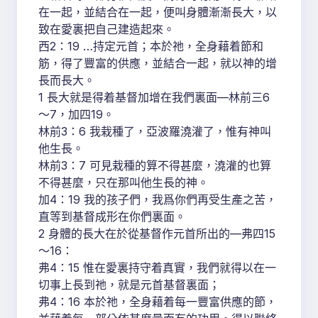
在一起，並結合在一起，便叫身體漸漸長大，以
致在愛裏把自己建造起來。
西2：19 …持定元首；本於祂，全身藉着節和
筋，得了豐富的供應，並結合一起，就以神的增
長而長大。
1 長大就是得着基督加增在我們裏面—林前三6
～7，加四19。
林前3：6 我栽種了，亞波羅澆灌了，惟有神叫
他生長。
林前3：7 可見栽種的算不得甚麼，澆灌的也算
不得甚麼，只在那叫他生長的神。
加4：19 我的孩子們，我爲你們再受生產之苦，
直等到基督成形在你們裏面。
2 身體的長大在於從基督作元首所出的—弗四15
～16：
弗4：15 惟在愛裏持守着真實，我們就得以在一
切事上長到祂，就是元首基督裏面；
弗4：16 本於祂，全身藉着每一豐富供應的節，