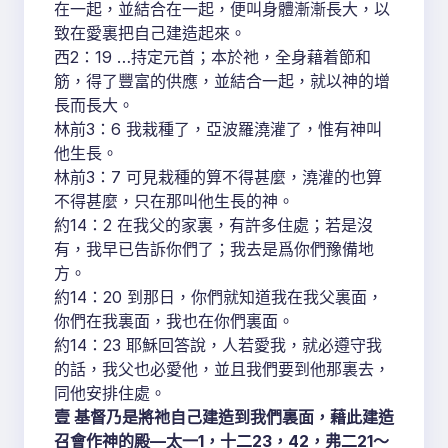
在一起，並結合在一起，便叫身體漸漸長大，以
致在愛裏把自己建造起來。
西2：19 …持定元首；本於祂，全身藉着節和
筋，得了豐富的供應，並結合一起，就以神的增
長而長大。
林前3：6 我栽種了，亞波羅澆灌了，惟有神叫
他生長。
林前3：7 可見栽種的算不得甚麼，澆灌的也算
不得甚麼，只在那叫他生長的神。
約14：2 在我父的家裏，有許多住處；若是沒
有，我早已告訴你們了；我去是爲你們豫備地
方。
約14：20 到那日，你們就知道我在我父裏面，
你們在我裏面，我也在你們裏面。
約14：23 耶穌回答說，人若愛我，就必遵守我
的話，我父也必愛他，並且我們要到他那裏去，
同他安排住處。
壹 基督乃是將祂自己建造到我們裏面，藉此建造
召會作神的殿—太一1，十二23，42，弗二21～