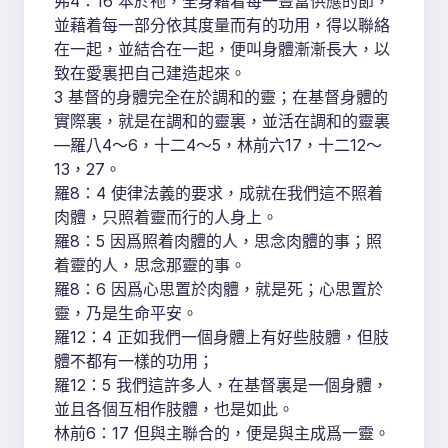
弗4：16 本於祂，全身藉着每一豐富供應的節，
並藉着每一部分依其度量而有的功用，得以聯絡
在一起，並結合在一起，便叫身體漸漸長大，以
致在愛裏把自己建造起來。
3 基督的身體完全在於調和的靈；在基督身體的
實際裏，就是在調和的靈裏，並活在調和的靈裏
—羅八4～6，十二4～5，林前六17，十二12～
13，27。
羅8：4 使律法義的要求，成就在我們這不照着
肉體，只照着靈而行的人身上。
羅8：5 因爲照着肉體的人，思念肉體的事；照
着靈的人，思念那靈的事。
羅8：6 因爲心思置於肉體，就是死；心思置於
靈，乃是生命平安。
羅12：4 正如我們一個身體上有好些肢體，但肢
體不都有一樣的功用；
羅12：5 我們這許多人，在基督裏是一個身體，
並且各個互相作肢體，也是如此。
林前6：17 但與主聯合的，便是與主成爲一靈。