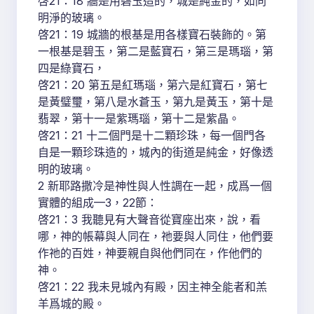
啓21：18 牆是用碧玉造的，城是純金的，如同
明淨的玻璃。
啓21：19 城牆的根基是用各樣寶石裝飾的。第
一根基是碧玉，第二是藍寶石，第三是瑪瑙，第
四是綠寶石，
啓21：20 第五是紅瑪瑙，第六是紅寶石，第七
是黃璧璽，第八是水蒼玉，第九是黃玉，第十是
翡翠，第十一是紫瑪瑙，第十二是紫晶。
啓21：21 十二個門是十二顆珍珠，每一個門各
自是一顆珍珠造的，城內的街道是純金，好像透
明的玻璃。
2 新耶路撒冷是神性與人性調在一起，成爲一個
實體的組成—3，22節：
啓21：3 我聽見有大聲音從寶座出來，說，看
哪，神的帳幕與人同在，祂要與人同住，他們要
作祂的百姓，神要親自與他們同在，作他們的
神。
啓21：22 我未見城內有殿，因主神全能者和羔
羊爲城的殿。