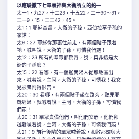
以應驗撒下七章裏神與大衞所立的約—
太一1，九27，十二23，十五22，二十30～31，
二一9，15，二二42，45。
太1：1 耶穌基督，大衞的子孫，亞伯拉罕子孫的
家譜：
太9：27 耶穌從那裏往前走，有兩個瞎子跟着
祂，喊叫說，大衞的子孫，可憐我們罷！
太12：23 所有的羣眾都驚奇，說，莫非這是大
衞的子孫麼？
太15：22 看哪，有一個迦南婦人從那地區出
來，喊着說，主阿，大衞的子孫，可憐我！我女
兒被鬼附得很苦。
太20：30 看哪，有兩個瞎子坐在路旁，聽見耶
穌經過，就喊着說，主阿，大衞的子孫，可憐我
們罷！
太20：31 羣眾責備他們，叫他們安靜，他們卻
越發喊着說，主阿，大衞的子孫，可憐我們罷！
太21：9 前行後隨的羣眾喊着說，和散那歸與大